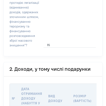
протидію легалізації
(відмиванню)
доходів, одержаних
злочинним шляхом,
фінансуванню
тероризму та
фінансуванню
розповсюдження
зброї масового
Ні
знищення”?
2. Доходи, у тому числі подарунки
ДАТА
ОТРИМАННЯ
ВИД
РОЗМІР
ІНФ
№
ДОХОДУ
ДОХОДУ
(ВАРТІСТЬ)
ДЖЕ
(НАБУТТЯ У