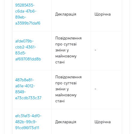
95285435-
c6da-47b6-
Декларація
Щорічна
202
89eb-
a3599b71daf6
Повідомлення
afde079b-
про суттєві
cbb2-4361-
зміни y
-
202
83d5-
майновому
af697081dd8b
стані
Повідомлення
487b8e81-
про суттєві
a61e-4012-
зміни y
-
202
8549-
майновому
e73cdb733c37
стані
efc3fef3-4df0-
482b-99c9-
Декларація
Щорічна
202
91cd96f73d11