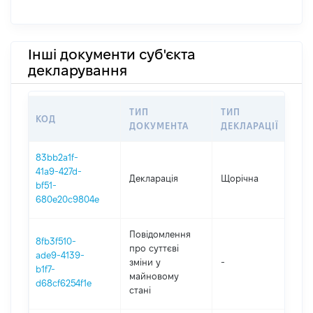
Інші документи суб'єкта
декларування
ТИП
ТИП
КОД
ПЕ
ДОКУМЕНТА
ДЕКЛАРАЦІЇ
83bb2a1f-
41a9-427d-
Декларація
Щорічна
202
bf51-
680e20c9804e
Повідомлення
8fb3f510-
про суттєві
ade9-4139-
зміни y
-
202
b1f7-
майновому
d68cf6254f1e
стані