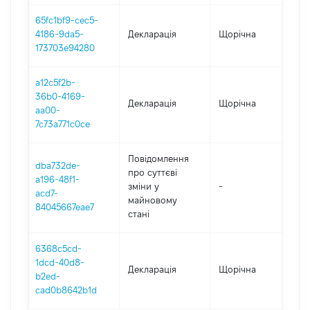
65fc1bf9-cec5-
4186-9da5-
Декларація
Щорічна
202
173703e94280
a12c5f2b-
36b0-4169-
Декларація
Щорічна
202
aa00-
7c73a771c0ce
Повідомлення
dba732de-
про суттєві
a196-48f1-
зміни y
-
202
acd7-
майновому
84045667eae7
стані
6368c5cd-
1dcd-40d8-
Декларація
Щорічна
202
b2ed-
cad0b8642b1d