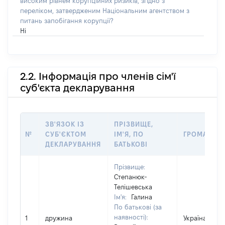
високим рівнем корупційних ризиків, згідно з
переліком, затвердженим Національним агентством з
питань запобігання корупції?
Ні
2.2. Інформація про членів сім'ї
суб'єкта декларування
ЗВ'ЯЗОК ІЗ
ПРІЗВИЩЕ,
№
СУБ'ЄКТОМ
ІМ'Я, ПО
ГРОМАДЯН
ДЕКЛАРУВАННЯ
БАТЬКОВІ
Прізвище:
Степанюк-
Телішевська
Ім'я:
Галина
По батькові (за
наявності):
1
дружина
Україна