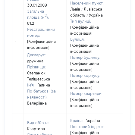
Населений пункт:
30.01.2009
Львів / Львівська
Загальна
область / Україна
2
площа (м
):
Тип вулиці:
81,2
[Конфіденційна
Реєстраційний
інформація]
номер:
Вулиця:
[Не
[Конфіденційна
1
[Конфіденційна
відом
інформація]
інформація]
Декларує:
Номер будинку:
дружина
[Конфіденційна
Прізвище:
інформація]
Степанюк-
Номер корпусу:
Телішевська
[Конфіденційна
Ім'я:
Галина
інформація]
По батькові (за
Номер квартири:
наявності):
[Конфіденційна
Валеріївна
інформація]
Країна:
Україна
Вид об'єкта:
Поштовий індекс:
Квартира
[Конфіденційна
Дата набуття