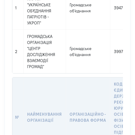
"УКРАЇНСЬКЕ
Громадське
1
39479782
ОБ’ЄДНАННЯ
об’єднання
ПАТРІОТІВ -
УКРОП"
ГРОМАДСЬКА
ОРГАНІЗАЦІЯ
"ЦЕНТР
Громадське
2
39978657
ДОСЛІДЖЕННЯ
об’єднання
ВЗАЄМОДІЇ
ГРОМАД"
КОД В
ЄДИНОМ
ДЕРЖАВН
РЕЄСТРІ
ЮРИДИЧ
НАЙМЕНУВАННЯ
ОРГАНІЗАЦІЙНО-
ОСІБ,
№
ОРГАНІЗАЦІЇ
ПРАВОВА ФОРМА
ФІЗИЧНИ
ОСІБ –
ПІДПРИЄ