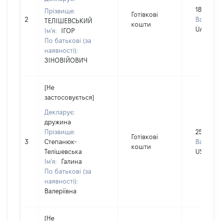
184000
Прізвище:
Готівкові
2
Валюта:
ТЕЛІШЕВСЬКИЙ
кошти
UAH
Ім'я:
ІГОР
По батькові (за
наявності):
ЗІНОВІЙОВИЧ
[Не
застосовується]
Декларує:
дружина
Прізвище:
2500
Готівкові
3
Степанюк-
Валюта:
кошти
Телішевська
USD
Ім'я:
Галина
По батькові (за
наявності):
Валеріївна
[Не