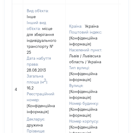
Вид об'єкта:
Інше
Інший вид
Країна:
Україна
об'єкта:
місце
Поштовий індекс:
для зберігання
[Конфіденційна
індивідуального
інформація]
транспорту №
Населений пункт:
25
Львів / Львівська
Дата набуття
область / Україна
права:
Тип вулиці:
28.08.2013
[Конфіденційна
Загальна
інформація]
2
площа (м
):
Вулиця:
16,2
4
70577
[Конфіденційна
Реєстраційний
інформація]
номер:
Номер будинку:
[Конфіденційна
[Конфіденційна
інформація]
інформація]
Декларує:
Номер корпусу:
дружина
[Конфіденційна
Прізвище: