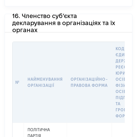
16. Членство суб’єкта
декларування в організаціях та їх
органах
КОД В
ЄДИНОМ
ДЕРЖАВН
РЕЄСТРІ
ЮРИДИЧ
НАЙМЕНУВАННЯ
ОРГАНІЗАЦІЙНО-
ОСІБ,
№
ОРГАНІЗАЦІЇ
ПРАВОВА ФОРМА
ФІЗИЧНИ
ОСІБ –
ПІДПРИЄ
ТА
ГРОМАДС
ФОРМУВА
ПОЛІТИЧНА
ПАРТІЯ