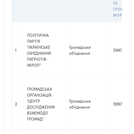
ТА
ГРОМАДС
ФОРМУВА
ПОЛІТИЧНА
ПАРТІЯ
"УКРАЇНСЬКЕ
Громадське
1
39479782
ОБ’ЄДНАННЯ
об’єднання
ПАТРІОТІВ -
УКРОП"
ГРОМАДСЬКА
ОРГАНІЗАЦІЯ
"ЦЕНТР
Громадське
2
39978657
ДОСЛІДЖЕННЯ
об’єднання
ВЗАЄМОДІЇ
ГРОМАД"