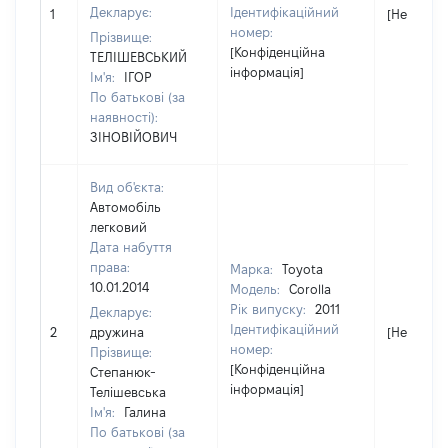
Декларує:
Ідентифікаційний
1
[Не відом
номер:
Прізвище:
[Конфіденційна
ТЕЛІШЕВСЬКИЙ
інформація]
Ім'я:
ІГОР
По батькові (за
наявності):
ЗІНОВІЙОВИЧ
Вид об'єкта:
Автомобіль
легковий
Дата набуття
права:
Марка:
Toyota
10.01.2014
Модель:
Corolla
Рік випуску:
2011
Декларує:
Ідентифікаційний
2
дружина
[Не відом
номер:
Прізвище:
[Конфіденційна
Степанюк-
інформація]
Телішевська
Ім'я:
Галина
По батькові (за