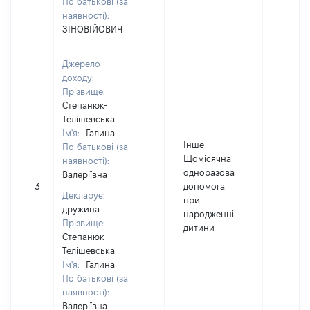
По батькові (за
наявності):
ЗІНОВІЙОВИЧ
Джерело
доходу:
Прізвище:
Степанюк-
Телішевська
Ім'я:
Галина
Інше
По батькові (за
Щомісячна
наявності):
одноразова
Валеріївна
3
допомога
30100
Декларує:
при
дружина
народженні
Прізвище:
дитини
Степанюк-
Телішевська
Ім'я:
Галина
По батькові (за
наявності):
Валеріївна