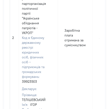
парторганізація
політичної
партії
"Українське
об’єднання
патріотів -
Заробітна
УКРОП"
плата
2
Код в Єдиному
3043
отримана за
державному
сумісництвом
реєстрі
юридичних
осіб, фізичних
осіб –
підприємців та
громадських
формувань:
39923503
Декларує:
Прізвище:
ТЕЛІШЕВСЬКИЙ
Ім'я:
ІГОР