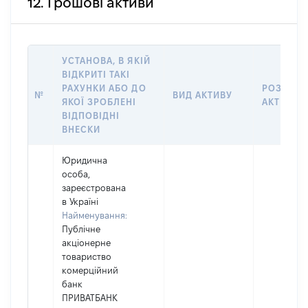
12. Грошові активи
УСТАНОВА, В ЯКІЙ
ВІДКРИТІ ТАКІ
РАХУНКИ АБО ДО
РОЗМІР
№
ВИД АКТИВУ
ЯКОЇ ЗРОБЛЕНІ
АКТИВУ
ВІДПОВІДНІ
ВНЕСКИ
Юридична
особа,
зареєстрована
в Україні
Найменування:
Публічне
акціонерне
товариство
комерційний
банк
ПРИВАТБАНК