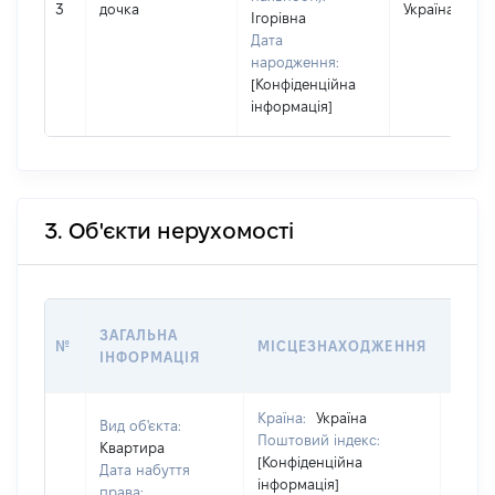
3
дочка
Україна
Ігорівна
Дата
народження:
[Конфіденційна
інформація]
3. Об'єкти нерухомості
ВАРТ
ЗАГАЛЬНА
№
МІСЦЕЗНАХОДЖЕННЯ
НА Д
ІНФОРМАЦІЯ
НАБУ
Країна:
Україна
Вид об'єкта:
Поштовий індекс:
Квартира
[Конфіденційна
Дата набуття
інформація]
права: