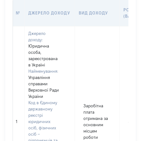
РОЗМІР
№
ДЖЕРЕЛО ДОХОДУ
ВИД ДОХОДУ
(ВАРТІС
Джерело
доходу:
Юридична
особа,
зареєстрована
в Україні
Найменування:
Управління
справами
Верховної Ради
України
Код в Єдиному
Заробітна
державному
плата
реєстрі
отримана за
1
юридичних
55933
основним
осіб, фізичних
місцем
осіб –
роботи
підприємців та