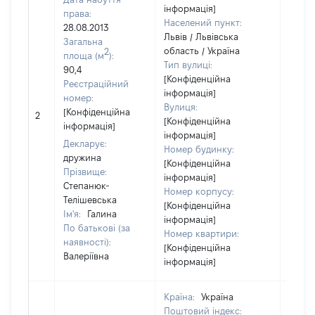
інформація]
права:
Населений пункт:
28.08.2013
Львів / Львівська
Загальна
область / Україна
2
площа (м
):
Тип вулиці:
90,4
[Конфіденційна
Реєстраційний
інформація]
номер:
Вулиця:
[Конфіденційна
2
6403
[Конфіденційна
інформація]
інформація]
Декларує:
Номер будинку:
дружина
[Конфіденційна
Прізвище:
інформація]
Степанюк-
Номер корпусу:
Телішевська
[Конфіденційна
Ім'я:
Галина
інформація]
По батькові (за
Номер квартири:
наявності):
[Конфіденційна
Валеріївна
інформація]
Країна:
Україна
Поштовий індекс: