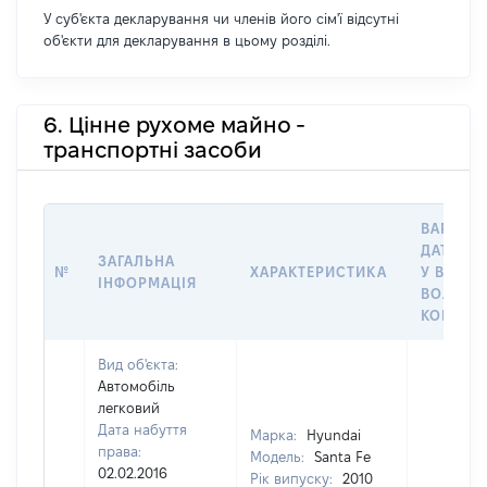
У суб'єкта декларування чи членів його сім'ї відсутні
об'єкти для декларування в цьому розділі.
6. Цінне рухоме майно -
транспортні засоби
ВАРТІСТ
ДАТУ НА
ЗАГАЛЬНА
№
ХАРАКТЕРИСТИКА
У ВЛАСН
ІНФОРМАЦІЯ
ВОЛОДІ
КОРИСТ
Вид об'єкта:
Автомобіль
легковий
Дата набуття
Марка:
Hyundai
права:
Модель:
Santa Fe
02.02.2016
Рік випуску:
2010