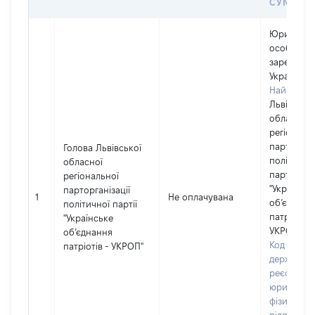
СУМІСН
Юридичн
особа,
зареєстро
Україні
Найменув
Львівська
обласна
регіональ
парторган
Голова Львівської
політично
обласної
партії
регіональної
"Українськ
парторганізації
1
Не оплачувана
об’єднанн
політичної партії
патріотів -
"Українське
УКРОП"
об’єднання
Код в Єди
патріотів - УКРОП"
державно
реєстрі
юридичних
фізичних о