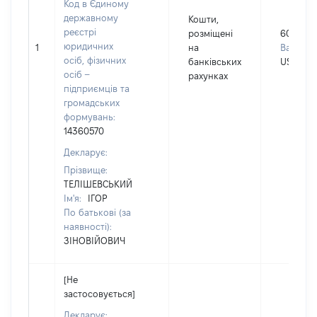
Код в Єдиному
державному
Кошти,
реєстрі
розміщені
6000
юридичних
1
на
Валюта:
осіб, фізичних
банківських
USD
осіб –
рахунках
підприємців та
громадських
формувань:
14360570
Декларує:
Прізвище:
ТЕЛІШЕВСЬКИЙ
Ім'я:
ІГОР
По батькові (за
наявності):
ЗІНОВІЙОВИЧ
[Не
застосовується]
Декларує: