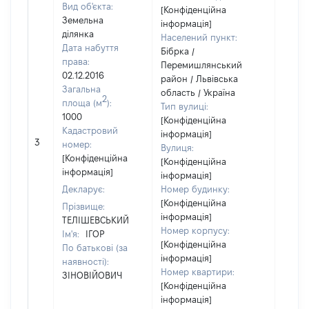
Вид об'єкта:
[Конфіденційна
Земельна
інформація]
ділянка
Населений пункт:
Дата набуття
Бібрка /
права:
Перемишлянський
02.12.2016
район / Львівська
Загальна
область / Україна
2
площа (м
):
Тип вулиці:
1000
[Конфіденційна
Кадастровий
інформація]
[Не
3
номер:
Вулиця:
відом
[Конфіденційна
[Конфіденційна
інформація]
інформація]
Декларує:
Номер будинку:
[Конфіденційна
Прізвище:
інформація]
ТЕЛІШЕВСЬКИЙ
Номер корпусу:
Ім'я:
ІГОР
[Конфіденційна
По батькові (за
інформація]
наявності):
Номер квартири:
ЗІНОВІЙОВИЧ
[Конфіденційна
інформація]