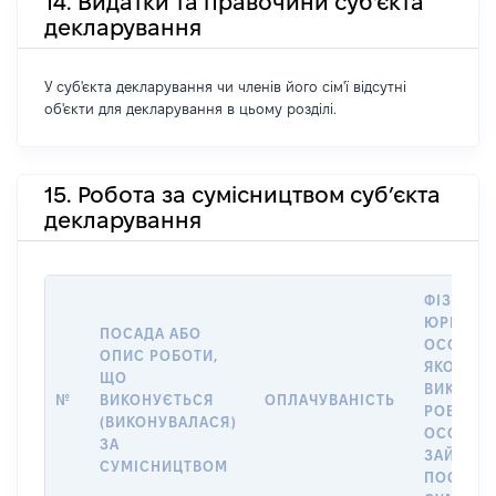
14. Видатки та правочини суб'єкта
декларування
У суб'єкта декларування чи членів його сім'ї відсутні
об'єкти для декларування в цьому розділі.
15. Робота за сумісництвом суб’єкта
декларування
ФІЗИЧНА
ЮРИДИЧ
ПОСАДА АБО
ОСОБА, 
ОПИС РОБОТИ,
ЯКОЇ
ЩО
ВИКОНУ
№
ВИКОНУЄТЬСЯ
ОПЛАЧУВАНІСТЬ
РОБОТА (
(ВИКОНУВАЛАСЯ)
ОСОБА
ЗА
ЗАЙМАЛ
СУМІСНИЦТВОМ
ПОСАДУ 