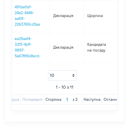
491be0df-
24e2-4446-
Декларація
Щорічна
201
aa69-
2263769cd5aa
ea29aef4-
32f5-4bff-
Кандидата
Декларація
201
9897-
на посаду
5a678f6b8ecb
1 - 10 з 11
Перша
Попередня
Сторінка
з
2
Наступна
Остання