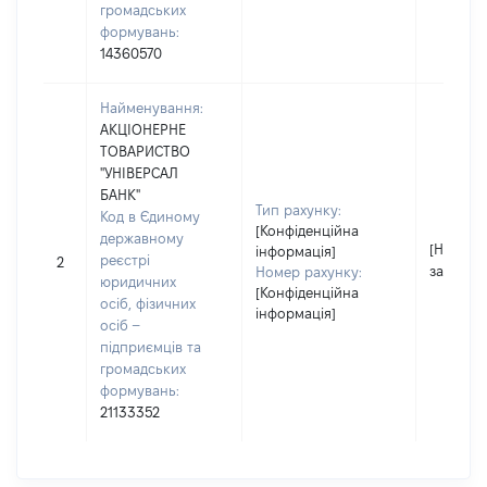
громадських
формувань:
14360570
Найменування:
АКЦІОНЕРНЕ
ТОВАРИСТВО
"УНІВЕРСАЛ
БАНК"
Тип рахунку:
Код в Єдиному
[Конфіденційна
державному
[Не
інформація]
реєстрі
2
застосо
Номер рахунку:
юридичних
[Конфіденційна
осіб, фізичних
інформація]
осіб –
підприємців та
громадських
формувань:
21133352