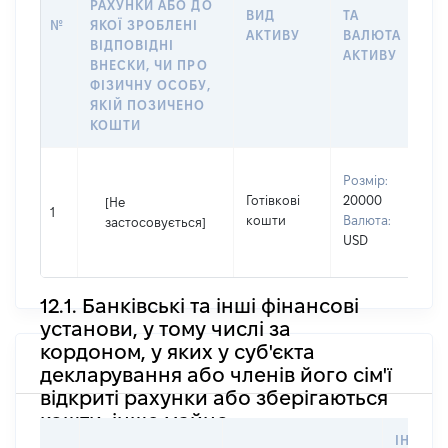
РАХУНКИ АБО ДО
ВИД
ТА
О
№
ЯКОЇ ЗРОБЛЕНІ
АКТИВУ
ВАЛЮТА
Н
ВІДПОВІДНІ
АКТИВУ
П
ВНЕСКИ, ЧИ ПРО
ФІЗИЧНУ ОСОБУ,
ЯКІЙ ПОЗИЧЕНО
КОШТИ
В
Розмір:
П
Готівкові
20000
[Не
І
1
кошти
Валюта:
застосовується]
П
USD
н
12.1. Банківські та інші фінансові
установи, у тому числі за
кордоном, у яких у суб'єкта
декларування або членів його сім'ї
відкриті рахунки або зберігаються
кошти, інше майно
ІНФОР