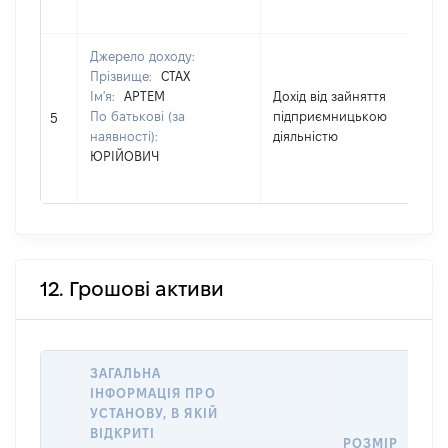
Джерело доходу:
Прізвище:
СТАХ
Ім'я:
АРТЕМ
Дохід від зайняття
По батькові (за
підприємницькою
27
5
наявності):
діяльністю
ЮРІЙОВИЧ
12. Грошові активи
ЗАГАЛЬНА
ІНФОРМАЦІЯ ПРО
УСТАНОВУ, В ЯКІЙ
ВІДКРИТІ
РОЗМІР
І