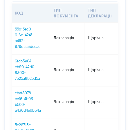
ТИП
ТИП
КОД
ПЕ
ДОКУМЕНТА
ДЕКЛАРАЦІЇ
55d15ec9-
616c-424f-
Декларація
Щорічна
202
a492-
979dcc3decae
6fcb3e04-
cb90-42d0-
Декларація
Щорічна
202
8300-
7b25a8b2ed5a
cbaf8978-
cef6-4b03-
Декларація
Щорічна
202
b500-
a436d4e9bb4a
5e26713e-