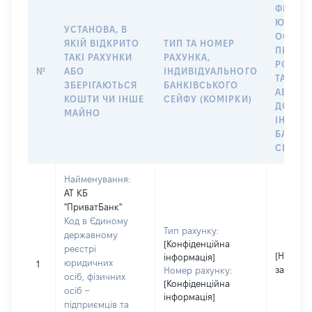
ФІЗИЧН
ЮРИДИ
УСТАНОВА, В
ОСОБУ,
ЯКІЙ ВІДКРИТО
ТИП ТА НОМЕР
ПРАВО
ТАКІ РАХУНКИ
РАХУНКА,
РОЗПО
№
АБО
ІНДИВІДУАЛЬНОГО
ТАКИМ
ЗБЕРІГАЮТЬСЯ
БАНКІВСЬКОГО
АБО М
КОШТИ ЧИ ІНШЕ
СЕЙФУ (КОМІРКИ)
ДО
МАЙНО
ІНДИВ
БАНКІ
СЕЙФУ 
Найменування:
АТ КБ
"ПриватБанк"
Код в Єдиному
Тип рахунку:
державному
[Конфіденційна
реєстрі
[Не
інформація]
юридичних
1
застосо
Номер рахунку:
осіб, фізичних
[Конфіденційна
осіб –
інформація]
підприємців та