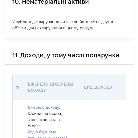
10. Нематеріальні активи
У суб'єкта декларування чи членів його сім'ї відсутні
об'єкти для декларування в цьому розділі.
11. Доходи, у тому числі подарунки
Р
ДЖЕРЕЛО (ДЖЕРЕЛА)
№
ВИД ДОХОДУ
(В
ДОХОДУ
ГР
Джерело доходу:
Юридична особа,
зареєстрована в
Україні
Код в Єдиному