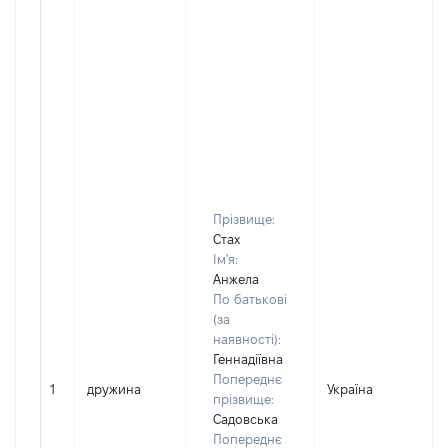
Прізвище:
Стах
Ім'я:
Анжела
По батькові
(за
наявності):
Геннадіївна
Попереднє
1
дружина
Україна
прізвище:
Садовська
Попереднє