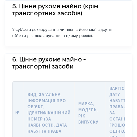
5. Цінне рухоме майно (крім
транспортних засобів)
У суб'єкта декларування чи членів його сім'ї відсутні
об'єкти для декларування в цьому розділі.
6. Цінне рухоме майно -
транспортні засоби
ВАРТІСТЬ Н
ВИД, ЗАГАЛЬНА
ДАТУ
ІНФОРМАЦІЯ ПРО
НАБУТТЯ
МАРКА,
ОБʼЄКТ,
ПРАВА АБО
МОДЕЛЬ,
№
ІДЕНТИФІКАЦІЙНИЙ
ЗА
РІК
НОМЕР (ЗА
ОСТАННЬО
ВИПУСКУ
НАЯВНОСТІ), ДАТА
ГРОШОВОЮ
НАБУТТЯ ПРАВА
ОЦІНКОЮ,