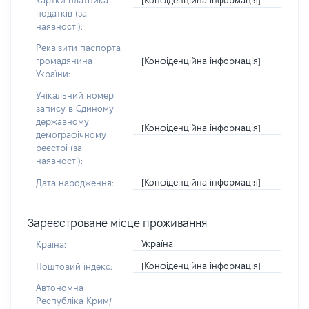
картки платника
податків (за
наявності):
Реквізити паспорта
[Конфіденційна інформація]
громадянина
України:
Унікальний номер
запису в Єдиному
державному
[Конфіденційна інформація]
демографічному
реєстрі (за
наявності):
[Конфіденційна інформація]
Дата народження:
Зареєстроване місце проживання
Україна
Країна:
[Конфіденційна інформація]
Поштовий індекс:
Автономна
Республіка Крим/