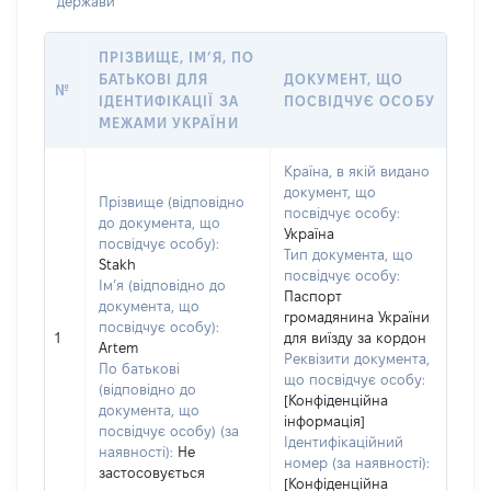
держави
ПРІЗВИЩЕ, ІМ’Я, ПО
БАТЬКОВІ ДЛЯ
ДОКУМЕНТ, ЩО
№
ІДЕНТИФІКАЦІЇ ЗА
ПОСВІДЧУЄ ОСОБУ
МЕЖАМИ УКРАЇНИ
Країна, в якій видано
документ, що
Прізвище (відповідно
посвідчує особу:
до документа, що
Україна
посвідчує особу):
Тип документа, що
Stakh
посвідчує особу:
Ім’я (відповідно до
Паспорт
документа, що
громадянина України
посвідчує особу):
1
для виїзду за кордон
Artem
Реквізити документа,
По батькові
що посвідчує особу:
(відповідно до
[Конфіденційна
документа, що
інформація]
посвідчує особу) (за
Ідентифікаційний
наявності):
Не
номер (за наявності):
застосовується
[Конфіденційна