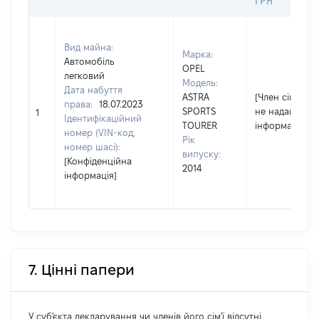
ГРН
Вид майна:
Марка:
Автомобіль
OPEL
легковий
Модель:
Дата набуття
ASTRA
[Член сім'ї
права:
18.07.2023
SPORTS
не надав
1
Ідентифікаційний
TOURER
інформацію]
номер (VIN-код,
Рік
номер шасі):
випуску:
[Конфіденційна
2014
інформація]
7. Цінні папери
У суб'єкта декларування чи членів його сім'ї відсутні