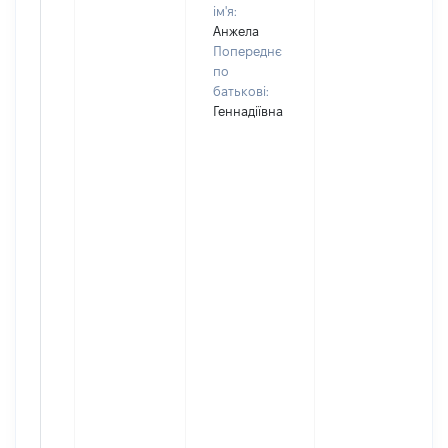
ім'я:
Анжела
Попереднє
по
батькові:
Геннадіївна