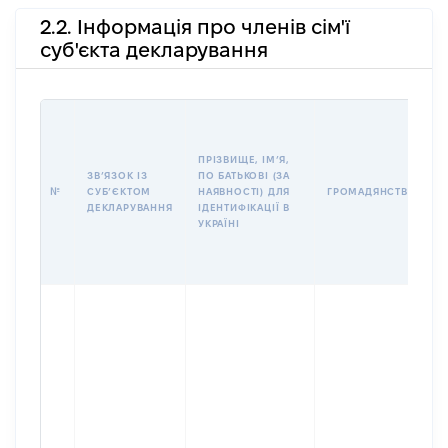
2.2. Інформація про членів сім'ї
суб'єкта декларування
І
ПРІЗВИЩЕ, ІМʼЯ,
ЗВʼЯЗОК ІЗ
ПО БАТЬКОВІ (ЗА
№
СУБʼЄКТОМ
НАЯВНОСТІ) ДЛЯ
ГРОМАДЯНСТВО
ДЕКЛАРУВАННЯ
ІДЕНТИФІКАЦІЇ В
УКРАЇНІ