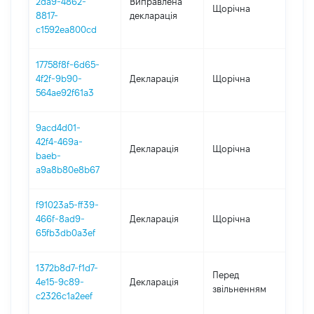
2da9-4862-
Виправлена
Щорічна
202
8817-
декларація
c1592ea800cd
17758f8f-6d65-
4f2f-9b90-
Декларація
Щорічна
202
564ae92f61a3
9acd4d01-
42f4-469a-
Декларація
Щорічна
202
baeb-
a9a8b80e8b67
f91023a5-ff39-
466f-8ad9-
Декларація
Щорічна
201
65fb3db0a3ef
1372b8d7-f1d7-
01.0
Перед
4e15-9c89-
Декларація
-
звільненням
c2326c1a2eef
07.0