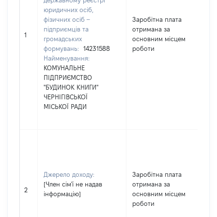
державному реєстрі
юридичних осіб,
фізичних осіб –
Заробітна плата
підприємців та
отримана за
40
1
громадських
основним місцем
формувань:
14231588
роботи
Найменування:
КОМУНАЛЬНЕ
ПІДПРИЄМСТВО
"БУДИНОК КНИГИ"
ЧЕРНІГІВСЬКОЇ
МІСЬКОЇ РАДИ
Джерело доходу:
Заробітна плата
[Чл
[Член сім'ї не надав
отримана за
не
2
інформацію]
основним місцем
ін
роботи