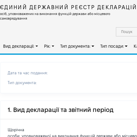
ЄДИНИЙ ДЕРЖАВНИЙ РЕЄСТР ДЕКЛАРАЦІ
осіб, уповноважених на виконання функцій держави або місцевого
самоврядування
Вид декларації:
Рік:
Тип документа:
Тип посади:
К
Дата та час подання:
Тип документа:
1. Вид декларації та звітний період
Щорічна
особи, уповноваженої на виконання функцій держави або місцев