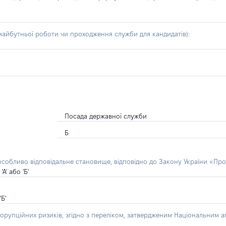
айбутньої роботи чи проходження служби для кандидатів):
Посада державної служби
Б
 особливо відповідальне становище, відповідно до Закону України «Про
' або 'Б'
Б'
орупційних ризиків, згідно з переліком, затвердженим Національним аг