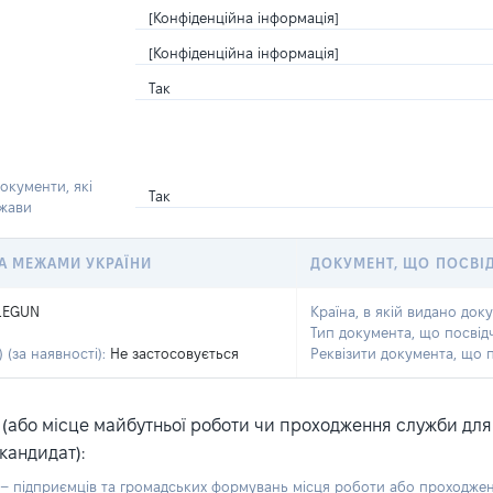
[Конфіденційна інформація]
[Конфіденційна інформація]
Так
окументи, які
Так
ржави
 ЗА МЕЖАМИ УКРАЇНИ
ДОКУМЕНТ, ЩО ПОСВІ
LEGUN
Країна, в якій видано док
Тип документа, що посвід
 (за наявності):
Не застосовується
Реквізити документа, що 
або місце майбутньої роботи чи проходження служби для ка
кандидат):
б – підприємців та громадських формувань місця роботи або проходже