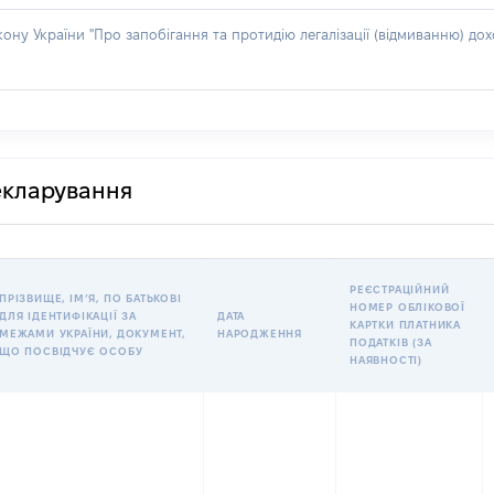
акону України "Про запобігання та протидію легалізації (відмиванню) 
декларування
РЕЄСТРАЦІЙНИЙ
ПРІЗВИЩЕ, ІМʼЯ, ПО БАТЬКОВІ
НОМЕР ОБЛІКОВОЇ
ДЛЯ ІДЕНТИФІКАЦІЇ ЗА
ДАТА
КАРТКИ ПЛАТНИКА
МЕЖАМИ УКРАЇНИ, ДОКУМЕНТ,
НАРОДЖЕННЯ
ПОДАТКІВ (ЗА
ЩО ПОСВІДЧУЄ ОСОБУ
НАЯВНОСТІ)