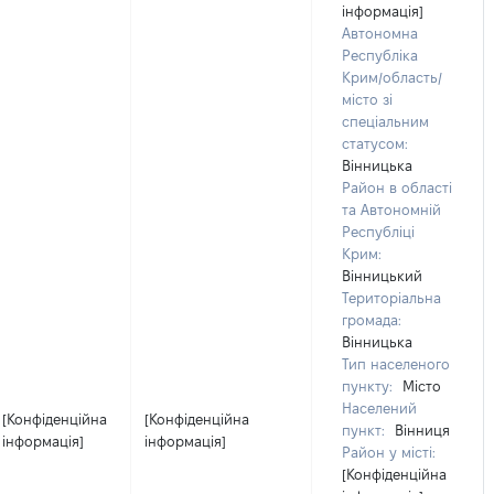
інформація]
Автономна
Республіка
Крим/область/
місто зі
спеціальним
статусом:
Вінницька
Район в області
та Автономній
Республіці
Крим:
Вінницький
Територіальна
громада:
Вінницька
Тип населеного
пункту:
Місто
Населений
[Конфіденційна
[Конфіденційна
пункт:
Вінниця
інформація]
інформація]
Район у місті:
[Конфіденційна