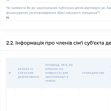
Чи належите Ви до національних публічних діячів відповідно до З
фінансуванню розповсюдження зброї масового знищення"?
Ні
2.2. Інформація про членів сім'ї суб'єкта 
ПРІЗВИЩЕ, ІМʼЯ, ПО
ЗВʼЯЗОК ІЗ
БАТЬКОВІ (ЗА
№
СУБʼЄКТОМ
НАЯВНОСТІ) ДЛЯ
ГРОМАДЯНСТВО
ДЕКЛАРУВАННЯ
ІДЕНТИФІКАЦІЇ В
УКРАЇНІ