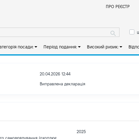
Й
ПРО РЕЄСТР
ш
атегорія посади:
Період подання:
Високий ризик:
Відп
20.04.2026 12:44
Виправлена декларація
2025
ого самоврядування (охоплює