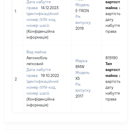
Дата набуття
вартості
Модель:
права:
14.12.2023
майна:
це
E-TRON
1
Ідентифікаційний
вартість на
Рік
номер (VIN-код,
дату
випуску:
номер шасі):
набуття
2019
[Конфіденційна
права
інформація]
Вид майна:
Автомобіль
815190
Марка:
легковий
Тип
BMW
Дата набуття
вартості
Модель:
права:
19.10.2022
майна:
це
X5
2
Ідентифікаційний
вартість на
Рік
номер (VIN-код,
дату
випуску:
номер шасі):
набуття
2017
[Конфіденційна
права
інформація]