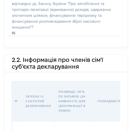
відповідно до Закону України "Про запобігання та
протидію легалізації (відмиванню) доходів, одержаних
злочинним шляхом, фінансуванню тероризму та
фінансуванню розповсюдження зброї масового
знищення"?
Ні
2.2. Інформація про членів сім'ї
суб'єкта декларування
ПРІЗВИЩЕ, ІМʼЯ,
ЗВʼЯЗОК ІЗ
ПО БАТЬКОВІ (ЗА
№
СУБʼЄКТОМ
НАЯВНОСТІ) ДЛЯ
ГРОМАДЯНСТВО
ДЕКЛАРУВАННЯ
ІДЕНТИФІКАЦІЇ В
УКРАЇНІ