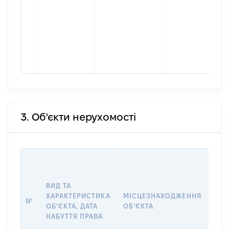
3. Об'єкти нерухомості
ВАР
ДАТ
НАБ
ВИД ТА
ПРА
ХАРАКТЕРИСТИКА
МІСЦЕЗНАХОДЖЕННЯ
№
ЗА
ОБʼЄКТА, ДАТА
ОБʼЄКТА
ОС
НАБУТТЯ ПРАВА
ГР