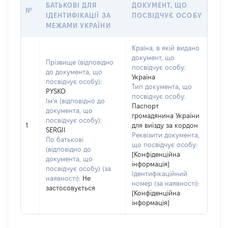
БАТЬКОВІ ДЛЯ
ДОКУМЕНТ, ЩО
№
ІДЕНТИФІКАЦІЇ ЗА
ПОСВІДЧУЄ ОСОБУ
МЕЖАМИ УКРАЇНИ
Країна, в якій видано
документ, що
Прізвище (відповідно
посвідчує особу:
до документа, що
Україна
посвідчує особу):
Тип документа, що
PYSKO
посвідчує особу:
Ім’я (відповідно до
Паспорт
документа, що
громадянина України
посвідчує особу):
1
для виїзду за кордон
SERGII
Реквізити документа,
По батькові
що посвідчує особу:
(відповідно до
[Конфіденційна
документа, що
інформація]
посвідчує особу) (за
Ідентифікаційний
наявності):
Не
номер (за наявності):
застосовується
[Конфіденційна
інформація]