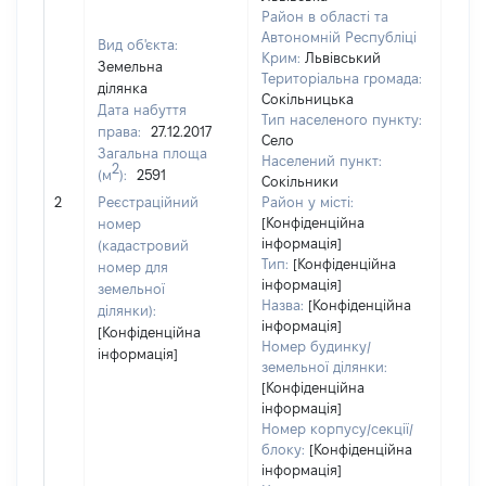
Район в області та
Автономній Республіці
Вид об'єкта:
Крим:
Львівський
Земельна
Територіальна громада:
ділянка
Сокільницька
Дата набуття
Тип населеного пункту:
права:
27.12.2017
Село
Загальна площа
Населений пункт:
2
(м
):
2591
Сокільники
[Не 
2
Реєстраційний
Район у місті:
[Конфіденційна
номер
інформація]
(кадастровий
Тип:
[Конфіденційна
номер для
інформація]
земельної
Назва:
[Конфіденційна
ділянки):
інформація]
[Конфіденційна
Номер будинку/
інформація]
земельної ділянки:
[Конфіденційна
інформація]
Номер корпусу/секції/
блоку:
[Конфіденційна
інформація]