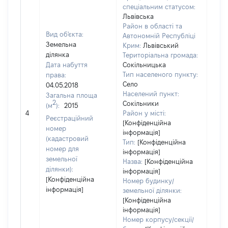
спеціальним статусом:
Львівська
Район в області та
Вид об'єкта:
Автономній Республіці
Земельна
Крим:
Львівський
ділянка
Територіальна громада:
Дата набуття
Сокільницька
Тип населеного пункту:
права:
Село
04.05.2018
Населений пункт:
Загальна площа
2
Сокільники
(м
):
2015
[Не 
4
Район у місті:
Реєстраційний
[Конфіденційна
номер
інформація]
(кадастровий
Тип:
[Конфіденційна
номер для
інформація]
земельної
Назва:
[Конфіденційна
ділянки):
інформація]
[Конфіденційна
Номер будинку/
інформація]
земельної ділянки:
[Конфіденційна
інформація]
Номер корпусу/секції/