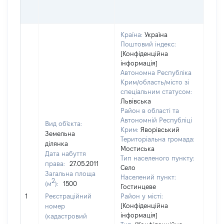
ОЦІ
ГРН
Країна:
Україна
Поштовий індекс:
[Конфіденційна
інформація]
Автономна Республіка
Крим/область/місто зі
спеціальним статусом:
Львівська
Район в області та
Автономній Республіці
Вид об'єкта:
Крим:
Яворівський
Земельна
Територіальна громада:
ділянка
Мостиська
Дата набуття
Тип населеного пункту:
права:
27.05.2011
Село
Загальна площа
Населений пункт:
2
(м
):
1500
Гостинцеве
[Не 
1
Реєстраційний
Район у місті:
[Конфіденційна
номер
інформація]
(кадастровий