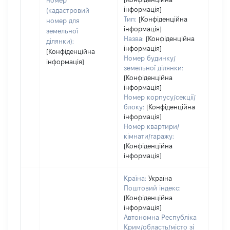
номер
інформація]
(кадастровий
Тип:
[Конфіденційна
номер для
інформація]
земельної
Назва:
[Конфіденційна
ділянки):
інформація]
[Конфіденційна
Номер будинку/
інформація]
земельної ділянки:
[Конфіденційна
інформація]
Номер корпусу/секції/
блоку:
[Конфіденційна
інформація]
Номер квартири/
кімнати/гаражу:
[Конфіденційна
інформація]
Країна:
Україна
Поштовий індекс:
[Конфіденційна
інформація]
Автономна Республіка
Крим/область/місто зі