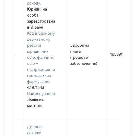
доходу:
Юридична
особа,
зареєстрована
в Україні
Код в Єдиному
державному
реєстрі
Заробітна
юридичних
плата
165591
1
осіб, фізичних
(грошове
осіб –
забезпечення)
підприємців та
громадських
формувань:
43971343
Найменування:
Львівська
митниця
Джерело
доходу: