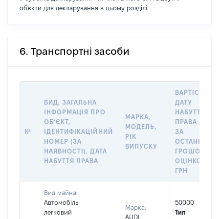
об'єкти для декларування в цьому розділі.
6. Транспортні засоби
ВАРТІСТЬ Н
ВИД, ЗАГАЛЬНА
ДАТУ
ІНФОРМАЦІЯ ПРО
НАБУТТЯ
МАРКА,
ОБʼЄКТ,
ПРАВА АБО
МОДЕЛЬ,
№
ІДЕНТИФІКАЦІЙНИЙ
ЗА
РІК
НОМЕР (ЗА
ОСТАННЬО
ВИПУСКУ
НАЯВНОСТІ), ДАТА
ГРОШОВОЮ
НАБУТТЯ ПРАВА
ОЦІНКОЮ,
ГРН
Вид майна:
Автомобіль
50000
Марка:
легковий
Тип
AUDI