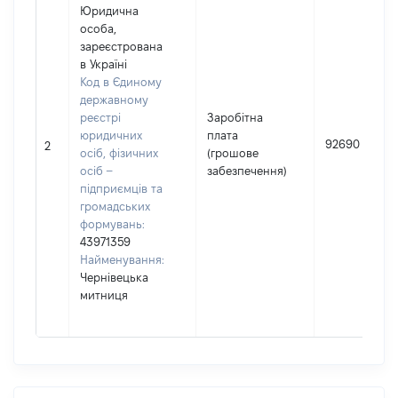
Юридична
особа,
зареєстрована
в Україні
Код в Єдиному
державному
реєстрі
Заробітна
юридичних
плата
92690
2
осіб, фізичних
(грошове
осіб –
забезпечення)
підприємців та
громадських
формувань:
43971359
Найменування:
Чернівецька
митниця