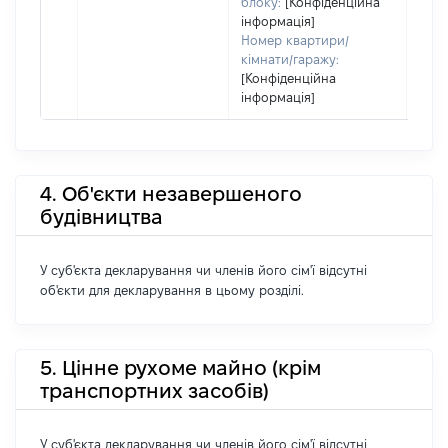
блоку:
[Конфіденційна
інформація]
Номер квартири/
кімнати/гаражу:
[Конфіденційна
інформація]
4. Об'єкти незавершеного
будівництва
У суб'єкта декларування чи членів його сім'ї відсутні
об'єкти для декларування в цьому розділі.
5. Цінне рухоме майно (крім
транспортних засобів)
У суб'єкта декларування чи членів його сім'ї відсутні