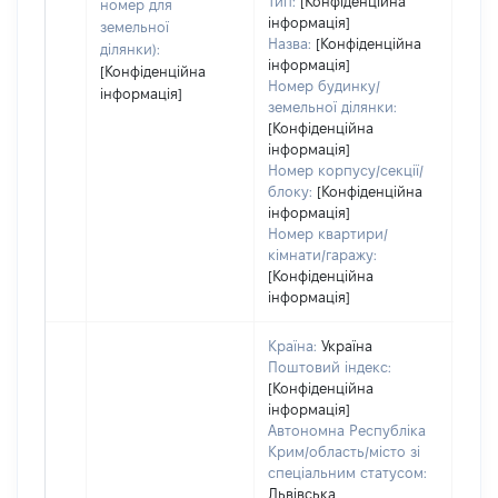
Тип:
[Конфіденційна
номер для
інформація]
земельної
Назва:
[Конфіденційна
ділянки):
інформація]
[Конфіденційна
Номер будинку/
інформація]
земельної ділянки:
[Конфіденційна
інформація]
Номер корпусу/секції/
блоку:
[Конфіденційна
інформація]
Номер квартири/
кімнати/гаражу:
[Конфіденційна
інформація]
Країна:
Україна
Поштовий індекс:
[Конфіденційна
інформація]
Автономна Республіка
Крим/область/місто зі
спеціальним статусом:
Львівська