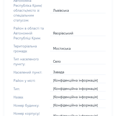
Автономна
Республіка Крим/
Львівська
область/місто зі
спеціальним
статусом:
Район в області та
Яворівський
Автономній
Республіці Крим:
Територіальна
Мостиська
громада:
Тип населеного
Село
пункту:
Завада
Населений пункт:
[Конфіденційна інформація]
Район у місті:
[Конфіденційна інформація]
Тип:
[Конфіденційна інформація]
Назва:
[Конфіденційна інформація]
Номер будинку:
Номер корпусу/
[Конфіденційна інформація]