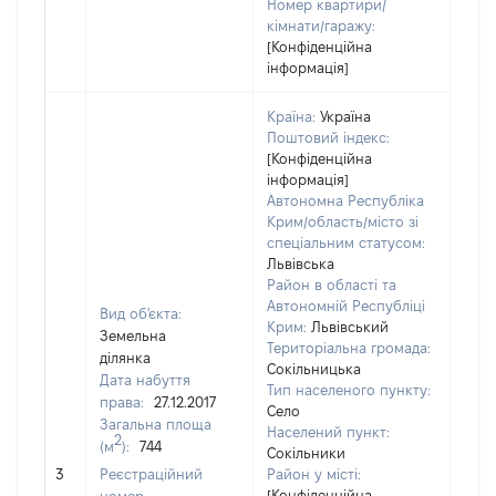
Номер квартири/
кімнати/гаражу:
[Конфіденційна
інформація]
Країна:
Україна
Поштовий індекс:
[Конфіденційна
інформація]
Автономна Республіка
Крим/область/місто зі
спеціальним статусом:
Львівська
Район в області та
Автономній Республіці
Вид об'єкта:
Крим:
Львівський
Земельна
Територіальна громада:
ділянка
Сокільницька
Дата набуття
Тип населеного пункту:
права:
27.12.2017
Село
Загальна площа
Населений пункт:
2
(м
):
744
Сокільники
[Не 
3
Реєстраційний
Район у місті:
[Конфіденційна