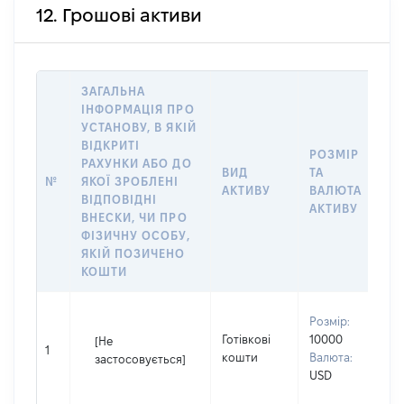
12. Грошові активи
ЗАГАЛЬНА
ІНФОРМАЦІЯ ПРО
УСТАНОВУ, В ЯКІЙ
ВІДКРИТІ
РОЗМІР
І
РАХУНКИ АБО ДО
ВИД
ТА
О
№
ЯКОЇ ЗРОБЛЕНІ
АКТИВУ
ВАЛЮТА
Н
ВІДПОВІДНІ
АКТИВУ
П
ВНЕСКИ, ЧИ ПРО
ФІЗИЧНУ ОСОБУ,
ЯКІЙ ПОЗИЧЕНО
КОШТИ
В
Розмір:
П
Готівкові
10000
[Не
І
1
кошти
Валюта:
застосовується]
П
USD
н