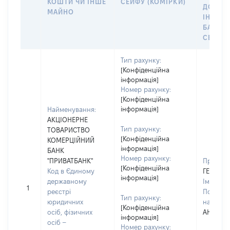
КОШТИ ЧИ ІНШЕ
СЕЙФУ (КОМІРКИ)
ДО
МАЙНО
ІНДИВ
БАНКІ
СЕЙФУ 
Тип рахунку:
[Конфіденційна
інформація]
Номер рахунку:
[Конфіденційна
інформація]
Найменування:
АКЦІОНЕРНЕ
Тип рахунку:
ТОВАРИСТВО
[Конфіденційна
КОМЕРЦІЙНИЙ
інформація]
БАНК
Номер рахунку:
"ПРИВАТБАНК"
Прізвищ
[Конфіденційна
Код в Єдиному
ГЕРАСИ
інформація]
державному
Ім'я:
ВО
1
реєстрі
По батьк
Тип рахунку:
юридичних
наявност
[Конфіденційна
осіб, фізичних
АНДРІЙ
інформація]
осіб –
Номер рахунку: