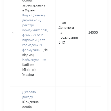
особа,
зареєстрована
в Україні
Код в Єдиному
державному
Інше
реєстрі
Допомога
юридичних осіб,
на
24000
1
фізичних осіб –
проживання
підприємців та
ВПО
громадських
формувань:
[Не
відомо]
Найменування:
Кабінет
Міністрів
України
Джерело
доходу:
Юридична
особа,