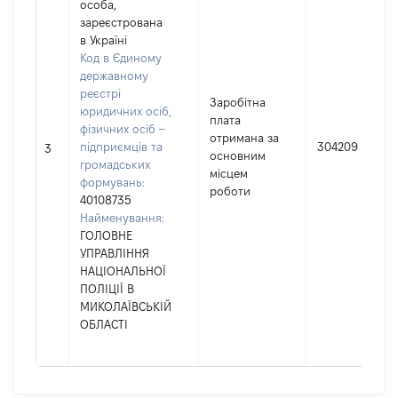
особа,
зареєстрована
в Україні
Код в Єдиному
державному
реєстрі
Заробітна
юридичних осіб,
плата
фізичних осіб –
отримана за
підприємців та
304209
3
основним
громадських
місцем
формувань:
роботи
40108735
Найменування:
ГОЛОВНЕ
УПРАВЛІННЯ
НАЦІОНАЛЬНОЇ
ПОЛІЦІЇ В
МИКОЛАЇВСЬКІЙ
ОБЛАСТІ