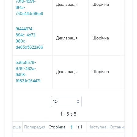
7018-4591-
Декларація
Щорічна
2024
8f4a-
730e443d96e6
9f444674-
894c-4d72-
Декларація
Щорічна
2021
980c-
de85d5622a66
5d6b8376-
976f-462a-
Декларація
Щорічна
2022
9458-
19831c264471
1 - 5 з 5
Перша
Попередня
Сторінка
з
1
Наступна
Остання