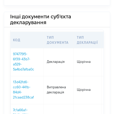
Інші документи суб'єкта
декларування
ТИП
ТИП
КОД
ПЕРІ
ДОКУМЕНТА
ДЕКЛАРАЦІЇ
974775f5-
6f39-43b7-
Декларація
Щорічна
2025
a529-
5a4bd7afba0c
13d42fd6-
cc60-441b-
Виправлена
Щорічна
2024
84d4-
декларація
21caad238caf
7c1a66a1-