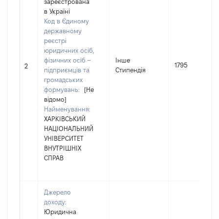
зареєстрована
в Україні
Код в Єдиному
державному
реєстрі
юридичних осіб,
фізичних осіб –
Інше
1795
2
підприємців та
Стипендія
громадських
формувань:
[Не
відомо]
Найменування:
ХАРКІВСЬКИЙ
НАЦІОНАЛЬНИЙ
УНІВЕРСИТЕТ
ВНУТРІШНІХ
СПРАВ
Джерело
доходу:
Юридична