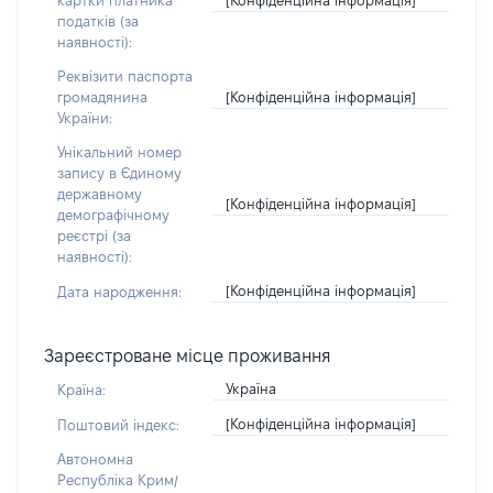
картки платника
податків (за
наявності):
Реквізити паспорта
[Конфіденційна інформація]
громадянина
України:
Унікальний номер
запису в Єдиному
державному
[Конфіденційна інформація]
демографічному
реєстрі (за
наявності):
[Конфіденційна інформація]
Дата народження:
Зареєстроване місце проживання
Україна
Країна:
[Конфіденційна інформація]
Поштовий індекс:
Автономна
Республіка Крим/