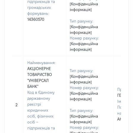
підприємців та
[Конфіденційна
громадських
інформація]
формувань:
14360570
Тип рахунку:
[Конфіденційна
інформація]
Номер рахунку:
[Конфіденційна
інформація]
Найменування:
АКЦІОНЕРНЕ
Тип рахунку:
ТОВАРИСТВО
[Конфіденційна
"УНІВЕРСАЛ
інформація]
БАНК"
Номер рахунку:
Прізвищ
Код в Єдиному
[Конфіденційна
ГЕРАСИ
державному
інформація]
Ім'я:
ВО
реєстрі
2
По батьк
юридичних
Тип рахунку:
наявност
осіб, фізичних
[Конфіденційна
АНДРІЙ
інформація]
осіб –
Номер рахунку:
підприємців та