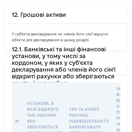
12. Грошові активи
У суб'єкта декларування чи членів його сім'ї відсутні
об'єкти для декларування в цьому розділі.
12.1. Банківські та інші фінансові
установи, у тому числі за
кордоном, у яких у суб'єкта
декларування або членів його сім'ї
відкриті рахунки або зберігаються
кошти, інше майно
ІНФОР
ФІЗИЧН
ЮРИДИ
УСТАНОВА, В
ОСОБУ,
ЯКІЙ ВІДКРИТО
ТИП ТА НОМЕР
ПРАВО
ТАКІ РАХУНКИ
РАХУНКА,
РОЗПО
№
АБО
ІНДИВІДУАЛЬНОГО
ТАКИМ
ЗБЕРІГАЮТЬСЯ
БАНКІВСЬКОГО
АБО М