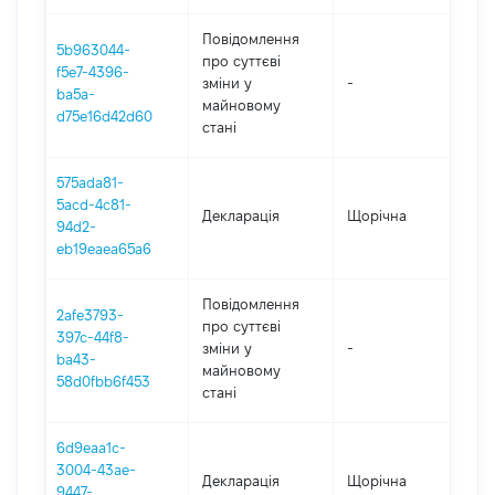
Повідомлення
5b963044-
про суттєві
f5e7-4396-
зміни y
-
202
ba5a-
майновому
d75e16d42d60
стані
575ada81-
5acd-4c81-
Декларація
Щорічна
202
94d2-
eb19eaea65a6
Повідомлення
2afe3793-
про суттєві
397c-44f8-
зміни y
-
202
ba43-
майновому
58d0fbb6f453
стані
6d9eaa1c-
3004-43ae-
Декларація
Щорічна
202
9447-