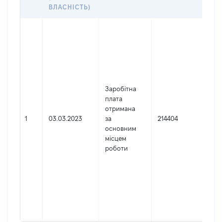
ДО
ВЛАСНІСТЬ)
Дже
Юр
осо
зар
в У
Най
Заробітна
ДН
плата
АП
отримана
СУ
1
03.03.2023
за
214404
Код
основним
де
місцем
реє
роботи
юр
осі
осі
під
гро
фор
422