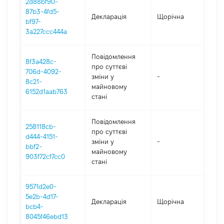
2d88bf90-
87b3-4fd5-
Декларація
Щорічна
202
bf97-
3a227ccc444a
Повідомлення
8f3a428c-
про суттєві
706d-4092-
зміни y
-
202
8c21-
майновому
6152d1aab763
стані
Повідомлення
258118cb-
про суттєві
d444-4151-
зміни y
-
202
bbf2-
майновому
903f72cf7cc0
стані
9571d2e0-
5e2b-4d17-
Декларація
Щорічна
202
bcb4-
8045f46ebd13