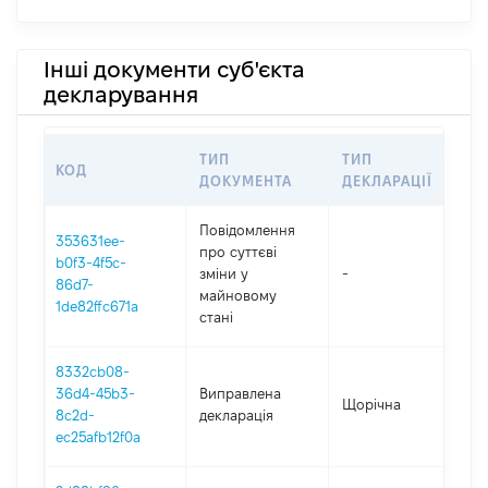
Інші документи суб'єкта
декларування
ТИП
ТИП
КОД
ПЕ
ДОКУМЕНТА
ДЕКЛАРАЦІЇ
Повідомлення
353631ee-
про суттєві
b0f3-4f5c-
зміни y
-
202
86d7-
майновому
1de82ffc671a
стані
8332cb08-
36d4-45b3-
Виправлена
Щорічна
202
8c2d-
декларація
ec25afb12f0a