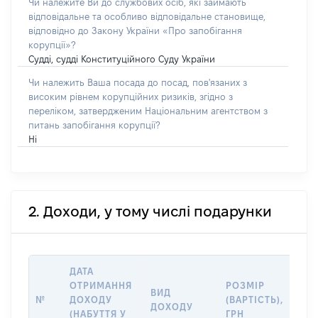
Чи належите Ви до службових осіб, які займають
відповідальне та особливо відповідальне становище,
відповідно до Закону України «Про запобігання
корупції»?
Судді, судді Конституційного Суду України
Чи належить Ваша посада до посад, пов'язаних з
високим рівнем корупційних ризиків, згідно з
переліком, затвердженим Національним агентством з
питань запобігання корупції?
Ні
2. Доходи, у тому числі подарунки
ДАТА
ІН
ОТРИМАННЯ
РОЗМІР
ВИД
ПР
№
ДОХОДУ
(ВАРТІСТЬ),
ДОХОДУ
(Д
(НАБУТТЯ У
ГРН