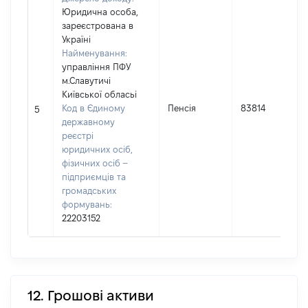
Юридична особа,
зареєстрована в
Україні
Найменування:
управління ПФУ
м.Славутичі
Київської обласьі
Код в Єдиному
Пенсія
83814
5
державному
реєстрі
юридичних осіб,
фізичних осіб –
підприємців та
громадських
формувань:
22203152
12. Грошові активи