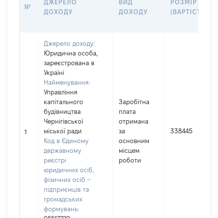
ДЖЕРЕЛО
ВИД
РОЗМІР
№
ДОХОДУ
ДОХОДУ
(ВАРТІСТЬ)
Джерело доходу:
Юридична особа,
зареєстрована в
Україні
Найменування:
Управління
капітального
Заробітна
будівництва
плата
Чернігівської
отримана
міської ради
за
338445
1
Код в Єдиному
основним
державному
місцем
реєстрі
роботи
юридичних осіб,
фізичних осіб –
підприємців та
громадських
формувань: