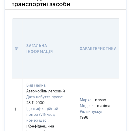
транспортні засоби
ВА
ДА
У 
ВО
ЗАГАЛЬНА
№
ХАРАКТЕРИСТИКА
КО
ІНФОРМАЦІЯ
АБ
ОС
ГР
ОЦ
Вид майна:
Автомобіль легковий
Дата набуття права:
Марка:
nissan
28.11.2000
Модель:
maxima
Ідентифікаційний
530
1
Рік випуску:
номер (VIN-код,
1996
номер шасі):
[Конфіденційна