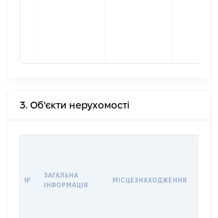
3. Об'єкти нерухомості
ВАРТ
ДАТУ
НАБУ
ЗАГАЛЬНА
ПРАВ
№
МІСЦЕЗНАХОДЖЕННЯ
ІНФОРМАЦІЯ
ЗА
ОСТ
ГРО
ОЦІ