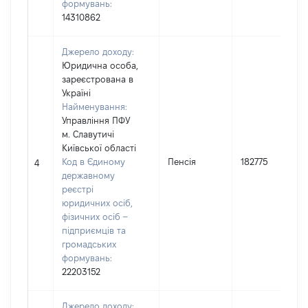
формувань:
14310862
Джерело доходу:
Юридична особа,
зареєстрована в
Україні
Найменування:
Управління ПФУ
м. Славутичі
Київської області
Код в Єдиному
Пенсія
182775
4
державному
реєстрі
юридичних осіб,
фізичних осіб –
підприємців та
громадських
формувань:
22203152
Джерело доходу: