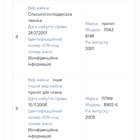
Вид майна:
Сільськогосподарська
техніка
Марка:
причіп
Дата набуття права:
Модель:
ЛУАЗ
24.07.2001
8148
168
4
Ідентифікаційний
Рік випуску:
номер (VIN-код,
2001
номер шасі):
[Конфіденційна
інформація]
Вид майна:
Інше
Інший вид майна:
причіп для човна
Дата набуття права:
Марка:
ПГМФ
10.11.2008
Модель:
8902-К
530
5
Ідентифікаційний
Рік випуску:
номер (VIN-код,
2005
номер шасі):
[Конфіденційна
інформація]