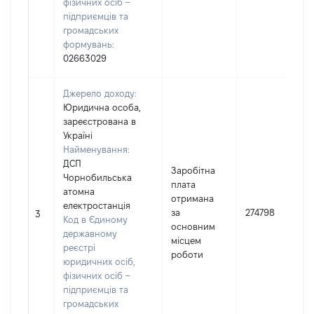
фізичних осіб –
підприємців та
громадських
формувань:
02663029
Джерело доходу:
Юридична особа,
зареєстрована в
Україні
Найменування:
ДСП
Заробітна
Чорнобильська
плата
атомна
отримана
електростанція
за
274798
3
Код в Єдиному
основним
державному
місцем
реєстрі
роботи
юридичних осіб,
фізичних осіб –
підприємців та
громадських