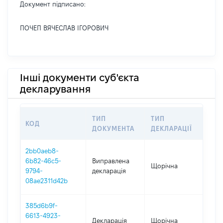
Документ підписано:
ПОЧЕП ВЯЧЕСЛАВ ІГОРОВИЧ
Інші документи суб'єкта
декларування
ТИП
ТИП
КОД
ПЕ
ДОКУМЕНТА
ДЕКЛАРАЦІЇ
2bb0aeb8-
6b82-46c5-
Виправлена
Щорічна
202
9794-
декларація
08ae2311d42b
385d6b9f-
6613-4923-
Декларація
Щорічна
202