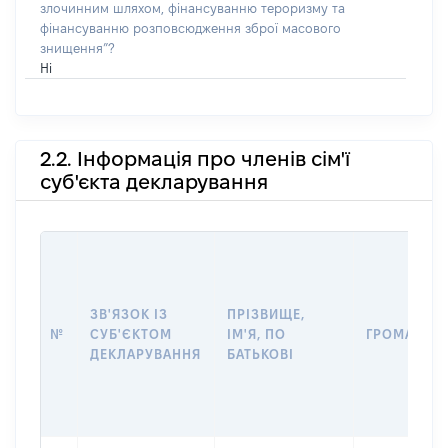
злочинним шляхом, фінансуванню тероризму та
фінансуванню розповсюдження зброї масового
знищення”?
Ні
2.2. Інформація про членів сім'ї
суб'єкта декларування
ЗВ'ЯЗОК ІЗ
ПРІЗВИЩЕ,
№
СУБ'ЄКТОМ
ІМ'Я, ПО
ГРОМАДЯН
ДЕКЛАРУВАННЯ
БАТЬКОВІ