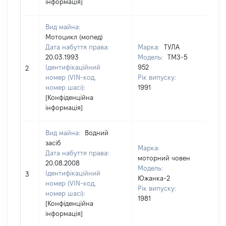
інформація]
Вид майна:
Мотоцикл (мопед)
Дата набуття права:
Марка:
ТУЛА
20.03.1993
Модель:
ТМЗ-5
Ідентифікаційний
952
110
2
номер (VIN-код,
Рік випуску:
номер шасі):
1991
[Конфіденційна
інформація]
Вид майна:
Водний
засіб
Марка:
Дата набуття права:
моторний човен
20.08.2008
Модель:
Ідентифікаційний
110
3
Южанка-2
номер (VIN-код,
Рік випуску:
номер шасі):
1981
[Конфіденційна
інформація]