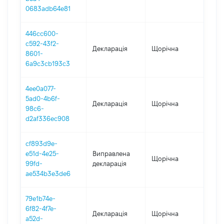
0683adb64e81
446cc600-
c592-43f2-
Декларація
Щорічна
202
8601-
6a9c3cb193c3
4ee0a077-
5ad0-4b6f-
Декларація
Щорічна
202
98c6-
d2af336ec908
cf893d9e-
e51d-4e25-
Виправлена
Щорічна
201
99fd-
декларація
ae534b3e3de6
79e1b74e-
6f82-4f7e-
Декларація
Щорічна
201
a52d-