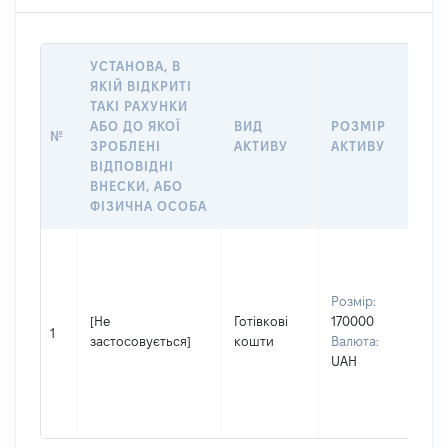
УСТАНОВА, В
ЯКІЙ ВІДКРИТІ
ТАКІ РАХУНКИ
ІН
АБО ДО ЯКОЇ
ВИД
РОЗМІР
Щ
№
ЗРОБЛЕНІ
АКТИВУ
АКТИВУ
ПР
ВІДПОВІДНІ
ОБ
ВНЕСКИ, АБО
ФІЗИЧНА ОСОБА
Вла
Прі
По
Розмір:
Ім'я
[Не
Готівкові
170000
Вя
1
застосовується]
кошти
Валюта:
По 
UAH
(за
ная
Іго