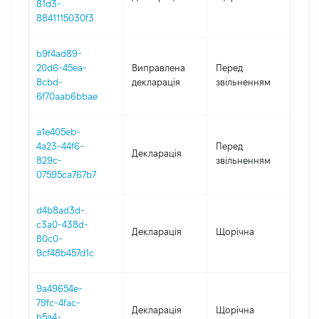
81d3-
8841115030f3
b9f4ad89-
01.0
20d6-45ea-
Виправлена
Перед
-
8cbd-
декларація
звільненням
15.0
6f70aab6bbae
a1e405eb-
01.0
4a23-44f6-
Перед
Декларація
-
829c-
звільненням
15.0
07595ca767b7
d4b8ad3d-
c3a0-438d-
Декларація
Щорічна
202
80c0-
9cf48b457d1c
9a49654e-
79fc-4fac-
Декларація
Щорічна
202
b5a4-