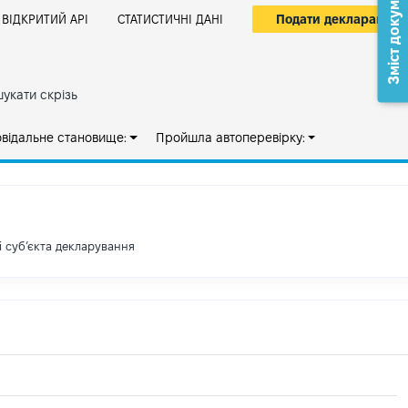
Зміст документа
Подати декларацію
ВІДКРИТИЙ АРІ
СТАТИСТИЧНІ ДАНІ
укати скрізь
овідальне становище:
Пройшла автоперевірку:
і субʼєкта декларування