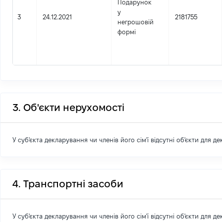
Подарунок
у
3
24.12.2021
2181755
негрошовій
формі
3. Об'єкти нерухомості
У суб'єкта декларування чи членів його сім'ї відсутні об'єкти для д
4. Транспортні засоби
У суб'єкта декларування чи членів його сім'ї відсутні об'єкти для д