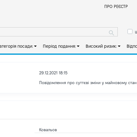
Й
ПРО РЕЄСТР
ш
атегорія посади:
Період подання:
Високий ризик:
Відп
29.12.2021 18:15
Повідомлення про суттєві зміни у майновому стан
Ковальов