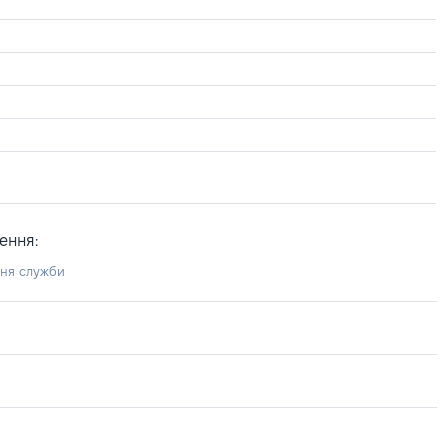
ення:
ння служби