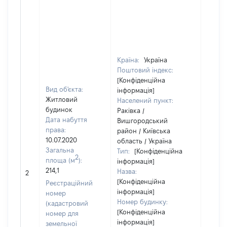
Країна:
Україна
Поштовий індекс:
[Конфіденційна
Вид об'єкта:
інформація]
Житловий
Населений пункт:
будинок
Раківка /
Дата набуття
Вишгородський
права:
район / Київська
10.07.2020
область / Україна
Загальна
Тип:
[Конфіденційна
2
площа (м
):
інформація]
214,1
Назва:
[Не ві
2
[Конфіденційна
Реєстраційний
інформація]
номер
Номер будинку:
(кадастровий
[Конфіденційна
номер для
інформація]
земельної