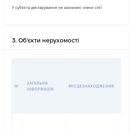
У суб'єкта декларування не зазначені члени сім'ї
3. Об'єкти нерухомості
ВАРТ
ДАТУ
НАБУ
ЗАГАЛЬНА
ПРАВ
№
МІСЦЕЗНАХОДЖЕННЯ
ІНФОРМАЦІЯ
ЗА
ОСТ
ГРО
ОЦІ