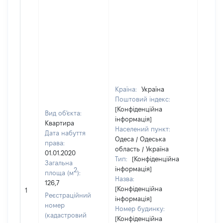
Країна:
Україна
Поштовий індекс:
[Конфіденційна
Вид об'єкта:
інформація]
Квартира
Населений пункт:
Дата набуття
Одеса / Одеська
права:
область / Україна
01.01.2020
Тип:
[Конфіденційна
Загальна
інформація]
2
площа (м
):
Назва:
126,7
[Конфіденційна
[Не ві
1
Реєстраційний
інформація]
номер
Номер будинку:
(кадастровий
[Конфіденційна