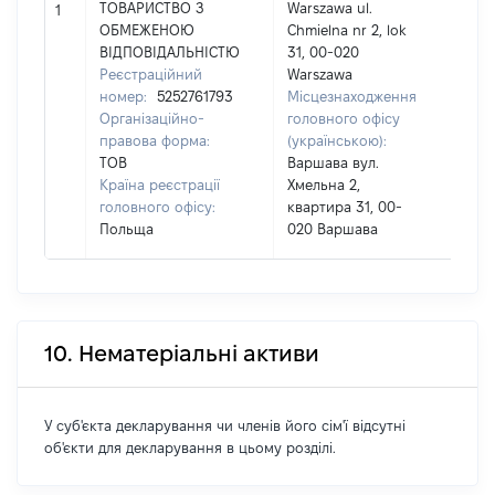
ТОВАРИСТВО З
Warszawa ul.
1
По 
ОБМЕЖЕНОЮ
Chmielna nr 2, lok
(за
ВІДПОВІДАЛЬНІСТЮ
31, 00-020
ная
Реєстраційний
Warszawa
ВА
номер:
5252761793
Місцезнаходження
Організаційно-
головного офісу
правова форма:
(українською):
ТОВ
Варшава вул.
Країна реєстрації
Хмельна 2,
головного офісу:
квартира 31, 00-
Польща
020 Варшава
10. Нематеріальні активи
У суб'єкта декларування чи членів його сім'ї відсутні
об'єкти для декларування в цьому розділі.