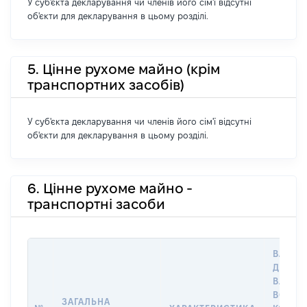
У суб'єкта декларування чи членів його сім'ї відсутні
об'єкти для декларування в цьому розділі.
5. Цінне рухоме майно (крім
транспортних засобів)
У суб'єкта декларування чи членів його сім'ї відсутні
об'єкти для декларування в цьому розділі.
6. Цінне рухоме майно -
транспортні засоби
ВАРТІС
ДАТУ Н
ВЛАСН
ВОЛОД
ЗАГАЛЬНА