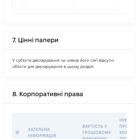
7. Цінні папери
У суб'єкта декларування чи членів його сім'ї відсутні
об'єкти для декларування в цьому розділі.
8. Корпоративні права
ІНФОРМ
ВАРТІСТЬ У
ПРО ПЕР
ЗАГАЛЬНА
№
ГРОШОВОМУ
КОРПОР
ІНФОРМАЦІЯ
ВИРАЖЕННІ
ПРАВ В