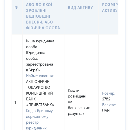
АБО ДО ЯКОЇ
РОЗМІР
№
ВИД АКТИВУ
ЗРОБЛЕНІ
АКТИВУ
ВІДПОВІДНІ
ВНЕСКИ, АБО
ФІЗИЧНА ОСОБА
Інша юридична
особа
Юридична
особа,
зареєстрована
в Україні
Найменування:
АКЦІОНЕРНЕ
ТОВАРИСТВО
Кошти,
КОМЕРЦІЙНИЙ
Розмір:
розміщені
БАНК
2782
на
1
«ПРИВАТБАНК»
Валюта:
банківських
Код в Єдиному
UAH
рахунках
державному
реєстрі
юридичних