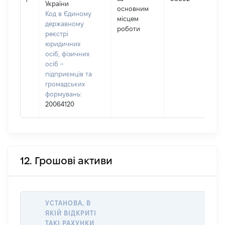
України
основним
Код в Єдиному
(
місцем
державному
роботи
реєстрі
юридичних
осіб, фізичних
осіб –
підприємців та
громадських
формувань:
20064120
12. Грошові активи
УСТАНОВА, В
ЯКІЙ ВІДКРИТІ
ТАКІ РАХУНКИ