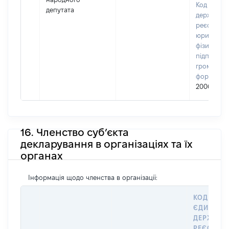
Код в Єди
депутата
державно
реєстрі
юридичних
фізичних о
підприємц
громадськ
формуван
20064120
16. Членство суб’єкта
декларування в організаціях та їх
органах
Інформація щодо членства в організації:
КОД В
ЄДИНОМ
ДЕРЖАВН
РЕЄСТРІ