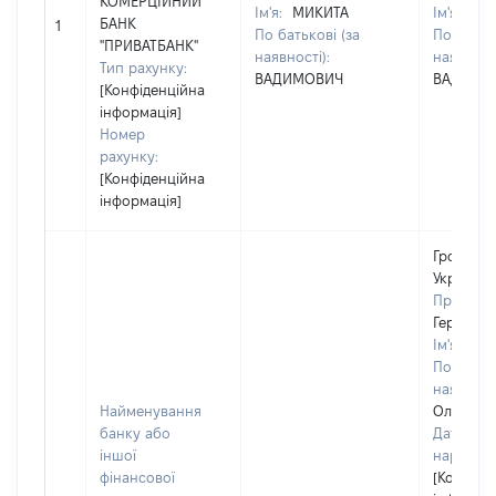
КОМЕРЦІЙНИЙ
Ім'я:
МИКИТА
Ім'я:
МИ
БАНК
1
По батькові (за
По батько
"ПРИВАТБАНК"
наявності):
наявності
Тип рахунку:
ВАДИМОВИЧ
ВАДИМО
[Конфіденційна
інформація]
Номер
рахунку:
[Конфіденційна
інформація]
Громадя
України
Прізвище
Геращен
Ім'я:
Ва
По батько
наявності
Найменування
Олексій
банку або
Дата
іншої
народже
фінансової
[Конфіде