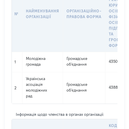
ЮРИДИЧ
НАЙМЕНУВАННЯ
ОРГАНІЗАЦІЙНО-
ОСІБ,
№
ОРГАНІЗАЦІЇ
ПРАВОВА ФОРМА
ФІЗИЧНИ
ОСІБ –
ПІДПРИЄ
ТА
ГРОМАДС
ФОРМУВА
Молодіжна
Громадське
43504421
1
громада
об’єднання
Українська
асоціація
Громадське
43889888
2
молодіжних
об’єднання
рад
Інформація щодо членства в органах організації:
КОД В