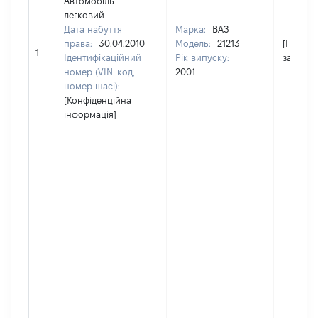
Автомобіль
легковий
Дата набуття
Марка:
ВАЗ
права:
30.04.2010
Модель:
21213
[Не
1
Ідентифікаційний
Рік випуску:
застосо
номер (VIN-код,
2001
номер шасі):
[Конфіденційна
інформація]