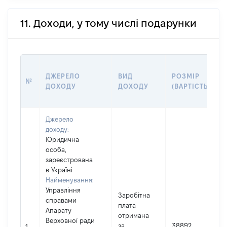
11. Доходи, у тому числі подарунки
ДЖЕРЕЛО
ВИД
РОЗМІР
№
ДОХОДУ
ДОХОДУ
(ВАРТІСТЬ)
Джерело
доходу:
Юридична
особа,
зареєстрована
в Україні
Найменування:
Управління
Заробітна
справами
плата
Апарату
І
отримана
Верховної ради
за
38892
1