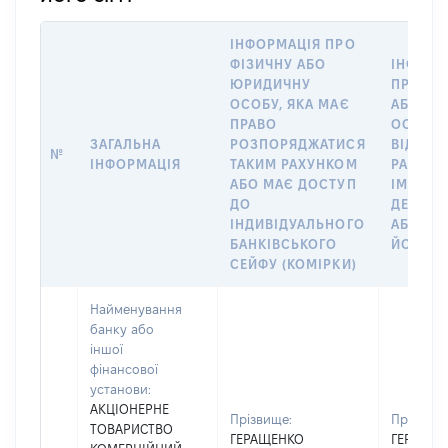
ІНФОРМАЦІЯ ПРО
ФІЗИЧНУ АБО
ІНФОРМ
ЮРИДИЧНУ
ПРО ФІ
ОСОБУ, ЯКА МАЄ
АБО Ю
ПРАВО
ОСОБУ,
ЗАГАЛЬНА
РОЗПОРЯДЖАТИСЯ
ВІДКРИ
№
ІНФОРМАЦІЯ
ТАКИМ РАХУНКОМ
РАХУНО
АБО МАЄ ДОСТУП
ІМ’Я СУ
ДО
ДЕКЛАР
ІНДИВІДУАЛЬНОГО
АБО ЧЛ
БАНКІВСЬКОГО
ЙОГО СІ
СЕЙФУ (КОМІРКИ)
Найменування
банку або
іншої
фінансової
установи:
АКЦІОНЕРНЕ
Прізвище:
Прізвище
ТОВАРИСТВО
ГЕРАЩЕНКО
ГЕРАЩЕ