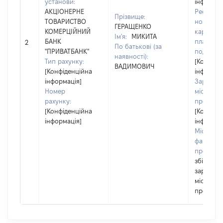
установи:
інформац
АКЦІОНЕРНЕ
Реєстра
Прізвище:
ТОВАРИСТВО
номер об
ГЕРАЩЕНКО
КОМЕРЦІЙНИЙ
картки
Ім'я:
МИКИТА
БАНК
платник
2
По батькові (за
"ПРИВАТБАНК"
податків:
наявності):
Тип рахунку:
[Конфіде
ВАДИМОВИЧ
[Конфіденційна
інформац
інформація]
Зареєст
Номер
місце
рахунку:
прожива
[Конфіденційна
[Конфіде
інформація]
інформац
Місце
фактичн
прожива
збігаєтьс
зареєст
місцем
прожива