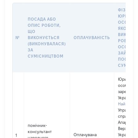
ФІЗИЧНА
ЮРИДИЧ
ПОСАДА АБО
ОСОБА, 
ОПИС РОБОТИ,
ЯКОЇ
ЩО
ВИКОНУ
№
ВИКОНУЄТЬСЯ
ОПЛАЧУВАНІСТЬ
РОБОТА (
(ВИКОНУВАЛАСЯ)
ОСОБА
ЗА
ЗАЙМАЛ
СУМІСНИЦТВОМ
ПОСАДУ 
СУМІСН
Юридичн
особа,
зареєстро
Україні
Найменув
Управлінн
справами
Апарату
помічник-
Верховної
консультант
Оплачувана
України
1
народного