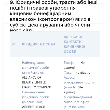
9. Юридичні особи, трасти або інші
подібні правові утворення,
кінцевим бенефіціарним
власником (контролером) яких є
суб’єкт декларування або члени
його сім'ї
АДРЕСА ТА
ІН
КОНТАКТИ
ПР
№
ЮРИДИЧНА ОСОБА
ЮРИДИЧНОЇ
ЯК
ОСОБИ
СТ
Найменування
Телефон:
[Не
юридичної особи
відомо]
(англійською):
Факс:
[Не відомо]
ALLIANCE OF
Адреса
BEAUTY LIMITED
електронної пошти
LIABILITY COMPANY
(e-mail):
[Не
Найменування
відомо]
Прі
юридичної особи
Місцезнаходження
ГЕ
(українською):
головного офісу
Ім'я
АЛЬЯНС КРАСИ
(англійською):
МИ