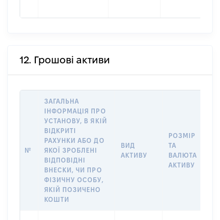
12. Грошові активи
ЗАГАЛЬНА
ІНФОРМАЦІЯ ПРО
УСТАНОВУ, В ЯКІЙ
ВІДКРИТІ
РОЗМІР
І
РАХУНКИ АБО ДО
ВИД
ТА
О
№
ЯКОЇ ЗРОБЛЕНІ
АКТИВУ
ВАЛЮТА
Н
ВІДПОВІДНІ
АКТИВУ
П
ВНЕСКИ, ЧИ ПРО
ФІЗИЧНУ ОСОБУ,
ЯКІЙ ПОЗИЧЕНО
КОШТИ