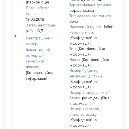
(паркомісце)
Територіальна громада:
Дата набуття
Борщагівська
права:
Тип населеного пункту:
19.03.2016
Село
420
Загальна площа
Населений пункт:
Чайки
Тип 
2
(м
):
16,3
Район у місті:
обʼє
2
[Конфіденційна
Реєстраційний
варт
інформація]
номер
набу
Тип:
[Конфіденційна
(кадастровий
інформація]
номер для
Назва:
[Конфіденційна
земельної
інформація]
ділянки):
Номер будинку/
[Конфіденційна
земельної ділянки:
інформація]
[Конфіденційна
інформація]
Номер корпусу/секції/
блоку:
[Конфіденційна
інформація]
Номер квартири/
кімнати/гаражу:
[Конфіденційна
інформація]