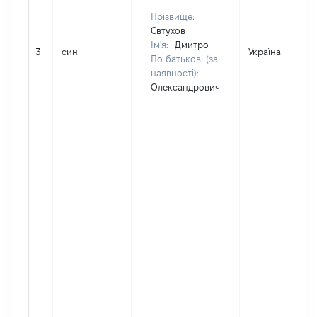
Прізвище:
Євтухов
Ім'я:
Дмитро
3
син
Україна
По батькові (за
наявності):
Олександрович