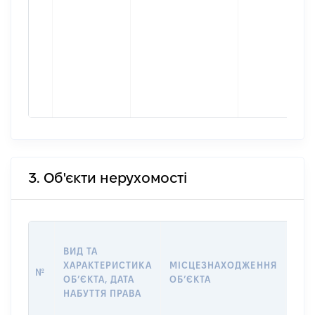
3. Об'єкти нерухомості
ВАР
ВИД ТА
ДАТ
ХАРАКТЕРИСТИКА
МІСЦЕЗНАХОДЖЕННЯ
ПРА
№
ОБʼЄКТА, ДАТА
ОБʼЄКТА
ОС
НАБУТТЯ ПРАВА
ГР
ОЦІ