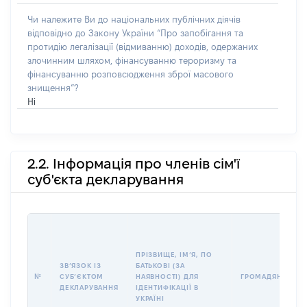
Чи належите Ви до національних публічних діячів
відповідно до Закону України “Про запобігання та
протидію легалізації (відмиванню) доходів, одержаних
злочинним шляхом, фінансуванню тероризму та
фінансуванню розповсюдження зброї масового
знищення”?
Ні
2.2. Інформація про членів сім'ї
суб'єкта декларування
ПРІЗВИЩЕ, ІМʼЯ, ПО
ЗВʼЯЗОК ІЗ
БАТЬКОВІ (ЗА
№
СУБʼЄКТОМ
НАЯВНОСТІ) ДЛЯ
ГРОМАДЯНСТВО
ДЕКЛАРУВАННЯ
ІДЕНТИФІКАЦІЇ В
УКРАЇНІ