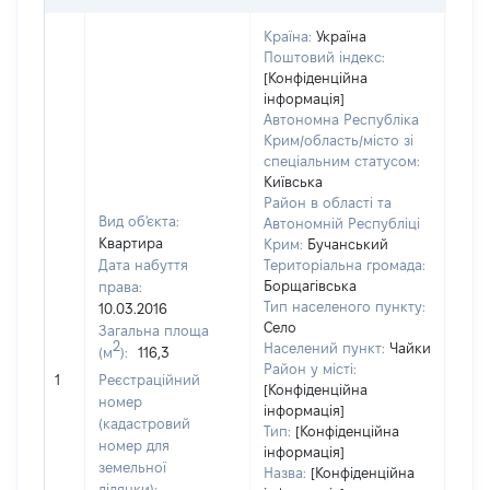
Країна:
Україна
Поштовий індекс:
[Конфіденційна
інформація]
Автономна Республіка
Крим/область/місто зі
спеціальним статусом:
Київська
Район в області та
Вид об'єкта:
Автономній Республіці
Квартира
Крим:
Бучанський
Дата набуття
Територіальна громада:
Борщагівська
права:
Тип населеного пункту:
10.03.2016
Село
Загальна площа
450
2
Населений пункт:
Чайки
(м
):
116,3
Тип 
Район у місті:
обʼє
1
Реєстраційний
[Конфіденційна
варт
номер
інформація]
набу
(кадастровий
Тип:
[Конфіденційна
номер для
інформація]
земельної
Назва:
[Конфіденційна
ділянки):