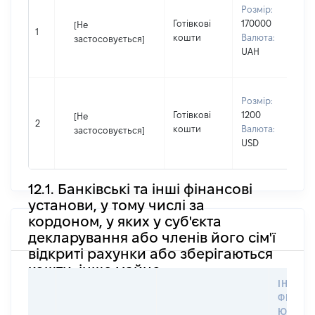
В
Розмір:
П
Готівкові
170000
[Не
І
1
кошти
Валюта:
застосовується]
П
UAH
н
В
Розмір:
П
Готівкові
1200
[Не
І
2
кошти
Валюта:
застосовується]
П
USD
н
12.1. Банківські та інші фінансові
установи, у тому числі за
кордоном, у яких у суб'єкта
декларування або членів його сім'ї
відкриті рахунки або зберігаються
кошти, інше майно
ІНФОР
ФІЗИЧН
ЮРИДИ