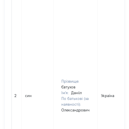
Прізвище:
Євтухов
Ім'я:
Данііл
2
син
Україна
По батькові (за
наявності):
Олександрович