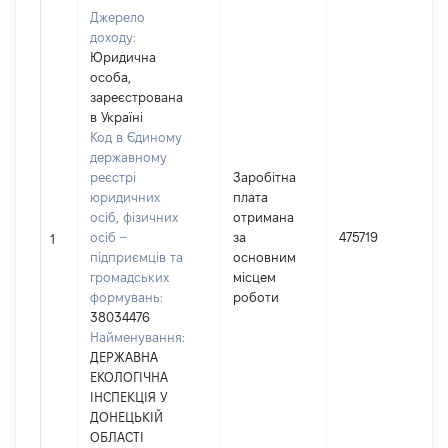
Джерело
доходу:
Юридична
особа,
зареєстрована
в Україні
Код в Єдиному
державному
реєстрі
Заробітна
юридичних
плата
осіб, фізичних
отримана
осіб –
за
475719
1
підприємців та
основним
громадських
місцем
формувань:
роботи
38034476
Найменування:
ДЕРЖАВНА
ЕКОЛОГІЧНА
ІНСПЕКЦІЯ У
ДОНЕЦЬКІЙ
ОБЛАСТІ