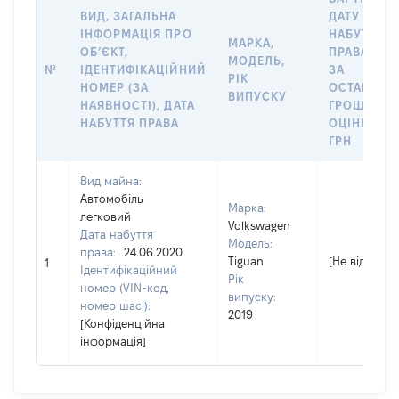
ВИД, ЗАГАЛЬНА
ДАТУ
ІНФОРМАЦІЯ ПРО
НАБУТТЯ
МАРКА,
ОБʼЄКТ,
ПРАВА АБО
МОДЕЛЬ,
№
ІДЕНТИФІКАЦІЙНИЙ
ЗА
РІК
НОМЕР (ЗА
ОСТАННЬ
ВИПУСКУ
НАЯВНОСТІ), ДАТА
ГРОШОВО
НАБУТТЯ ПРАВА
ОЦІНКОЮ,
ГРН
Вид майна:
Автомобіль
Марка:
легковий
Volkswagen
Дата набуття
Модель:
права:
24.06.2020
Tiguan
[Не відомо]
1
Ідентифікаційний
Рік
номер (VIN-код,
випуску:
номер шасі):
2019
[Конфіденційна
інформація]