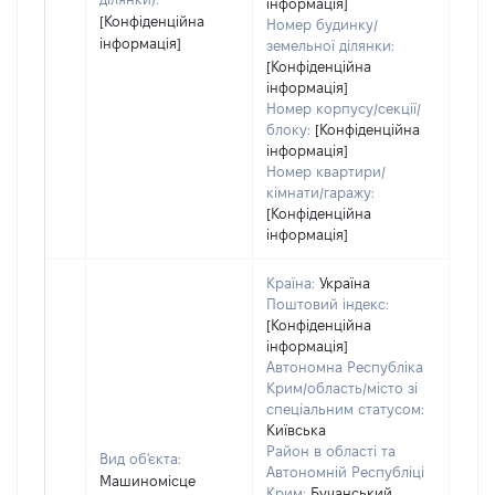
інформація]
[Конфіденційна
Номер будинку/
інформація]
земельної ділянки:
[Конфіденційна
інформація]
Номер корпусу/секції/
блоку:
[Конфіденційна
інформація]
Номер квартири/
кімнати/гаражу:
[Конфіденційна
інформація]
Країна:
Україна
Поштовий індекс:
[Конфіденційна
інформація]
Автономна Республіка
Крим/область/місто зі
спеціальним статусом:
Київська
Район в області та
Вид об'єкта:
Автономній Республіці
Машиномісце
Крим:
Бучанський