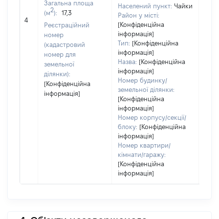
Загальна площа
Населений пункт:
Чайки
Тип 
2
(м
):
17,3
Район у місті:
обʼє
4
[Конфіденційна
Реєстраційний
варт
інформація]
номер
набу
Тип:
[Конфіденційна
(кадастровий
інформація]
номер для
Назва:
[Конфіденційна
земельної
інформація]
ділянки):
Номер будинку/
[Конфіденційна
земельної ділянки:
інформація]
[Конфіденційна
інформація]
Номер корпусу/секції/
блоку:
[Конфіденційна
інформація]
Номер квартири/
кімнати/гаражу:
[Конфіденційна
інформація]