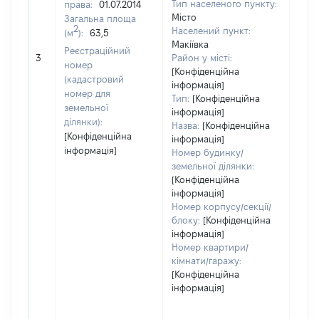
Тип населеного пункту:
права:
01.07.2014
Місто
Загальна площа
2
Населений пункт:
(м
):
63,5
Макіївка
[Не
Реєстраційний
3
Район у місті:
заст
номер
[Конфіденційна
(кадастровий
інформація]
номер для
Тип:
[Конфіденційна
земельної
інформація]
ділянки):
Назва:
[Конфіденційна
[Конфіденційна
інформація]
інформація]
Номер будинку/
земельної ділянки:
[Конфіденційна
інформація]
Номер корпусу/секції/
блоку:
[Конфіденційна
інформація]
Номер квартири/
кімнати/гаражу:
[Конфіденційна
інформація]