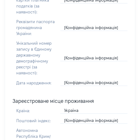
картки платника
податків (за
наявності):
Реквізити паспорта
[Конфіденційна інформація]
громадянина
України:
Унікальний номер
запису в Єдиному
державному
[Конфіденційна інформація]
демографічному
реєстрі (за
наявності):
[Конфіденційна інформація]
Дата народження:
Зареєстроване місце проживання
Україна
Країна:
[Конфіденційна інформація]
Поштовий індекс:
Автономна
Республіка Крим/