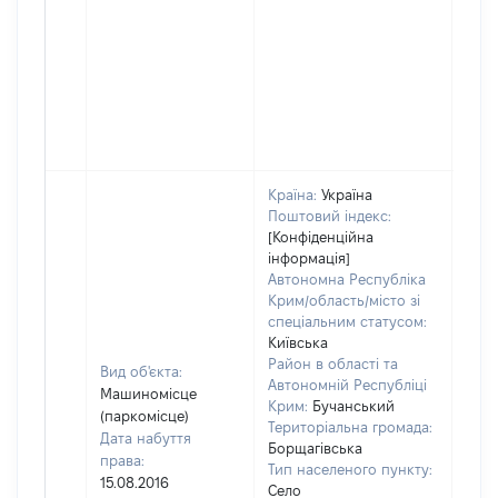
Країна:
Україна
Поштовий індекс:
[Конфіденційна
інформація]
Автономна Республіка
Крим/область/місто зі
спеціальним статусом:
Київська
Район в області та
Вид об'єкта:
Автономній Республіці
Машиномісце
Крим:
Бучанський
(паркомісце)
Територіальна громада:
Дата набуття
Борщагівська
права:
Тип населеного пункту:
15.08.2016
Село
380