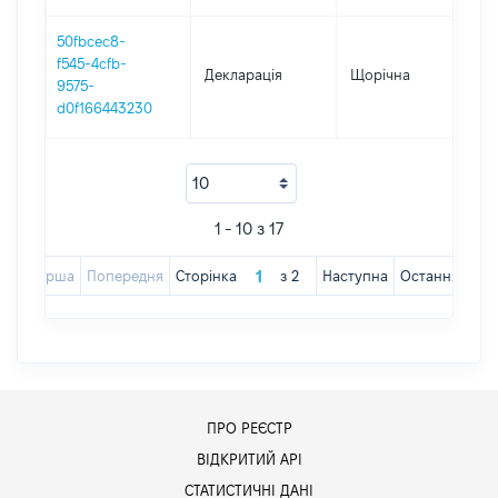
50fbcec8-
f545-4cfb-
Декларація
Щорічна
2
9575-
d0f166443230
1 - 10 з 17
Перша
Попередня
Сторінка
з
2
Наступна
Остання
ПРО РЕЄСТР
ВІДКРИТИЙ АРІ
СТАТИСТИЧНІ ДАНІ