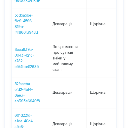
9a3e337c039b
5cd5a5be-
f1c9-4596-
Декларація
Щорічна
2
819b-
f4f860f3948d
Повідомлення
8eea639a-
про суттєві
0943-421c-
зміни y
-
2
a782-
майновому
e574bb4f2635
стані
52faacba-
efd2-4bf4-
Декларація
Щорічна
2
8ae3-
ab393e6940f8
681d22fd-
a1de-40d4-
Декларація
Щорічна
2
a5c6-