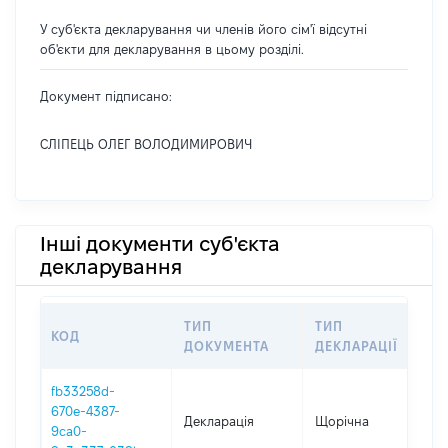
У суб'єкта декларування чи членів його сім'ї відсутні
об'єкти для декларування в цьому розділі.
Документ підписано:
СЛІПЕЦЬ ОЛЕГ ВОЛОДИМИРОВИЧ
Інші документи суб'єкта
декларування
ТИП
ТИП
КОД
П
ДОКУМЕНТА
ДЕКЛАРАЦІЇ
fb33258d-
670e-4387-
Декларація
Щорічна
2
9ca0-