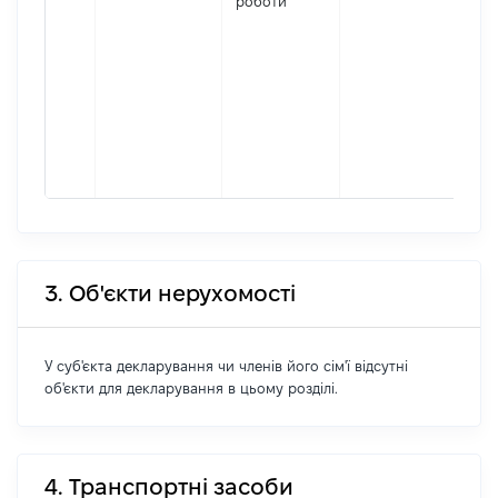
роботи
реє
юр
осі
осі
під
гро
фор
217
3. Об'єкти нерухомості
У суб'єкта декларування чи членів його сім'ї відсутні
об'єкти для декларування в цьому розділі.
4. Транспортні засоби