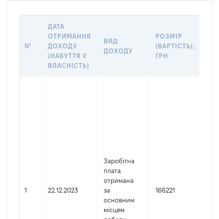
ДАТА
ІН
ОТРИМАННЯ
РОЗМІР
ВИД
ПР
№
ДОХОДУ
(ВАРТІСТЬ),
ДОХОДУ
(Д
(НАБУТТЯ У
ГРН
ДО
ВЛАСНІСТЬ)
Дже
Юр
осо
зар
в У
Най
СВА
РА
Заробітна
ДЕ
плата
АДМ
отримана
ЛУГ
1
22.12.2023
за
166221
ОБ
основним
Код
місцем
де