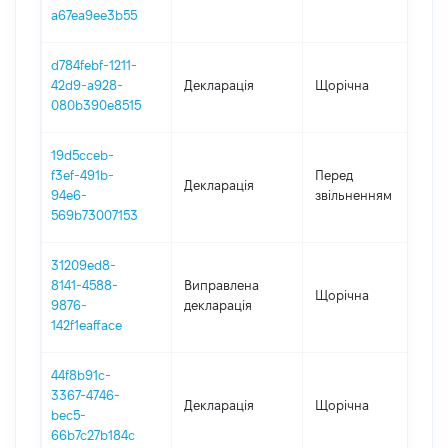
a67ea9ee3b55
d784febf-1211-
42d9-a928-
Декларація
Щорічна
2
080b390e8515
19d5cceb-
01
f3ef-491b-
Перед
Декларація
-
94e6-
звільненням
02
569b73007153
31209ed8-
8141-4588-
Виправлена
Щорічна
2
9876-
декларація
142f1eafface
44f8b91c-
3367-4746-
Декларація
Щорічна
2
bec5-
66b7c27b184c