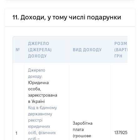
11. Доходи, у тому числі подарунки
ДЖЕРЕЛО
РОЗМІР
№
(ДЖЕРЕЛА)
ВИД ДОХОДУ
(ВАРТІСТЬ),
ДОХОДУ
ГРН
Джерело
доходу:
Юридична
особа,
зареєстрована
в Україні
Код в Єдиному
державному
реєстрі
Заробітна
юридичних
плата
осіб, фізичних
1379253
1
(грошове
осіб –