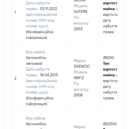
SKODA
Дата набуття
вартості
Модель:
права:
03.11.2012
майна:
це
SUPERB
1
Ідентифікаційний
вартість на
Рік
номер (VIN-код,
дату
випуску:
номер шасі):
набуття
2003
[Конфіденційна
права
інформація]
Вид майна:
Автомобіль
45000
Марка:
легковий
Тип
DAEWOO
Дата набуття
вартості
Модель:
права:
16.04.2013
майна:
це
MATIZ
2
Ідентифікаційний
вартість на
Рік
номер (VIN-код,
дату
випуску:
номер шасі):
набуття
2008
[Конфіденційна
права
інформація]
Вид майна:
Автомобіль
862300
Марка: