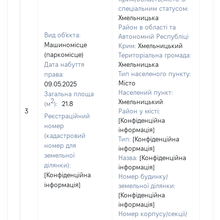
спеціальним статусом:
Хмельницька
Район в області та
Вид об'єкта:
Автономній Республіці
Машиномісце
Крим:
Хмельницький
(паркомісце)
Територіальна громада:
Дата набуття
Хмельницька
Тип населеного пункту:
права:
Місто
09.05.2025
Населений пункт:
Загальна площа
2
Хмельницький
(м
):
21.8
[Не 
3
Район у місті:
Реєстраційний
[Конфіденційна
номер
інформація]
(кадастровий
Тип:
[Конфіденційна
номер для
інформація]
земельної
Назва:
[Конфіденційна
ділянки):
інформація]
[Конфіденційна
Номер будинку/
інформація]
земельної ділянки:
[Конфіденційна
інформація]
Номер корпусу/секції/