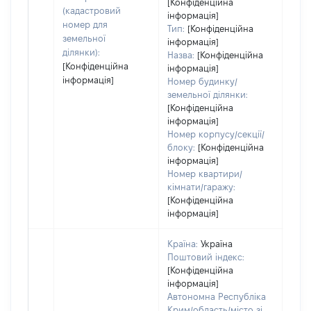
дату
[Конфіденційна
(кадастровий
інформація]
набу
номер для
Тип:
[Конфіденційна
пра
земельної
інформація]
ділянки):
Назва:
[Конфіденційна
[Конфіденційна
інформація]
інформація]
Номер будинку/
земельної ділянки:
[Конфіденційна
інформація]
Номер корпусу/секції/
блоку:
[Конфіденційна
інформація]
Номер квартири/
кімнати/гаражу:
[Конфіденційна
інформація]
Країна:
Україна
Поштовий індекс:
[Конфіденційна
інформація]
Автономна Республіка
Крим/область/місто зі