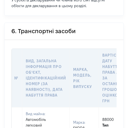
У суб'єкта декларування чи членів його сім'ї відсутні
об'єкти для декларування в цьому розділі.
6. Транспортні засоби
ВАРТІСТЬ Н
ВИД, ЗАГАЛЬНА
ДАТУ
ІНФОРМАЦІЯ ПРО
НАБУТТЯ
МАРКА,
ОБʼЄКТ,
ПРАВА АБО
МОДЕЛЬ,
№
ІДЕНТИФІКАЦІЙНИЙ
ЗА
РІК
НОМЕР (ЗА
ОСТАННЬО
ВИПУСКУ
НАЯВНОСТІ), ДАТА
ГРОШОВОЮ
НАБУТТЯ ПРАВА
ОЦІНКОЮ,
ГРН
Вид майна:
Автомобіль
88000
Марка:
легковий
Тип