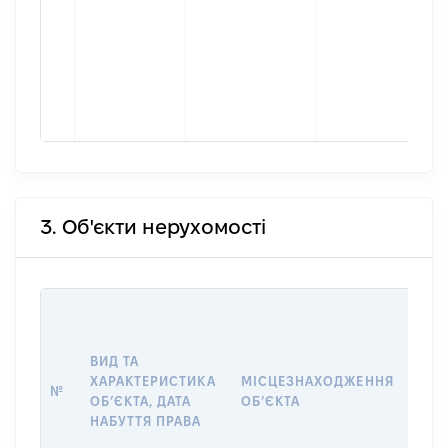
3. Об'єкти нерухомості
ВАР
ДАТ
НАБ
ВИД ТА
ПРА
ХАРАКТЕРИСТИКА
МІСЦЕЗНАХОДЖЕННЯ
№
ЗА
ОБʼЄКТА, ДАТА
ОБʼЄКТА
ОС
НАБУТТЯ ПРАВА
ГР