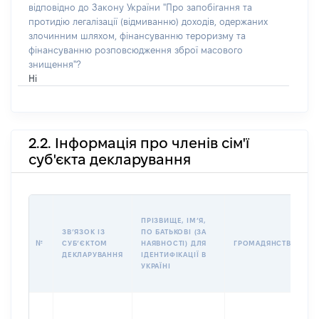
відповідно до Закону України "Про запобігання та
протидію легалізації (відмиванню) доходів, одержаних
злочинним шляхом, фінансуванню тероризму та
фінансуванню розповсюдження зброї масового
знищення"?
Ні
2.2. Інформація про членів сім'ї
суб'єкта декларування
ПРІЗВИЩЕ, ІМʼЯ,
ЗВʼЯЗОК ІЗ
ПО БАТЬКОВІ (ЗА
№
СУБʼЄКТОМ
НАЯВНОСТІ) ДЛЯ
ГРОМАДЯНСТВО
ДЕКЛАРУВАННЯ
ІДЕНТИФІКАЦІЇ В
УКРАЇНІ