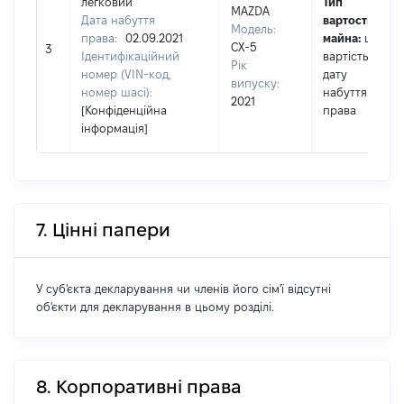
легковий
Тип
MAZDA
Дата набуття
вартості
Модель:
права:
02.09.2021
майна:
це
CX-5
3
Ідентифікаційний
вартість на
Рік
номер (VIN-код,
дату
випуску:
номер шасі):
набуття
2021
[Конфіденційна
права
інформація]
7. Цінні папери
У суб'єкта декларування чи членів його сім'ї відсутні
об'єкти для декларування в цьому розділі.
8. Корпоративні права