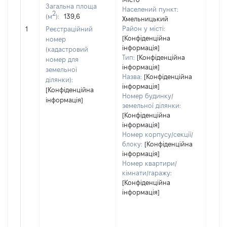
Загальна площа
Населений пункт:
2
(м
):
139,6
Хмельницький
[Не 
Район у місті:
1
Реєстраційний
[Конфіденційна
номер
інформація]
(кадастровий
Тип:
[Конфіденційна
номер для
інформація]
земельної
Назва:
[Конфіденційна
ділянки):
інформація]
[Конфіденційна
Номер будинку/
інформація]
земельної ділянки:
[Конфіденційна
інформація]
Номер корпусу/секції/
блоку:
[Конфіденційна
інформація]
Номер квартири/
кімнати/гаражу:
[Конфіденційна
інформація]