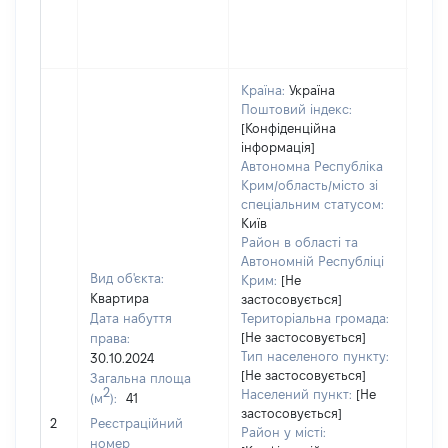
Країна:
Україна
Поштовий індекс:
[Конфіденційна
інформація]
Автономна Республіка
Крим/область/місто зі
спеціальним статусом:
Київ
Район в області та
Автономній Республіці
Вид об'єкта:
Крим:
[Не
Квартира
застосовується]
Дата набуття
Територіальна громада:
[Не застосовується]
права:
240
Тип населеного пункту:
30.10.2024
Тип
[Не застосовується]
Загальна площа
варт
2
Населений пункт:
[Не
(м
):
41
обʼє
застосовується]
2
Реєстраційний
варт
Район у місті:
номер