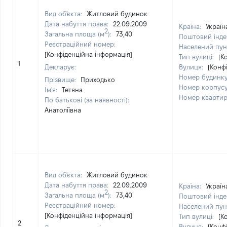
Вид об'єкта:
Житловий будинок
Дата набуття права:
22.09.2009
Країна:
Україн
2
Загальна площа (м
):
73,40
Поштовий інде
Реєстраційний номер:
Населений пун
[Конфіденційна інформація]
Тип вулиці:
[К
1
Декларує:
Вулиця:
[Конф
Номер будинк
Прізвище:
Приходько
Номер корпус
Ім'я:
Тетяна
Номер кварти
По батькові (за наявності):
Анатоліївна
Вид об'єкта:
Житловий будинок
Дата набуття права:
22.09.2009
Країна:
Україн
2
Загальна площа (м
):
73,40
Поштовий інде
Реєстраційний номер:
Населений пун
[Конфіденційна інформація]
Тип вулиці:
[К
2
Вулиця:
[Конф