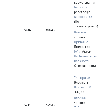
користування
Інший тип:
реєстрація
Відсоток, %:
[Не
застосовується]
57946
57946
Власник:
чоловік
Прізвище:
Приходько
Ім'я:
Артем
По батькові (за
наявності):
Олександрович
Тип права:
Власність
Відсоток, %:
100,00
Власник:
чоловік
57946
57946