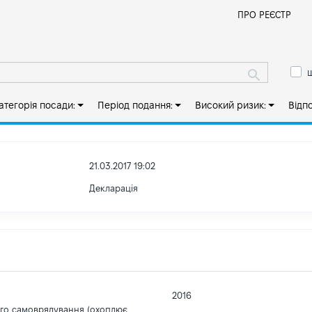
Й
ПРО РЕЄСТР
ш
атегорія посади:
Період подання:
Високий ризик:
Відп
21.03.2017 19:02
Декларація
2016
ого самоврядування (охоплює