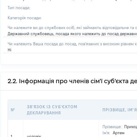
Тип посади:
Категорія посади:
Чи належите ви до службових осіб, які займають відповідальне та 
Державний службовець, посада якого належить до посад державної с
Чи належить Ваша посада до посад, пов'язаних з високим рівнем к
Ні
2.2. Інформація про членів сім'ї суб'єкта 
ЗВ'ЯЗОК ІЗ СУБ'ЄКТОМ
№
ПРІЗВИЩЕ, ІМ'Я
ДЕКЛАРУВАННЯ
Прізвище:
Прихо
Ім'я:
Артем
1
чоловік