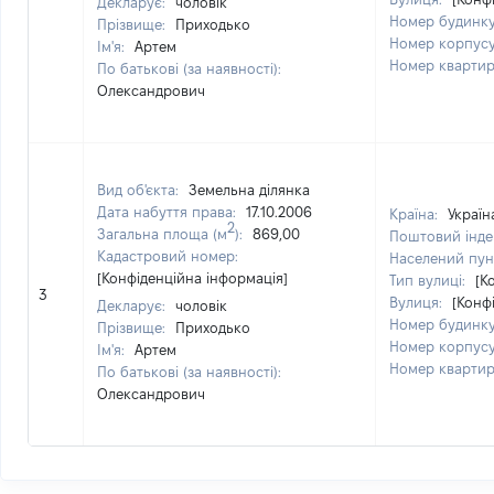
Декларує:
чоловік
Номер будинк
Прізвище:
Приходько
Номер корпус
Ім'я:
Артем
Номер кварти
По батькові (за наявності):
Олександрович
Вид об'єкта:
Земельна ділянка
Дата набуття права:
17.10.2006
Країна:
Україн
2
Загальна площа (м
):
869,00
Поштовий інде
Кадастровий номер:
Населений пун
[Конфіденційна інформація]
Тип вулиці:
[К
3
Вулиця:
[Конф
Декларує:
чоловік
Номер будинк
Прізвище:
Приходько
Номер корпус
Ім'я:
Артем
Номер кварти
По батькові (за наявності):
Олександрович