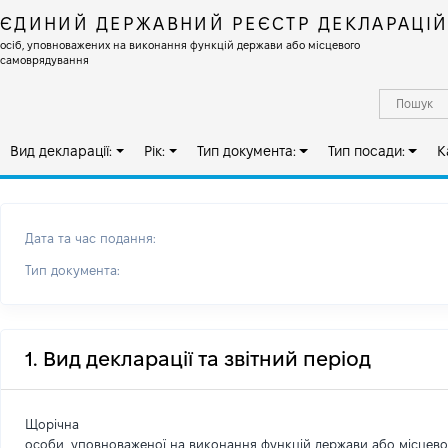
ЄДИНИЙ ДЕРЖАВНИЙ РЕЄСТР ДЕКЛАРАЦІ
осіб, уповноважених на виконання функцій держави або місцевого
самоврядування
Вид декларації:
Рік:
Тип документа:
Тип посади:
К
Дата та час подання:
Тип документа:
1. Вид декларації та звітний період
Щорічна
особи, уповноваженої на виконання функцій держави або місцев