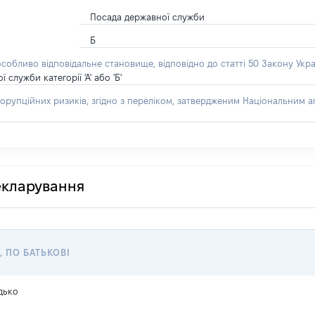
Посада державної служби
Б
особливо відповідальне становище, відповідно до статті 50 Закону Укра
лужби категорії 'А' або 'Б'
орупційних ризиків, згідно з переліком, затвердженим Національним аг
декларування
, ПО БАТЬКОВІ
дько