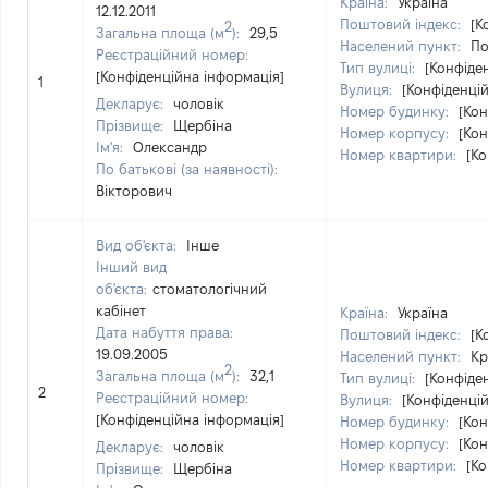
Країна:
Україна
12.12.2011
Поштовий індекс:
[К
2
Загальна площа (м
):
29,5
Населений пункт:
По
Реєстраційний номер:
Тип вулиці:
[Конфіде
[Конфіденційна інформація]
1
Вулиця:
[Конфіденці
Декларує:
чоловік
Номер будинку:
[Кон
Прізвище:
Щербіна
Номер корпусу:
[Кон
Ім'я:
Олександр
Номер квартири:
[Ко
По батькові (за наявності):
Вікторович
Вид об'єкта:
Інше
Інший вид
об'єкта:
стоматологічний
кабінет
Країна:
Україна
Дата набуття права:
Поштовий індекс:
[К
19.09.2005
Населений пункт:
Кр
2
Загальна площа (м
):
32,1
Тип вулиці:
[Конфіде
2
Реєстраційний номер:
Вулиця:
[Конфіденці
[Конфіденційна інформація]
Номер будинку:
[Кон
Номер корпусу:
[Кон
Декларує:
чоловік
Номер квартири:
[Ко
Прізвище:
Щербіна