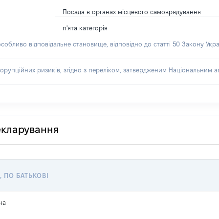
Посада в органах місцевого самоврядування
п'ята категорія
особливо відповідальне становище, відповідно до статті 50 Закону Укра
орупційних ризиків, згідно з переліком, затвердженим Національним аг
декларування
, ПО БАТЬКОВІ
на