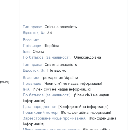
Тип права:
Спільна власність
Відсоток, %:
33
Власник:
Прізвище:
Щербіна
Ім'я:
Олена
По батькові (за наявності):
Олександрівна
Тип права:
Спільна власність
Відсоток, %:
[Не відомо]
Власник:
Громадянин України
ідомо]
Прізвище:
[Член сім'ї не надав інформацію]
Ім'я:
[Член сім'ї не надав інформацію]
По батькові (за наявності):
[Член сім'ї не надав
інформацію]
Дата народження:
[Конфіденційна інформація]
Податковий номер:
[Конфіденційна інформація]
Зареєстроване місце проживання:
[Конфіденційна
інформація]
Місце фактичного проживання:
[Конфіденційна