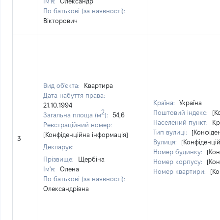
Ім'я:
Олександр
По батькові (за наявності):
Вікторович
Вид об'єкта:
Квартира
Дата набуття права:
Країна:
Україна
21.10.1994
2
Поштовий індекс:
[К
Загальна площа (м
):
54,6
Населений пункт:
Кр
Реєстраційний номер:
Тип вулиці:
[Конфіде
[Конфіденційна інформація]
3
Вулиця:
[Конфіденці
Декларує:
Номер будинку:
[Кон
Прізвище:
Щербіна
Номер корпусу:
[Кон
Ім'я:
Олена
Номер квартири:
[Ко
По батькові (за наявності):
Олександрівна