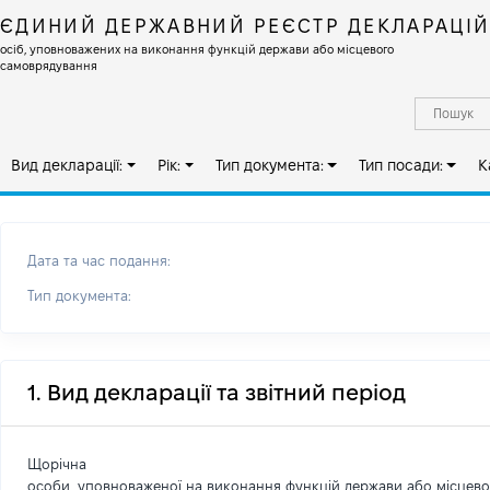
ЄДИНИЙ ДЕРЖАВНИЙ РЕЄСТР ДЕКЛАРАЦІ
осіб, уповноважених на виконання функцій держави або місцевого
самоврядування
Вид декларації:
Рік:
Тип документа:
Тип посади:
К
Дата та час подання:
Тип документа:
1. Вид декларації та звітний період
Щорічна
особи, уповноваженої на виконання функцій держави або місцев