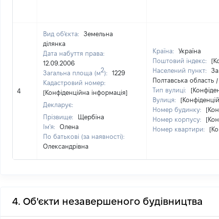
Вид об'єкта:
Земельна
ділянка
Країна:
Україна
Дата набуття права:
Поштовий індекс:
[К
12.09.2006
2
Населений пункт:
За
Загальна площа (м
):
1229
Полтавська область /
Кадастровий номер:
Тип вулиці:
[Конфіде
4
[Конфіденційна інформація]
Вулиця:
[Конфіденці
Декларує:
Номер будинку:
[Кон
Прізвище:
Щербіна
Номер корпусу:
[Кон
Ім'я:
Олена
Номер квартири:
[Ко
По батькові (за наявності):
Олександрівна
4. Об'єкти незавершеного будівництва