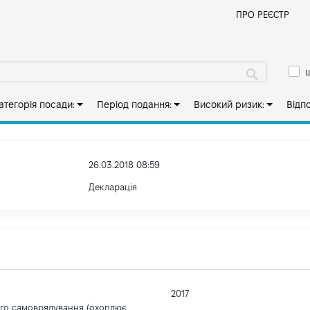
Й
ПРО РЕЄСТР
ш
атегорія посади:
Період подання:
Високий ризик:
Відп
26.03.2018 08:59
Декларація
2017
ого самоврядування (охоплює