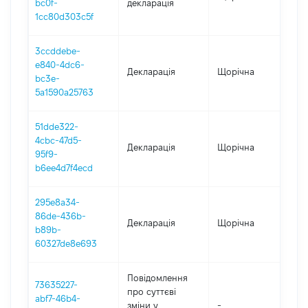
bc0f-
декларація
1cc80d303c5f
3ccddebe-
e840-4dc6-
Декларація
Щорічна
202
bc3e-
5a1590a25763
51dde322-
4cbc-47d5-
Декларація
Щорічна
202
95f9-
b6ee4d7f4ecd
295e8a34-
86de-436b-
Декларація
Щорічна
202
b89b-
60327de8e693
Повідомлення
73635227-
про суттєві
abf7-46b4-
зміни y
-
202