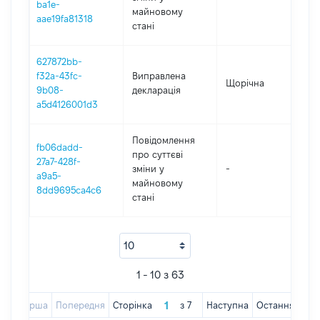
ba1e-
майновому
aae19fa81318
стані
627872bb-
f32a-43fc-
Виправлена
Щорічна
202
9b08-
декларація
a5d4126001d3
Повідомлення
fb06dadd-
про суттєві
27a7-428f-
зміни y
-
202
a9a5-
майновому
8dd9695ca4c6
стані
1 - 10 з 63
Перша
Попередня
Сторінка
з
7
Наступна
Остання