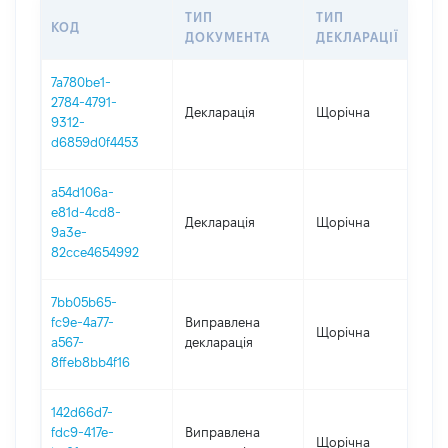
ТИП
ТИП
КОД
ПЕ
ДОКУМЕНТА
ДЕКЛАРАЦІЇ
7a780be1-
2784-4791-
Декларація
Щорічна
202
9312-
d6859d0f4453
a54d106a-
e81d-4cd8-
Декларація
Щорічна
202
9a3e-
82cce4654992
7bb05b65-
fc9e-4a77-
Виправлена
Щорічна
202
a567-
декларація
8ffeb8bb4f16
142d66d7-
fdc9-417e-
Виправлена
Щорічна
202