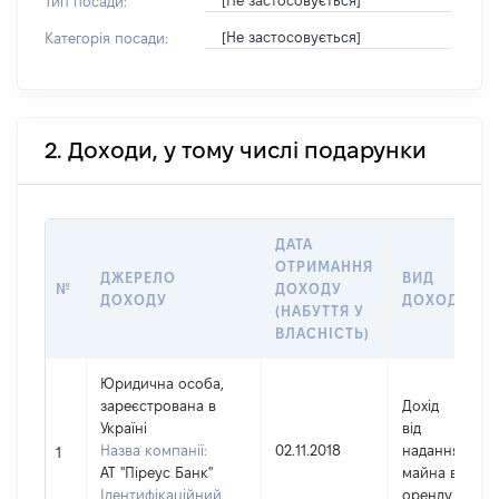
[Не застосовується]
Тип посади:
[Не застосовується]
Категорія посади:
2. Доходи, у тому числі подарунки
ДАТА
ОТРИМАННЯ
ДЖЕРЕЛО
ВИД
№
ДОХОДУ
ДОХОДУ
ДОХОДУ
(НАБУТТЯ У
ВЛАСНІСТЬ)
Юридична особа,
зареєстрована в
Дохід
Україні
від
Назва компанії:
02.11.2018
надання
1
АТ "Піреус Банк"
майна в
Ідентифікаційний
оренду