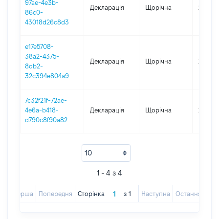
97ae-4e3b-
Декларація
Щорічна
2024
86c0-
43018d26c8d3
e17e5708-
38a2-4375-
Декларація
Щорічна
2023
8db2-
32c394e804a9
7c32f21f-72ae-
4e6a-b418-
Декларація
Щорічна
2022
d790c8f90a82
1 - 4 з 4
Перша
Попередня
Сторінка
з
1
Наступна
Остання