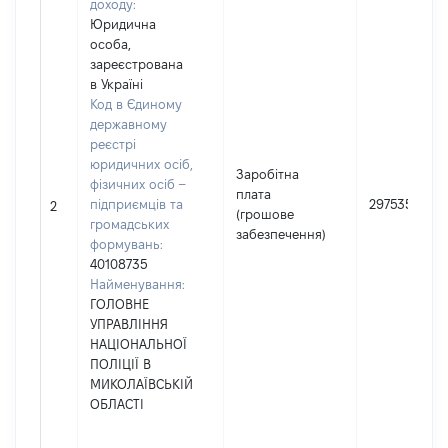
доходу:
Юридична
особа,
зареєстрована
в Україні
Код в Єдиному
державному
реєстрі
юридичних осіб,
Заробітна
фізичних осіб –
плата
підприємців та
297535
2
(грошове
громадських
забезпечення)
формувань:
40108735
Найменування:
ГОЛОВНЕ
УПРАВЛІННЯ
НАЦІОНАЛЬНОЇ
ПОЛІЦІЇ В
МИКОЛАЇВСЬКІЙ
ОБЛАСТІ