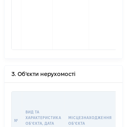
3. Об'єкти нерухомості
ВАР
ДАТ
НАБ
ВИД ТА
ПРА
ХАРАКТЕРИСТИКА
МІСЦЕЗНАХОДЖЕННЯ
№
ЗА
ОБʼЄКТА, ДАТА
ОБʼЄКТА
ОС