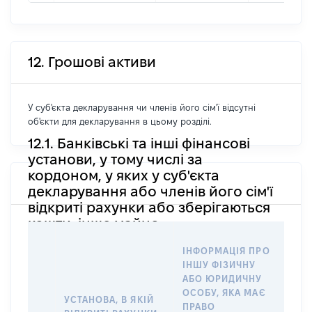
12. Грошові активи
У суб'єкта декларування чи членів його сім'ї відсутні
об'єкти для декларування в цьому розділі.
12.1. Банківські та інші фінансові
установи, у тому числі за
кордоном, у яких у суб'єкта
декларування або членів його сім'ї
відкриті рахунки або зберігаються
кошти, інше майно
ІН
ІНФОРМАЦІЯ ПРО
ІН
ІНШУ ФІЗИЧНУ
АБ
АБО ЮРИДИЧНУ
ОС
ОСОБУ, ЯКА МАЄ
ВІ
УСТАНОВА, В ЯКІЙ
ПРАВО
РАХ