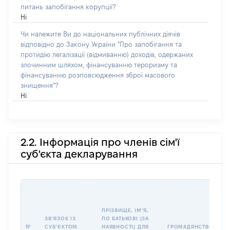
питань запобігання корупції?
Ні
Чи належите Ви до національних публічних діячів
відповідно до Закону України "Про запобігання та
протидію легалізації (відмиванню) доходів, одержаних
злочинним шляхом, фінансуванню тероризму та
фінансуванню розповсюдження зброї масового
знищення"?
Ні
2.2. Інформація про членів сім'ї
суб'єкта декларування
П
І
Б
ПРІЗВИЩЕ, ІМʼЯ,
І
ЗВʼЯЗОК ІЗ
ПО БАТЬКОВІ (ЗА
№
СУБʼЄКТОМ
НАЯВНОСТІ) ДЛЯ
ГРОМАДЯНСТВО