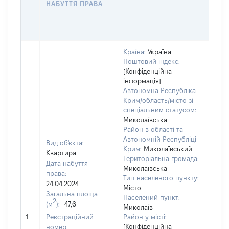
НАБУТТЯ ПРАВА
ГР
ОЦІ
ГРН
Країна:
Україна
Поштовий індекс:
[Конфіденційна
інформація]
Автономна Республіка
Крим/область/місто зі
спеціальним статусом:
Миколаївська
Район в області та
Автономній Республіці
Вид об'єкта:
Крим:
Миколаївський
Квартира
Територіальна громада:
Дата набуття
Миколаївська
права:
Тип населеного пункту:
300
24.04.2024
Місто
Тип
Загальна площа
Населений пункт:
варт
2
(м
):
47,6
Миколаїв
обʼє
1
Реєстраційний
Район у місті:
варт
[Конфіденційна
номер