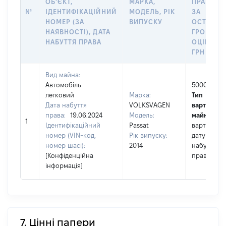
ОБʼЄКТ,
МАРКА,
ПРАВА А
№
ІДЕНТИФІКАЦІЙНИЙ
МОДЕЛЬ, РІК
ЗА
НОМЕР (ЗА
ВИПУСКУ
ОСТАНН
НАЯВНОСТІ), ДАТА
ГРОШОВ
НАБУТТЯ ПРАВА
ОЦІНКОЮ
ГРН
Вид майна:
Автомобіль
500000
легковий
Марка:
Тип
Дата набуття
VOLKSVAGEN
вартості
права:
19.06.2024
Модель:
майна:
це
1
Ідентифікаційний
Passat
вартість н
номер (VIN-код,
Рік випуску:
дату
номер шасі):
2014
набуття
[Конфіденційна
права
інформація]
7. Цінні папери