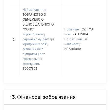
Найменування:
ТОВАРИСТВО З
ОБМЕЖЕНОЮ
ВІДПОВІДАЛЬНІСТЮ
"МОНО"
Прізвище:
СУЛІМА
Код в Єдиному
Ім'я:
КАТЕРИНА
[Не
державному реєстрі
По батькові (за
2
зас
юридичних осіб,
наявності):
фізичних осіб –
ВІТАЛІЇВНА
підприємців та
громадських
формувань:
30057323
13. Фінансові зобов'язання