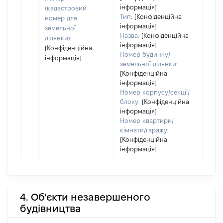
дату
інформація]
(кадастровий
набу
Тип:
[Конфіденційна
номер для
пра
інформація]
земельної
Назва:
[Конфіденційна
ділянки):
інформація]
[Конфіденційна
Номер будинку/
інформація]
земельної ділянки:
[Конфіденційна
інформація]
Номер корпусу/секції/
блоку:
[Конфіденційна
інформація]
Номер квартири/
кімнати/гаражу:
[Конфіденційна
інформація]
4. Об'єкти незавершеного
будівництва