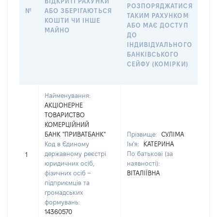
ВІДКРИТІ РАХУНКИ
РОЗПОРЯДЖАТИСЯ
СУ
№
АБО ЗБЕРІГАЮТЬСЯ
ТАКИМ РАХУНКОМ
ДЕ
КОШТИ ЧИ ІНШЕ
АБО МАЄ ДОСТУП
АБ
МАЙНО
ДО
СІМ
ІНДИВІДУАЛЬНОГО
ДО
БАНКІВСЬКОГО
ІН
СЕЙФУ (КОМІРКИ)
БА
СЕ
Найменування:
АКЦІОНЕРНЕ
ТОВАРИСТВО
КОМЕРЦІЙНИЙ
БАНК "ПРИВАТБАНК"
Прізвище:
СУЛІМА
Код в Єдиному
Ім'я:
КАТЕРИНА
[Не
державному реєстрі
По батькові (за
1
зас
юридичних осіб,
наявності):
фізичних осіб –
ВІТАЛІЇВНА
підприємців та
громадських
формувань:
14360570