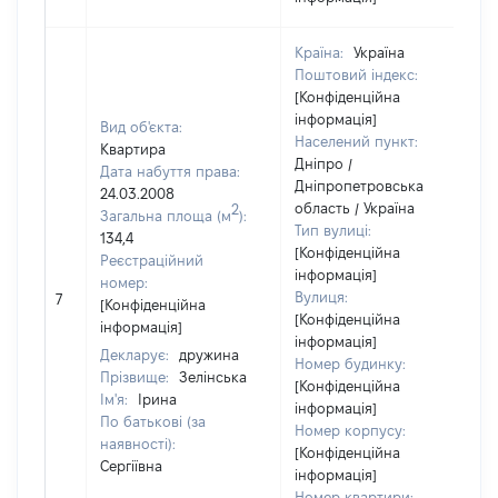
Країна:
Україна
Поштовий індекс:
[Конфіденційна
інформація]
Вид об'єкта:
Населений пункт:
Квартира
Дніпро /
Дата набуття права:
Дніпропетровська
24.03.2008
область / Україна
2
Загальна площа (м
):
Тип вулиці:
134,4
[Конфіденційна
Реєстраційний
інформація]
номер:
Вулиця:
7
[Конфіденційна
[Конфіденційна
інформація]
інформація]
Декларує:
дружина
Номер будинку:
Прізвище:
Зелінська
[Конфіденційна
Ім'я:
Ірина
інформація]
По батькові (за
Номер корпусу:
наявності):
[Конфіденційна
Сергіївна
інформація]
Номер квартири: