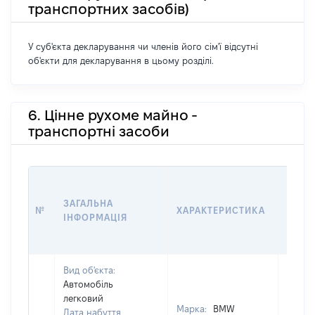
транспортних засобів)
У суб'єкта декларування чи членів його сім'ї відсутні
об'єкти для декларування в цьому розділі.
6. Цінне рухоме майно -
транспортні засоби
ВАРТ
ДАТУ
ЗАГАЛЬНА
№
ХАРАКТЕРИСТИКА
У ВЛ
ІНФОРМАЦІЯ
ВОЛО
КОРИ
Вид об'єкта:
Автомобіль
легковий
Марка:
BMW
Дата набуття