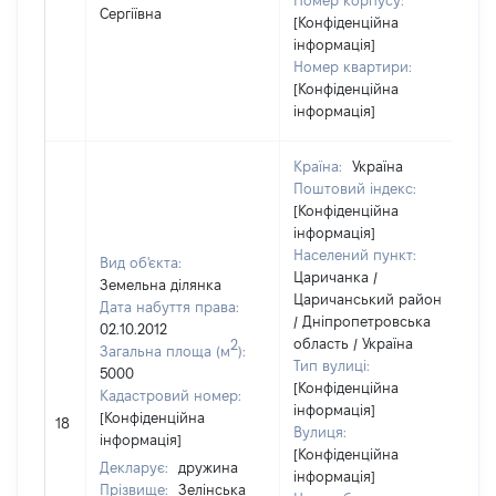
Номер корпусу:
Сергіївна
[Конфіденційна
інформація]
Номер квартири:
[Конфіденційна
інформація]
Країна:
Україна
Поштовий індекс:
[Конфіденційна
інформація]
Населений пункт:
Вид об'єкта:
Царичанка /
Земельна ділянка
Царичанський район
Дата набуття права:
/ Дніпропетровська
02.10.2012
область / Україна
2
Загальна площа (м
):
Тип вулиці:
5000
[Конфіденційна
Кадастровий номер:
інформація]
[Конфіденційна
18
Вулиця:
інформація]
[Конфіденційна
Декларує:
дружина
інформація]
Прізвище:
Зелінська