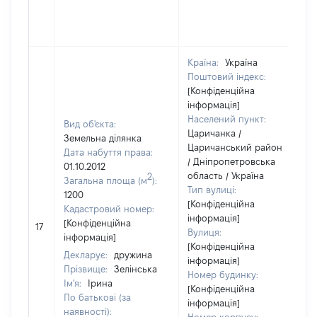
Країна:
Україна
Поштовий індекс:
[Конфіденційна
інформація]
Населений пункт:
Вид об'єкта:
Царичанка /
Земельна ділянка
Царичанський район
Дата набуття права:
/ Дніпропетровська
01.10.2012
область / Україна
2
Загальна площа (м
):
Тип вулиці:
1200
[Конфіденційна
Кадастровий номер:
інформація]
[Конфіденційна
17
Вулиця:
інформація]
[Конфіденційна
Декларує:
дружина
інформація]
Прізвище:
Зелінська
Номер будинку:
Ім'я:
Ірина
[Конфіденційна
По батькові (за
інформація]
наявності):