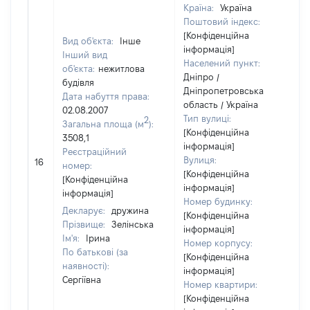
Країна:
Україна
Поштовий індекс:
[Конфіденційна
Вид об'єкта:
Інше
інформація]
Інший вид
Населений пункт:
об'єкта:
нежитлова
Дніпро /
будівля
Дніпропетровська
Дата набуття права:
область / Україна
02.08.2007
Тип вулиці:
2
Загальна площа (м
):
[Конфіденційна
3508,1
інформація]
Реєстраційний
Вулиця:
16
номер:
[Конфіденційна
[Конфіденційна
інформація]
інформація]
Номер будинку:
Декларує:
дружина
[Конфіденційна
Прізвище:
Зелінська
інформація]
Ім'я:
Ірина
Номер корпусу:
По батькові (за
[Конфіденційна
наявності):
інформація]
Сергіївна
Номер квартири:
[Конфіденційна