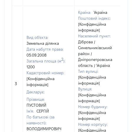
Країна:
Україна
Поштовий індекс:
[Конфіденційна
інформація]
Населений пункт:
Вид об'єкта:
Діброва /
Земельна ділянка
Синельниківський
Дата набуття права:
район /
05.09.2008
2
Дніпропетровська
Загальна площа (м
):
область / Україна
1200
Тип вулиці:
Кадастровий номер:
[Конфіденційна
[Конфіденційна
інформація]
3
інформація]
Вулиця:
Декларує:
[Конфіденційна
Прізвище:
інформація]
ПУСТОВИЙ
Номер будинку:
Ім'я:
СЕРГІЙ
[Конфіденційна
По батькові (за
інформація]
наявності):
Номер корпусу:
ВОЛОДИМИРОВИЧ
[Конфіденційна