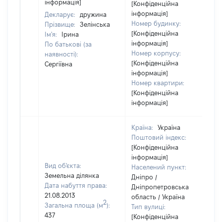
інформація]
[Конфіденційна
інформація]
Декларує:
дружина
Номер будинку:
Прізвище:
Зелінська
[Конфіденційна
Ім'я:
Ірина
інформація]
По батькові (за
Номер корпусу:
наявності):
[Конфіденційна
Сергіївна
інформація]
Номер квартири:
[Конфіденційна
інформація]
Країна:
Україна
Поштовий індекс:
[Конфіденційна
інформація]
Вид об'єкта:
Населений пункт:
Земельна ділянка
Дніпро /
Дата набуття права:
Дніпропетровська
21.08.2013
область / Україна
2
Загальна площа (м
):
Тип вулиці:
437
[Конфіденційна