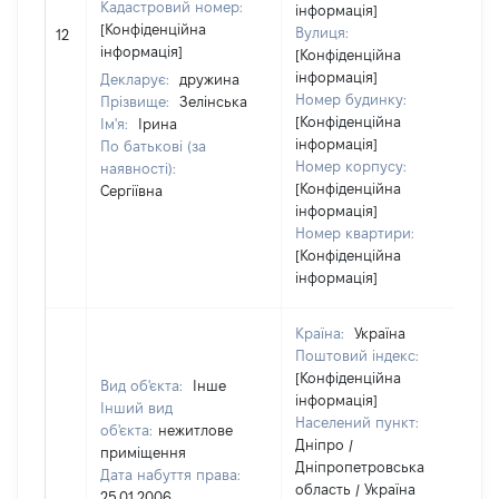
Кадастровий номер:
інформація]
[Конфіденційна
Вулиця:
12
інформація]
[Конфіденційна
інформація]
Декларує:
дружина
Номер будинку:
Прізвище:
Зелінська
[Конфіденційна
Ім'я:
Ірина
інформація]
По батькові (за
Номер корпусу:
наявності):
[Конфіденційна
Сергіївна
інформація]
Номер квартири:
[Конфіденційна
інформація]
Країна:
Україна
Поштовий індекс:
[Конфіденційна
Вид об'єкта:
Інше
інформація]
Інший вид
Населений пункт:
об'єкта:
нежитлове
Дніпро /
приміщення
Дніпропетровська
Дата набуття права:
область / Україна
25.01.2006