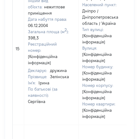
Інший вид
Населений пункт:
об'єкта:
нежитлове
Дніпро /
приміщення
Дніпропетровська
Дата набуття права:
область / Україна
06.12.2004
Тип вулиці:
2
Загальна площа (м
):
[Конфіденційна
398,3
інформація]
Реєстраційний
Вулиця:
15
номер:
[Конфіденційна
[Конфіденційна
інформація]
інформація]
Номер будинку:
Декларує:
дружина
[Конфіденційна
Прізвище:
Зелінська
інформація]
Ім'я:
Ірина
Номер корпусу:
По батькові (за
[Конфіденційна
наявності):
інформація]
Сергіївна
Номер квартири:
[Конфіденційна
інформація]