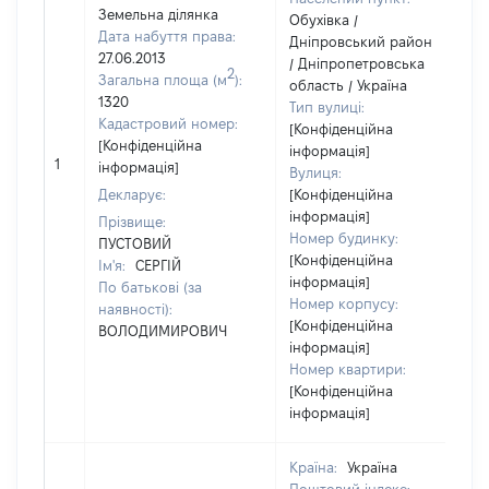
Земельна ділянка
Обухівка /
Дата набуття права:
Дніпровський район
27.06.2013
/ Дніпропетровська
2
Загальна площа (м
):
область / Україна
1320
Тип вулиці:
Кадастровий номер:
[Конфіденційна
[Конфіденційна
інформація]
1
інформація]
Вулиця:
Декларує:
[Конфіденційна
інформація]
Прізвище:
Номер будинку:
ПУСТОВИЙ
[Конфіденційна
Ім'я:
СЕРГІЙ
інформація]
По батькові (за
Номер корпусу:
наявності):
[Конфіденційна
ВОЛОДИМИРОВИЧ
інформація]
Номер квартири:
[Конфіденційна
інформація]
Країна:
Україна