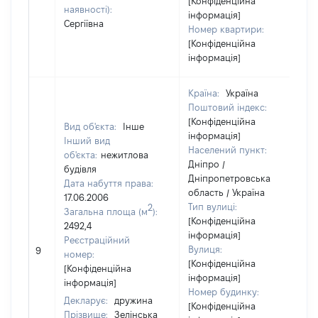
[Конфіденційна
наявності):
інформація]
Сергіївна
Номер квартири:
[Конфіденційна
інформація]
Країна:
Україна
Поштовий індекс:
[Конфіденційна
Вид об'єкта:
Інше
інформація]
Інший вид
Населений пункт:
об'єкта:
нежитлова
Дніпро /
будівля
Дніпропетровська
Дата набуття права:
область / Україна
17.06.2006
Тип вулиці:
2
Загальна площа (м
):
[Конфіденційна
2492,4
інформація]
Реєстраційний
Вулиця:
9
номер:
[Конфіденційна
[Конфіденційна
інформація]
інформація]
Номер будинку:
Декларує:
дружина
[Конфіденційна
Прізвище:
Зелінська