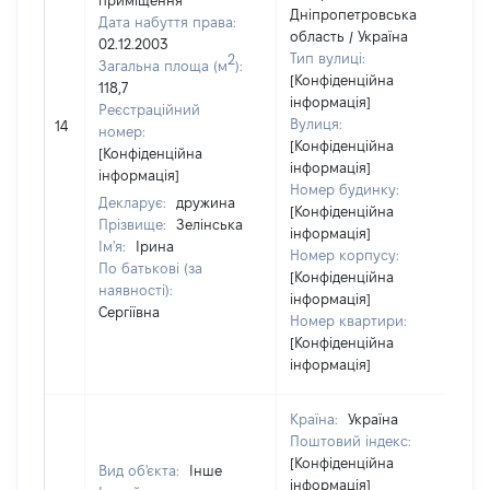
приміщення
Дніпропетровська
Дата набуття права:
область / Україна
02.12.2003
Тип вулиці:
2
Загальна площа (м
):
[Конфіденційна
118,7
інформація]
Реєстраційний
Вулиця:
14
номер:
[Конфіденційна
[Конфіденційна
інформація]
інформація]
Номер будинку:
Декларує:
дружина
[Конфіденційна
Прізвище:
Зелінська
інформація]
Ім'я:
Ірина
Номер корпусу:
По батькові (за
[Конфіденційна
наявності):
інформація]
Сергіївна
Номер квартири:
[Конфіденційна
інформація]
Країна:
Україна
Поштовий індекс:
[Конфіденційна
Вид об'єкта:
Інше
інформація]