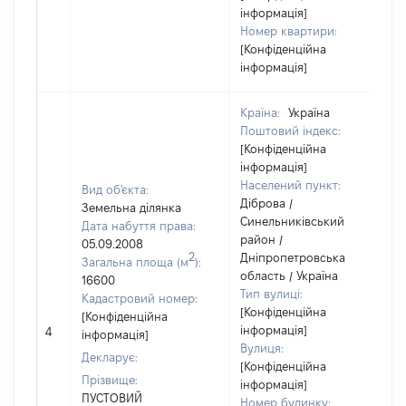
інформація]
Номер квартири:
[Конфіденційна
інформація]
Країна:
Україна
Поштовий індекс:
[Конфіденційна
інформація]
Населений пункт:
Вид об'єкта:
Діброва /
Земельна ділянка
Синельниківський
Дата набуття права:
район /
05.09.2008
2
Дніпропетровська
Загальна площа (м
):
область / Україна
16600
Тип вулиці:
Кадастровий номер:
[Конфіденційна
[Конфіденційна
інформація]
4
інформація]
Вулиця:
Декларує:
[Конфіденційна
Прізвище:
інформація]
ПУСТОВИЙ
Номер будинку: