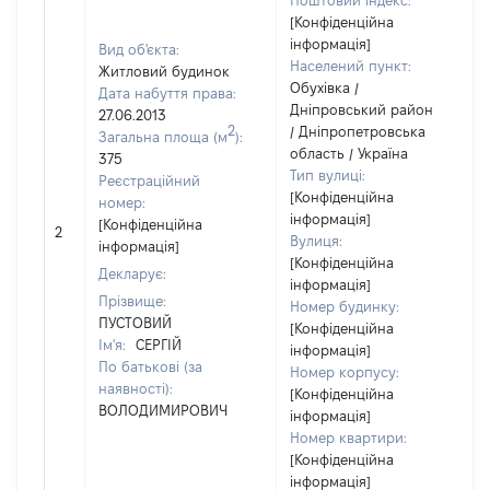
Поштовий індекс:
[Конфіденційна
інформація]
Вид об'єкта:
Населений пункт:
Житловий будинок
Обухівка /
Дата набуття права:
Дніпровський район
27.06.2013
2
/ Дніпропетровська
Загальна площа (м
):
область / Україна
375
Тип вулиці:
Реєстраційний
[Конфіденційна
номер:
інформація]
[Конфіденційна
2
Вулиця:
інформація]
[Конфіденційна
Декларує:
інформація]
Прізвище:
Номер будинку:
ПУСТОВИЙ
[Конфіденційна
Ім'я:
СЕРГІЙ
інформація]
По батькові (за
Номер корпусу:
наявності):
[Конфіденційна
ВОЛОДИМИРОВИЧ
інформація]
Номер квартири:
[Конфіденційна
інформація]