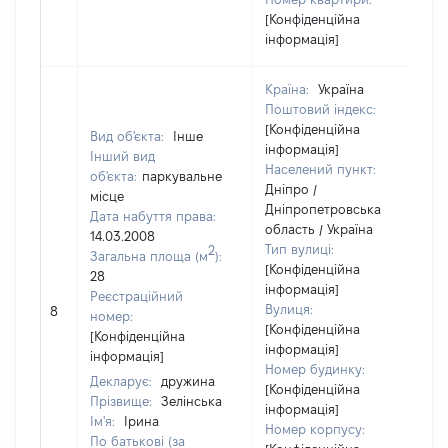
[Конфіденційна
інформація]
Країна:
Україна
Поштовий індекс:
[Конфіденційна
Вид об'єкта:
Інше
інформація]
Інший вид
Населений пункт:
об'єкта:
паркувальне
Дніпро /
місце
Дніпропетровська
Дата набуття права:
область / Україна
14.03.2008
Тип вулиці:
2
Загальна площа (м
):
[Конфіденційна
28
інформація]
Реєстраційний
Вулиця:
8
номер:
[Конфіденційна
[Конфіденційна
інформація]
інформація]
Номер будинку:
Декларує:
дружина
[Конфіденційна
Прізвище:
Зелінська
інформація]
Ім'я:
Ірина
Номер корпусу:
По батькові (за