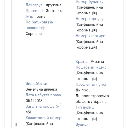
Номер будинку:
Декларує:
дружина
[Конфіденційна
Прізвище:
Зелінська
інформація]
Ім'я:
Ірина
Номер корпусу:
По батькові (за
[Конфіденційна
наявності):
інформація]
Сергіївна
Номер квартири:
[Конфіденційна
інформація]
Країна:
Україна
Поштовий індекс:
[Конфіденційна
інформація]
Вид об'єкта:
Населений пункт:
Земельна ділянка
Дніпро /
Дата набуття права:
Дніпропетровська
05.11.2013
область / Україна
2
Загальна площа (м
):
Тип вулиці:
451
[Конфіденційна
Кадастровий номер:
інформація]
[Конфіденційна
Вулиця:
11