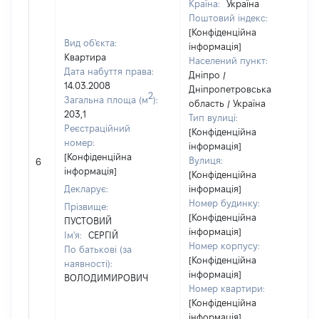
Країна:
Україна
Поштовий індекс:
[Конфіденційна
Вид об'єкта:
інформація]
Квартира
Населений пункт:
Дата набуття права:
Дніпро /
14.03.2008
Дніпропетровська
2
Загальна площа (м
):
область / Україна
203,1
Тип вулиці:
Реєстраційний
[Конфіденційна
номер:
інформація]
[Конфіденційна
Вулиця:
6
інформація]
[Конфіденційна
Декларує:
інформація]
Номер будинку:
Прізвище:
[Конфіденційна
ПУСТОВИЙ
інформація]
Ім'я:
СЕРГІЙ
Номер корпусу:
По батькові (за
[Конфіденційна
наявності):
інформація]
ВОЛОДИМИРОВИЧ
Номер квартири:
[Конфіденційна
інформація]