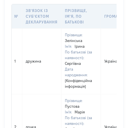
ЗВ'ЯЗОК ІЗ
ПРІЗВИЩЕ,
№
СУБ'ЄКТОМ
ІМ'Я, ПО
ГРОМАДЯН
ДЕКЛАРУВАННЯ
БАТЬКОВІ
Прізвище:
Зелінська
Ім'я:
Ірина
По батькові (за
наявності):
1
дружина
Україна
Сергіївна
Дата
народження:
[Конфіденційна
інформація]
Прізвище:
Пустова
Ім'я:
Марія
По батькові (за
наявності):
2
дочка
Україна