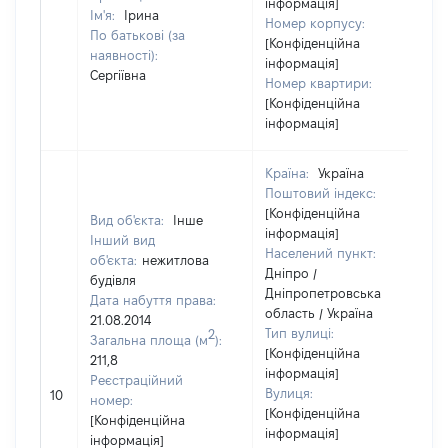
інформація]
Ім'я:
Ірина
Номер корпусу:
По батькові (за
[Конфіденційна
наявності):
інформація]
Сергіївна
Номер квартири:
[Конфіденційна
інформація]
Країна:
Україна
Поштовий індекс:
[Конфіденційна
Вид об'єкта:
Інше
інформація]
Інший вид
Населений пункт:
об'єкта:
нежитлова
Дніпро /
будівля
Дніпропетровська
Дата набуття права:
область / Україна
21.08.2014
Тип вулиці:
2
Загальна площа (м
):
[Конфіденційна
211,8
інформація]
Реєстраційний
Вулиця:
10
номер:
[Конфіденційна
[Конфіденційна
інформація]
інформація]