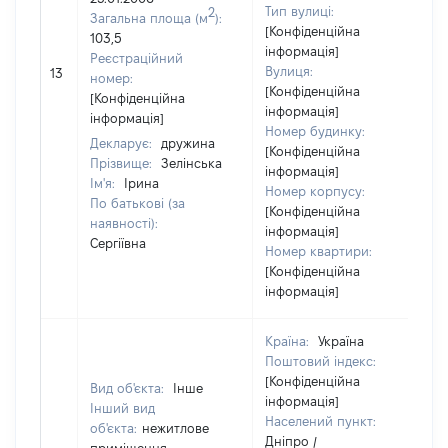
Тип вулиці:
2
Загальна площа (м
):
[Конфіденційна
103,5
інформація]
Реєстраційний
Вулиця:
13
номер:
[Конфіденційна
[Конфіденційна
інформація]
інформація]
Номер будинку:
Декларує:
дружина
[Конфіденційна
Прізвище:
Зелінська
інформація]
Ім'я:
Ірина
Номер корпусу:
По батькові (за
[Конфіденційна
наявності):
інформація]
Сергіївна
Номер квартири:
[Конфіденційна
інформація]
Країна:
Україна
Поштовий індекс:
[Конфіденційна
Вид об'єкта:
Інше
інформація]
Інший вид
Населений пункт:
об'єкта:
нежитлове
Дніпро /