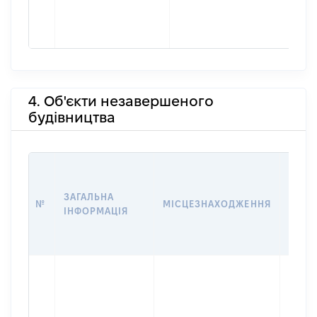
4. Об'єкти незавершеного
будівництва
ЗВ'ЯЗ
ЗАГАЛЬНА
№
МІСЦЕЗНАХОДЖЕННЯ
СУБ'
ІНФОРМАЦІЯ
ДЕКЛ
Об'єкт
належ
суб'єк
декла