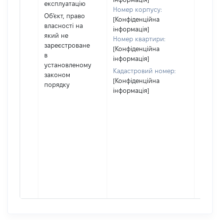
експлуатацію
перед
Номер корпусу:
Об'єкт, право
в оре
[Конфіденційна
власності на
іншом
інформація]
який не
корис
Номер квартири:
зареєстроване
незал
[Конфіденційна
в
право
інформація]
установленому
підста
Кадастровий номер:
законом
набут
[Конфіденційна
порядку
права
інформація]
Об'єкт
повні
частк
побуд
матері
за ко
суб'єк
декла
або ч
його сі