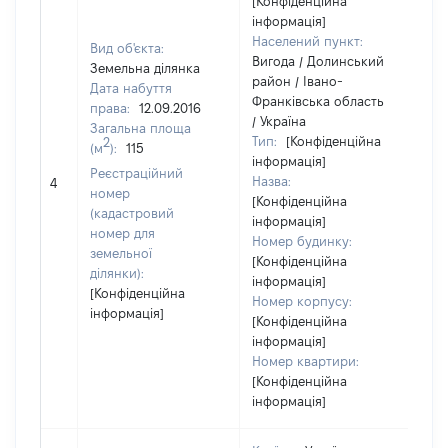
[Конфіденційна
інформація]
Населений пункт:
Вид об'єкта:
Вигода / Долинський
Земельна ділянка
район / Івано-
Дата набуття
Франківська область
права:
12.09.2016
/ Україна
Загальна площа
Тип:
[Конфіденційна
2
(м
):
115
інформація]
[Н
Реєстраційний
Назва:
4
за
номер
[Конфіденційна
(кадастровий
інформація]
номер для
Номер будинку:
земельної
[Конфіденційна
ділянки):
інформація]
[Конфіденційна
Номер корпусу:
інформація]
[Конфіденційна
інформація]
Номер квартири:
[Конфіденційна
інформація]