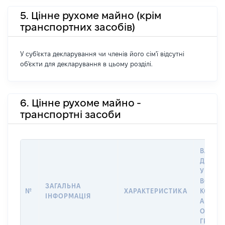
5. Цінне рухоме майно (крім
транспортних засобів)
У суб'єкта декларування чи членів його сім'ї відсутні
об'єкти для декларування в цьому розділі.
6. Цінне рухоме майно -
транспортні засоби
ВАРТІС
ДАТУ 
У ВЛАС
ВОЛОД
ЗАГАЛЬНА
№
ХАРАКТЕРИСТИКА
КОРИС
ІНФОРМАЦІЯ
АБО З
ОСТА
ГРОШ