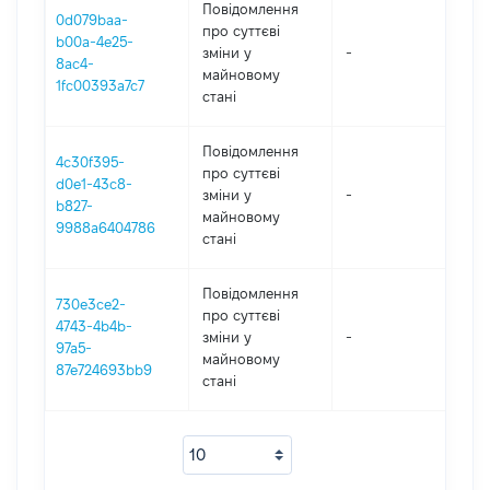
Повідомлення
0d079baa-
про суттєві
b00a-4e25-
зміни y
-
202
8ac4-
майновому
1fc00393a7c7
стані
Повідомлення
4c30f395-
про суттєві
d0e1-43c8-
зміни y
-
202
b827-
майновому
9988a6404786
стані
Повідомлення
730e3ce2-
про суттєві
4743-4b4b-
зміни y
-
202
97a5-
майновому
87e724693bb9
стані