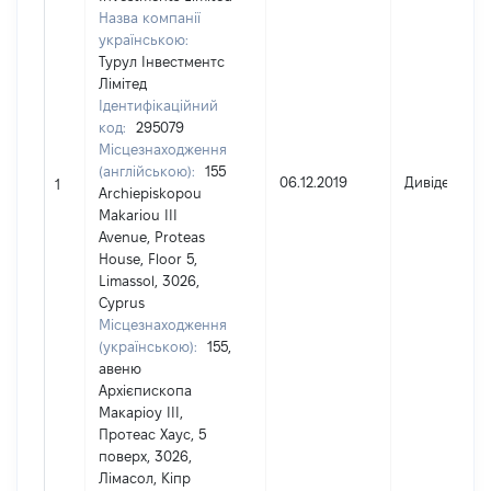
Назва компанії
українською:
Турул Інвестментс
Лімітед
Ідентифікаційний
код:
295079
Місцезнаходження
(англійською):
155
06.12.2019
Дивіденди
1
Archiepiskopou
Makariou III
Avenue, Proteas
House, Floor 5,
Limassol, 3026,
Cyprus
Місцезнаходження
(українською):
155,
авеню
Архієпископа
Макаріоу ІІІ,
Протеас Хаус, 5
поверх, 3026,
Лімасол, Кіпр