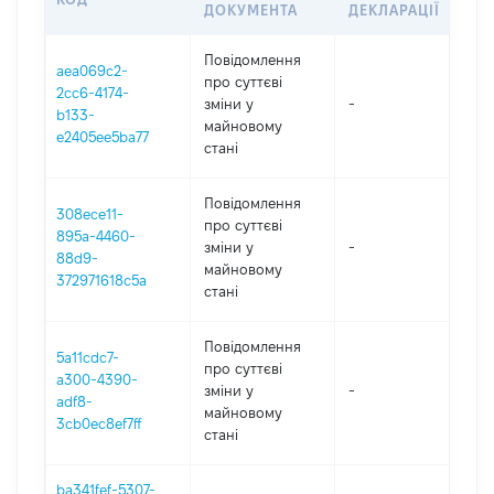
ДОКУМЕНТА
ДЕКЛАРАЦІЇ
Повідомлення
aea069c2-
про суттєві
2cc6-4174-
зміни y
-
202
b133-
майновому
e2405ee5ba77
стані
Повідомлення
308ece11-
про суттєві
895a-4460-
зміни y
-
202
88d9-
майновому
372971618c5a
стані
Повідомлення
5a11cdc7-
про суттєві
a300-4390-
зміни y
-
202
adf8-
майновому
3cb0ec8ef7ff
стані
ba341fef-5307-