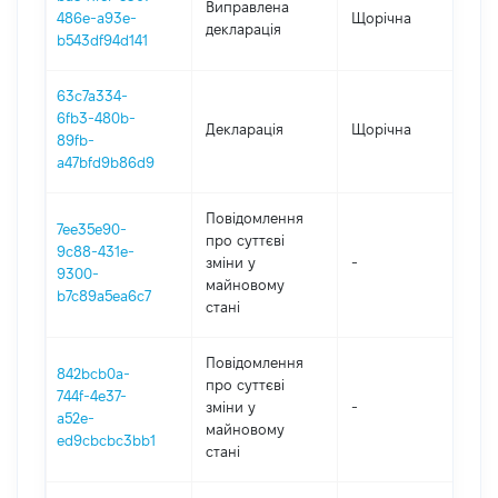
Виправлена
486e-a93e-
Щорічна
202
декларація
b543df94d141
63c7a334-
6fb3-480b-
Декларація
Щорічна
202
89fb-
a47bfd9b86d9
Повідомлення
7ee35e90-
про суттєві
9c88-431e-
зміни y
-
202
9300-
майновому
b7c89a5ea6c7
стані
Повідомлення
842bcb0a-
про суттєві
744f-4e37-
зміни y
-
202
a52e-
майновому
ed9cbcbc3bb1
стані