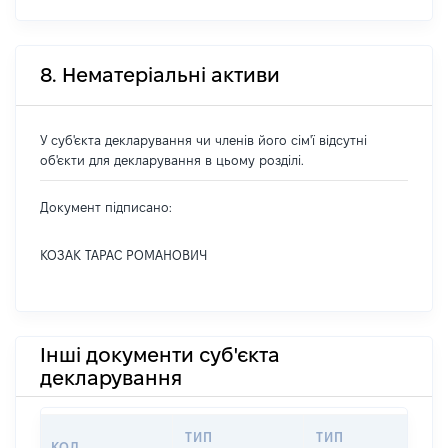
8. Нематеріальні активи
У суб'єкта декларування чи членів його сім'ї відсутні
об'єкти для декларування в цьому розділі.
Документ підписано:
КОЗАК ТАРАС РОМАНОВИЧ
Інші документи суб'єкта
декларування
ТИП
ТИП
КОД
ПЕ