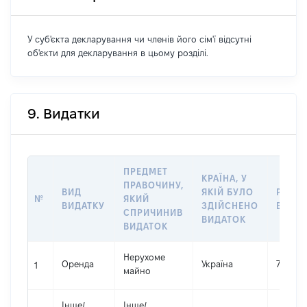
У суб'єкта декларування чи членів його сім'ї відсутні
об'єкти для декларування в цьому розділі.
9. Видатки
ПРЕДМЕТ
КРАЇНА, У
ПРАВОЧИНУ,
ВИД
ЯКІЙ БУЛО
РОЗМ
№
ЯКИЙ
ВИДАТКУ
ЗДІЙСНЕНО
ВИДА
СПРИЧИНИВ
ВИДАТОК
ВИДАТОК
Нерухоме
Оренда
Україна
761900
1
майно
Інше
/
Інше
/