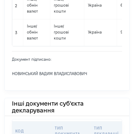
обмін
грошові
Україна
602372
2
валют
кошти
Інше
/
Інше
/
обмін
грошові
Україна
908544
3
валют
кошти
Документ підписано:
НОВИНСЬКИЙ ВАДИМ ВЛАДИСЛАВОВИЧ
Інші документи суб'єкта
декларування
ТИП
ТИП
КОД
П