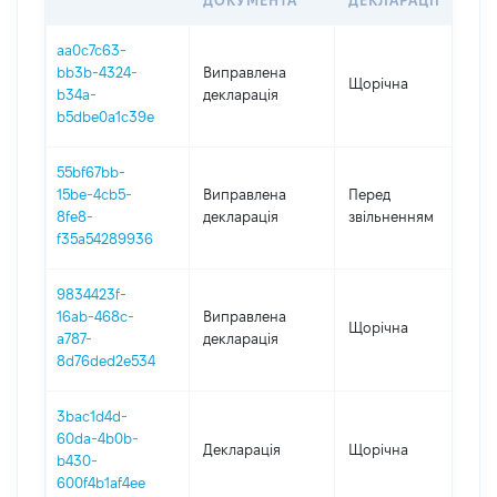
ДОКУМЕНТА
ДЕКЛАРАЦІЇ
aa0c7c63-
bb3b-4324-
Виправлена
Щорічна
2
b34a-
декларація
b5dbe0a1c39e
55bf67bb-
01
15be-4cb5-
Виправлена
Перед
-
8fe8-
декларація
звільненням
08
f35a54289936
9834423f-
16ab-468c-
Виправлена
Щорічна
20
a787-
декларація
8d76ded2e534
3bac1d4d-
60da-4b0b-
Декларація
Щорічна
2
b430-
600f4b1af4ee