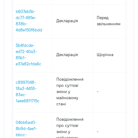
b607eb5b-
01
dc77-495e-
Перед
Декларація
-
838b-
звільненням
08
4d8e150f6bdd
5b4fdcde-
ed72-40a3-
Декларація
Щорічна
20
85b1-
e37a82cfda6c
Повідомлення
c8997048-
про суттєві
18a3-4455-
зміни y
-
2
83ec-
майновому
1aee6811715c
стані
Повідомлення
04bb6ad0-
про суттєві
8b9d-4ae1-
зміни y
-
2
bbcc-
майновому