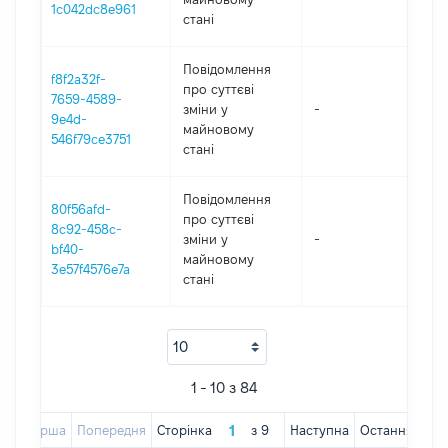
1c042dc8e961
стані
Повідомлення
f8f2a32f-
про суттєві
7659-4589-
зміни y
-
2
9e4d-
майновому
546f79ce3751
стані
Повідомлення
80f56afd-
про суттєві
8c92-458c-
зміни y
-
2
bf40-
майновому
3e57f4576e7a
стані
1 - 10 з 84
Перша
Попередня
Сторінка
з
9
Наступна
Остання