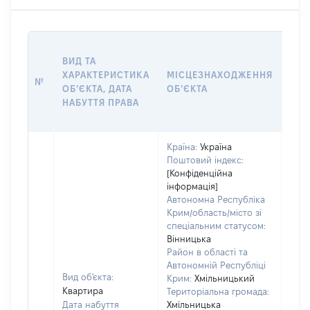
ВАР
ВИД ТА
ДАТ
ХАРАКТЕРИСТИКА
МІСЦЕЗНАХОДЖЕННЯ
ПРА
№
ОБʼЄКТА, ДАТА
ОБʼЄКТА
ОС
НАБУТТЯ ПРАВА
ГР
ОЦІ
Країна:
Україна
Поштовий індекс:
[Конфіденційна
інформація]
Автономна Республіка
Крим/область/місто зі
спеціальним статусом:
Вінницька
Район в області та
Автономній Республіці
Вид об'єкта:
Крим:
Хмільницький
Квартира
Територіальна громада:
Дата набуття
Хмільницька