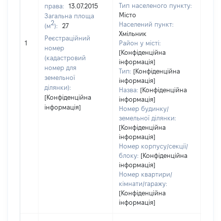
Тип населеного пункту:
права:
13.07.2015
Місто
Загальна площа
1354
2
Населений пункт:
(м
):
27
Тип 
Хмільник
Реєстраційний
обʼє
1
Район у місті:
номер
варт
[Конфіденційна
(кадастровий
інформація]
набу
номер для
Тип:
[Конфіденційна
земельної
інформація]
ділянки):
Назва:
[Конфіденційна
[Конфіденційна
інформація]
інформація]
Номер будинку/
земельної ділянки:
[Конфіденційна
інформація]
Номер корпусу/секції/
блоку:
[Конфіденційна
інформація]
Номер квартири/
кімнати/гаражу:
[Конфіденційна
інформація]