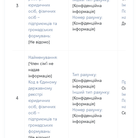
юридичних
Ім'я:
Се
3
[Конфіденційна
осіб, фізичних
По батьк
інформація]
осіб –
Номер рахунку:
наявност
[Конфіденційна
підприємців та
Дмитро
інформація]
громадських
формувань:
[Не відомо]
Найменування:
[Член сім'ї не
надав
Тип рахунку:
інформацію]
[Конфіденційна
Код в Єдиному
Прізвищ
інформація]
державному
Олійник
Інший тип рахунку:
реєстрі
Ім'я:
Ін
4
[Конфіденційна
юридичних
По батьк
інформація]
осіб, фізичних
наявност
Номер рахунку:
осіб –
Сергіївн
[Конфіденційна
підприємців та
інформація]
громадських
формувань:
[Не відомо]