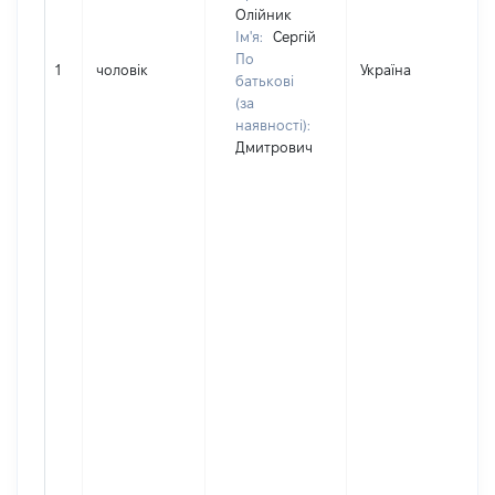
Олійник
Ім'я:
Сергій
По
1
чоловік
Україна
Д
батькові
(за
наявності):
Дмитрович