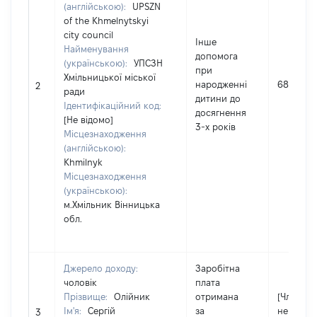
(англійською):
UPSZN
of the Khmelnytskyi
city council
Інше
Найменування
допомога
(українською):
УПСЗН
при
Хмільницької міської
народженні
6880
2
ради
дитини до
Ідентифікаційний код:
досягнення
[Не відомо]
3-х років
Місцезнаходження
(англійською):
Khmilnyk
Місцезнаходження
(українською):
м.Хмільник Вінницька
обл.
Джерело доходу:
Заробітна
чоловік
плата
Прізвище:
Олійник
отримана
[Член сім
Ім'я:
Сергій
за
не надав
3