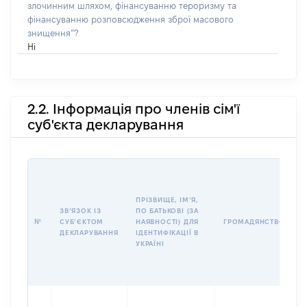
злочинним шляхом, фінансуванню тероризму та
фінансуванню розповсюдження зброї масового
знищення”?
Ні
2.2. Інформація про членів сім'ї
суб'єкта декларування
П
І
Б
ПРІЗВИЩЕ, ІМʼЯ,
І
ЗВʼЯЗОК ІЗ
ПО БАТЬКОВІ (ЗА
№
СУБʼЄКТОМ
НАЯВНОСТІ) ДЛЯ
ГРОМАДЯНСТВО
У
ДЕКЛАРУВАННЯ
ІДЕНТИФІКАЦІЇ В
Д
УКРАЇНІ