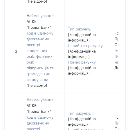
[Не відомо]
Найменування:
АТ КБ
"ПриватБанк"
Тип рахунку:
Код в Єдиному
чоловік
[Конфіденційна
державному
Прізвищ
інформація]
реєстрі
Олійник
Інший тип рахунку:
юридичних
Ім'я:
Се
2
[Конфіденційна
осіб, фізичних
По батьк
інформація]
осіб –
Номер рахунку:
наявност
[Конфіденційна
підприємців та
Дмитро
інформація]
громадських
формувань:
[Не відомо]
Найменування:
АТ КБ
"ПриватБанк"
Тип рахунку:
Код в Єдиному
чоловік
[Конфіденційна
державному
Прізвищ
інформація]
реєстрі
Олійник
Інший тип рахунку: