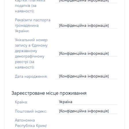
картки платника
податків (за
наявності):
Реквізити паспорта
[Конфіденційна інформація]
громадянина
України:
Унікальний номер
запису в Єдиному
державному
[Конфіденційна інформація]
демографічному
реєстрі (за
наявності):
[Конфіденційна інформація]
Дата народження:
Зареєстроване місце проживання
Україна
Країна:
[Конфіденційна інформація]
Поштовий індекс:
Автономна
Республіка Крим/