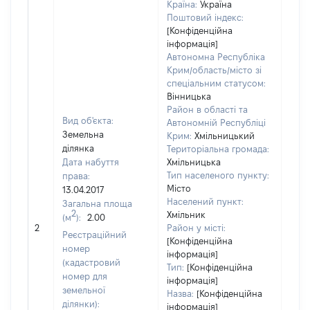
Країна:
Україна
Поштовий індекс:
[Конфіденційна
інформація]
Автономна Республіка
Крим/область/місто зі
спеціальним статусом:
Вінницька
Район в області та
Вид об'єкта:
Автономній Республіці
Земельна
Крим:
Хмільницький
ділянка
Територіальна громада:
Дата набуття
Хмільницька
Тип населеного пункту:
права:
Місто
13.04.2017
Населений пункт:
Загальна площа
2
Хмільник
(м
):
2.00
[Не
2
Район у місті:
заст
Реєстраційний
[Конфіденційна
номер
інформація]
(кадастровий
Тип:
[Конфіденційна
номер для
інформація]
земельної
Назва:
[Конфіденційна
ділянки):
інформація]