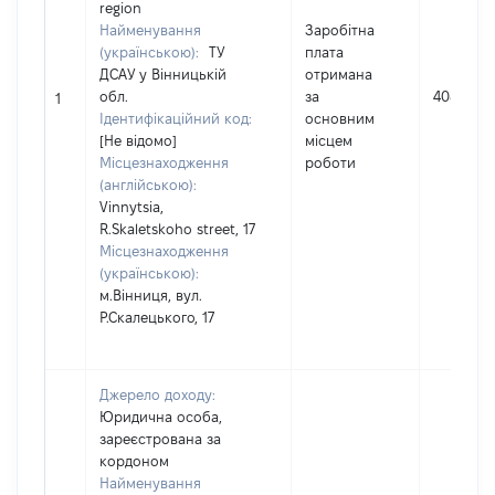
region
Найменування
Заробітна
(українською):
ТУ
плата
ДСАУ у Вінницькій
отримана
обл.
за
40846
1
Ідентифікаційний код:
основним
[Не відомо]
місцем
Місцезнаходження
роботи
(англійською):
Vinnytsia,
R.Skaletskoho street, 17
Місцезнаходження
(українською):
м.Вінниця, вул.
Р.Скалецького, 17
Джерело доходу:
Юридична особа,
зареєстрована за
кордоном
Найменування