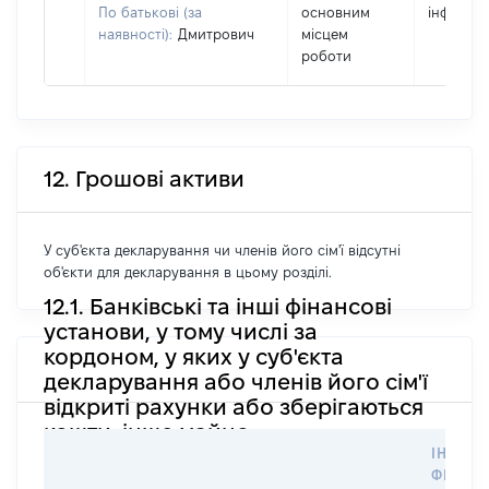
По батькові (за
основним
інформац
наявності):
Дмитрович
місцем
роботи
12. Грошові активи
У суб'єкта декларування чи членів його сім'ї відсутні
об'єкти для декларування в цьому розділі.
12.1. Банківські та інші фінансові
установи, у тому числі за
кордоном, у яких у суб'єкта
декларування або членів його сім'ї
відкриті рахунки або зберігаються
кошти, інше майно
ІНФОР
ФІЗИЧН