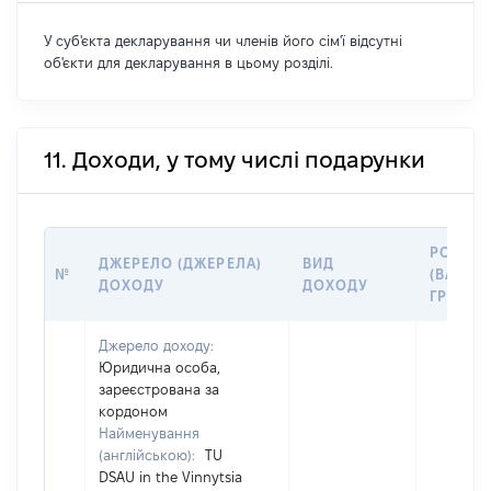
У суб'єкта декларування чи членів його сім'ї відсутні
об'єкти для декларування в цьому розділі.
11. Доходи, у тому числі подарунки
РОЗМІР
ДЖЕРЕЛО (ДЖЕРЕЛА)
ВИД
№
(ВАРТІС
ДОХОДУ
ДОХОДУ
ГРН
Джерело доходу:
Юридична особа,
зареєстрована за
кордоном
Найменування
(англійською):
TU
DSAU in the Vinnytsia