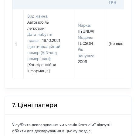
ГРН
Вид майна:
Автомобіль
Марка:
легковий
HYUNDAI
Дата набуття
Модель:
права:
16.10.2021
TUCSON
[Не відомо]
1
Ідентифікаційний
Рік
номер (VIN-код,
випуску:
номер шасі):
2006
[Конфіденційна
інформація]
7. Цінні папери
У суб'єкта декларування чи членів його сім'ї відсутні
об'єкти для декларування в цьому розділі.