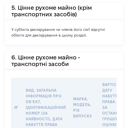
5. Цінне рухоме майно (крім
транспортних засобів)
У суб'єкта декларування чи членів його сім'ї відсутні
об'єкти для декларування в цьому розділі.
6. Цінне рухоме майно -
транспортні засоби
ВАРТІСТЬ Н
ВИД, ЗАГАЛЬНА
ДАТУ
ІНФОРМАЦІЯ ПРО
НАБУТТЯ
МАРКА,
ОБʼЄКТ,
ПРАВА АБО
МОДЕЛЬ,
№
ІДЕНТИФІКАЦІЙНИЙ
ЗА
РІК
НОМЕР (ЗА
ОСТАННЬО
ВИПУСКУ
НАЯВНОСТІ), ДАТА
ГРОШОВОЮ
НАБУТТЯ ПРАВА
ОЦІНКОЮ,