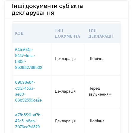
Інші документи суб'єкта
декларування
ТИП
ТИП
КОД
ПЕР
ДОКУМЕНТА
ДЕКЛАРАЦІЇ
647c674a-
9447-4dca-
Декларація
Щорічна
2025
b80c-
950832768b02
69098e84-
01.0
c5f2-433a-
Перед
Декларація
-
ae80-
звільненням
04.11
86b92559ce2e
e27b5f20-ef7b-
42c3-b8eb-
Декларація
Щорічна
2024
3076ce7a1879