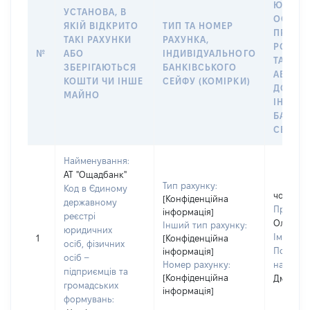
ЮРИДИ
УСТАНОВА, В
ОСОБУ,
ЯКІЙ ВІДКРИТО
ТИП ТА НОМЕР
ПРАВО
ТАКІ РАХУНКИ
РАХУНКА,
РОЗПО
№
АБО
ІНДИВІДУАЛЬНОГО
ТАКИМ
ЗБЕРІГАЮТЬСЯ
БАНКІВСЬКОГО
АБО М
КОШТИ ЧИ ІНШЕ
СЕЙФУ (КОМІРКИ)
ДО
МАЙНО
ІНДИВ
БАНКІ
СЕЙФУ 
Найменування:
АТ "Ощадбанк"
Тип рахунку:
Код в Єдиному
чоловік
[Конфіденційна
державному
Прізвищ
інформація]
реєстрі
Олійник
Інший тип рахунку:
юридичних
Ім'я:
Се
1
[Конфіденційна
осіб, фізичних
По батьк
інформація]
осіб –
Номер рахунку:
наявност
підприємців та
[Конфіденційна
Дмитро
громадських
інформація]
формувань: