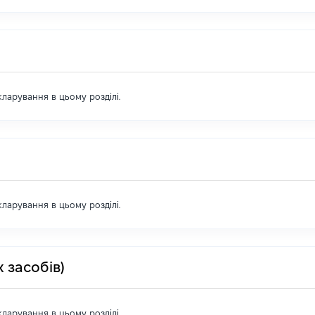
екларування в цьому розділі.
екларування в цьому розділі.
 засобів)
екларування в цьому розділі.