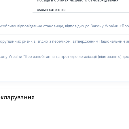
Посада в органах місцевого самоврядування
сьома категорія
 особливо відповідальне становище, відповідно до Закону України «Про
орупційних ризиків, згідно з переліком, затвердженим Національним аг
акону України “Про запобігання та протидію легалізації (відмиванню) 
декларування