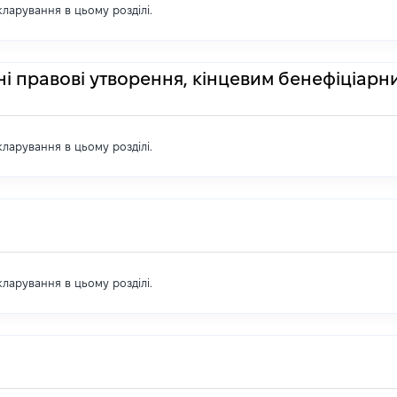
екларування в цьому розділі.
ні правові утворення, кінцевим бенефіціарн
екларування в цьому розділі.
екларування в цьому розділі.