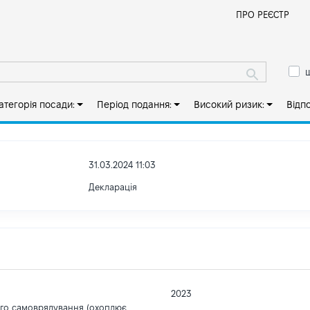
Й
ПРО РЕЄСТР
ш
атегорія посади:
Період подання:
Високий ризик:
Відп
31.03.2024 11:03
Декларація
2023
ого самоврядування (охоплює