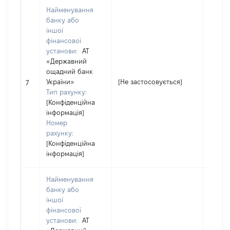
Найменування
банку або
іншої
фінансової
установи:
АТ
«Державний
ощадний банк
України»
[Не застосовується]
[Не за
7
Тип рахунку:
[Конфіденційна
інформація]
Номер
рахунку:
[Конфіденційна
інформація]
Найменування
банку або
іншої
фінансової
установи:
АТ