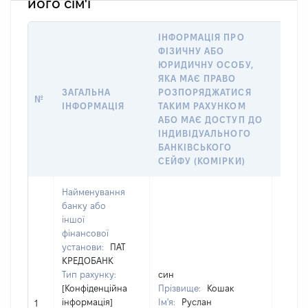
його сім'ї
ІНФОРМАЦІЯ ПРО
ФІЗИЧНУ АБО
ІНФО
ЮРИДИЧНУ ОСОБУ,
ФІЗИ
ЯКА МАЄ ПРАВО
ЮРИД
ЗАГАЛЬНА
РОЗПОРЯДЖАТИСЯ
ЯКА 
№
ІНФОРМАЦІЯ
ТАКИМ РАХУНКОМ
РАХУ
АБО МАЄ ДОСТУП ДО
СУБ’
ІНДИВІДУАЛЬНОГО
ДЕКЛ
БАНКІВСЬКОГО
ЧЛЕНІ
СЕЙФУ (КОМІРКИ)
Найменування
банку або
іншої
фінансової
установи:
ПАТ
КРЕДОБАНК
Тип рахунку:
син
[Конфіденційна
Прізвище:
Кошак
інформація]
Ім'я:
Руслан
[Не за
1