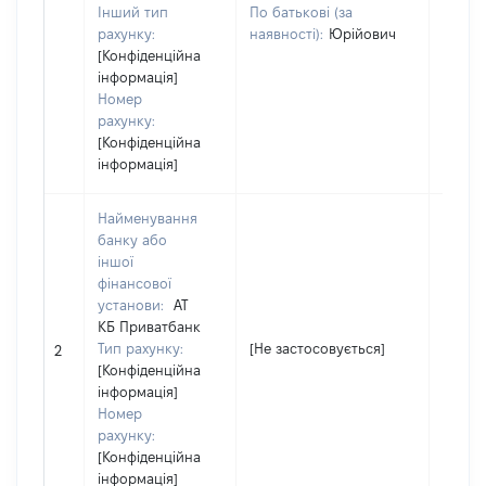
Інший тип
По батькові (за
рахунку:
наявності):
Юрійович
[Конфіденційна
інформація]
Номер
рахунку:
[Конфіденційна
інформація]
Найменування
банку або
іншої
фінансової
установи:
АТ
КБ Приватбанк
Тип рахунку:
[Не застосовується]
[Не за
2
[Конфіденційна
інформація]
Номер
рахунку:
[Конфіденційна
інформація]