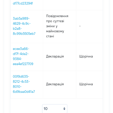
df77cd23294f
Повідомлення
3ab5a989-
про суттєві
4629-4c9c-
зміни y
-
20
b2a8-
майновому
8c99b5505eb7
стані
ecee3a66-
df7f-4da2-
Декларація
Щорічна
20
9384-
eea4ef227709
00f9d635-
8212-4c53-
Декларація
Щорічна
20
8010-
6d9baa0d41a7