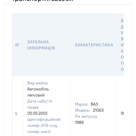
ВАРТІС
ДАТУ 
У ВЛАС
ВОЛОД
ЗАГАЛЬНА
№
ХАРАКТЕРИСТИКА
КОРИС
ІНФОРМАЦІЯ
АБО З
ОСТА
ГРОШ
ОЦІНК
Вид майна:
Автомобіль
легковий
Дата набуття
Марка:
ВАЗ
права:
Модель:
21063
05.05.2002
5000
1
Рік випуску:
Ідентифікаційний
1986
номер (VIN-код,
номер шасі):