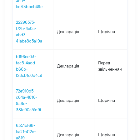
af41-
5e7f3bbcb49e
22296575-
f72b-4e0a-
Декларація
Щорічна
2
abd3-
41abe8d5a19a
b196ee03-
01
fac5-4add-
Перед
Декларація
-
b66b-
звільненням
10
f28cb1c0d4c9
72e910d5-
c64a-4816-
Декларація
Щорічна
20
9a8c-
38fc90a5fd9f
6351bf68-
5a21-412c-
Декларація
Щорічна
20
a819-