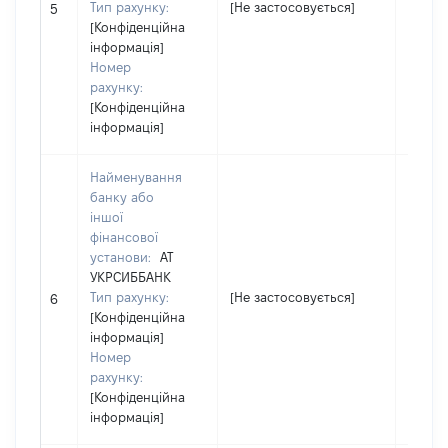
Тип рахунку:
[Не застосовується]
[Не за
5
[Конфіденційна
інформація]
Номер
рахунку:
[Конфіденційна
інформація]
Найменування
банку або
іншої
фінансової
установи:
АТ
УКРСИББАНК
Тип рахунку:
[Не застосовується]
[Не за
6
[Конфіденційна
інформація]
Номер
рахунку:
[Конфіденційна
інформація]