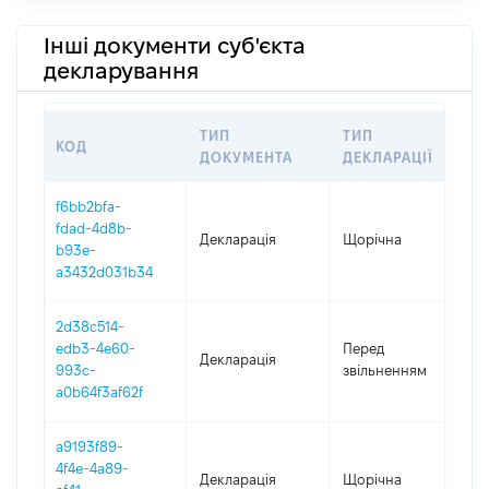
Інші документи суб'єкта
декларування
ТИП
ТИП
КОД
П
ДОКУМЕНТА
ДЕКЛАРАЦІЇ
f6bb2bfa-
fdad-4d8b-
Декларація
Щорічна
2
b93e-
a3432d031b34
2d38c514-
01
edb3-4e60-
Перед
Декларація
-
993c-
звільненням
04
a0b64f3af62f
a9193f89-
4f4e-4a89-
Декларація
Щорічна
20