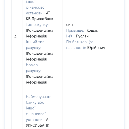
іншої
фінансової
установи:
АТ
КБ Приватбанк
Тип рахунку:
син
син
[Конфіденційна
Прізвище:
Кошак
Прізв
інформація]
Ім'я:
Руслан
Ім'я:
4
Інший тип
По батькові (за
По бат
рахунку:
наявності):
Юрійович
наявно
[Конфіденційна
інформація]
Номер
рахунку:
[Конфіденційна
інформація]
Найменування
банку або
іншої
фінансової
установи:
АТ
УКРСИББАНК