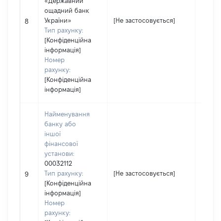
«Державний
ощадний банк
України»
[Не застосовується]
[Не за
8
Тип рахунку:
[Конфіденційна
інформація]
Номер
рахунку:
[Конфіденційна
інформація]
Найменування
банку або
іншої
фінансової
установи:
00032112
Тип рахунку:
[Не застосовується]
[Не за
9
[Конфіденційна
інформація]
Номер
рахунку: