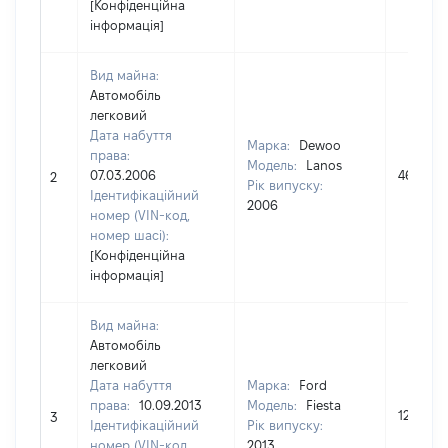
[Конфіденційна
інформація]
Вид майна:
Автомобіль
легковий
Дата набуття
Марка:
Dewoo
права:
Модель:
Lanos
07.03.2006
46500
2
Рік випуску:
Ідентифікаційний
2006
номер (VIN-код,
номер шасі):
[Конфіденційна
інформація]
Вид майна:
Автомобіль
легковий
Дата набуття
Марка:
Ford
права:
10.09.2013
Модель:
Fiesta
129990
3
Ідентифікаційний
Рік випуску:
номер (VIN-код,
2013