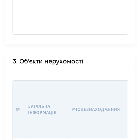
3. Об'єкти нерухомості
ВАРТ
ДАТУ
НАБУ
ЗАГАЛЬНА
ПРАВ
№
МІСЦЕЗНАХОДЖЕННЯ
ІНФОРМАЦІЯ
ЗА
ОСТ
ГРО
ОЦІ