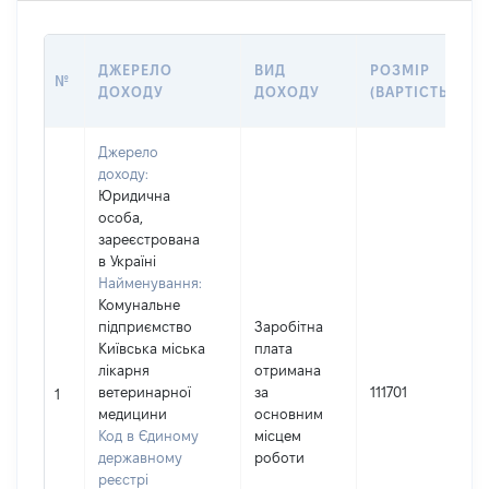
ДЖЕРЕЛО
ВИД
РОЗМІР
№
ДОХОДУ
ДОХОДУ
(ВАРТІСТЬ)
Джерело
доходу:
Юридична
особа,
зареєстрована
в Україні
Найменування:
Комунальне
підприємство
Заробітна
Київська міська
плата
лікарня
отримана
І
ветеринарної
за
111701
1
медицини
основним
Код в Єдиному
місцем
державному
роботи
реєстрі