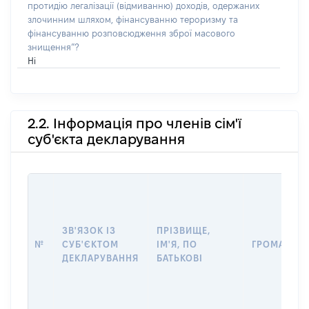
протидію легалізації (відмиванню) доходів, одержаних
злочинним шляхом, фінансуванню тероризму та
фінансуванню розповсюдження зброї масового
знищення”?
Ні
2.2. Інформація про членів сім'ї
суб'єкта декларування
ЗВ'ЯЗОК ІЗ
ПРІЗВИЩЕ,
№
СУБ'ЄКТОМ
ІМ'Я, ПО
ГРОМАДЯН
ДЕКЛАРУВАННЯ
БАТЬКОВІ