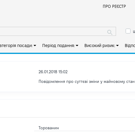
Й
ПРО РЕЄСТР
ш
атегорія посади:
Період подання:
Високий ризик:
Відп
26.01.2018 15:02
Повідомлення про суттєві зміни y майновому стан
Торованин