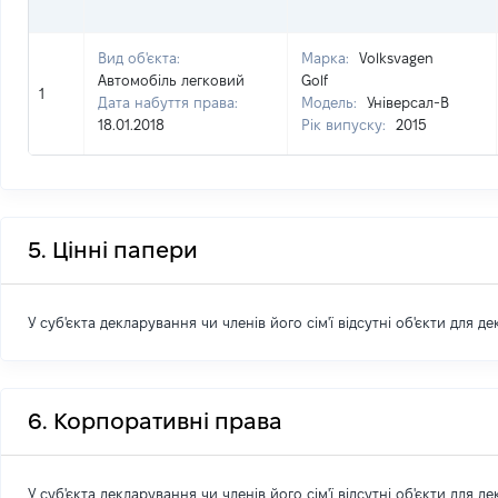
Вид об'єкта:
Марка:
Volksvagen
Автомобіль легковий
Golf
1
Дата набуття права:
Модель:
Універсал-В
18.01.2018
Рік випуску:
2015
5. Цінні папери
У суб'єкта декларування чи членів його сім'ї відсутні об'єкти для д
6. Корпоративні права
У суб'єкта декларування чи членів його сім'ї відсутні об'єкти для д