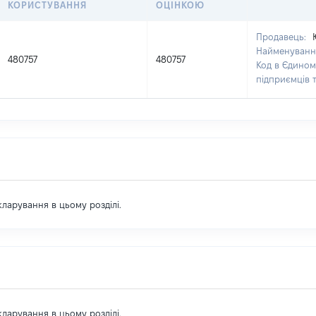
КОРИСТУВАННЯ
ОЦІНКОЮ
Продавець:
Найменуванн
480757
480757
Код в Єдином
підприємців 
екларування в цьому розділі.
екларування в цьому розділі.