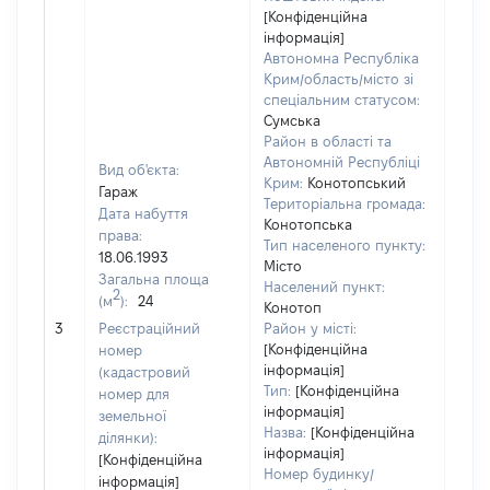
[Конфіденційна
інформація]
Автономна Республіка
Крим/область/місто зі
спеціальним статусом:
Сумська
Район в області та
Автономній Республіці
Вид об'єкта:
Крим:
Конотопський
Гараж
Територіальна громада:
Дата набуття
Конотопська
права:
Тип населеного пункту:
18.06.1993
Місто
Загальна площа
100
Населений пункт:
2
(м
):
24
Тип 
Конотоп
обʼє
3
Реєстраційний
Район у місті:
варт
[Конфіденційна
номер
інформація]
набу
(кадастровий
Тип:
[Конфіденційна
номер для
інформація]
земельної
Назва:
[Конфіденційна
ділянки):
інформація]
[Конфіденційна
Номер будинку/
інформація]