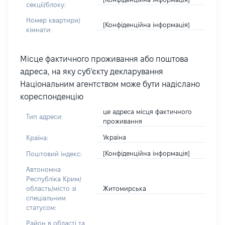
секції/блоку:
Номер квартири/
[Конфіденційна інформація]
кімнати:
Місце фактичного проживання або поштова
адреса, на яку суб’єкту декларування
Національним агентством може бути надіслано
кореспонденцію
це адреса місця фактичного
Тип адреси:
проживання
Україна
Країна:
[Конфіденційна інформація]
Поштовий індекс:
Автономна
Республіка Крим/
Житомирська
область/місто зі
спеціальним
статусом:
Район в області та