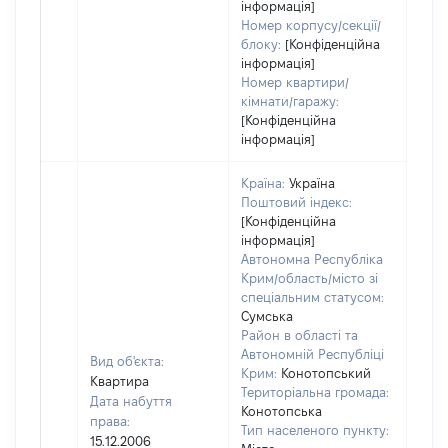
інформація]
Номер корпусу/секції/
блоку:
[Конфіденційна
інформація]
Номер квартири/
кімнати/гаражу:
[Конфіденційна
інформація]
Країна:
Україна
Поштовий індекс:
[Конфіденційна
інформація]
Автономна Республіка
Крим/область/місто зі
спеціальним статусом:
Сумська
Район в області та
Автономній Республіці
Вид об'єкта:
Крим:
Конотопський
Квартира
Територіальна громада:
Дата набуття
Конотопська
права:
Тип населеного пункту:
15.12.2006