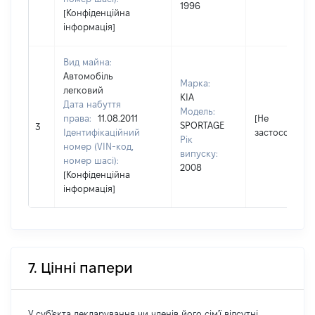
1996
[Конфіденційна
інформація]
Вид майна:
Автомобіль
Марка:
легковий
KIA
Дата набуття
Модель:
права:
11.08.2011
[Не
SPORTAGE
3
Ідентифікаційний
застосовуєть
Рік
номер (VIN-код,
випуску:
номер шасі):
2008
[Конфіденційна
інформація]
7. Цінні папери
У суб'єкта декларування чи членів його сім'ї відсутні