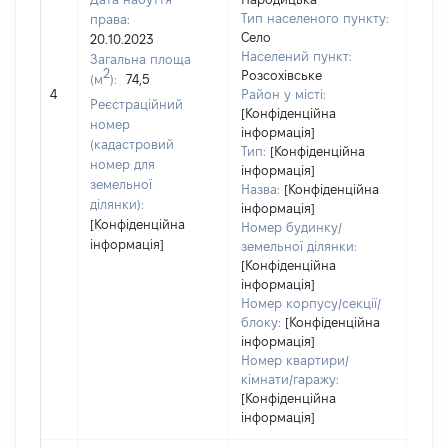
Тип населеного пункту:
права:
Село
20.10.2023
Населений пункт:
Загальна площа
2
Розсохівське
(м
):
74,5
[Не 
4
Район у місті:
Реєстраційний
[Конфіденційна
номер
інформація]
(кадастровий
Тип:
[Конфіденційна
номер для
інформація]
земельної
Назва:
[Конфіденційна
ділянки):
інформація]
[Конфіденційна
Номер будинку/
інформація]
земельної ділянки:
[Конфіденційна
інформація]
Номер корпусу/секції/
блоку:
[Конфіденційна
інформація]
Номер квартири/
кімнати/гаражу:
[Конфіденційна
інформація]