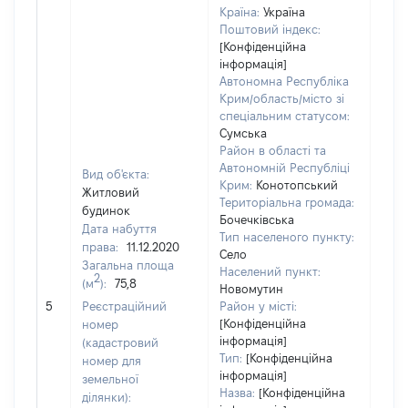
Країна:
Україна
Поштовий індекс:
[Конфіденційна
інформація]
Автономна Республіка
Крим/область/місто зі
спеціальним статусом:
Сумська
Район в області та
Автономній Республіці
Вид об'єкта:
Крим:
Конотопський
Житловий
Територіальна громада:
будинок
Бочечківська
Дата набуття
Тип населеного пункту:
права:
11.12.2020
Село
Загальна площа
Населений пункт:
2
(м
):
75,8
[Член
Новомутин
нада
5
Реєстраційний
Район у місті:
інфо
[Конфіденційна
номер
інформація]
(кадастровий
Тип:
[Конфіденційна
номер для
інформація]
земельної
Назва:
[Конфіденційна
ділянки):