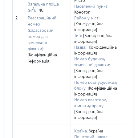
Місто
Загальна площа
Населений пункт:
2
(м
):
40
Конотоп
[Не
2
Реєстраційний
Район у місті:
заст
[Конфіденційна
номер
інформація]
(кадастровий
Тип:
[Конфіденційна
номер для
інформація]
земельної
Назва:
[Конфіденційна
ділянки):
інформація]
[Конфіденційна
Номер будинку/
інформація]
земельної ділянки:
[Конфіденційна
інформація]
Номер корпусу/секції/
блоку:
[Конфіденційна
інформація]
Номер квартири/
кімнати/гаражу:
[Конфіденційна
інформація]
Країна:
Україна
Поштовий індекс: