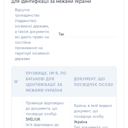
Для ідентифікації за межами України
Відсутнє
громадянство
(підданство)
іноземної держави,
а також документи,
Так
які дають право на
постійне
проживання на
території іноземної
держави
ПРІЗВИЩЕ, ІМ’Я, ПО
БАТЬКОВІ ДЛЯ
ДОКУМЕНТ, ЩО
№
ІДЕНТИФІКАЦІЇ ЗА
ПОСВІДЧУЄ ОСОБУ
МЕЖАМИ УКРАЇНИ
Прізвище (відповідно
Країна, в якій видано
до документа, що
документ, що
посвідчує особу):
посвідчує особу:
SHELIUK
Україна
Ім’я (відповідно до
Тип документа, що