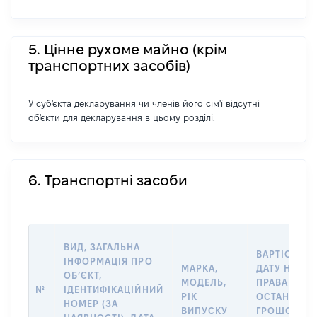
5. Цінне рухоме майно (крім
транспортних засобів)
У суб'єкта декларування чи членів його сім'ї відсутні
об'єкти для декларування в цьому розділі.
6. Транспортні засоби
ВИД, ЗАГАЛЬНА
ВАРТІСТЬ Н
ІНФОРМАЦІЯ ПРО
МАРКА,
ДАТУ НАБУТ
ОБʼЄКТ,
МОДЕЛЬ,
ПРАВА АБО 
№
ІДЕНТИФІКАЦІЙНИЙ
РІК
ОСТАННЬО
НОМЕР (ЗА
ВИПУСКУ
ГРОШОВО