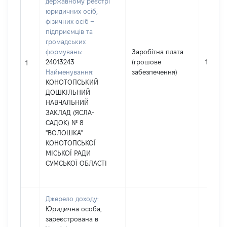
державному реєстрі
юридичних осіб,
фізичних осіб –
підприємців та
громадських
формувань:
Заробітна плата
24013243
(грошове
13856
1
Найменування:
забезпечення)
КОНОТОПСЬКИЙ
ДОШКІЛЬНИЙ
НАВЧАЛЬНИЙ
ЗАКЛАД (ЯСЛА-
САДОК) № 8
"ВОЛОШКА"
КОНОТОПСЬКОЇ
МІСЬКОЇ РАДИ
СУМСЬКОЇ ОБЛАСТІ
Джерело доходу:
Юридична особа,
зареєстрована в