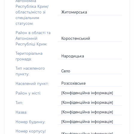
Автономна
Республіка Крим/
Житомирська
область/місто зі
спеціальним
статусом:
Район в області та
Коростенський
Автономній
Республіці Крим:
Територіальна
Народицька
громада:
Тип населеного
Село
пункту:
Розсохівське
Населений пункт:
[Конфіденційна інформація]
Район у місті:
[Конфіденційна інформація]
Тип:
[Конфіденційна інформація]
Назва:
[Конфіденційна інформація]
Номер будинку:
Номер корпусу/
[Конфіденційна інформація]