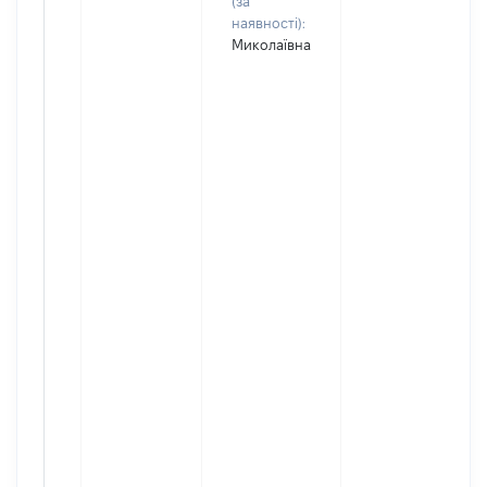
(за
наявності):
Миколаївна