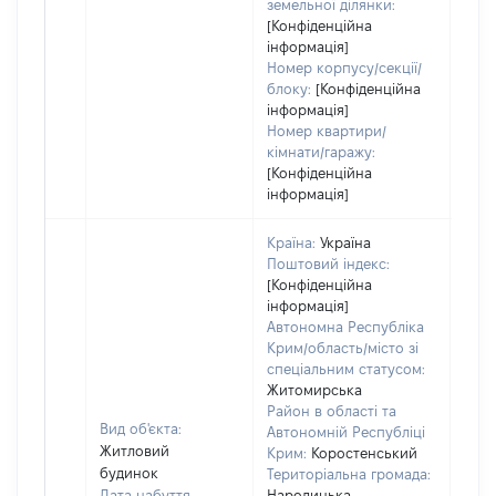
земельної ділянки:
[Конфіденційна
інформація]
Номер корпусу/секції/
блоку:
[Конфіденційна
інформація]
Номер квартири/
кімнати/гаражу:
[Конфіденційна
інформація]
Країна:
Україна
Поштовий індекс:
[Конфіденційна
інформація]
Автономна Республіка
Крим/область/місто зі
спеціальним статусом:
Житомирська
Район в області та
Вид об'єкта:
Автономній Республіці
Житловий
Крим:
Коростенський
будинок
Територіальна громада:
Дата набуття
Народицька