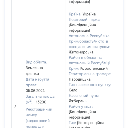
інформація]
Країна:
Україна
Поштовий індекс:
[Конфіденційна
інформація]
Автономна Республіка
Крим/область/місто зі
спеціальним статусом:
Житомирська
Район в області та
Вид об'єкта:
Автономній Республіці
Земельна
Крим:
Коростенський
ділянка
Територіальна громада:
Дата набуття
Народицька
Тип населеного пункту:
права:
Село
05.06.2024
Населений пункт:
Загальна площа
2
Яжберень
(м
):
13200
[Не
7
Район у місті:
заст
Реєстраційний
[Конфіденційна
номер
інформація]
(кадастровий
Тип:
[Конфіденційна
номер для