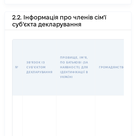
2.2. Інформація про членів сім'ї
суб'єкта декларування
П
І
Б
ПРІЗВИЩЕ, ІМʼЯ,
І
ЗВʼЯЗОК ІЗ
ПО БАТЬКОВІ (ЗА
№
СУБʼЄКТОМ
НАЯВНОСТІ) ДЛЯ
ГРОМАДЯНСТВО
У
ДЕКЛАРУВАННЯ
ІДЕНТИФІКАЦІЇ В
Д
УКРАЇНІ