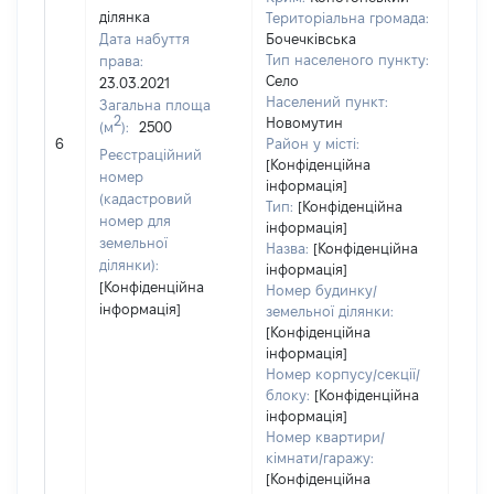
ділянка
Територіальна громада:
Дата набуття
Бочечківська
Тип населеного пункту:
права:
Село
23.03.2021
Населений пункт:
Загальна площа
[Член
2
Новомутин
(м
):
2500
нада
6
Район у місті:
Реєстраційний
інфо
[Конфіденційна
номер
інформація]
(кадастровий
Тип:
[Конфіденційна
номер для
інформація]
земельної
Назва:
[Конфіденційна
ділянки):
інформація]
[Конфіденційна
Номер будинку/
інформація]
земельної ділянки:
[Конфіденційна
інформація]
Номер корпусу/секції/
блоку:
[Конфіденційна
інформація]
Номер квартири/
кімнати/гаражу:
[Конфіденційна