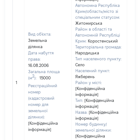
Автономна Республіка
Крим/область/місто зі
спеціальним статусом:
Житомирська
Район в області та
Вид об'єкта:
Автономній Республіці
Земельна
Крим:
Коростенський
ділянка
Територіальна громада:
Дата набуття
Народицька
Тип населеного пункту:
права:
Село
16.08.2006
Населений пункт:
Загальна площа
2
Яжберень
(м
):
15000
[Не
1
Район у місті:
заст
Реєстраційний
[Конфіденційна
номер
інформація]
(кадастровий
Тип:
[Конфіденційна
номер для
інформація]
земельної
Назва:
[Конфіденційна
ділянки):
інформація]
[Конфіденційна
Номер будинку/
інформація]
земельної ділянки:
[Конфіденційна