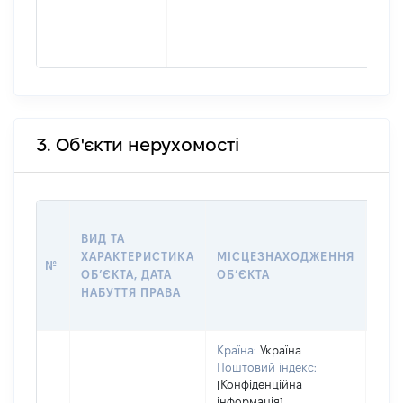
3. Об'єкти нерухомості
ВАР
ВИД ТА
ДАТ
ХАРАКТЕРИСТИКА
МІСЦЕЗНАХОДЖЕННЯ
ПРА
№
ОБʼЄКТА, ДАТА
ОБʼЄКТА
ОС
НАБУТТЯ ПРАВА
ГР
ОЦІ
Країна:
Україна
Поштовий індекс:
[Конфіденційна
інформація]