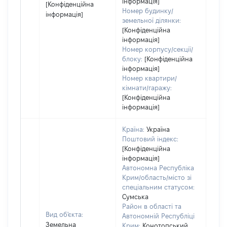
інформація]
[Конфіденційна
Номер будинку/
інформація]
земельної ділянки:
[Конфіденційна
інформація]
Номер корпусу/секції/
блоку:
[Конфіденційна
інформація]
Номер квартири/
кімнати/гаражу:
[Конфіденційна
інформація]
Країна:
Україна
Поштовий індекс:
[Конфіденційна
інформація]
Автономна Республіка
Крим/область/місто зі
спеціальним статусом:
Сумська
Район в області та
Вид об'єкта:
Автономній Республіці
Земельна
Крим:
Конотопський