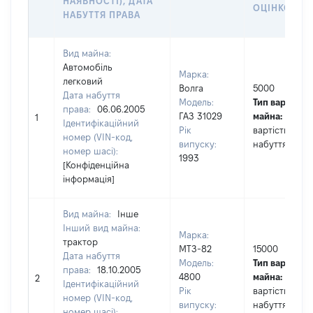
НАЯВНОСТІ), ДАТА
ОЦІНКОЮ, Г
НАБУТТЯ ПРАВА
Вид майна:
Автомобіль
Марка:
легковий
Волга
5000
Дата набуття
Модель:
Тип вартості
права:
06.06.2005
ГАЗ 31029
майна:
це
1
Ідентифікаційний
Рік
вартість на д
номер (VIN-код,
випуску:
набуття прав
номер шасі):
1993
[Конфіденційна
інформація]
Вид майна:
Інше
Інший вид майна:
Марка:
трактор
МТЗ-82
15000
Дата набуття
Модель:
Тип вартості
права:
18.10.2005
4800
майна:
це
2
Ідентифікаційний
Рік
вартість на д
номер (VIN-код,
випуску:
набуття прав
номер шасі):