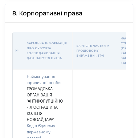
8. Корпоративні права
ЧАСТКА У
ЗАГАЛЬНА ІНФОРМАЦІЯ
СТАТУТНО
ВАРТІСТЬ ЧАСТКИ У
ПРО СУБʼЄКТА
(СКЛАДЕ
№
ГРОШОВОМУ
ГОСПОДАРЮВАННЯ,
КАПІТАЛІ 
ВИРАЖЕННІ, ГРН
ДАТА НАБУТТЯ ПРАВА
ЗАГАЛЬН
КАПІТАЛУ)
Найменування
юридичної особи:
ГРОМАДСЬКА
ОРГАНІЗАЦІЯ
"АНТИКОРУПЦІЙНО
- ЛЮСТРАЦІЙНА
КОЛЕГІЯ
НОВОАЙДАРА"
Код в Єдиному
державному