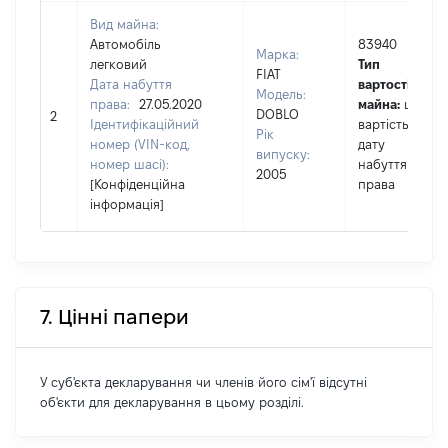
Вид майна:
Автомобіль
83940
Марка:
легковий
Тип
FIAT
Дата набуття
вартості
Модель:
права:
27.05.2020
майна:
це
DOBLO
2
Ідентифікаційний
вартість на
Рік
номер (VIN-код,
дату
випуску:
номер шасі):
набуття
2005
[Конфіденційна
права
інформація]
7. Цінні папери
У суб'єкта декларування чи членів його сім'ї відсутні
об'єкти для декларування в цьому розділі.