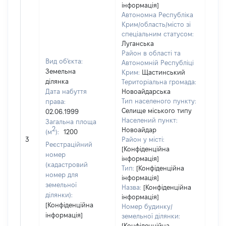
інформація]
Автономна Республіка
Крим/область/місто зі
спеціальним статусом:
Луганська
Район в області та
Вид об'єкта:
Автономній Республіці
Земельна
Крим:
Щастинський
ділянка
Територіальна громада:
Дата набуття
Новоайдарська
Тип населеного пункту:
права:
Селище міського типу
02.06.1999
Населений пункт:
Загальна площа
2
Новоайдар
(м
):
1200
[Не 
3
Район у місті:
Реєстраційний
[Конфіденційна
номер
інформація]
(кадастровий
Тип:
[Конфіденційна
номер для
інформація]
земельної
Назва:
[Конфіденційна
ділянки):
інформація]
[Конфіденційна
Номер будинку/
інформація]
земельної ділянки:
[Конфіденційна