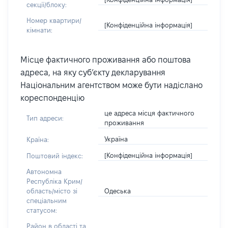
секції/блоку:
Номер квартири/
[Конфіденційна інформація]
кімнати:
Місце фактичного проживання або поштова
адреса, на яку суб’єкту декларування
Національним агентством може бути надіслано
кореспонденцію
це адреса місця фактичного
Тип адреси:
проживання
Україна
Країна:
[Конфіденційна інформація]
Поштовий індекс:
Автономна
Республіка Крим/
Одеська
область/місто зі
спеціальним
статусом:
Район в області та