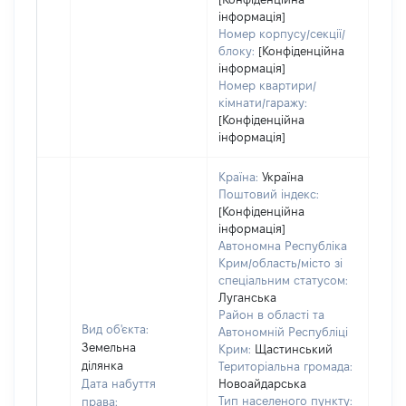
інформація]
Номер корпусу/секції/
блоку:
[Конфіденційна
інформація]
Номер квартири/
кімнати/гаражу:
[Конфіденційна
інформація]
Країна:
Україна
Поштовий індекс:
[Конфіденційна
інформація]
Автономна Республіка
Крим/область/місто зі
спеціальним статусом:
Луганська
Район в області та
Вид об'єкта:
Автономній Республіці
Земельна
Крим:
Щастинський
ділянка
Територіальна громада:
Дата набуття
Новоайдарська
Тип населеного пункту:
права: