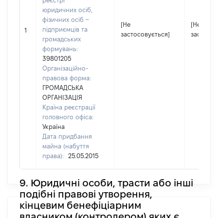
реєстрі
юридичних осіб,
фізичних осіб –
[Не
[Не
підприємців та
1
застосовується]
застосов
громадських
формувань:
39801205
Організаційно-
правова форма:
ГРОМАДСЬКА
ОРГАНІЗАЦІЯ
Країна реєстрації
головного офіса:
Україна
Дата придбання
майна (набуття
права):
25.05.2015
9. Юридичні особи, трасти або інші
подібні правові утворення,
кінцевим бенефіціарним
власником (контролером) яких є