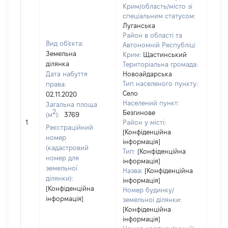
Крим/область/місто зі
спеціальним статусом:
Луганська
Район в області та
Вид об'єкта:
Автономній Республіці
Земельна
Крим:
Щастинський
ділянка
Територіальна громада:
Дата набуття
Новоайдарська
Тип населеного пункту:
права:
Село
02.11.2020
Населений пункт:
Загальна площа
2
Безгинове
(м
):
3769
[Не
1
Район у місті:
заст
Реєстраційний
[Конфіденційна
номер
інформація]
(кадастровий
Тип:
[Конфіденційна
номер для
інформація]
земельної
Назва:
[Конфіденційна
ділянки):
інформація]
[Конфіденційна
Номер будинку/
інформація]
земельної ділянки:
[Конфіденційна
інформація]