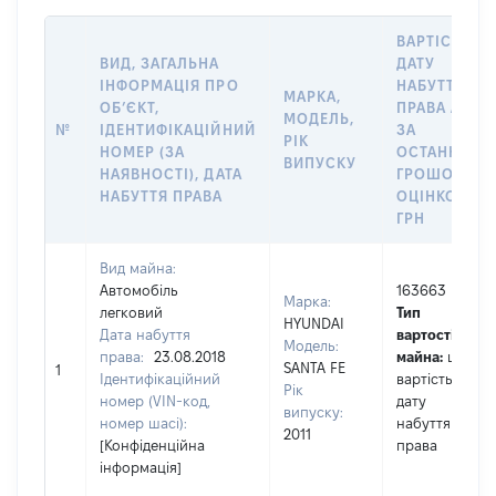
ВАРТІСТЬ Н
ВИД, ЗАГАЛЬНА
ДАТУ
ІНФОРМАЦІЯ ПРО
НАБУТТЯ
МАРКА,
ОБʼЄКТ,
ПРАВА АБО
МОДЕЛЬ,
№
ІДЕНТИФІКАЦІЙНИЙ
ЗА
РІК
НОМЕР (ЗА
ОСТАННЬО
ВИПУСКУ
НАЯВНОСТІ), ДАТА
ГРОШОВОЮ
НАБУТТЯ ПРАВА
ОЦІНКОЮ,
ГРН
Вид майна:
Автомобіль
163663
Марка:
легковий
Тип
HYUNDAI
Дата набуття
вартості
Модель:
права:
23.08.2018
майна:
це
SANTA FE
1
Ідентифікаційний
вартість на
Рік
номер (VIN-код,
дату
випуску:
номер шасі):
набуття
2011
[Конфіденційна
права
інформація]