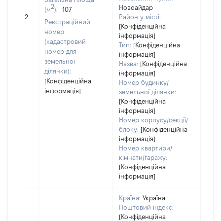
2
Новоайдар
(м
):
107
[Не 
2
Район у місті:
Реєстраційний
[Конфіденційна
номер
інформація]
(кадастровий
Тип:
[Конфіденційна
номер для
інформація]
земельної
Назва:
[Конфіденційна
ділянки):
інформація]
[Конфіденційна
Номер будинку/
інформація]
земельної ділянки:
[Конфіденційна
інформація]
Номер корпусу/секції/
блоку:
[Конфіденційна
інформація]
Номер квартири/
кімнати/гаражу:
[Конфіденційна
інформація]
Країна:
Україна
Поштовий індекс:
[Конфіденційна