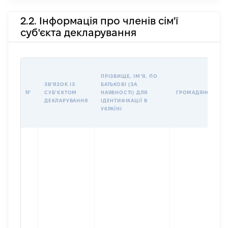
2.2. Інформація про членів сім'ї
суб'єкта декларування
ПРІЗВИЩЕ, ІМʼЯ, ПО
ЗВʼЯЗОК ІЗ
БАТЬКОВІ (ЗА
№
СУБʼЄКТОМ
НАЯВНОСТІ) ДЛЯ
ГРОМАДЯНСТВО
ДЕКЛАРУВАННЯ
ІДЕНТИФІКАЦІЇ В
УКРАЇНІ