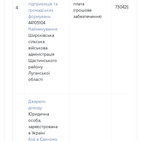
підприємців та
плата
730429
4
громадських
(грошове
формувань:
забезпечення)
44105104
Найменування:
Широківська
сільська
військова
адміністрація
Щастинського
району
Луганської
області
Джерело
доходу:
Юридична
особа,
зареєстрована
в Україні
Код в Єдиному