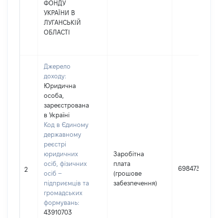
ФОНДУ
УКРАЇНИ В
ЛУГАНСЬКІЙ
ОБЛАСТІ
Джерело
доходу:
Юридична
особа,
зареєстрована
в Україні
Код в Єдиному
державному
реєстрі
юридичних
Заробітна
осіб, фізичних
плата
698473
2
осіб –
(грошове
підприємців та
забезпечення)
громадських
формувань:
43910703