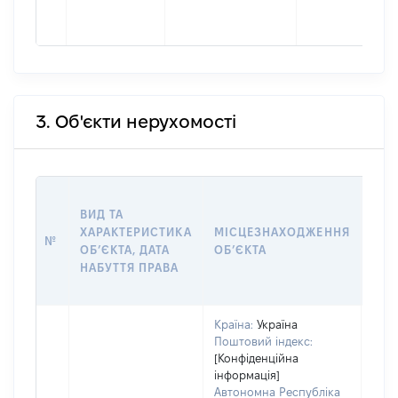
3. Об'єкти нерухомості
ВАР
ВИД ТА
ДАТ
ХАРАКТЕРИСТИКА
МІСЦЕЗНАХОДЖЕННЯ
ПРА
№
ОБʼЄКТА, ДАТА
ОБʼЄКТА
ОС
НАБУТТЯ ПРАВА
ГР
ОЦІ
Країна:
Україна
Поштовий індекс:
[Конфіденційна
інформація]
Автономна Республіка