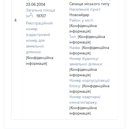
Селище міського типу
23.06.2004
Населений пункт:
Загальна площа
2
Новоайдар
(м
):
19707
[Не 
4
Район у місті:
Реєстраційний
[Конфіденційна
номер
інформація]
(кадастровий
Тип:
[Конфіденційна
номер для
інформація]
земельної
Назва:
[Конфіденційна
ділянки):
інформація]
[Конфіденційна
Номер будинку/
інформація]
земельної ділянки:
[Конфіденційна
інформація]
Номер корпусу/секції/
блоку:
[Конфіденційна
інформація]
Номер квартири/
кімнати/гаражу:
[Конфіденційна
інформація]