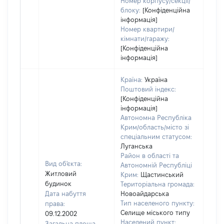
Номер корпусу/секції/
блоку:
[Конфіденційна
інформація]
Номер квартири/
кімнати/гаражу:
[Конфіденційна
інформація]
Країна:
Україна
Поштовий індекс:
[Конфіденційна
інформація]
Автономна Республіка
Крим/область/місто зі
спеціальним статусом:
Луганська
Район в області та
Вид об'єкта:
Автономній Республіці
Житловий
Крим:
Щастинський
будинок
Територіальна громада:
Дата набуття
Новоайдарська
Тип населеного пункту:
права:
Селище міського типу
09.12.2002
Населений пункт:
Загальна площа