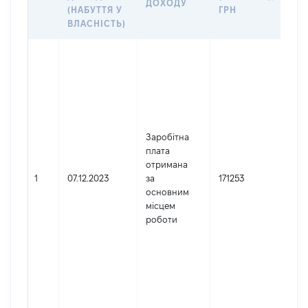
ДОХОДУ
(Д
(НАБУТТЯ У
ГРН
ДО
ВЛАСНІСТЬ)
Дже
Юр
осо
зар
в У
Най
Заробітна
ЧЕР
плата
ОБ
отримана
ПР
1
07.12.2023
за
171253
Код
основним
де
місцем
реє
роботи
юр
осі
осі
під
гро
фор
029