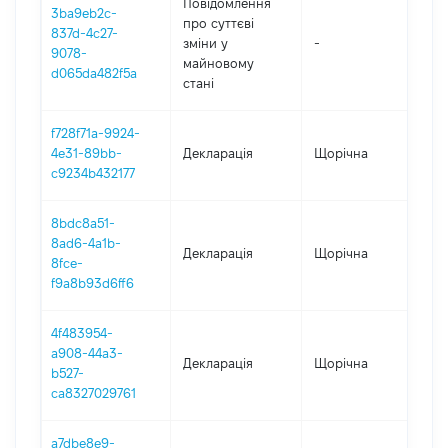
Повідомлення
3ba9eb2c-
про суттєві
837d-4c27-
зміни y
-
202
9078-
майновому
d065da482f5a
стані
f728f71a-9924-
4e31-89bb-
Декларація
Щорічна
202
c9234b432177
8bdc8a51-
8ad6-4a1b-
Декларація
Щорічна
202
8fce-
f9a8b93d6ff6
4f483954-
a908-44a3-
Декларація
Щорічна
202
b527-
ca8327029761
a7dbe8e9-