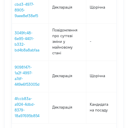
cbd3-4977-
Декларація
Щорічна
202
8905-
9aee8ef38ef5
Повідомлення
3049fc48-
про суттєві
6e95-4401-
зміни y
-
202
b332-
майновому
bd4b8a8abfaa
стані
90981471-
1a2f-4997-
Декларація
Щорічна
201
a7df-
449e6f53005d
4fccb83a-
a924-4dbd-
Кандидата
Декларація
201
8379-
на посаду
18a97695b854