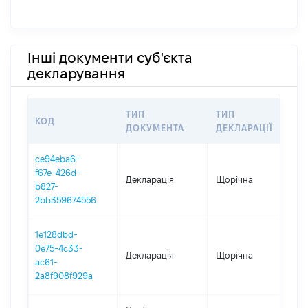
Інші документи суб'єкта
декларування
ТИП
ТИП
КОД
ПЕ
ДОКУМЕНТА
ДЕКЛАРАЦІЇ
ce94eba6-
f67e-426d-
Декларація
Щорічна
202
b827-
2bb359674556
1e128dbd-
0e75-4c33-
Декларація
Щорічна
202
ac61-
2a8f908f929a