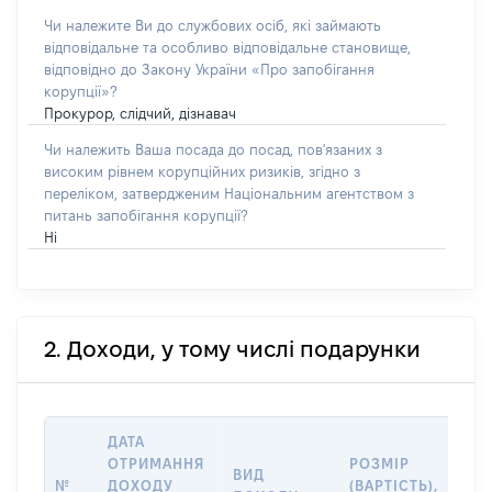
Чи належите Ви до службових осіб, які займають
відповідальне та особливо відповідальне становище,
відповідно до Закону України «Про запобігання
корупції»?
Прокурор, слідчий, дізнавач
Чи належить Ваша посада до посад, пов'язаних з
високим рівнем корупційних ризиків, згідно з
переліком, затвердженим Національним агентством з
питань запобігання корупції?
Ні
2. Доходи, у тому числі подарунки
ДАТА
ІН
ОТРИМАННЯ
РОЗМІР
ВИД
ПР
№
ДОХОДУ
(ВАРТІСТЬ),