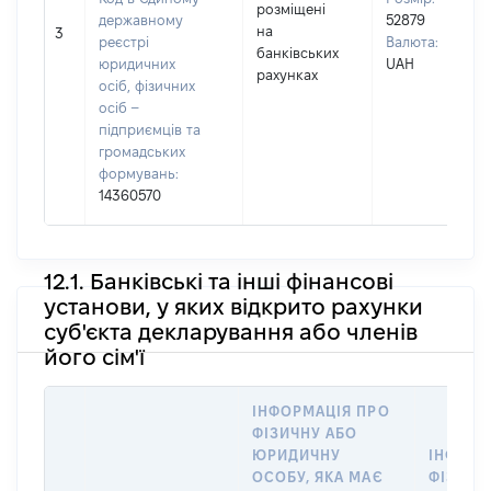
розміщені
державному
52879
на
3
реєстрі
Валюта:
банківських
юридичних
UAH
рахунках
осіб, фізичних
осіб –
підприємців та
громадських
формувань:
14360570
12.1. Банківські та інші фінансові
установи, у яких відкрито рахунки
суб'єкта декларування або членів
його сім'ї
ІНФОРМАЦІЯ ПРО
ФІЗИЧНУ АБО
ЮРИДИЧНУ
ІНФОРМ
ОСОБУ, ЯКА МАЄ
ФІЗИЧН