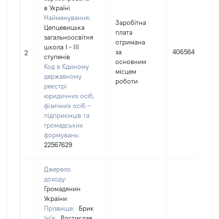
в Україні
Найменування:
Заробітна
Цепцевицька
плата
загальноосвітня
отримана
школа І - ІІІ
за
406564
2
ступенів
основним
Код в Єдиному
місцем
державному
роботи
реєстрі
юридичних осіб,
фізичних осіб –
підприємців та
громадських
формувань:
22567629
Джерело
доходу:
Громадянин
України
Прізвище:
Брик
Ім'я:
Ростислав