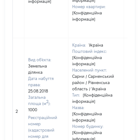
інформація]
інформація]
Номер квартири:
[Конфіденційна
інформація]
Країна:
Україна
Поштовий індекс:
[Конфіденційна
Вид об'єкта:
інформація]
Земельна
Населений пункт:
ділянка
Сарни / Сарненський
Дата набуття
район / Рівненська
права:
область / Україна
25.08.2018
Тип:
[Конфіденційна
Загальна
інформація]
2
площа (м
):
Назва:
1000
48938
2
[Конфіденційна
Реєстраційний
інформація]
номер
Номер будинку:
(кадастровий
[Конфіденційна
номер для
інформація]