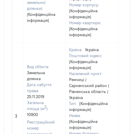
земельної
Номер корпусу:
ділянки):
[Конфіденційна
[Конфіденційна
інформація]
інформація]
Номер квартири:
[Конфіденційна
інформація]
Країна:
Україна
Поштовий індекс:
[Конфіденційна
Вид об'єкта:
інформація]
Земельна
Населений пункт:
ділянка
Ремчиці /
Дата набуття
Сарненський район /
права:
Рівненська область /
25.11.2019
Україна
Загальна
Тип:
[Конфіденційна
2
площа (м
):
інформація]
10900
Назва:
[Не ві
3
[Конфіденційна
Реєстраційний
інформація]
номер
Номер будинку: