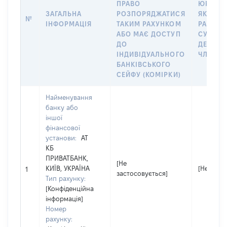
ПРАВО
ЮРИДИЧ
ЗАГАЛЬНА
РОЗПОРЯДЖАТИСЯ
ЯКА ВІ
№
ІНФОРМАЦІЯ
ТАКИМ РАХУНКОМ
РАХУНО
АБО МАЄ ДОСТУП
СУБ’ЄК
ДО
ДЕКЛАР
ІНДИВІДУАЛЬНОГО
ЧЛЕНІВ 
БАНКІВСЬКОГО
СЕЙФУ (КОМІРКИ)
Найменування
банку або
іншої
фінансової
установи:
АТ
КБ
ПРИВАТБАНК,
[Не
КИЇВ, УКРАЇНА
[Не заст
1
застосовується]
Тип рахунку:
[Конфіденційна
інформація]
Номер
рахунку: