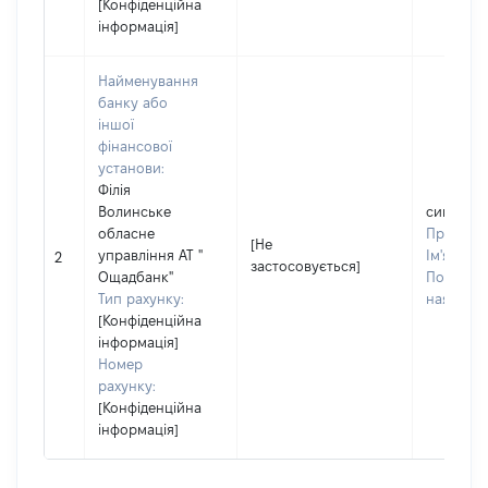
[Конфіденційна
інформація]
Найменування
банку або
іншої
фінансової
установи:
Філія
Волинське
син
обласне
Прізвищ
[Не
управління АТ "
Ім'я:
Яро
2
застосовується]
Ощадбанк"
По батько
Тип рахунку:
наявності
[Конфіденційна
інформація]
Номер
рахунку:
[Конфіденційна
інформація]