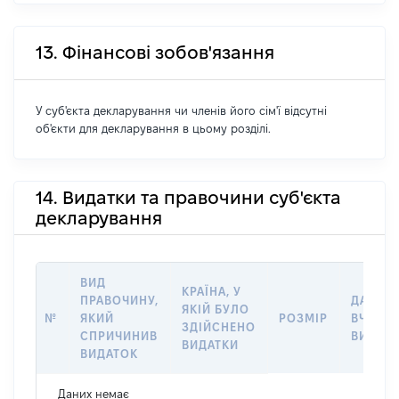
13. Фінансові зобов'язання
У суб'єкта декларування чи членів його сім'ї відсутні
об'єкти для декларування в цьому розділі.
14. Видатки та правочини суб'єкта
декларування
ВИД
КРАЇНА, У
ПРАВОЧИНУ,
ДАТА
ЯКІЙ БУЛО
№
ЯКИЙ
РОЗМІР
ВЧИНЕ
ЗДІЙСНЕНО
СПРИЧИНИВ
ВИДАТ
ВИДАТКИ
ВИДАТОК
Даних немає