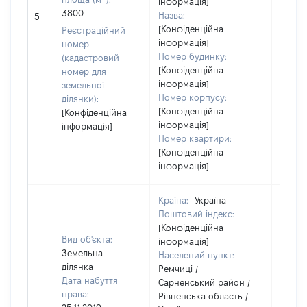
інформація]
3800
Назва:
[Не ві
5
[Конфіденційна
Реєстраційний
інформація]
номер
Номер будинку:
(кадастровий
[Конфіденційна
номер для
інформація]
земельної
Номер корпусу:
ділянки):
[Конфіденційна
[Конфіденційна
інформація]
інформація]
Номер квартири:
[Конфіденційна
інформація]
Країна:
Україна
Поштовий індекс:
[Конфіденційна
Вид об'єкта:
інформація]
Земельна
Населений пункт:
ділянка
Ремчиці /
Дата набуття
Сарненський район /
права:
Рівненська область /