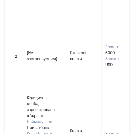
Розмір:
[Не
Готівкові
6000
2
застосовується]
кошти
Валюта:
USD
Юридична
особа,
зареєстрована
в Україні
Найменування:
Приватбанк
Кошти,
Код в Єдиному
Розмір: