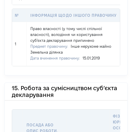
№
ІНФОРМАЦІЯ ЩОДО ІНШОГО ПРАВОЧИНУ
Право власності (у тому числі спільної
власності), володіння чи користування
суб’єкта декларування припинено
1
Предмет правочину:
Інше нерухоме майно
Земельна ділянка
Дата вчинення правочину:
15.01.2019
15. Робота за сумісництвом суб’єкта
декларування
ФІЗИЧНА
ЮРИДИЧ
ПОСАДА АБО
ОСОБА, 
ОПИС РОБОТИ,