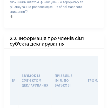
злочинним шляхом, фінансуванню тероризму та
фінансуванню розповсюдження зброї масового
знищення”?
Ні
2.2. Інформація про членів сім'ї
суб'єкта декларування
ЗВ'ЯЗОК ІЗ
ПРІЗВИЩЕ,
№
СУБ'ЄКТОМ
ІМ'Я, ПО
ГРОМАДЯН
ДЕКЛАРУВАННЯ
БАТЬКОВІ