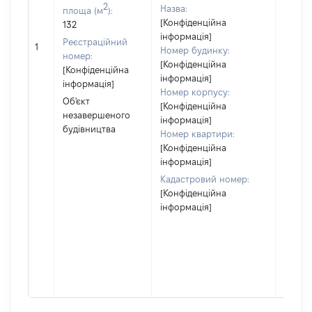
2
Назва:
площа (м
):
власні
[Конфіденційна
132
перед
інформація]
в оре
Реєстраційний
1
Номер будинку:
іншом
номер:
[Конфіденційна
корис
[Конфіденційна
інформація]
незал
інформація]
Номер корпусу:
право
Об'єкт
[Конфіденційна
підста
незавершеного
інформація]
набут
будівництва
Номер квартири:
права
[Конфіденційна
Об'єкт
інформація]
повні
Кадастровий номер:
частк
[Конфіденційна
побуд
інформація]
матері
за ко
суб'єк
декла
або ч
його сі