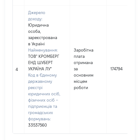
Джерело
доходу:
Юридична
особа,
зареєстрована
в Україні
Найменування:
Заробітна
ТОВ" КРОМБЕРГ
плата
ЕНД ШУБЕРТ
отримана
УКРАЇНА ЛУ"
за
174794
4
Код в Єдиному
основним
державному
місцем
реєстрі
роботи
юридичних осіб,
фізичних осіб –
підприємців та
громадських
формувань:
33537560