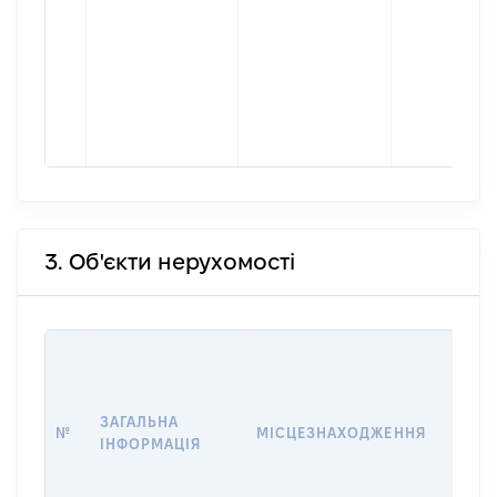
3. Об'єкти нерухомості
ВАРТ
ДАТУ
НАБУ
ЗАГАЛЬНА
ПРАВ
№
МІСЦЕЗНАХОДЖЕННЯ
ІНФОРМАЦІЯ
ЗА
ОСТ
ГРО