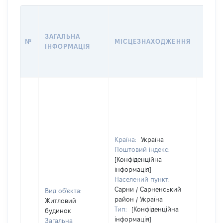
ЗВ'ЯЗ
ЗАГАЛЬНА
№
МІСЦЕЗНАХОДЖЕННЯ
СУБ'
ІНФОРМАЦІЯ
ДЕКЛ
Об'єкт
розта
на зе
ділянц
належ
Країна:
Україна
суб'єк
Поштовий індекс:
декла
[Конфіденційна
або ч
інформація]
його с
Населений пункт:
праві
Сарни / Сарненський
Вид об'єкта:
прива
район / Україна
Житловий
власно
Тип:
[Конфіденційна
будинок
включ
інформація]
Загальна
спіль