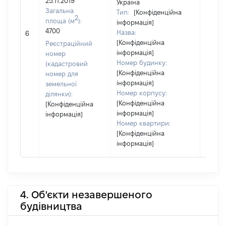
25.11.2019
Україна
Загальна
Тип:
[Конфіденційна
2
площа (м
):
інформація]
4700
Назва:
[Не ві
6
[Конфіденційна
Реєстраційний
інформація]
номер
Номер будинку:
(кадастровий
[Конфіденційна
номер для
інформація]
земельної
Номер корпусу:
ділянки):
[Конфіденційна
[Конфіденційна
інформація]
інформація]
Номер квартири:
[Конфіденційна
інформація]
4. Об'єкти незавершеного
будівництва