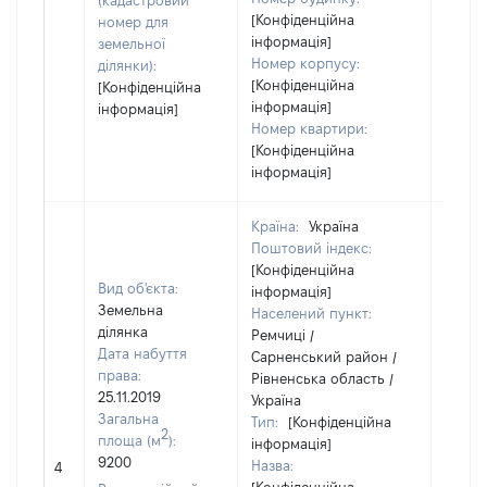
(кадастровий
[Конфіденційна
номер для
інформація]
земельної
Номер корпусу:
ділянки):
[Конфіденційна
[Конфіденційна
інформація]
інформація]
Номер квартири:
[Конфіденційна
інформація]
Країна:
Україна
Поштовий індекс:
[Конфіденційна
Вид об'єкта:
інформація]
Земельна
Населений пункт:
ділянка
Ремчиці /
Дата набуття
Сарненський район /
права:
Рівненська область /
25.11.2019
Україна
Загальна
Тип:
[Конфіденційна
2
площа (м
):
інформація]
9200
Назва:
[Не ві
4