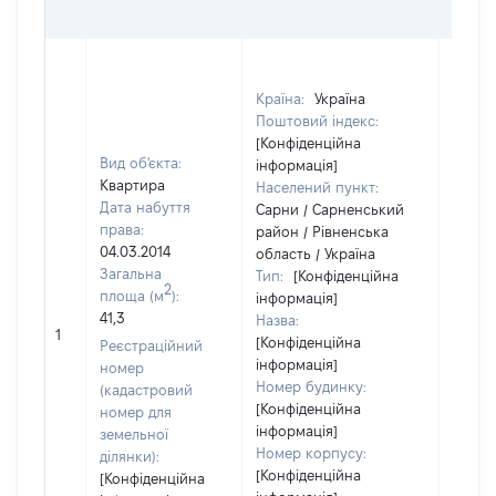
ОЦІ
Країна:
Україна
Поштовий індекс:
[Конфіденційна
Вид об'єкта:
інформація]
Квартира
Населений пункт:
Дата набуття
Сарни / Сарненський
права:
район / Рівненська
04.03.2014
область / Україна
Загальна
Тип:
[Конфіденційна
2
площа (м
):
інформація]
41,3
Назва:
[Не ві
1
[Конфіденційна
Реєстраційний
інформація]
номер
Номер будинку:
(кадастровий
[Конфіденційна
номер для
інформація]
земельної
Номер корпусу:
ділянки):
[Конфіденційна
[Конфіденційна