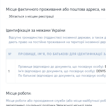
Місце фактичного проживання або поштова адреса, на я
Збігається з місцем реєстрації
Ідентифікація за межами України
Відсутнє громадянство (підданство) іноземної держави, а також д
дають право на постійне проживання на території іноземної де
№
ПРІЗВИЩЕ, ІМ’Я, ПО БАТЬКОВІ ДЛЯ ІДЕНТИФІКАЦІЇ
Прізвище (відповідно до документа, що посвідчує особу):
Ім’я (відповідно до документа, що посвідчує особу):
DENYS
1
По батькові (відповідно до документа, що посвідчує особу)
Місце роботи:
Місце роботи або проходження служби
(або місце майбутньої ро
департамент соціальної політики Черкаської міської ради