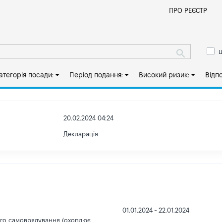
Й
ПРО РЕЄСТР
ш
атегорія посади:
Період подання:
Високий ризик:
Відп
20.02.2024 04:24
Декларація
01.01.2024 - 22.01.2024
ого самоврядування (охоплює