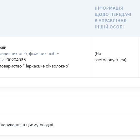
ІНФОРМАЦІЯ
ЩОДО ПЕРЕДАЧІ
В УПРАВЛІННЯ
ІНШІЙ ОСОБІ
аїні
идичних осіб, фізичних осіб –
[Не
нь:
00204033
застосовується]
товариство "Черкаське хімволокно"
екларування в цьому розділі.