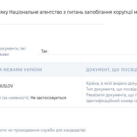
ку Національне агентство з питань запобігання корупції 
окументи, які
Так
ржави
 ЗА МЕЖАМИ УКРАЇНИ
ДОКУМЕНТ, ЩО ПОСВІ
Країна, в якій видано док
BUSLOV
Тип документа, що посвід
Реквізити документа, що 
 (за наявності):
Не застосовується
Ідентифікаційний номер (з
боти чи проходження служби для кандидатів)
: