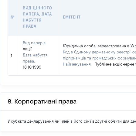
ВИД ЦІННОГО
ПАПЕРА, ДАТА
№
ЕМІТЕНТ
НАБУТТЯ
ПРАВА
Вид паперів:
Юридична особа, зареєстрована в Укр
Акції
Код в Єдиному державному реєстрі юр
Дата набуття
1
підприємців та громадських формува
права:
Найменування:
Публічне акціонерне 
18.10.1999
8. Корпоративні права
У суб'єкта декларування чи членів його сім'ї відсутні об'єкти для д