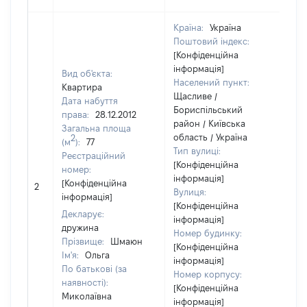
Країна:
Україна
Поштовий індекс:
[Конфіденційна
інформація]
Вид об'єкта:
Населений пункт:
Квартира
Щасливе /
Дата набуття
Бориспільський
права:
28.12.2012
район / Київська
Загальна площа
область / Україна
2
(м
):
77
Тип вулиці:
Реєстраційний
[Конфіденційна
номер:
[Чл
інформація]
[Конфіденційна
2
не
Вулиця:
інформація]
ін
[Конфіденційна
Декларує:
інформація]
дружина
Номер будинку:
Прізвище:
Шмаюн
[Конфіденційна
Ім'я:
Ольга
інформація]
По батькові (за
Номер корпусу:
наявності):
[Конфіденційна
Миколаївна
інформація]