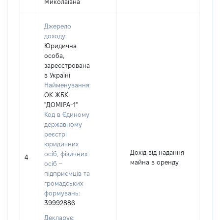
Миколаївна
Джерело
доходу:
Юридична
особа,
зареєстрована
в Україні
Найменування:
ОК ЖБК
"ДОМІРА-1"
Код в Єдиному
державному
реєстрі
юридичних
Дохід від надання
осіб, фізичних
4
17
майна в оренду
осіб –
підприємців та
громадських
формувань:
39992886
Декларує: