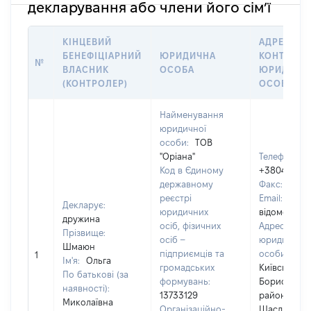
декларування або члени його сім’ї
КІНЦЕВИЙ
АДРЕСА Т
БЕНЕФІЦІАРНИЙ
ЮРИДИЧНА
КОНТАКТИ
№
ВЛАСНИК
ОСОБА
ЮРИДИЧН
(КОНТРОЛЕР)
ОСОБИ
Найменування
юридичної
особи:
ТОВ
"Оріана"
Телефон:
Код в Єдиному
+380459535
державному
Факс:
5681
реєстрі
Email:
[Не
Декларує:
юридичних
відомо]
дружина
осіб, фізичних
Адреса
Прізвище:
осіб –
юридичної
Шмаюн
підприємців та
особи:
083
1
Ім'я:
Ольга
громадських
Київська обл
По батькові (за
формувань:
Бориспільс
наявності):
13733129
район, село
Миколаївна
Організаційно-
Щасливе,