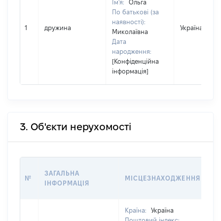
Ім'я:
Ольга
По батькові (за
наявності):
1
дружина
Україна
Миколаївна
Дата
народження:
[Конфіденційна
інформація]
3. Об'єкти нерухомості
ВА
ЗАГАЛЬНА
№
МІСЦЕЗНАХОДЖЕННЯ
НА
ІНФОРМАЦІЯ
Н
Країна:
Україна
Поштовий індекс: