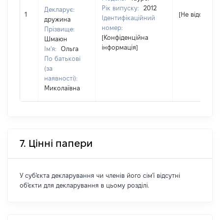
Рік випуску:
2012
Декларує:
1
[Не відомо]
Ідентифікаційний
дружина
номер:
Прізвище:
[Конфіденційна
Шмаюн
інформація]
Ім'я:
Ольга
По батькові
(за
наявності):
Миколаївна
7. Цінні папери
У суб'єкта декларування чи членів його сім'ї відсутні
об'єкти для декларування в цьому розділі.