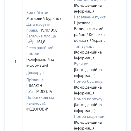
[Конфіденційна
інформація]
Вид об'єкта:
Населений пункт:
Житловий будинок
Щасливе /
Дата набуття
Бориспільський
права:
19.11.1998
район / Київська
Загальна площа
2
область / Україна
(м
):
161,6
Тип вулиці:
Реєстраційний
[Конфіденційна
номер:
інформація]
[Конфіденційна
1
[Н
Вулиця:
інформація]
[Конфіденційна
Декларує:
інформація]
Прізвище:
Номер будинку:
ШМАЮН
[Конфіденційна
Ім'я:
МИКОЛА
інформація]
По батькові (за
Номер корпусу:
наявності):
[Конфіденційна
ФЕДОРОВИЧ
інформація]
Номер квартири:
[Конфіденційна
інформація]