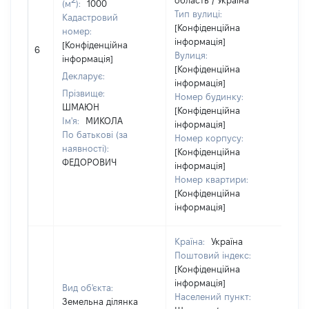
область / Україна
(м
):
1000
Тип вулиці:
Кадастровий
[Конфіденційна
номер:
інформація]
[Конфіденційна
6
[Н
Вулиця:
інформація]
[Конфіденційна
Декларує:
інформація]
Прізвище:
Номер будинку:
ШМАЮН
[Конфіденційна
Ім'я:
МИКОЛА
інформація]
По батькові (за
Номер корпусу:
наявності):
[Конфіденційна
ФЕДОРОВИЧ
інформація]
Номер квартири:
[Конфіденційна
інформація]
Країна:
Україна
Поштовий індекс:
[Конфіденційна
інформація]
Вид об'єкта:
Населений пункт:
Земельна ділянка