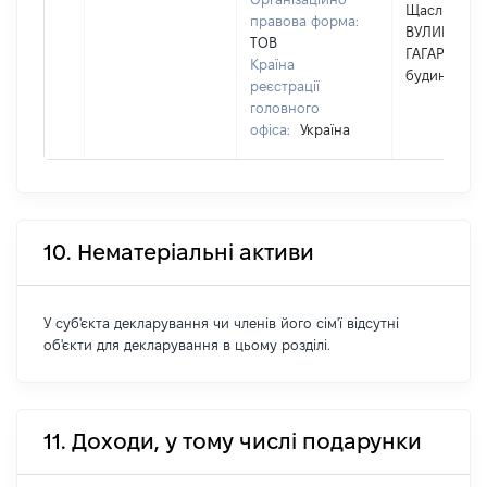
Щасливе,
правова форма:
ВУЛИЦЯ
ТОВ
ГАГАРІНА,
Країна
будинок 15
реєстрації
головного
офіса:
Україна
10. Нематеріальні активи
У суб'єкта декларування чи членів його сім'ї відсутні
об'єкти для декларування в цьому розділі.
11. Доходи, у тому числі подарунки