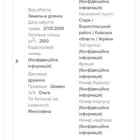
[Конфіденційна
інформація]
Вид об'єкта:
Населений пункт:
Земельна ділянка
Старе /
Дата набуття
Бориспільський
права:
27.03.2009
район / Київська
Загальна площа
область / Україна
2
(м
):
2500
Тип вулиці:
Кадастровий
[Конфіденційна
номер:
інформація]
[Конфіденційна
8
[Н
Вулиця:
інформація]
[Конфіденційна
Декларує:
інформація]
дружина
Номер будинку:
Прізвище:
Шмаюн
[Конфіденційна
Ім'я:
Ольга
інформація]
По батькові (за
Номер корпусу:
наявності):
[Конфіденційна
Миколаївна
інформація]
Номер квартири:
[Конфіденційна
інформація]