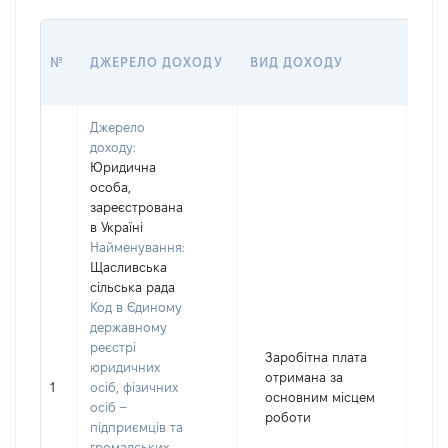
РОЗ
№
ДЖЕРЕЛО ДОХОДУ
ВИД ДОХОДУ
(ВА
Джерело
доходу:
Юридична
особа,
зареєстрована
в Україні
Найменування:
Щасливська
сільська рада
Код в Єдиному
державному
реєстрі
Заробітна плата
юридичних
отримана за
1
осіб, фізичних
3
основним місцем
осіб –
роботи
підприємців та
громадських