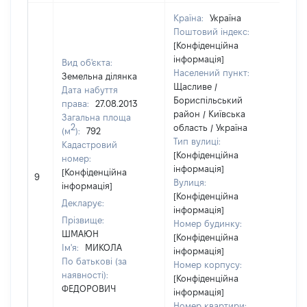
Країна:
Україна
Поштовий індекс:
[Конфіденційна
інформація]
Вид об'єкта:
Населений пункт:
Земельна ділянка
Щасливе /
Дата набуття
Бориспільський
права:
27.08.2013
район / Київська
Загальна площа
2
область / Україна
(м
):
792
Тип вулиці:
Кадастровий
[Конфіденційна
номер:
інформація]
[Конфіденційна
9
56
Вулиця:
інформація]
[Конфіденційна
Декларує:
інформація]
Прізвище:
Номер будинку:
ШМАЮН
[Конфіденційна
Ім'я:
МИКОЛА
інформація]
По батькові (за
Номер корпусу:
наявності):
[Конфіденційна
ФЕДОРОВИЧ
інформація]
Номер квартири: