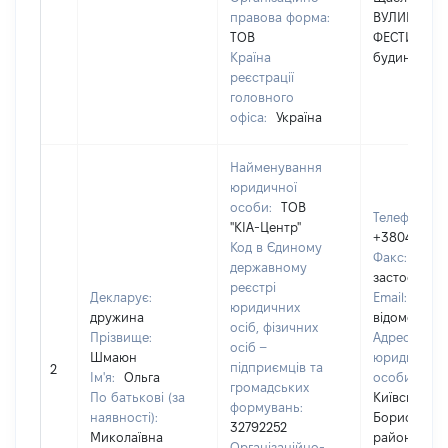
правова форма:
ВУЛИЦЯ
ТОВ
ФЕСТИВАЛЬ
Країна
будинок 31
реєстрації
головного
офіса:
Україна
Найменування
юридичної
особи:
ТОВ
Телефон:
"КІА-Центр"
+380459535
Код в Єдиному
Факс:
[Не
державному
застосовуєт
реєстрі
Декларує:
Email:
[Не
юридичних
дружина
відомо]
осіб, фізичних
Прізвище:
Адреса
осіб –
Шмаюн
юридичної
підприємців та
2
Ім'я:
Ольга
особи:
083
громадських
По батькові (за
Київська обл
формувань:
наявності):
Бориспільс
32792252
Миколаївна
район, село
Організаційно-