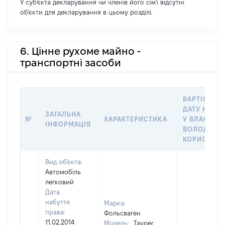
У суб'єкта декларування чи членів його сім'ї відсутні
об'єкти для декларування в цьому розділі.
6. Цінне рухоме майно -
транспортні засоби
ВАРТІСТЬ Н
ДАТУ НАБУ
ЗАГАЛЬНА
№
ХАРАКТЕРИСТИКА
У ВЛАСНІСТ
ІНФОРМАЦІЯ
ВОЛОДІННЯ
КОРИСТУВ
Вид об'єкта:
Автомобіль
легковий
Дата
набуття
Марка:
права:
Фольсваген
11.02.2014
Модель:
Таурег