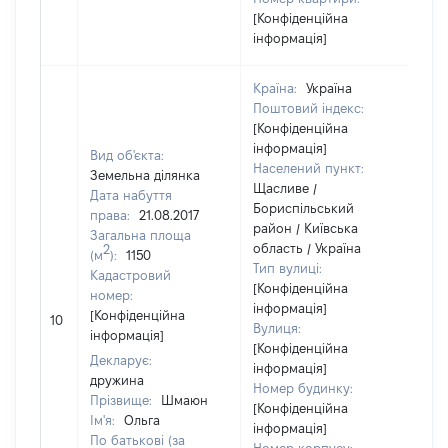
[Конфіденційна
інформація]
Країна:
Україна
Поштовий індекс:
[Конфіденційна
інформація]
Вид об'єкта:
Населений пункт:
Земельна ділянка
Щасливе /
Дата набуття
Бориспільський
права:
21.08.2017
район / Київська
Загальна площа
область / Україна
2
(м
):
1150
Тип вулиці:
Кадастровий
[Конфіденційна
номер:
інформація]
[Конфіденційна
10
24
Вулиця:
інформація]
[Конфіденційна
Декларує:
інформація]
дружина
Номер будинку:
Прізвище:
Шмаюн
[Конфіденційна
Ім'я:
Ольга
інформація]
По батькові (за