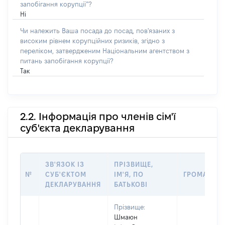
запобігання корупції”?
Ні
Чи належить Ваша посада до посад, пов'язаних з
високим рівнем корупційних ризиків, згідно з
переліком, затвердженим Національним агентством з
питань запобігання корупції?
Так
2.2. Інформація про членів сім'ї
суб'єкта декларування
ЗВ'ЯЗОК ІЗ
ПРІЗВИЩЕ,
№
СУБ'ЄКТОМ
ІМ'Я, ПО
ГРОМАДЯН
ДЕКЛАРУВАННЯ
БАТЬКОВІ
Прізвище:
Шмаюн