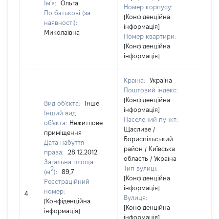
Ім'я:
Ольга
Номер корпусу:
По батькові (за
[Конфіденційна
наявності):
інформація]
Миколаївна
Номер квартири:
[Конфіденційна
інформація]
Країна:
Україна
Поштовий індекс:
[Конфіденційна
Вид об'єкта:
Інше
інформація]
Інший вид
Населений пункт:
об'єкта:
Нежитлове
Щасливе /
приміщення
Бориспільський
Дата набуття
район / Київська
права:
28.12.2012
область / Україна
Загальна площа
Тип вулиці:
2
(м
):
89,7
[Конфіденційна
Реєстраційний
[Чл
інформація]
номер:
4
не
Вулиця:
[Конфіденційна
ін
[Конфіденційна
інформація]
інформація]