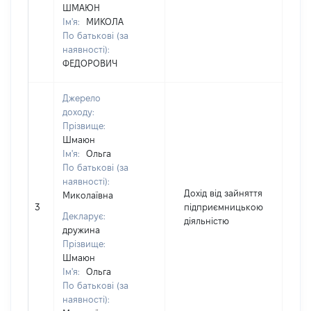
ШМАЮН
Ім'я:
МИКОЛА
По батькові (за
наявності):
ФЕДОРОВИЧ
Джерело
доходу:
Прізвище:
Шмаюн
Ім'я:
Ольга
По батькові (за
наявності):
Дохід від зайняття
Миколаївна
3
підприємницькою
4
Декларує:
діяльністю
дружина
Прізвище:
Шмаюн
Ім'я:
Ольга
По батькові (за
наявності):