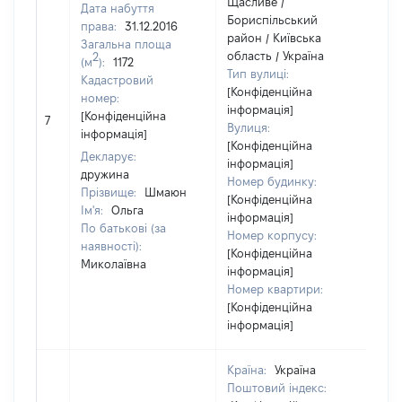
Щасливе /
Дата набуття
Бориспільський
права:
31.12.2016
район / Київська
Загальна площа
область / Україна
2
(м
):
1172
Тип вулиці:
Кадастровий
[Конфіденційна
номер:
інформація]
[Конфіденційна
7
[Н
Вулиця:
інформація]
[Конфіденційна
Декларує:
інформація]
дружина
Номер будинку:
Прізвище:
Шмаюн
[Конфіденційна
Ім'я:
Ольга
інформація]
По батькові (за
Номер корпусу:
наявності):
[Конфіденційна
Миколаївна
інформація]
Номер квартири:
[Конфіденційна
інформація]
Країна:
Україна
Поштовий індекс: