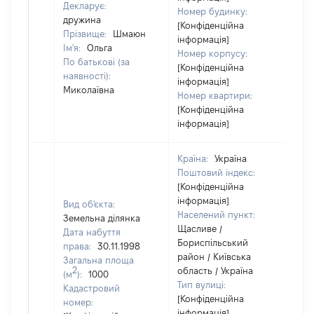
Декларує:
Номер будинку:
дружина
[Конфіденційна
Прізвище:
Шмаюн
інформація]
Ім'я:
Ольга
Номер корпусу:
По батькові (за
[Конфіденційна
наявності):
інформація]
Миколаївна
Номер квартири:
[Конфіденційна
інформація]
Країна:
Україна
Поштовий індекс:
[Конфіденційна
інформація]
Вид об'єкта:
Населений пункт:
Земельна ділянка
Щасливе /
Дата набуття
Бориспільський
права:
30.11.1998
район / Київська
Загальна площа
2
область / Україна
(м
):
1000
Тип вулиці:
Кадастровий
[Конфіденційна
номер:
інформація]