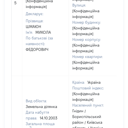
[Конфіденційна
5
[Н
Вулиця:
інформація]
[Конфіденційна
Декларує:
інформація]
Прізвище:
Номер будинку:
ШМАЮН
[Конфіденційна
Ім'я:
МИКОЛА
інформація]
По батькові (за
Номер корпусу:
наявності):
[Конфіденційна
ФЕДОРОВИЧ
інформація]
Номер квартири:
[Конфіденційна
інформація]
Країна:
Україна
Поштовий індекс:
[Конфіденційна
інформація]
Вид об'єкта:
Населений пункт:
Земельна ділянка
Гнідин /
Дата набуття
Бориспільський
права:
14.10.2003
район / Київська
Загальна площа
2