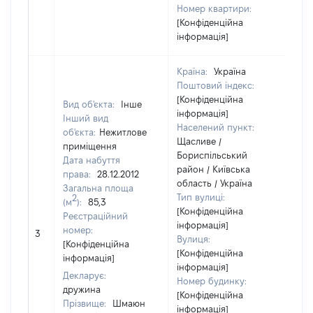
Номер квартири:
[Конфіденційна
інформація]
Країна:
Україна
Поштовий індекс:
[Конфіденційна
Вид об'єкта:
Інше
інформація]
Інший вид
Населений пункт:
об'єкта:
Нежитлове
Щасливе /
приміщення
Бориспільський
Дата набуття
район / Київська
права:
28.12.2012
область / Україна
Загальна площа
Тип вулиці:
2
(м
):
85,3
[Конфіденційна
Реєстраційний
[Чл
інформація]
номер:
3
не
Вулиця:
[Конфіденційна
ін
[Конфіденційна
інформація]
інформація]
Декларує:
Номер будинку:
дружина
[Конфіденційна
Прізвище:
Шмаюн
інформація]