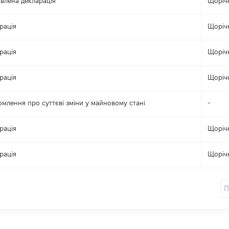
влена декларація
Щоріч
рація
Щоріч
рація
Щоріч
рація
Щоріч
омлення про суттєві зміни y майновому стані
-
рація
Щоріч
рація
Щоріч
П