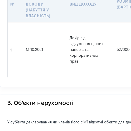
РОЗМІ
№
ДОХОДУ
ВИД ДОХОДУ
(ВАРТІ
(НАБУТТЯ У
ВЛАСНІСТЬ)
Дохід від
відчуження цінних
13.10.2021
паперів та
527000
1
корпоративних
прав
3. Об'єкти нерухомості
У суб'єкта декларування чи членів його сім'ї відсутні об'єкти для д