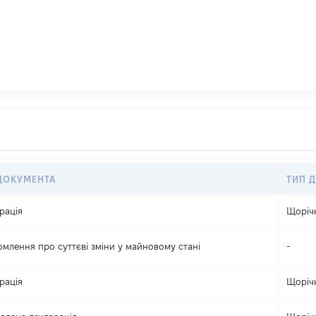
ДОКУМЕНТА
ТИП Д
рація
Щоріч
омлення про суттєві зміни y майновому стані
-
рація
Щоріч