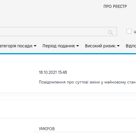
Й
ПРО РЕЄСТР
ш
атегорія посади:
Період подання:
Високий ризик:
Відп
18.10.2021 15:48
Повідомлення про суттєві зміни y майновому стан
УМЄРОВ