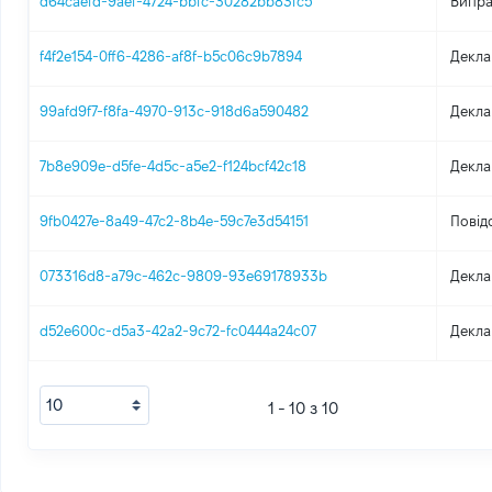
d64caefd-9aef-4724-bbfc-30282bb83fc5
Випра
f4f2e154-0ff6-4286-af8f-b5c06c9b7894
Декла
99afd9f7-f8fa-4970-913c-918d6a590482
Декла
7b8e909e-d5fe-4d5c-a5e2-f124bcf42c18
Декла
9fb0427e-8a49-47c2-8b4e-59c7e3d54151
Повід
073316d8-a79c-462c-9809-93e69178933b
Декла
d52e600c-d5a3-42a2-9c72-fc0444a24c07
Декла
1 - 10 з 10