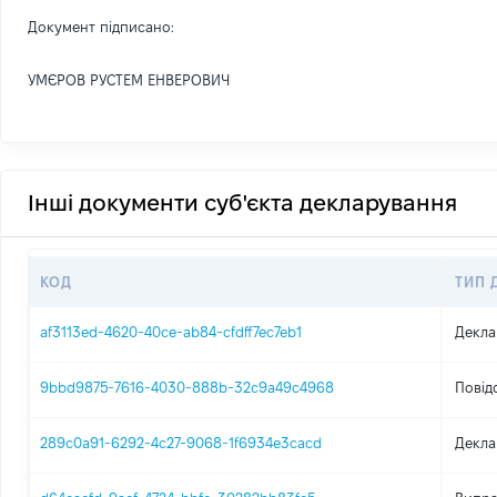
Документ підписано:
УМЄРОВ РУСТЕМ ЕНВЕРОВИЧ
Інші документи суб'єкта декларування
КОД
ТИП 
af3113ed-4620-40ce-ab84-cfdff7ec7eb1
Декла
9bbd9875-7616-4030-888b-32c9a49c4968
Повід
289c0a91-6292-4c27-9068-1f6934e3cacd
Декла