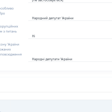
[Не застосовується]
 особливо
“Про
Народний депутат України
корупційних
ом з питань
Ні
кону України
ержаних
озповсюдження
Народні депутати України