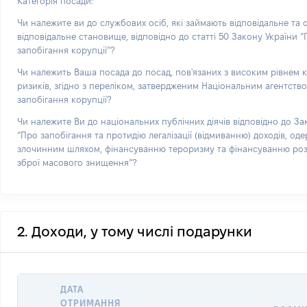
Категорія посади:
Чи належите ви до службових осіб, які займають відповідальне та
відповідальне становище, відповідно до статті 50 Закону України 
запобігання корупції”?
Чи належить Ваша посада до посад, пов'язаних з високим рівнем 
ризиків, згідно з переліком, затвердженим Національним агентств
запобігання корупції?
Чи належите Ви до національних публічних діячів відповідно до За
“Про запобігання та протидію легалізації (відмиванню) доходів, од
злочинним шляхом, фінансуванню тероризму та фінансуванню р
зброї масового знищення”?
2. Доходи, у тому числі подарунки
ДАТА
ОТРИМАННЯ