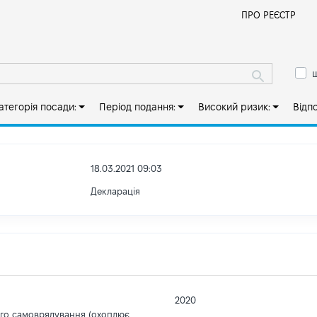
Й
ПРО РЕЄСТР
ш
атегорія посади:
Період подання:
Високий ризик:
Відп
18.03.2021 09:03
Декларація
2020
ого самоврядування (охоплює