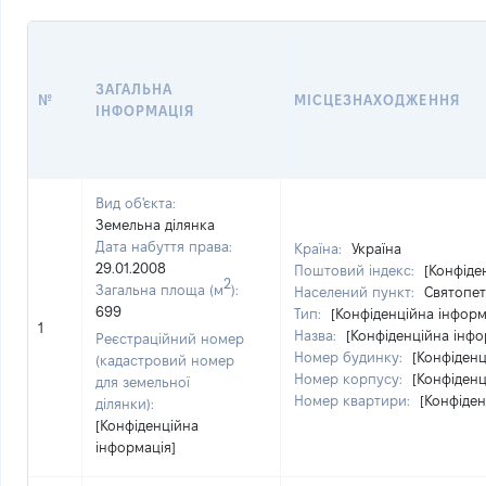
ЗАГАЛЬНА
№
МІСЦЕЗНАХОДЖЕННЯ
ІНФОРМАЦІЯ
Вид об'єкта:
Земельна ділянка
Дата набуття права:
Країна:
Україна
29.01.2008
Поштовий індекс:
[Конфіде
2
Загальна площа (м
):
Населений пункт:
Святопет
699
Тип:
[Конфіденційна інформ
1
Назва:
[Конфіденційна інфо
Реєстраційний номер
Номер будинку:
[Конфіденц
(кадастровий номер
Номер корпусу:
[Конфіденц
для земельної
Номер квартири:
[Конфіден
ділянки):
[Конфіденційна
інформація]