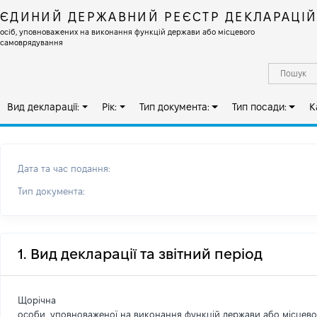
ЄДИНИЙ ДЕРЖАВНИЙ РЕЄСТР ДЕКЛАРАЦІ
осіб, уповноважених на виконання функцій держави або місцевого
самоврядування
Вид декларації:
Рік:
Тип документа:
Тип посади:
К
Дата та час подання:
Тип документа:
1. Вид декларації та звітний період
Щорічна
особи, уповноваженої на виконання функцій держави або місцев