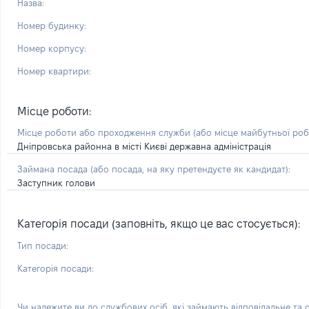
Назва:
Номер будинку:
Номер корпусу:
Номер квартири:
Місце роботи:
Місце роботи або проходження служби
(або місце майбутньої ро
Дніпровська районна в місті Києві державна адміністрація
Займана посада
(або посада, на яку претендуєте як кандидат)
:
Заступник голови
Категорія посади (заповніть, якщо це вас стосується):
Тип посади:
Категорія посади:
Чи належите ви до службових осіб, які займають відповідальне та 