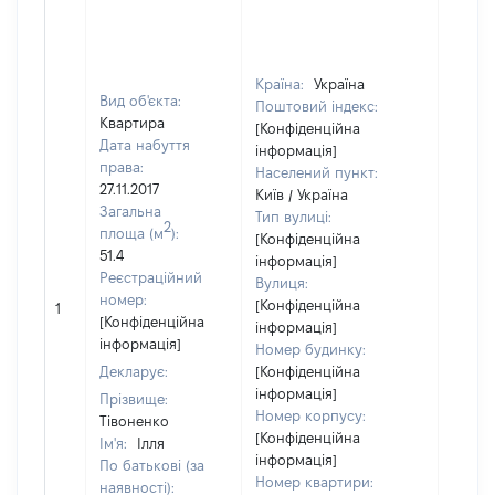
Країна:
Україна
Вид об'єкта:
Поштовий індекс:
Квартира
[Конфіденційна
Дата набуття
інформація]
права:
Населений пункт:
27.11.2017
Київ / Україна
Загальна
Тип вулиці:
2
площа (м
):
[Конфіденційна
51.4
інформація]
Реєстраційний
Вулиця:
[Не
номер:
[Конфіденційна
1
відом
[Конфіденційна
інформація]
інформація]
Номер будинку:
Декларує:
[Конфіденційна
інформація]
Прізвище:
Номер корпусу:
Тівоненко
[Конфіденційна
Ім'я:
Ілля
інформація]
По батькові (за
Номер квартири:
наявності):