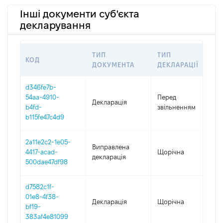
Інші документи суб'єкта
декларування
ТИП
ТИП
КОД
П
ДОКУМЕНТА
ДЕКЛАРАЦІЇ
d346fe7b-
0
54aa-4910-
Перед
Декларація
-
b4fd-
звільненням
2
b115fe47c4d9
2a11e2c2-1e05-
Виправлена
4417-acad-
Щорічна
2
декларація
500dae47df98
d7582c1f-
01e8-4f38-
Декларація
Щорічна
2
bf19-
383af4e81099