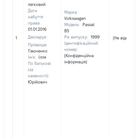
легковий
Дата
Марка:
набуття
Volkswagen
права:
Модель:
Passat
01.01.2016
B5
Декларує:
Рік випуску:
1999
1
[Не відомо]
Ідентифікаційний
Прізвище:
номер:
Тівоненко
[Конфіденційна
Ім'я:
Ілля
інформація]
По батькові
(за
наявності):
Юрійович