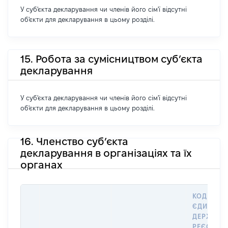
У суб'єкта декларування чи членів його сім'ї відсутні
об'єкти для декларування в цьому розділі.
15. Робота за сумісництвом суб’єкта
декларування
У суб'єкта декларування чи членів його сім'ї відсутні
об'єкти для декларування в цьому розділі.
16. Членство суб’єкта
декларування в організаціях та їх
органах
КОД В
ЄДИНОМ
ДЕРЖАВН
РЕЄСТРІ