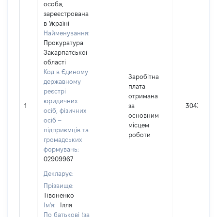
особа,
зареєстрована
в Україні
Найменування:
Прокуратура
Закарпатської
області
Код в Єдиному
Заробітна
державному
плата
реєстрі
отримана
юридичних
1
за
304387
осіб, фізичних
основним
осіб –
місцем
підприємців та
роботи
громадських
формувань:
02909967
Декларує:
Прізвище:
Тівоненко
Ім'я:
Ілля
По батькові (за