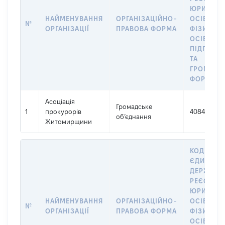
ЮРИДИЧ
НАЙМЕНУВАННЯ
ОРГАНІЗАЦІЙНО-
ОСІБ,
№
ОРГАНІЗАЦІЇ
ПРАВОВА ФОРМА
ФІЗИЧНИ
ОСІБ –
ПІДПРИЄ
ТА
ГРОМАДС
ФОРМУВА
Асоціація
Громадське
1
прокурорів
40842983
об’єднання
Житомирщини
КОД В
ЄДИНОМ
ДЕРЖАВН
РЕЄСТРІ
ЮРИДИЧ
НАЙМЕНУВАННЯ
ОРГАНІЗАЦІЙНО-
ОСІБ,
№
ОРГАНІЗАЦІЇ
ПРАВОВА ФОРМА
ФІЗИЧНИ
ОСІБ –