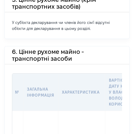
транспортних засобів)
У суб'єкта декларування чи членів його сім'ї відсутні
об'єкти для декларування в цьому розділі.
6. Цінне рухоме майно -
транспортні засоби
ВАРТІСТЬ Н
ДАТУ НАБУ
ЗАГАЛЬНА
№
ХАРАКТЕРИСТИКА
У ВЛАСНІСТ
ІНФОРМАЦІЯ
ВОЛОДІННЯ
КОРИСТУВ