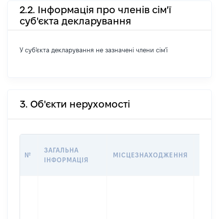
2.2. Інформація про членів сім'ї
суб'єкта декларування
У суб'єкта декларування не зазначені члени сім'ї
3. Об'єкти нерухомості
ВАРТ
ЗАГАЛЬНА
№
МІСЦЕЗНАХОДЖЕННЯ
НА Д
ІНФОРМАЦІЯ
НАБУ