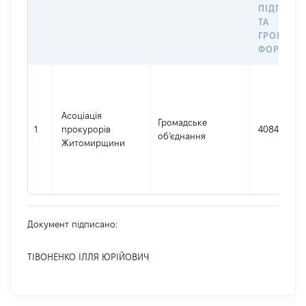
ПІДПРИЄ
ТА
ГРОМАДС
ФОРМУВА
Асоціація
Громадське
1
прокурорів
40842983
об’єднання
Житомирщини
Документ підписано:
ТІВОНЕНКО ІЛЛЯ ЮРІЙОВИЧ