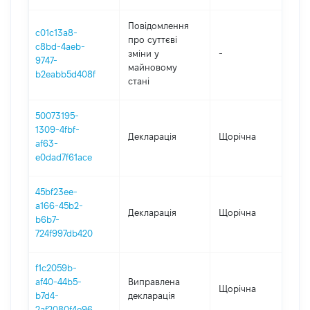
Повідомлення
c01c13a8-
про суттєві
c8bd-4aeb-
зміни y
-
2
9747-
майновому
b2eabb5d408f
стані
50073195-
1309-4fbf-
Декларація
Щорічна
2
af63-
e0dad7f61ace
45bf23ee-
a166-45b2-
Декларація
Щорічна
2
b6b7-
724f997db420
f1c2059b-
af40-44b5-
Виправлена
Щорічна
2
b7d4-
декларація
2af2080f4e96