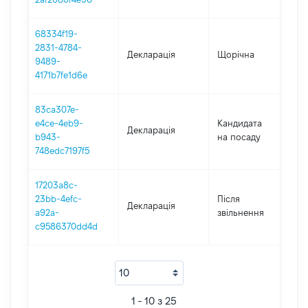
68334f19-
2831-4784-
Декларація
Щорічна
2
9489-
4171b7fe1d6e
83ca307e-
e4ce-4eb9-
Кандидата
Декларація
2
b943-
на посаду
748edc7197f5
17203a8c-
23bb-4efc-
Після
Декларація
2
a92a-
звільнення
c9586370dd4d
1 - 10 з 25