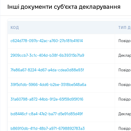
Інші документи суб'єкта декларування
КОД
ТИП 
c624d778-097b-42ac-a760-27b181b41614
Повідо
2909ccb7-3c1c-404d-b38f-6b39315b7fa9
Деклар
7fe86a67-8224-4d67-a4da-cdea0d88e93f
Повідо
39f5d1db-5966-4dd6-b2be-3518be548a6a
Повідо
31a60798-a872-44bb-912e-65f59d95f016
Повідо
bd8446cf-c8a4-47e2-ba77-d5e91d85d49f
Деклар
b86910db-411d-48b7-a971-6798892783a3
Повідо