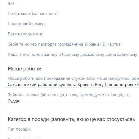
Ім'я:
По батькові (за наявності):
Податковий номер:
Дата народження:
Серія та номер паспорта громадянина України (ID-картка):
Унікальний номер запису в Єдиному державному демографічному р
Місце роботи:
Місце роботи або проходження служби
(або місце майбутньої ро
Саксаганський районний суд міста Кривого Рогу Дніпропетровсько
Займана посада
(або посада, на яку претендуєте як кандидат)
:
Суддя
Категорія посади (заповніть, якщо це вас стосується):
Тип посади: