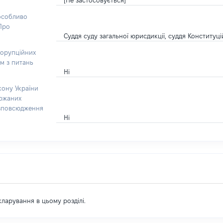
[Не застосовується]
 особливо
“Про
Суддя суду загальної юрисдикції, суддя Конституц
корупційних
ом з питань
Ні
кону України
ержаних
озповсюдження
Ні
екларування в цьому розділі.