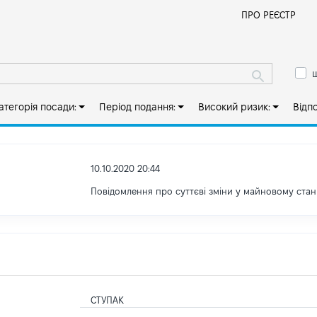
Й
ПРО РЕЄСТР
ш
атегорія посади:
Період подання:
Високий ризик:
Відп
10.10.2020 20:44
Повідомлення про суттєві зміни y майновому стан
СТУПАК