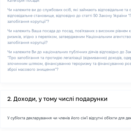
Категорія посади:
Чи належите ви до службових осіб, які займають відповідальне та
відповідальне становище, відповідно до статті 50 Закону України 
запобігання корупції”?
Чи належить Ваша посада до посад, пов'язаних з високим рівнем 
ризиків, згідно з переліком, затвердженим Національним агентств
запобігання корупції?
Чи належите Ви до національних публічних діячів відповідно до За
“Про запобігання та протидію легалізації (відмиванню) доходів, од
злочинним шляхом, фінансуванню тероризму та фінансуванню р
зброї масового знищення”?
2. Доходи, у тому числі подарунки
У суб'єкта декларування чи членів його сім'ї відсутні об'єкти для д