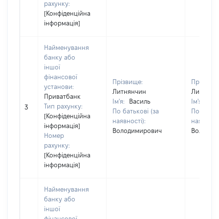
рахунку:
[Конфіденційна
інформація]
Найменування
банку або
іншої
фінансової
Прізвище:
Прізвище
установи:
Литнянчин
Литнянч
Приватбанк
Ім'я:
Василь
Ім'я:
Вас
Тип рахунку:
3
По батькові (за
По батько
[Конфіденційна
наявності):
наявності
інформація]
Володимирович
Володим
Номер
рахунку:
[Конфіденційна
інформація]
Найменування
банку або
іншої
фінансової