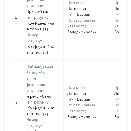
Прізвище:
Прізвище
установи:
Литнянчин
Литнянч
Приватбанк
Ім'я:
Василь
Ім'я:
Вас
Тип рахунку:
4
По батькові (за
По батько
[Конфіденційна
наявності):
наявності
інформація]
Володимирович
Володим
Номер
рахунку:
[Конфіденційна
інформація]
Найменування
банку або
іншої
фінансової
Прізвище:
Прізвище
установи:
Литнянчин
Литнянч
Укрексімбанк
Ім'я:
Василь
Ім'я:
Вас
Тип рахунку:
5
По батькові (за
По батько
[Конфіденційна
наявності):
наявності
інформація]
Володимирович
Володим
Номер
рахунку: