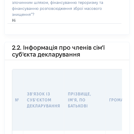
злочинним шляхом, фінансуванню тероризму та
фінансуванню розповсюдження зброї масового
знищення”?
Ні
2.2. Інформація про членів сім'ї
суб'єкта декларування
ЗВ'ЯЗОК ІЗ
ПРІЗВИЩЕ,
№
СУБ'ЄКТОМ
ІМ'Я, ПО
ГРОМАДЯН
ДЕКЛАРУВАННЯ
БАТЬКОВІ