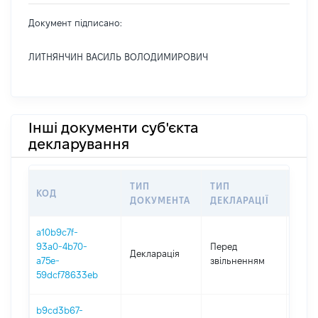
Документ підписано:
ЛИТНЯНЧИН ВАСИЛЬ ВОЛОДИМИРОВИЧ
Інші документи суб'єкта
декларування
ТИП
ТИП
КОД
ПЕР
ДОКУМЕНТА
ДЕКЛАРАЦІЇ
a10b9c7f-
01.01
93a0-4b70-
Перед
Декларація
-
a75e-
звільненням
03.0
59dcf78633eb
b9cd3b67-