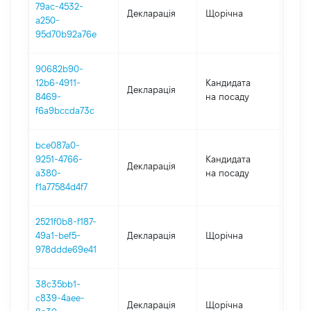
79ac-4532-
Декларація
Щорічна
2019
a250-
95d70b92a76e
90682b90-
12b6-4911-
Кандидата
Декларація
2018
8469-
на посаду
f6a9bccda73c
bce087a0-
9251-4766-
Кандидата
Декларація
2018
a380-
на посаду
f1a77584d4f7
2521f0b8-f187-
49a1-bef5-
Декларація
Щорічна
2018
978ddde69e41
38c35bb1-
c839-4aee-
Декларація
Щорічна
2017