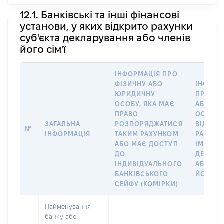
12.1. Банківські та інші фінансові
установи, у яких відкрито рахунки
суб'єкта декларування або членів
його сім'ї
ІНФОРМАЦІЯ ПРО
ФІЗИЧНУ АБО
ІНФОРМ
ЮРИДИЧНУ
ПРО ФІ
ОСОБУ, ЯКА МАЄ
АБО Ю
ПРАВО
ОСОБУ,
ЗАГАЛЬНА
РОЗПОРЯДЖАТИСЯ
ВІДКРИ
№
ІНФОРМАЦІЯ
ТАКИМ РАХУНКОМ
РАХУНО
АБО МАЄ ДОСТУП
ІМ’Я СУ
ДО
ДЕКЛАР
ІНДИВІДУАЛЬНОГО
АБО ЧЛ
БАНКІВСЬКОГО
ЙОГО СІ
СЕЙФУ (КОМІРКИ)
Найменування
банку або