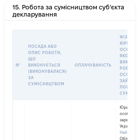
15. Робота за сумісництвом суб’єкта
декларування
ФІЗИЧНА
ЮРИДИЧ
ПОСАДА АБО
ОСОБА, 
ОПИС РОБОТИ,
ЯКОЇ
ЩО
ВИКОНУ
№
ВИКОНУЄТЬСЯ
ОПЛАЧУВАНІСТЬ
РОБОТА (
(ВИКОНУВАЛАСЯ)
ОСОБА
ЗА
ЗАЙМАЛ
СУМІСНИЦТВОМ
ПОСАДУ 
СУМІСН
Юридичн
особа,
зареєстро
Україні
Найменув
Обласна