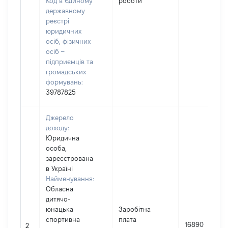
Код в Єдиному
роботи
державному
реєстрі
юридичних
осіб, фізичних
осіб –
підприємців та
громадських
формувань:
39787825
Джерело
доходу:
Юридична
особа,
зареєстрована
в Україні
Найменування:
Обласна
дитячо-
юнацька
Заробітна
спортивна
плата
16890
2