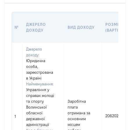
ДЖЕРЕЛО
РОЗМІР
№
ВИД ДОХОДУ
ДОХОДУ
(ВАРТІСТЬ)
Джерело
доходу:
Юридична
особа,
зареєстрована
в Україні
Найменування:
Управління у
справах молоді
та спорту
Заробітна
Волинської
плата
обласної
отримана за
206202
1
державної
основним
адміністрації
місцем