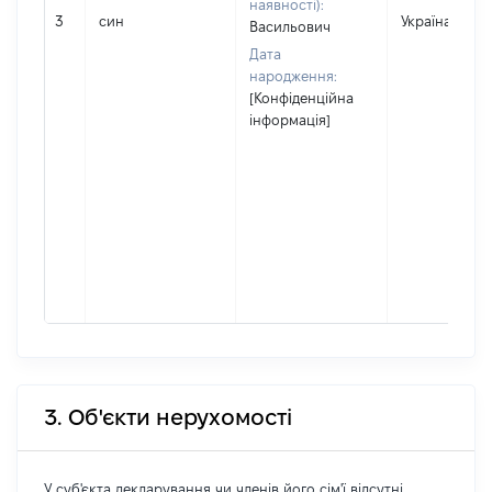
наявності):
3
син
Україна
Васильович
Дата
народження:
[Конфіденційна
інформація]
3. Об'єкти нерухомості
У суб'єкта декларування чи членів його сім'ї відсутні