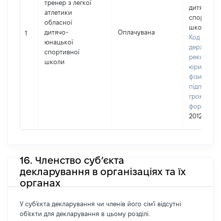
тренер з легкої
дитячо-ю
атлетики
спортивн
обласної
школа
дитячо-
Оплачувана
1
Код в Єди
юнацької
державно
спортивної
реєстрі
школи
юридичних
фізичних о
підприємц
громадськ
формуван
20123199
16. Членство суб’єкта
декларування в організаціях та їх
органах
У суб'єкта декларування чи членів його сім'ї відсутні
об'єкти для декларування в цьому розділі.