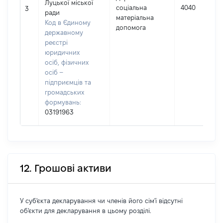
Луцької міської
соціальна
4040
3
ради
матеріальна
Код в Єдиному
допомога
державному
реєстрі
юридичних
осіб, фізичних
осіб –
підприємців та
громадських
формувань:
03191963
12. Грошові активи
У суб'єкта декларування чи членів його сім'ї відсутні
об'єкти для декларування в цьому розділі.