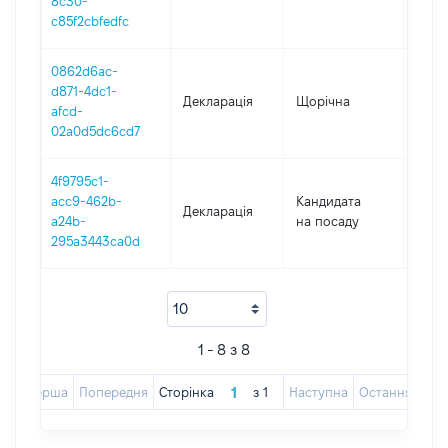
8c30-
c85f2cbfedfc
0862d6ac-
d871-4dc1-
Декларація
Щорічна
2016
afcd-
02a0d5dc6cd7
4f9795c1-
acc9-462b-
Кандидата
Декларація
2016
a24b-
на посаду
295a3443ca0d
1 - 8 з 8
Перша
Попередня
Сторінка
з
1
Наступна
Остання