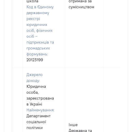
школа
отримана за
Код в Єдиному
сумісництвом
державному
реєстрі
юридичних
осіб, фізичних
осіб –
підприємців та
громадських
формувань:
20123199
Джерело
доходу:
Юридична
особа,
зареєстрована
в Україні
Найменування:
Департамент
соціальної
Інше
політики
Державна та