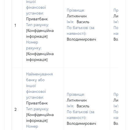
іншої
фінансової
Прізвище:
Прізвище
установи:
Литнянчин
Литнянч
Приватбанк
Ім'я:
Василь
Ім'я:
Вас
Тип рахунку:
1
По батькові (за
По батько
[Конфіденційна
наявності):
наявності
інформація]
Володимирович
Володим
Номер
рахунку:
[Конфіденційна
інформація]
Найменування
банку або
іншої
фінансової
Прізвище:
Прізвище
установи:
Литнянчин
Литнянч
Приватбанк
Ім'я:
Василь
Ім'я:
Вас
Тип рахунку:
2
По батькові (за
По батько
[Конфіденційна
наявності):
наявності
інформація]
Володимирович
Володим
Номер