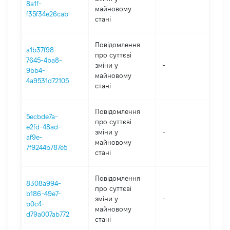
8a1f-
майновому
f35f34e26cab
стані
Повідомлення
a1b37f98-
про суттєві
7645-4ba8-
зміни y
-
202
9bb4-
майновому
4a9531d72105
стані
Повідомлення
5ecbde7a-
про суттєві
e2fd-48ad-
зміни y
-
202
af9e-
майновому
7f9244b787e5
стані
Повідомлення
8308a994-
про суттєві
b186-49e7-
зміни y
-
202
b0c4-
майновому
d79a007ab772
стані