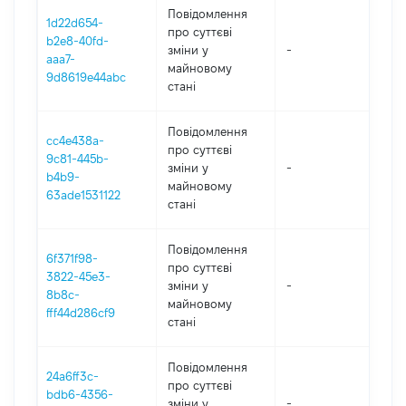
Повідомлення
1d22d654-
про суттєві
b2e8-40fd-
зміни y
-
202
aaa7-
майновому
9d8619e44abc
стані
Повідомлення
cc4e438a-
про суттєві
9c81-445b-
зміни y
-
202
b4b9-
майновому
63ade1531122
стані
Повідомлення
6f371f98-
про суттєві
3822-45e3-
зміни y
-
202
8b8c-
майновому
fff44d286cf9
стані
Повідомлення
24a6ff3c-
про суттєві
bdb6-4356-
зміни y
-
202