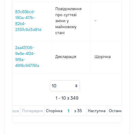
Повідомлення
83c65bcd-
про суттєві
190a-417b-
зміни y
-
202
82b4-
майновому
2357c9d3d81d
стані
2aa43106-
9e5e-4f24-
Декларація
Щорічна
202
9f9a-
49f8c94776fa
1 - 10 з 349
Перша
Попередня
Сторінка
з
35
Наступна
Остання