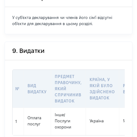
У суб'єкта декларування чи членів його сім'ї відсутні
об'єкти для декларування в цьому розділі.
9. Видатки
ПРЕДМЕТ
КРАЇНА, У
ПРАВОЧИНУ,
ВИД
ЯКІЙ БУЛО
РОЗМ
№
ЯКИЙ
ВИДАТКУ
ЗДІЙСНЕНО
ВИДАТ
СПРИЧИНИВ
ВИДАТОК
ВИДАТОК
Інше
/
Оплата
Послуги
Україна
141360
1
послуг
охорони