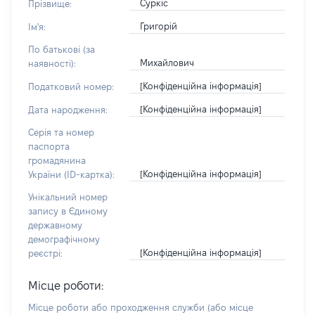
Суркіс
Прізвище:
Григорій
Ім'я:
По батькові (за
Михайлович
наявності):
[Конфіденційна інформація]
Податковий номер:
[Конфіденційна інформація]
Дата народження:
Серія та номер
паспорта
громадянина
[Конфіденційна інформація]
України (ID-картка):
Унікальний номер
запису в Єдиному
державному
демографічному
[Конфіденційна інформація]
реєстрі:
Місце роботи:
Місце роботи або проходження служби
(або місце