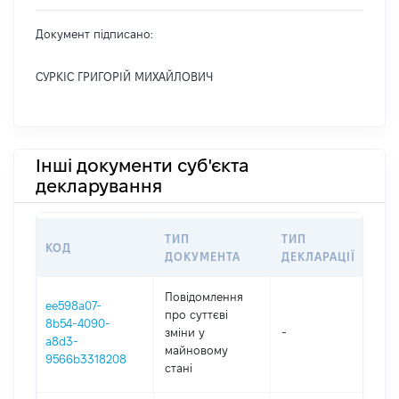
Документ підписано:
СУРКІС ГРИГОРІЙ МИХАЙЛОВИЧ
Інші документи суб'єкта
декларування
ТИП
ТИП
КОД
ПЕ
ДОКУМЕНТА
ДЕКЛАРАЦІЇ
Повідомлення
ee598a07-
про суттєві
8b54-4090-
зміни y
-
202
a8d3-
майновому
9566b3318208
стані