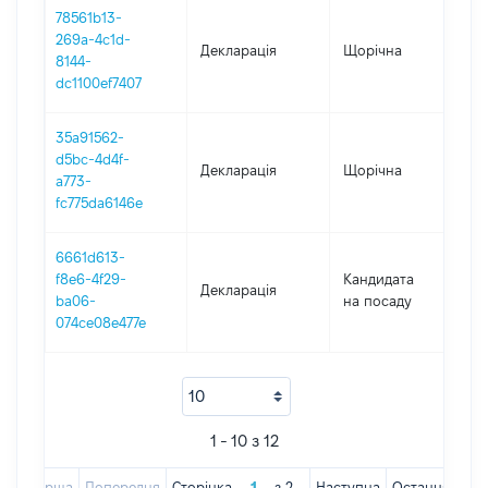
78561b13-
269a-4c1d-
Декларація
Щорічна
2
8144-
dc1100ef7407
35a91562-
d5bc-4d4f-
Декларація
Щорічна
2
a773-
fc775da6146e
6661d613-
f8e6-4f29-
Кандидата
Декларація
2
ba06-
на посаду
074ce08e477e
1 - 10 з 12
Перша
Попередня
Сторінка
з
2
Наступна
Остання