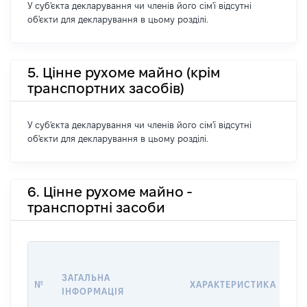
У суб'єкта декларування чи членів його сім'ї відсутні
об'єкти для декларування в цьому розділі.
5. Цінне рухоме майно (крім
транспортних засобів)
У суб'єкта декларування чи членів його сім'ї відсутні
об'єкти для декларування в цьому розділі.
6. Цінне рухоме майно -
транспортні засоби
В
Д
ЗАГАЛЬНА
№
ХАРАКТЕРИСТИКА
У
ІНФОРМАЦІЯ
В