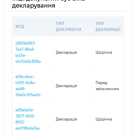
декларування
ТИП
ТИП
КОД
П
ДОКУМЕНТА
ДЕКЛАРАЦІЇ
d965b983-
7aa7-48a4-
Декларація
Щорічна
2
bd3e-
e1cf0d5c859a
e04cdbac-
01
b0f5-4c8a-
Перед
Декларація
-
ab44-
звільненням
2
50e0c911ea0c
e85afa0d-
3877-4105-
Декларація
Щорічна
2
8f02-
ea019fe4a7aa