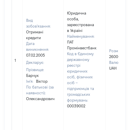
Юридична
особа,
Вид
зареєстрована
зобов'язання:
в Україні
Отримані
Найменування:
кредити
ПАТ
Дата
Промінвестбанк
виникнення:
Розмір:
Код в Єдиному
07.02.2005
260000
державному
1
Декларує:
Валюта:
реєстрі
UAH
Прізвище:
юридичних
Барчук
осіб, фізичних
Ім'я:
Віктор
осіб –
По батькові (за
підприємців та
наявності):
громадських
Олександрович
формувань:
00039002