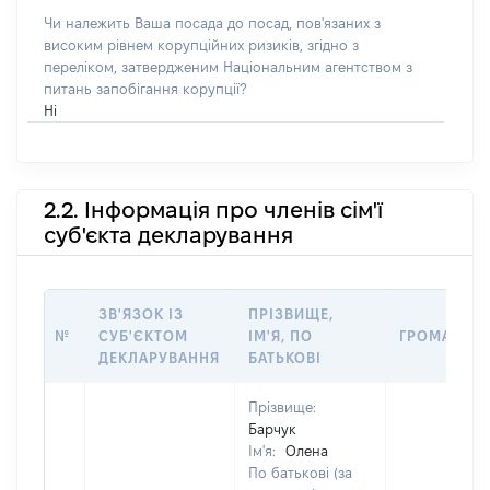
Чи належить Ваша посада до посад, пов'язаних з
високим рівнем корупційних ризиків, згідно з
переліком, затвердженим Національним агентством з
питань запобігання корупції?
Ні
2.2. Інформація про членів сім'ї
суб'єкта декларування
ЗВ'ЯЗОК ІЗ
ПРІЗВИЩЕ,
№
СУБ'ЄКТОМ
ІМ'Я, ПО
ГРОМАДЯН
ДЕКЛАРУВАННЯ
БАТЬКОВІ
Прізвище:
Барчук
Ім'я:
Олена
По батькові (за