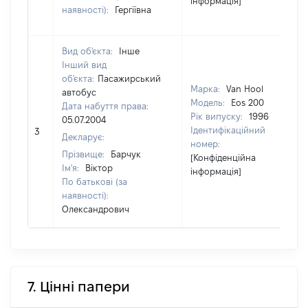
інформація]
наявності):
Гергіївна
Вид об'єкта:
Інше
Інший вид
об'єкта:
Пасажирський
Марка:
Van Hool
автобус
Модель:
Eos 200
Дата набуття права:
Рік випуску:
1996
05.07.2004
Ідентифікаційний
3
3
Декларує:
номер:
Прізвище:
Барчук
[Конфіденційна
Ім'я:
Віктор
інформація]
По батькові (за
наявності):
Олександрович
7. Цінні папери