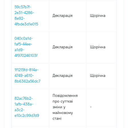
59c57b7f-
2e31-4286-
Декларація
Щорічна
2
8e92-
4fbde3d1e015
040c0a1d-
faf5-44ee-
Декларація
Щорічна
2
a1d9-
4f970246103f
1f1215fd-814a-
4749-a610-
Декларація
Щорічна
2
8b6362a56dc7
Повідомлення
82ac76b2-
про суттєві
1afb-438a-
зміни y
-
2
a3c2-
майновому
e10c2c99d7d9
стані