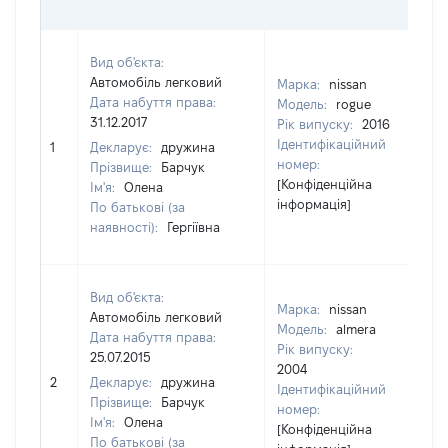
К
Вид об'єкта:
Автомобіль легковий
Марка:
nissan
Дата набуття права:
Модель:
rogue
31.12.2017
Рік випуску:
2016
Ідентифікаційний
1
Декларує:
дружина
2
номер:
Прізвище:
Барчук
[Конфіденційна
Ім'я:
Олена
інформація]
По батькові (за
наявності):
Гергіївна
Вид об'єкта:
Марка:
nissan
Автомобіль легковий
Модель:
almera
Дата набуття права:
Рік випуску:
25.07.2015
2004
2
Декларує:
дружина
4
Ідентифікаційний
Прізвище:
Барчук
номер:
Ім'я:
Олена
[Конфіденційна
По батькові (за