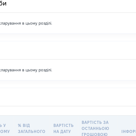
оби
екларування в цьому розділі.
екларування в цьому розділі.
ВАРТІСТЬ ЗА
Ь У
% ВІД
ВАРТІСТЬ
ОСТАННЬОЮ
ВОМУ
ЗАГАЛЬНОГО
НА ДАТУ
ІНФОР
ГРОШОВОЮ