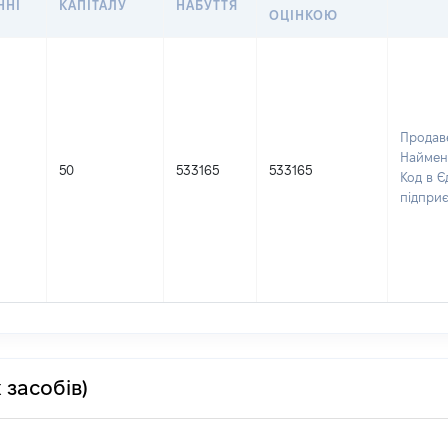
ННІ
КАПІТАЛУ
НАБУТТЯ
ОЦІНКОЮ
Продав
Наймен
50
533165
533165
Код в Є
підпри
 засобів)