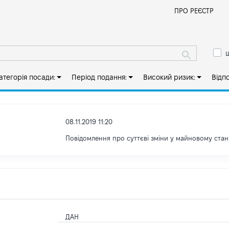
Й
ПРО РЕЄСТР
ш
атегорія посади:
Період подання:
Високий ризик:
Відп
08.11.2019 11:20
Повідомлення про суттєві зміни y майновому стан
ДАН