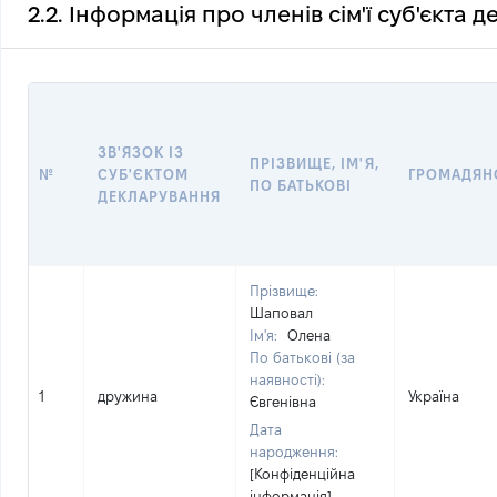
2.2. Інформація про членів сім'ї суб'єкта 
ЗВ'ЯЗОК ІЗ
ПРІЗВИЩЕ, ІМ'Я,
№
СУБ'ЄКТОМ
ГРОМАДЯН
ПО БАТЬКОВІ
ДЕКЛАРУВАННЯ
Прізвище:
Шаповал
Ім'я:
Олена
По батькові (за
наявності):
1
дружина
Україна
Євгенівна
Дата
народження:
[Конфіденційна
інформація]