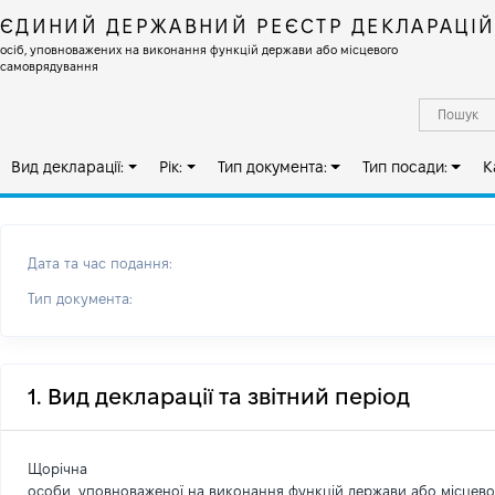
ЄДИНИЙ ДЕРЖАВНИЙ РЕЄСТР ДЕКЛАРАЦІ
осіб, уповноважених на виконання функцій держави або місцевого
самоврядування
Вид декларації:
Рік:
Тип документа:
Тип посади:
К
Дата та час подання:
Тип документа:
1. Вид декларації та звітний період
Щорічна
особи, уповноваженої на виконання функцій держави або місцев