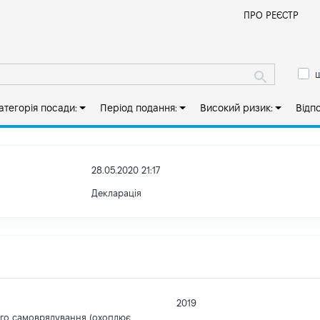
Й
ПРО РЕЄСТР
ш
атегорія посади:
Період подання:
Високий ризик:
Відп
28.05.2020 21:17
Декларація
2019
ого самоврядування (охоплює