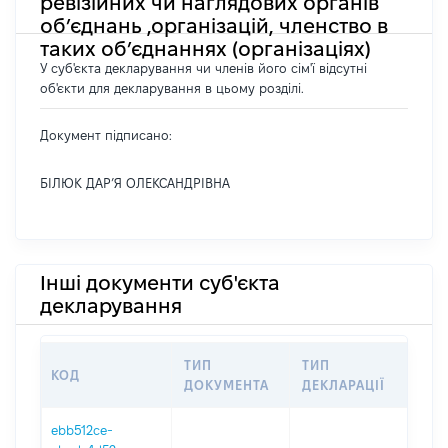
ревізійних чи наглядових органів
об’єднань ,організацій, членство в
таких об’єднаннях (організаціях)
У суб'єкта декларування чи членів його сім'ї відсутні
об'єкти для декларування в цьому розділі.
Документ підписано:
БІЛЮК ДАР’Я ОЛЕКСАНДРІВНА
Інші документи суб'єкта
декларування
ТИП
ТИП
КОД
ПЕ
ДОКУМЕНТА
ДЕКЛАРАЦІЇ
ebb512ce-