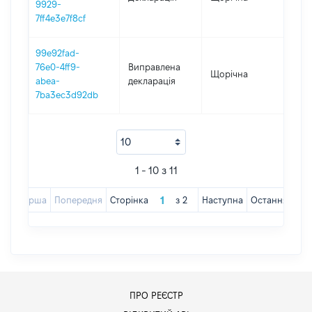
9929-
7ff4e3e7f8cf
99e92fad-
76e0-4ff9-
Виправлена
Щорічна
201
abea-
декларація
7ba3ec3d92db
1 - 10 з 11
Перша
Попередня
Сторінка
з
2
Наступна
Остання
ПРО РЕЄСТР