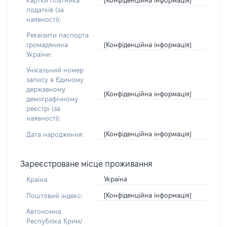
картки платника
податків (за
наявності):
Реквізити паспорта
[Конфіденційна інформація]
громадянина
України:
Унікальний номер
запису в Єдиному
державному
[Конфіденційна інформація]
демографічному
реєстрі (за
наявності):
[Конфіденційна інформація]
Дата народження:
Зареєстроване місце проживання
Україна
Країна:
[Конфіденційна інформація]
Поштовий індекс:
Автономна
Республіка Крим/