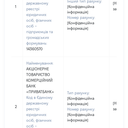
Інший тип рахунку:
державному
[Не
1
[Конфіденційна
реєстрі
застосо
інформація]
юридичних
Номер рахунку:
осіб, фізичних
[Конфіденційна
осіб –
інформація]
підприємців та
громадських
формувань:
14360570
Найменування:
АКЦІОНЕРНЕ
ТОВАРИСТВО
КОМЕРЦІЙНИЙ
БАНК
«ПРИВАТБАНК»
Тип рахунку:
Код в Єдиному
[Конфіденційна
державному
[Не
інформація]
2
реєстрі
застосо
Номер рахунку:
юридичних
[Конфіденційна
інформація]
осіб, фізичних
осіб –