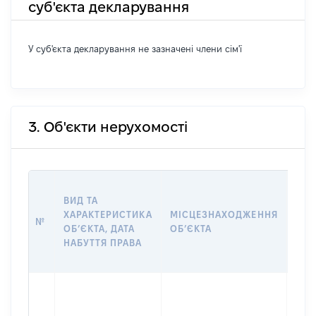
суб'єкта декларування
У суб'єкта декларування не зазначені члени сім'ї
3. Об'єкти нерухомості
ВАР
ВИД ТА
ДАТ
ХАРАКТЕРИСТИКА
МІСЦЕЗНАХОДЖЕННЯ
ПРА
№
ОБʼЄКТА, ДАТА
ОБʼЄКТА
ОС
НАБУТТЯ ПРАВА
ГР
ОЦІ