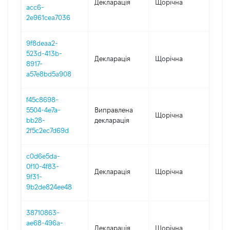
Декларація
Щорічна
202
acc6-
2e961cea7036
9f8deaa2-
523d-413b-
Декларація
Щорічна
201
8917-
a57e8bd5a908
f45c8698-
5504-4e7a-
Виправлена
Щорічна
201
bb28-
декларація
2f5c2ec7d69d
c0d6e5da-
0f10-4f83-
Декларація
Щорічна
201
9f31-
9b2de824ee48
38710863-
ae68-496a-
Декларація
Щорічна
2017