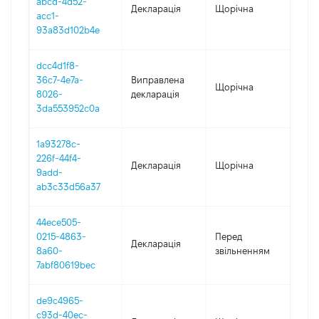
abcd-4d52-
Декларація
Щорічна
202
acc1-
93a83d102b4e
dcc4d1f8-
36c7-4e7a-
Виправлена
Щорічна
202
8026-
декларація
3da553952c0a
1a93278c-
226f-44f4-
Декларація
Щорічна
202
9add-
ab3c33d56a37
44ece505-
01.0
0215-4863-
Перед
Декларація
-
8a60-
звільненням
26.0
7abf80619bec
de9c4965-
c93d-40ec-