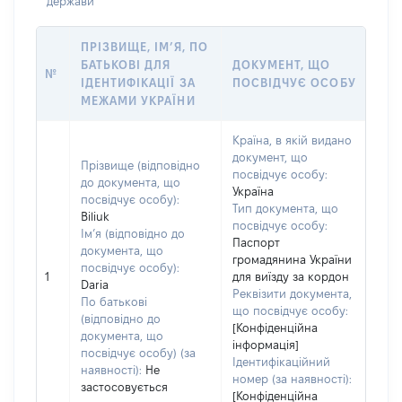
держави
ПРІЗВИЩЕ, ІМ’Я, ПО
БАТЬКОВІ ДЛЯ
ДОКУМЕНТ, ЩО
№
ІДЕНТИФІКАЦІЇ ЗА
ПОСВІДЧУЄ ОСОБУ
МЕЖАМИ УКРАЇНИ
Країна, в якій видано
документ, що
Прізвище (відповідно
посвідчує особу:
до документа, що
Україна
посвідчує особу):
Тип документа, що
Biliuk
посвідчує особу:
Ім’я (відповідно до
Паспорт
документа, що
громадянина України
посвідчує особу):
1
для виїзду за кордон
Daria
Реквізити документа,
По батькові
що посвідчує особу:
(відповідно до
[Конфіденційна
документа, що
інформація]
посвідчує особу) (за
Ідентифікаційний
наявності):
Не
номер (за наявності):
застосовується
[Конфіденційна