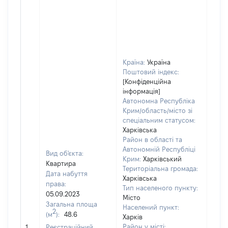
Країна:
Україна
Поштовий індекс:
[Конфіденційна
інформація]
Автономна Республіка
Крим/область/місто зі
спеціальним статусом:
Харківська
Район в області та
Автономній Республіці
Вид об'єкта:
Крим:
Харківський
Квартира
Територіальна громада:
Дата набуття
Харківська
права:
Тип населеного пункту:
05.09.2023
Місто
Загальна площа
Населений пункт:
2
(м
):
48.6
Харків
[Не
Район у місті:
1
Реєстраційний