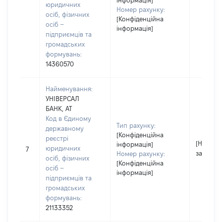
інформація]
юридичних
Номер рахунку:
осіб, фізичних
[Конфіденційна
осіб –
інформація]
підприємців та
громадських
формувань:
14360570
Найменування:
УНІВЕРСАЛ
БАНК, АТ
Код в Єдиному
Тип рахунку:
державному
[Конфіденційна
реєстрі
[Не
інформація]
юридичних
7
застосо
Номер рахунку:
осіб, фізичних
[Конфіденційна
осіб –
інформація]
підприємців та
громадських
формувань:
21133352