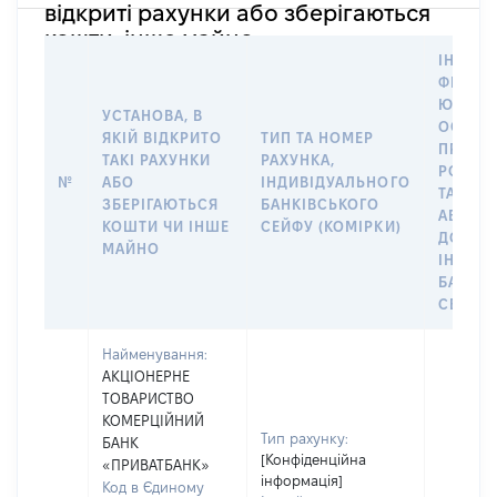
відкриті рахунки або зберігаються
кошти, інше майно
ІНФОР
ФІЗИЧН
ЮРИДИ
УСТАНОВА, В
ОСОБУ,
ЯКІЙ ВІДКРИТО
ТИП ТА НОМЕР
ПРАВО
ТАКІ РАХУНКИ
РАХУНКА,
РОЗПО
№
АБО
ІНДИВІДУАЛЬНОГО
ТАКИМ
ЗБЕРІГАЮТЬСЯ
БАНКІВСЬКОГО
АБО М
КОШТИ ЧИ ІНШЕ
СЕЙФУ (КОМІРКИ)
ДО
МАЙНО
ІНДИВ
БАНКІ
СЕЙФУ 
Найменування:
АКЦІОНЕРНЕ
ТОВАРИСТВО
КОМЕРЦІЙНИЙ
Тип рахунку:
БАНК
[Конфіденційна
«ПРИВАТБАНК»
інформація]
Код в Єдиному