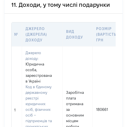
11. Доходи, у тому числі подарунки
ДЖЕРЕЛО
РОЗМІР
ВИД
№
(ДЖЕРЕЛА)
(ВАРТІСТЬ),
ДОХОДУ
ДОХОДУ
ГРН
Джерело
доходу:
Юридична
особа,
зареєстрована
в Україні
Код в Єдиному
державному
Заробітна
реєстрі
плата
юридичних
отримана
осіб, фізичних
за
180661
1
осіб –
основним
підприємців та
місцем
громадських
роботи