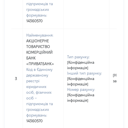
підприємців та
громадських
формувань:
14360570
Найменування:
АКЦІОНЕРНЕ
ТОВАРИСТВО
КОМЕРЦІЙНИЙ
Тип рахунку:
БАНК
[Конфіденційна
«ПРИВАТБАНК»
інформація]
Код в Єдиному
Інший тип рахунку:
державному
[Не
3
[Конфіденційна
реєстрі
застосо
інформація]
юридичних
Номер рахунку:
осіб, фізичних
[Конфіденційна
осіб –
інформація]
підприємців та
громадських
формувань:
14360570