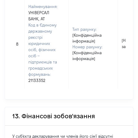
Найменування:
УНІВЕРСАЛ
БАНК, АТ
Код в Єдиному
Тип рахунку:
державному
[Конфіденційна
реєстрі
[Не
інформація]
юридичних
8
застосо
Номер рахунку:
осіб, фізичних
[Конфіденційна
осіб –
інформація]
підприємців та
громадських
формувань:
21133352
13. Фінансові зобов'язання
У суб'єкта декларування чи членів його сім'ї відсутні