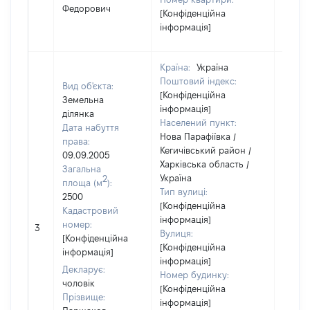
Федорович
[Конфіденційна
інформація]
Країна:
Україна
Поштовий індекс:
Вид об'єкта:
[Конфіденційна
Земельна
інформація]
ділянка
Населений пункт:
Дата набуття
Нова Парафіївка /
права:
Кегичівський район /
09.09.2005
Харківська область /
Загальна
Україна
2
площа (м
):
Тип вулиці:
2500
[Конфіденційна
Кадастровий
інформація]
[Не
номер:
3
Вулиця:
відом
[Конфіденційна
[Конфіденційна
інформація]
інформація]
Декларує:
Номер будинку:
чоловік
[Конфіденційна
Прізвище:
інформація]