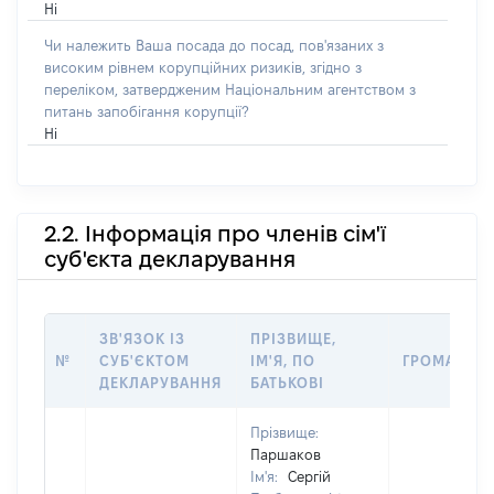
Ні
Чи належить Ваша посада до посад, пов'язаних з
високим рівнем корупційних ризиків, згідно з
переліком, затвердженим Національним агентством з
питань запобігання корупції?
Ні
2.2. Інформація про членів сім'ї
суб'єкта декларування
ЗВ'ЯЗОК ІЗ
ПРІЗВИЩЕ,
№
СУБ'ЄКТОМ
ІМ'Я, ПО
ГРОМАДЯН
ДЕКЛАРУВАННЯ
БАТЬКОВІ
Прізвище:
Паршаков
Ім'я:
Сергій