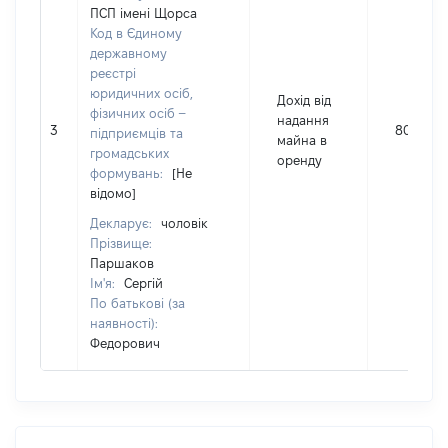
ПСП імені Щорса
Код в Єдиному
державному
реєстрі
юридичних осіб,
Дохід від
фізичних осіб –
надання
3
8093
підприємців та
майна в
громадських
оренду
формувань:
[Не
відомо]
Декларує:
чоловік
Прізвище:
Паршаков
Ім'я:
Сергій
По батькові (за
наявності):
Федорович