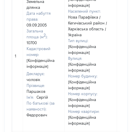
Земельна
інформація]
ділянка
Населений пункт:
Дата набуття
Нова Парафіївка /
права:
Кегичівський район /
09.09.2005
Харківська область /
Загальна
Україна
2
площа (м
):
Тип вулиці:
10700
[Конфіденційна
Кадастровий
інформація]
[Не
номер:
1
Вулиця:
відом
[Конфіденційна
[Конфіденційна
інформація]
інформація]
Декларує:
Номер будинку:
чоловік
[Конфіденційна
Прізвище:
інформація]
Паршаков
Номер корпусу:
Ім'я:
Сергій
[Конфіденційна
По батькові (за
інформація]
наявності):
Номер квартири:
Федорович
[Конфіденційна
інформація]