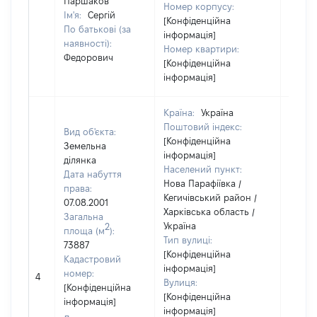
Паршаков
Номер корпусу:
Ім'я:
Сергій
[Конфіденційна
По батькові (за
інформація]
наявності):
Номер квартири:
Федорович
[Конфіденційна
інформація]
Країна:
Україна
Поштовий індекс:
Вид об'єкта:
[Конфіденційна
Земельна
інформація]
ділянка
Населений пункт:
Дата набуття
Нова Парафіївка /
права:
Кегичівський район /
07.08.2001
Харківська область /
Загальна
Україна
2
площа (м
):
Тип вулиці:
73887
[Конфіденційна
Кадастровий
інформація]
[Не
номер:
4
Вулиця:
відом
[Конфіденційна
[Конфіденційна
інформація]
інформація]