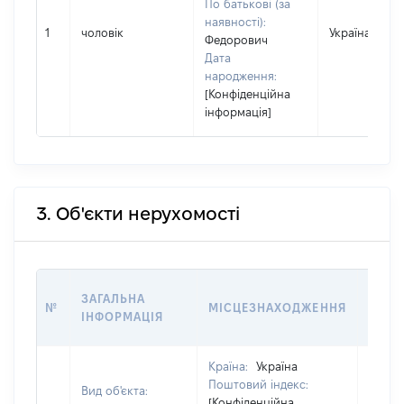
По батькові (за
наявності):
1
чоловік
Україна
Федорович
Дата
народження:
[Конфіденційна
інформація]
3. Об'єкти нерухомості
ВАРТ
ЗАГАЛЬНА
№
МІСЦЕЗНАХОДЖЕННЯ
НА Д
ІНФОРМАЦІЯ
НАБУ
Країна:
Україна
Поштовий індекс:
Вид об'єкта:
[Конфіденційна