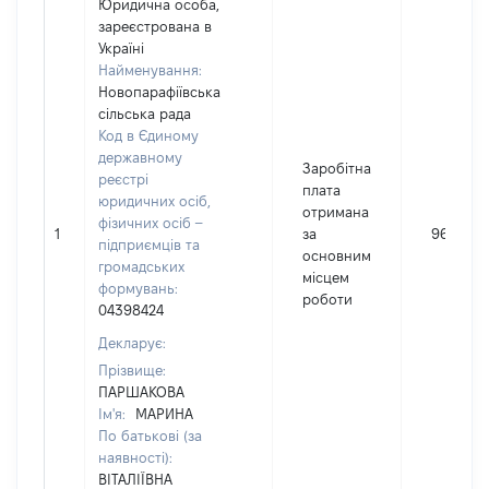
Юридична особа,
зареєстрована в
Україні
Найменування:
Новопарафіївська
сільська рада
Код в Єдиному
державному
Заробітна
реєстрі
плата
юридичних осіб,
отримана
фізичних осіб –
1
за
96032
підприємців та
основним
громадських
місцем
формувань:
роботи
04398424
Декларує:
Прізвище:
ПАРШАКОВА
Ім'я:
МАРИНА
По батькові (за
наявності):
ВІТАЛІЇВНА