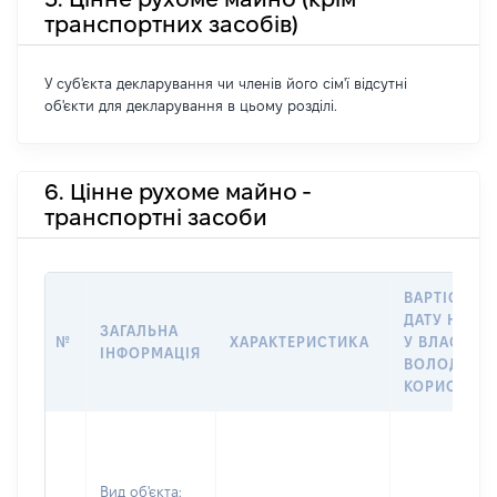
транспортних засобів)
У суб'єкта декларування чи членів його сім'ї відсутні
об'єкти для декларування в цьому розділі.
6. Цінне рухоме майно -
транспортні засоби
ВАРТІСТЬ Н
ДАТУ НАБУ
ЗАГАЛЬНА
№
ХАРАКТЕРИСТИКА
У ВЛАСНІСТ
ІНФОРМАЦІЯ
ВОЛОДІННЯ
КОРИСТУВ
Вид об'єкта: