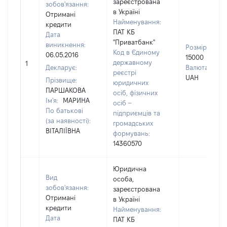
зареєстрована
зобов'язання:
в Україні
Отримані
Найменування:
кредити
ПАТ КБ
Дата
"Приватбанк"
виникнення:
Розмір:
Код в Єдиному
06.05.2016
15000
державному
1
Декларує:
Валюта:
реєстрі
UAH
Прізвище:
юридичних
ПАРШАКОВА
осіб, фізичних
Ім'я:
МАРИНА
осіб –
По батькові
підприємців та
(за наявності):
громадських
ВІТАЛІЇВНА
формувань:
14360570
Юридична
Вид
особа,
зобов'язання:
зареєстрована
Отримані
в Україні
кредити
Найменування:
Дата
ПАТ КБ