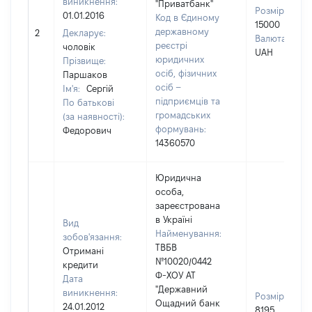
виникнення:
"Приватбанк"
Розмір:
01.01.2016
Код в Єдиному
15000
державному
2
Декларує:
Валюта:
реєстрі
чоловік
UAH
юридичних
Прізвище:
осіб, фізичних
Паршаков
осіб –
Ім'я:
Сергій
підприємців та
По батькові
громадських
(за наявності):
формувань:
Федорович
14360570
Юридична
особа,
зареєстрована
в Україні
Вид
Найменування:
зобов'язання:
ТВБВ
Отримані
№10020/0442
кредити
Ф-ХОУ АТ
Дата
"Державний
виникнення:
Розмір:
Ощадний банк
24.01.2012
8195