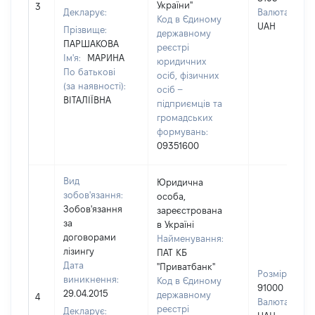
України"
3
Декларує:
Валюта:
Код в Єдиному
UAH
Прізвище:
державному
ПАРШАКОВА
реєстрі
Ім'я:
МАРИНА
юридичних
По батькові
осіб, фізичних
(за наявності):
осіб –
ВІТАЛІЇВНА
підприємців та
громадських
формувань:
09351600
Вид
Юридична
зобов'язання:
особа,
Зобов'язання
зареєстрована
за
в Україні
договорами
Найменування:
лізингу
ПАТ КБ
Дата
"Приватбанк"
Розмір:
виникнення:
Код в Єдиному
91000
29.04.2015
державному
4
Валюта:
реєстрі
Декларує: