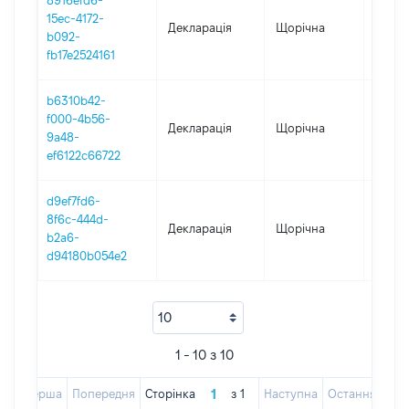
8916efd6-
15ec-4172-
Декларація
Щорічна
2019
b092-
fb17e2524161
b6310b42-
f000-4b56-
Декларація
Щорічна
2018
9a48-
ef6122c66722
d9ef7fd6-
8f6c-444d-
Декларація
Щорічна
2016
b2a6-
d94180b054e2
1 - 10 з 10
Перша
Попередня
Сторінка
з
1
Наступна
Остання