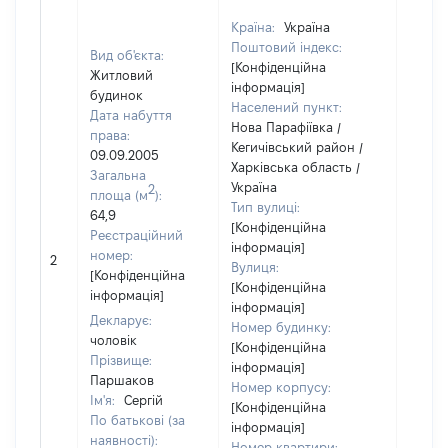
Країна:
Україна
Поштовий індекс:
Вид об'єкта:
[Конфіденційна
Житловий
інформація]
будинок
Населений пункт:
Дата набуття
Нова Парафіївка /
права:
Кегичівський район /
09.09.2005
Харківська область /
Загальна
Україна
2
площа (м
):
Тип вулиці:
64,9
[Конфіденційна
Реєстраційний
інформація]
номер:
2
25064
Вулиця:
[Конфіденційна
[Конфіденційна
інформація]
інформація]
Декларує:
Номер будинку:
чоловік
[Конфіденційна
Прізвище:
інформація]
Паршаков
Номер корпусу:
Ім'я:
Сергій
[Конфіденційна
По батькові (за
інформація]
наявності):
Номер квартири: