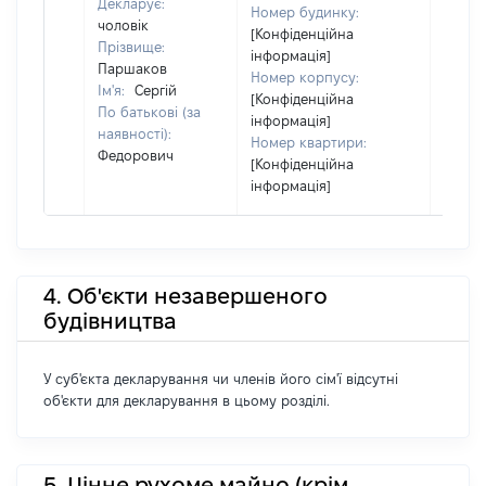
Декларує:
Номер будинку:
чоловік
[Конфіденційна
Прізвище:
інформація]
Паршаков
Номер корпусу:
Ім'я:
Сергій
[Конфіденційна
По батькові (за
інформація]
наявності):
Номер квартири:
Федорович
[Конфіденційна
інформація]
4. Об'єкти незавершеного
будівництва
У суб'єкта декларування чи членів його сім'ї відсутні
об'єкти для декларування в цьому розділі.
5. Цінне рухоме майно (крім