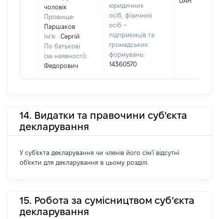
UAH
юридичних
чоловік
осіб, фізичних
Прізвище:
осіб –
Паршаков
підприємців та
Ім'я:
Сергій
громадських
По батькові
формувань:
(за наявності):
14360570
Федорович
14. Видатки та правочини суб'єкта
декларування
У суб'єкта декларування чи членів його сім'ї відсутні
об'єкти для декларування в цьому розділі.
15. Робота за сумісництвом суб’єкта
декларування