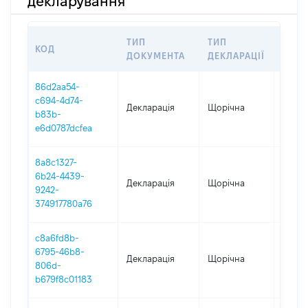
декларування
ТИП
ТИП
КОД
ПЕРІ
ДОКУМЕНТА
ДЕКЛАРАЦІЇ
86d2aa54-
c694-4d74-
Декларація
Щорічна
2025
b83b-
e6d0787dcfea
8a8c1327-
6b24-4439-
Декларація
Щорічна
2024
9242-
374917780a76
c8a6fd8b-
6795-46b8-
Декларація
Щорічна
2023
806d-
b679f8c01183