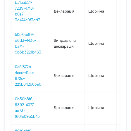
ba1aab51-
72d9-4718-
Декларація
Щорічна
2022
b0a7-
3d474c9f3dd7
50c6ab99-
d6d3-443e-
Виправлена
Щорічна
2021
ba71-
декларація
9b3b3221b463
0a5f872b-
4eec-415b-
Декларація
Щорічна
2021
872c-
225b842b03e0
0b30b8f6-
9892-4077-
Декларація
Щорічна
2020
ad73-
f60fe09b5b45