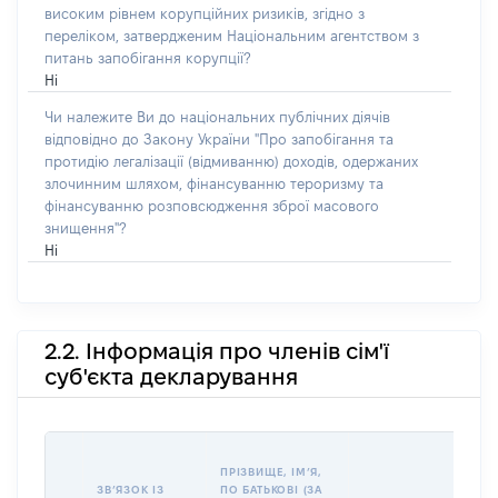
високим рівнем корупційних ризиків, згідно з
переліком, затвердженим Національним агентством з
питань запобігання корупції?
Ні
Чи належите Ви до національних публічних діячів
відповідно до Закону України "Про запобігання та
протидію легалізації (відмиванню) доходів, одержаних
злочинним шляхом, фінансуванню тероризму та
фінансуванню розповсюдження зброї масового
знищення"?
Ні
2.2. Інформація про членів сім'ї
суб'єкта декларування
П
ПРІЗВИЩЕ, ІМʼЯ,
Б
ЗВʼЯЗОК ІЗ
ПО БАТЬКОВІ (ЗА