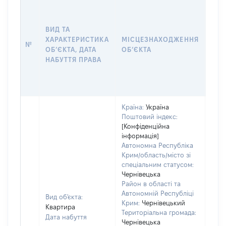
ВАР
ДАТ
НАБ
ВИД ТА
ПРА
ХАРАКТЕРИСТИКА
МІСЦЕЗНАХОДЖЕННЯ
№
ЗА
ОБʼЄКТА, ДАТА
ОБʼЄКТА
ОС
НАБУТТЯ ПРАВА
ГР
ОЦІ
ГРН
Країна:
Україна
Поштовий індекс:
[Конфіденційна
інформація]
Автономна Республіка
Крим/область/місто зі
спеціальним статусом:
Чернівецька
Район в області та
Автономній Республіці
Вид об'єкта:
Крим:
Чернівецький
Квартира
Територіальна громада:
Дата набуття
Чернівецька