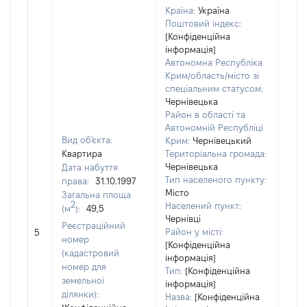
Країна:
Україна
Поштовий індекс:
[Конфіденційна
інформація]
Автономна Республіка
Крим/область/місто зі
спеціальним статусом:
Чернівецька
Район в області та
Автономній Республіці
Вид об'єкта:
Крим:
Чернівецький
Квартира
Територіальна громада:
Чернівецька
Дата набуття
Тип населеного пункту:
права:
31.10.1997
412
Місто
Загальна площа
Тип
2
Населений пункт:
(м
):
49,5
варт
Чернівці
обʼє
Реєстраційний
Район у місті:
5
варт
номер
[Конфіденційна
дату
(кадастровий
інформація]
набу
номер для
Тип:
[Конфіденційна
пра
земельної
інформація]
ділянки):
Назва:
[Конфіденційна