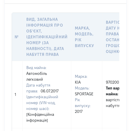
ВИД, ЗАГАЛЬНА
ВАРТІСТЬ Н
ІНФОРМАЦІЯ ПРО
МАРКА,
ДАТУ НАБУТ
ОБʼЄКТ,
МОДЕЛЬ,
ПРАВА АБО 
№
ІДЕНТИФІКАЦІЙНИЙ
РІК
ОСТАННЬО
НОМЕР (ЗА
ВИПУСКУ
ГРОШОВО
НАЯВНОСТІ), ДАТА
ОЦІНКОЮ, Г
НАБУТТЯ ПРАВА
Вид майна:
Автомобіль
Марка:
легковий
KIA
970200
Дата набуття
Модель:
Тип вартості
права:
06.07.2017
SPORTAGE
майна:
це
1
Ідентифікаційний
Рік
вартість на д
номер (VIN-код,
випуску:
набуття прав
номер шасі):
2017
[Конфіденційна
інформація]