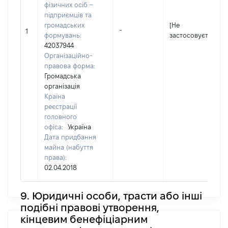
фізичних осіб –
підприємців та
громадських
[Не
-
1
формувань:
застосовується]
42037944
Організаційно-
правова форма:
Громадська
організація
Країна
реєстрації
головного
офіса:
Україна
Дата придбання
майна (набуття
права):
02.04.2018
9. Юридичні особи, трасти або інші
подібні правові утворення,
кінцевим бенефіціарним