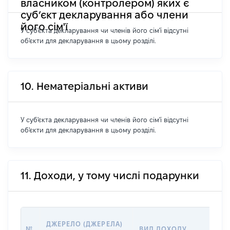
власником (контролером) яких є
суб’єкт декларування або члени
його сім'ї
У суб'єкта декларування чи членів його сім'ї відсутні
об'єкти для декларування в цьому розділі.
10. Нематеріальні активи
У суб'єкта декларування чи членів його сім'ї відсутні
об'єкти для декларування в цьому розділі.
11. Доходи, у тому числі подарунки
РО
ДЖЕРЕЛО (ДЖЕРЕЛА)
№
ВИД ДОХОДУ
(В