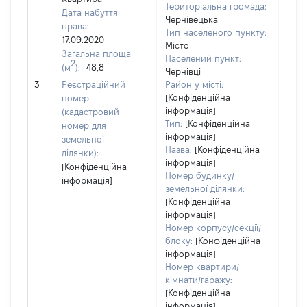
Територіальна громада:
Дата набуття
Чернівецька
права:
Тип населеного пункту:
4617
17.09.2020
Місто
Тип
Загальна площа
Населений пункт:
варт
2
(м
):
48,8
Чернівці
обʼє
3
Реєстраційний
Район у місті:
варт
[Конфіденційна
номер
дату
інформація]
(кадастровий
набу
Тип:
[Конфіденційна
номер для
пра
інформація]
земельної
Назва:
[Конфіденційна
ділянки):
інформація]
[Конфіденційна
Номер будинку/
інформація]
земельної ділянки:
[Конфіденційна
інформація]
Номер корпусу/секції/
блоку:
[Конфіденційна
інформація]
Номер квартири/
кімнати/гаражу:
[Конфіденційна
інформація]