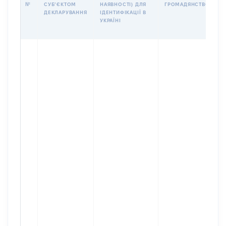
І
№
СУБʼЄКТОМ
НАЯВНОСТІ) ДЛЯ
ГРОМАДЯНСТВО
М
ДЕКЛАРУВАННЯ
ІДЕНТИФІКАЦІЇ В
УКРАЇНІ