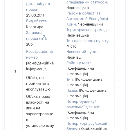
спеціальним статусом:
Дата набуття
Чернівецька
права:
Район в області та
29.08.2011
Автономній Республіці
Вид об'єкта:
Крим:
Чернівецький
Квартира
Територіальна громада:
Загальна
Чернівецька
2
площа (м
):
Тип населеного пункту:
205
Об'єкт
Місто
Реєстраційний
повні
Населений пункт:
номер:
Чернівці
частк
Район у місті:
[Конфіденційна
побуд
[Конфіденційна
інформація]
матері
1
інформація]
за ко
Об'єкт, не
Тип:
[Конфіденційна
суб'єк
прийнятий в
інформація]
декла
експлуатацію
Назва:
[Конфіденційна
або ч
інформація]
Об'єкт, право
його сі
Номер будинку/
власності на
земельної ділянки:
який не
[Конфіденційна
зареєстроване
інформація]
в
Номер корпусу/секції/
установленому
блоку:
[Конфіденційна