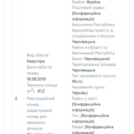
Країна:
Україна
Поштовий індекс:
[Конфіденційна
інформація]
Автономна Республіка
Крим/область/місто зі
спеціальним статусом:
Чернівецька
Район в області та
Автономній Республіці
Вид об'єкта:
Крим:
Чернівецький
Квартира
Територіальна громада:
Дата набуття
Чернівецька
права:
Тип населеного пункту:
306
16.08.2019
Місто
Тип
Загальна площа
Населений пункт:
варт
2
(м
):
61,2
Чернівці
обʼє
2
Реєстраційний
Район у місті:
варт
[Конфіденційна
номер
дату
інформація]
(кадастровий
набу
Тип:
[Конфіденційна
номер для
пра
інформація]
земельної
Назва:
[Конфіденційна
ділянки):
інформація]