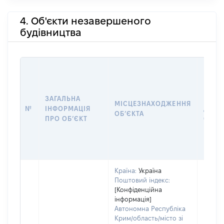
4. Об'єкти незавершеного
будівництва
ЗАГАЛЬНА
ПІДС
МІСЦЕЗНАХОДЖЕННЯ
№
ІНФОРМАЦІЯ
ДЕКЛ
ОБʼЄКТА
ПРО ОБʼЄКТ
ОБʼЄ
Країна:
Україна
Поштовий індекс:
[Конфіденційна
інформація]
Автономна Республіка
Крим/область/місто зі