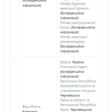
[Конфіденційна
Номер будинку/
інформація]
земельної ділянки:
[Конфіденційна
інформація]
Номер корпусу/секції/
блоку:
[Конфіденційна
інформація]
Номер квартири/
кімнати/гаражу:
[Конфіденційна
інформація]
Країна:
Україна
Поштовий індекс:
[Конфіденційна
інформація]
Автономна Республіка
Крим/область/місто зі
спеціальним статусом:
Чернівецька
Район в області та
Автономній Республіці
Вид об'єкта:
Крим:
Чернівецький
Квартира