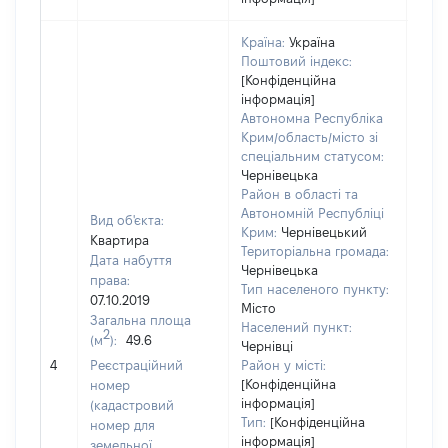
Країна:
Україна
Поштовий індекс:
[Конфіденційна
інформація]
Автономна Республіка
Крим/область/місто зі
спеціальним статусом:
Чернівецька
Район в області та
Автономній Республіці
Вид об'єкта:
Крим:
Чернівецький
Квартира
Територіальна громада:
Дата набуття
Чернівецька
права:
Тип населеного пункту:
4798
07.10.2019
Місто
Тип
Загальна площа
Населений пункт:
варт
2
(м
):
49.6
Чернівці
обʼє
4
Реєстраційний
Район у місті:
варт
[Конфіденційна
номер
дату
інформація]
(кадастровий
набу
Тип:
[Конфіденційна
номер для
пра
інформація]
земельної