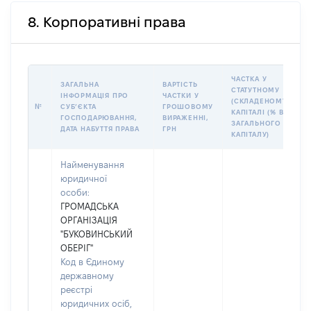
8. Корпоративні права
ЧАСТКА У
ЗАГАЛЬНА
ВАРТІСТЬ
СТАТУТНОМУ
ІНФОРМАЦІЯ ПРО
ЧАСТКИ У
(СКЛАДЕНОМУ)
№
СУБʼЄКТА
ГРОШОВОМУ
КАПІТАЛІ (% ВІД
ГОСПОДАРЮВАННЯ,
ВИРАЖЕННІ,
ЗАГАЛЬНОГО
ДАТА НАБУТТЯ ПРАВА
ГРН
КАПІТАЛУ)
Найменування
юридичної
особи:
ГРОМАДСЬКА
ОРГАНІЗАЦІЯ
"БУКОВИНСЬКИЙ
ОБЕРІГ"
Код в Єдиному
державному
реєстрі
юридичних осіб,