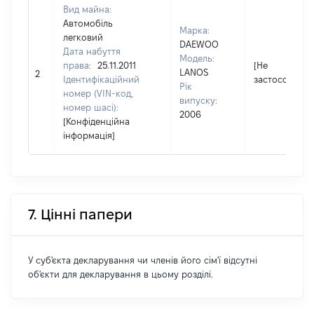
Вид майна:
Автомобіль
Марка:
легковий
DAEWOO
Дата набуття
Модель:
права:
25.11.2011
[Не
LANOS
2
Ідентифікаційний
застосовуєть
Рік
номер (VIN-код,
випуску:
номер шасі):
2006
[Конфіденційна
інформація]
7. Цінні папери
У суб'єкта декларування чи членів його сім'ї відсутні
об'єкти для декларування в цьому розділі.