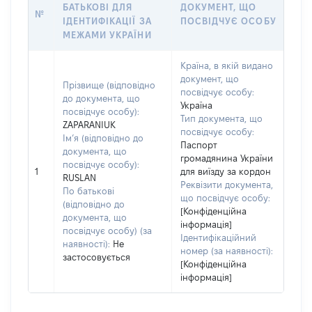
БАТЬКОВІ ДЛЯ
ДОКУМЕНТ, ЩО
№
ІДЕНТИФІКАЦІЇ ЗА
ПОСВІДЧУЄ ОСОБУ
МЕЖАМИ УКРАЇНИ
Країна, в якій видано
документ, що
Прізвище (відповідно
посвідчує особу:
до документа, що
Україна
посвідчує особу):
Тип документа, що
ZAPARANIUK
посвідчує особу:
Ім’я (відповідно до
Паспорт
документа, що
громадянина України
посвідчує особу):
1
для виїзду за кордон
RUSLAN
Реквізити документа,
По батькові
що посвідчує особу:
(відповідно до
[Конфіденційна
документа, що
інформація]
посвідчує особу) (за
Ідентифікаційний
наявності):
Не
номер (за наявності):
застосовується
[Конфіденційна
інформація]