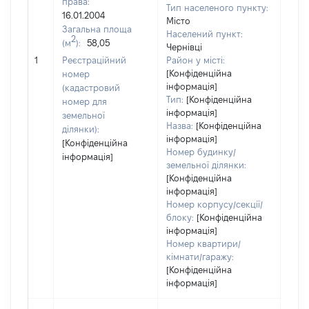
права:
Тип населеного пункту:
1720
16.01.2004
Місто
Тип
Загальна площа
Населений пункт:
варт
2
(м
):
58,05
Чернівці
обʼє
1
Реєстраційний
Район у місті:
варт
[Конфіденційна
номер
дату
інформація]
(кадастровий
набу
Тип:
[Конфіденційна
номер для
пра
інформація]
земельної
Назва:
[Конфіденційна
ділянки):
інформація]
[Конфіденційна
Номер будинку/
інформація]
земельної ділянки:
[Конфіденційна
інформація]
Номер корпусу/секції/
блоку:
[Конфіденційна
інформація]
Номер квартири/
кімнати/гаражу:
[Конфіденційна
інформація]