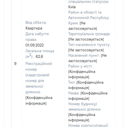
спеціальним статусом:
Київ
Район в області та
Автономній Республіці
Вид об'єкта:
Крим:
[Не
Квартира
застосовується]
Дата набуття
Територіальна громада:
[Не застосовується]
права:
Тип населеного пункту:
01.09.2022
[Не застосовується]
Загальна площа
2
Населений пункт:
[Не
(м
):
62,6
застосовується]
[Не 
9
Реєстраційний
Район у місті:
номер
[Конфіденційна
(кадастровий
інформація]
номер для
Тип:
[Конфіденційна
земельної
інформація]
ділянки):
Назва:
[Конфіденційна
[Конфіденційна
інформація]
інформація]
Номер будинку/
земельної ділянки:
[Конфіденційна
інформація]
Номер корпусу/секції/