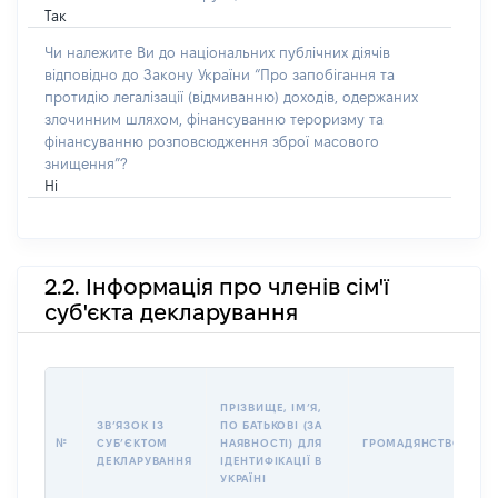
Так
Чи належите Ви до національних публічних діячів
відповідно до Закону України “Про запобігання та
протидію легалізації (відмиванню) доходів, одержаних
злочинним шляхом, фінансуванню тероризму та
фінансуванню розповсюдження зброї масового
знищення”?
Ні
2.2. Інформація про членів сім'ї
суб'єкта декларування
П
ПРІЗВИЩЕ, ІМʼЯ,
Б
ЗВʼЯЗОК ІЗ
ПО БАТЬКОВІ (ЗА
І
№
СУБʼЄКТОМ
НАЯВНОСТІ) ДЛЯ
ГРОМАДЯНСТВО
М
ДЕКЛАРУВАННЯ
ІДЕНТИФІКАЦІЇ В
УКРАЇНІ