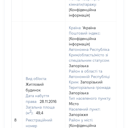
кімнати/гаражу:
[Конфіденційна
інформація]
Країна:
Україна
Поштовий індекс:
[Конфіденційна
інформація]
Автономна Республіка
Крим/область/місто зі
спеціальним статусом:
Запорізька
Район в області та
Автономній Республіці
Вид об'єкта:
Крим:
Запорізький
Житловий
Територіальна громада:
будинок
Запорізька
Дата набуття
Тип населеного пункту:
права:
28.11.2016
Місто
Загальна площа
160
Населений пункт:
2
(м
):
49,4
Тип 
Запоріжжя
обʼє
8
Реєстраційний
Район у місті:
варт
[Конфіденційна
номер