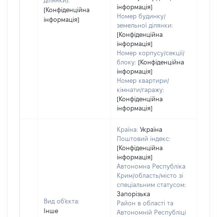
ділянки):
інформація]
[Конфіденційна
Номер будинку/
інформація]
земельної ділянки:
[Конфіденційна
інформація]
Номер корпусу/секції/
блоку:
[Конфіденційна
інформація]
Номер квартири/
кімнати/гаражу:
[Конфіденційна
інформація]
Країна:
Україна
Поштовий індекс:
[Конфіденційна
інформація]
Автономна Республіка
Крим/область/місто зі
спеціальним статусом:
Запорізька
Вид об'єкта:
Район в області та
Інше
Автономній Республіці