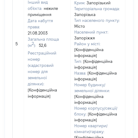
Інший вид
Крим:
Запорізький
об'єкта:
нежиле
Територіальна громада:
приміщення
Запорізька
Тип населеного пункту:
Дата набуття
Місто
права:
Населений пункт:
21.08.2003
Запоріжжя
Загальна площа
[Не
2
5
Район у місті:
(м
):
52,6
заст
[Конфіденційна
Реєстраційний
інформація]
номер
Тип:
[Конфіденційна
(кадастровий
інформація]
номер для
Назва:
[Конфіденційна
земельної
інформація]
ділянки):
Номер будинку/
[Конфіденційна
земельної ділянки:
інформація]
[Конфіденційна
інформація]
Номер корпусу/секції/
блоку:
[Конфіденційна
інформація]
Номер квартири/
кімнати/гаражу:
[Конфіденційна