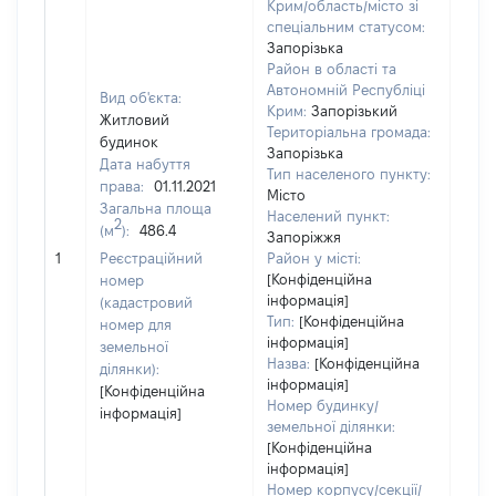
Крим/область/місто зі
спеціальним статусом:
Запорізька
Район в області та
Автономній Республіці
Вид об'єкта:
Крим:
Запорізький
Житловий
Територіальна громада:
будинок
Запорізька
Дата набуття
Тип населеного пункту:
права:
01.11.2021
Місто
Загальна площа
Населений пункт:
2
(м
):
486.4
Запоріжжя
[Не 
1
Реєстраційний
Район у місті:
[Конфіденційна
номер
інформація]
(кадастровий
Тип:
[Конфіденційна
номер для
інформація]
земельної
Назва:
[Конфіденційна
ділянки):
інформація]
[Конфіденційна
Номер будинку/
інформація]
земельної ділянки:
[Конфіденційна
інформація]
Номер корпусу/секції/