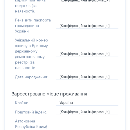
картки платника
податків (за
наявності):
Реквізити паспорта
[Конфіденційна інформація]
громадянина
України:
Унікальний номер
запису в Єдиному
державному
[Конфіденційна інформація]
демографічному
реєстрі (за
наявності):
[Конфіденційна інформація]
Дата народження:
Зареєстроване місце проживання
Україна
Країна:
[Конфіденційна інформація]
Поштовий індекс:
Автономна
Республіка Крим/