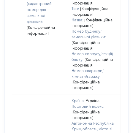
інформація]
набу
(кадастровий
Тип:
[Конфіденційна
номер для
інформація]
земельної
Назва:
[Конфіденційна
ділянки):
інформація]
[Конфіденційна
Номер будинку/
інформація]
земельної ділянки:
[Конфіденційна
інформація]
Номер корпусу/секції/
блоку:
[Конфіденційна
інформація]
Номер квартири/
кімнати/гаражу:
[Конфіденційна
інформація]
Країна:
Україна
Поштовий індекс:
[Конфіденційна
інформація]
Автономна Республіка
Крим/область/місто зі