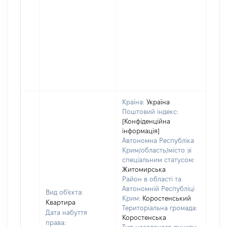
Країна:
Україна
Поштовий індекс:
[Конфіденційна
інформація]
Автономна Республіка
Крим/область/місто зі
спеціальним статусом:
Житомирська
Район в області та
Автономній Республіці
Вид об'єкта:
Крим:
Коростенський
Квартира
Територіальна громада:
Дата набуття
Коростенська
права: