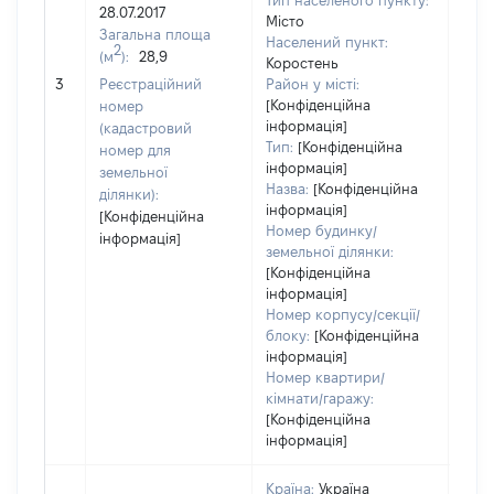
Тип населеного пункту:
28.07.2017
Місто
Загальна площа
200
Населений пункт:
2
(м
):
28,9
Тип 
Коростень
обʼє
3
Реєстраційний
Район у місті:
варт
[Конфіденційна
номер
інформація]
набу
(кадастровий
Тип:
[Конфіденційна
номер для
інформація]
земельної
Назва:
[Конфіденційна
ділянки):
інформація]
[Конфіденційна
Номер будинку/
інформація]
земельної ділянки:
[Конфіденційна
інформація]
Номер корпусу/секції/
блоку:
[Конфіденційна
інформація]
Номер квартири/
кімнати/гаражу:
[Конфіденційна
інформація]
Країна:
Україна