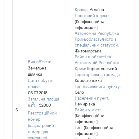
Країна:
Україна
Поштовий індекс:
[Конфіденційна
інформація]
Автономна Республіка
Крим/область/місто зі
спеціальним статусом:
Житомирська
Район в області та
Вид об'єкта:
Автономній Республіці
Земельна
Крим:
Коростенський
ділянка
Територіальна громада:
Дата набуття
Коростенська
Тип населеного пункту:
права:
2735
Село
06.07.2018
Тип 
Населений пункт:
Загальна площа
обʼє
2
Немирівка
(м
):
52000
варт
6
Район у місті:
Реєстраційний
ост
[Конфіденційна
номер
інформація]
гро
(кадастровий
Тип:
[Конфіденційна
оці
номер для
інформація]
земельної