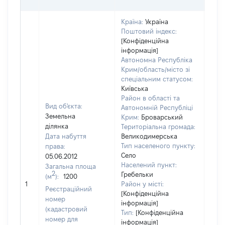
Країна:
Україна
Поштовий індекс:
[Конфіденційна
інформація]
Автономна Республіка
Крим/область/місто зі
спеціальним статусом:
Київська
Район в області та
Вид об'єкта:
Автономній Республіці
Земельна
Крим:
Броварський
ділянка
Територіальна громада:
Дата набуття
Великодимерська
Тип населеного пункту:
права:
Село
05.06.2012
Населений пункт:
Загальна площа
2
Гребельки
(м
):
1200
[Не
1
Район у місті:
заст
Реєстраційний
[Конфіденційна
номер
інформація]
(кадастровий
Тип:
[Конфіденційна
номер для
інформація]