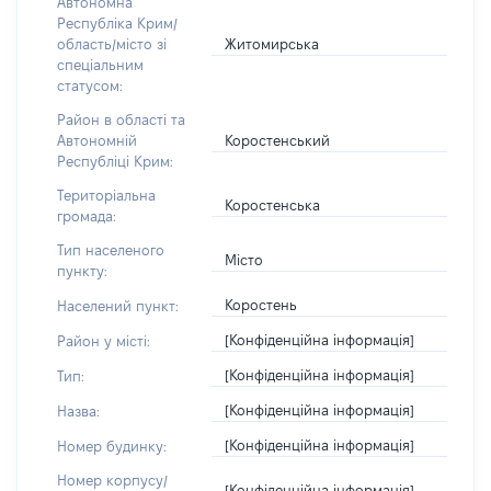
Автономна
Республіка Крим/
Житомирська
область/місто зі
спеціальним
статусом:
Район в області та
Коростенський
Автономній
Республіці Крим:
Територіальна
Коростенська
громада:
Тип населеного
Місто
пункту:
Коростень
Населений пункт:
[Конфіденційна інформація]
Район у місті:
[Конфіденційна інформація]
Тип:
[Конфіденційна інформація]
Назва:
[Конфіденційна інформація]
Номер будинку:
Номер корпусу/
[Конфіденційна інформація]