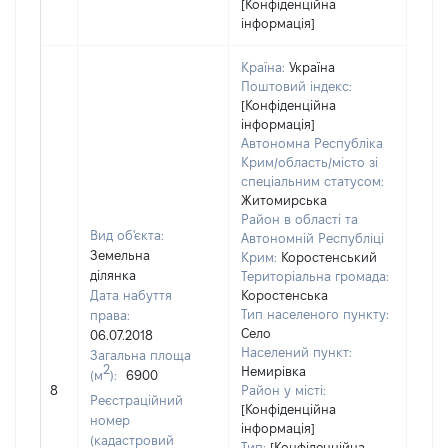
[Конфіденційна
інформація]
Країна:
Україна
Поштовий індекс:
[Конфіденційна
інформація]
Автономна Республіка
Крим/область/місто зі
спеціальним статусом:
Житомирська
Район в області та
Вид об'єкта:
Автономній Республіці
Земельна
Крим:
Коростенський
ділянка
Територіальна громада:
Дата набуття
Коростенська
Тип населеного пункту:
права:
482
Село
06.07.2018
Тип 
Населений пункт:
Загальна площа
обʼє
2
Немирівка
(м
):
6900
варт
8
Район у місті:
Реєстраційний
ост
[Конфіденційна
номер
інформація]
гро
(кадастровий
Тип:
[Конфіденційна