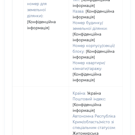
оці
номер для
інформація]
земельної
Назва:
[Конфіденційна
ділянки):
інформація]
[Конфіденційна
Номер будинку/
інформація]
земельної ділянки:
[Конфіденційна
інформація]
Номер корпусу/секції/
блоку:
[Конфіденційна
інформація]
Номер квартири/
кімнати/гаражу:
[Конфіденційна
інформація]
Країна:
Україна
Поштовий індекс:
[Конфіденційна
інформація]
Автономна Республіка
Крим/область/місто зі
спеціальним статусом:
Житомирська