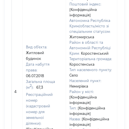
Поштовий індекс:
[Конфіденційна
інформація]
Автономна Республіка
Крим/область/місто зі
спеціальним статусом:
Житомирська
Район в області та
Вид об'єкта:
Автономній Республіці
Житловий
Крим:
Коростенський
будинок
Територіальна громада:
Дата набуття
Коростенська
Тип населеного пункту:
права:
Село
06.07.2018
Населений пункт:
Загальна площа
2
Немирівка
(м
):
67,3
[Не
4
Район у місті:
заст
Реєстраційний
[Конфіденційна
номер
інформація]
(кадастровий
Тип:
[Конфіденційна
номер для
інформація]
земельної
Назва:
[Конфіденційна
ділянки):
інформація]