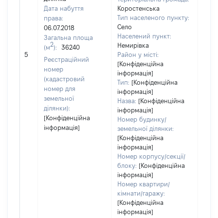
Дата набуття
Коростенська
Тип населеного пункту:
права:
530
Село
06.07.2018
Тип 
Населений пункт:
Загальна площа
обʼє
2
Немирівка
(м
):
36240
варт
5
Район у місті:
Реєстраційний
ост
[Конфіденційна
номер
інформація]
гро
(кадастровий
Тип:
[Конфіденційна
оці
номер для
інформація]
земельної
Назва:
[Конфіденційна
ділянки):
інформація]
[Конфіденційна
Номер будинку/
інформація]
земельної ділянки:
[Конфіденційна
інформація]
Номер корпусу/секції/
блоку:
[Конфіденційна
інформація]
Номер квартири/
кімнати/гаражу:
[Конфіденційна
інформація]