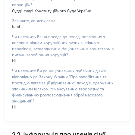
корупції»?
Судді, судді Конституційного Суду України
Зазначте, до яких саме:
Інші
Чи належить Ваша посада до посад, пов'язаних з
високим рівнем корупційних ризиків, згідно з
переліком, затвердженим Національним агентством з
питань запобігання корупції?
Ні
Чи належите Ви до національних публічних діячів
відповідно до Закону України "Про запобігання та
протидію легалізації (відмиванню) доходів, одержаних
злочинним шляхом, фінансуванню тероризму та
фінансуванню розповсюдження зброї масового
знищення"?
Ні
2.2. Інформація про членів сім'ї