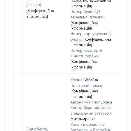
Назва:
[Конфіденційна
ділянки):
інформація]
[Конфіденційна
Номер будинку/
інформація]
земельної ділянки:
[Конфіденційна
інформація]
Номер корпусу/секції/
блоку:
[Конфіденційна
інформація]
Номер квартири/
кімнати/гаражу:
[Конфіденційна
інформація]
Країна:
Україна
Поштовий індекс:
[Конфіденційна
інформація]
Автономна Республіка
Крим/область/місто зі
спеціальним статусом:
Житомирська
Район в області та
Вид об'єкта:
Автономній Республіці