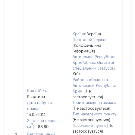
Країна:
Україна
Поштовий індекс:
[Конфіденційна
інформація]
Автономна Республіка
Крим/область/місто зі
спеціальним статусом:
Київ
Район в області та
Автономній Республіці
Вид об'єкта:
Крим:
[Не
Квартира
застосовується]
Дата набуття
Територіальна громада:
[Не застосовується]
права:
Тип населеного пункту:
13.05.2014
[Не застосовується]
Загальна площа
2
Населений пункт:
[Не
(м
):
88,80
[Не
застосовується]
2
Реєстраційний