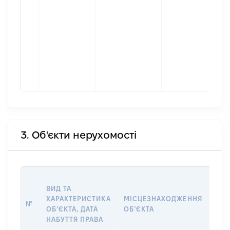
3. Об'єкти нерухомості
ВАР
ВИД ТА
ДАТ
ХАРАКТЕРИСТИКА
МІСЦЕЗНАХОДЖЕННЯ
ПРА
№
ОБʼЄКТА, ДАТА
ОБʼЄКТА
ОС
НАБУТТЯ ПРАВА
ГР
ОЦІ