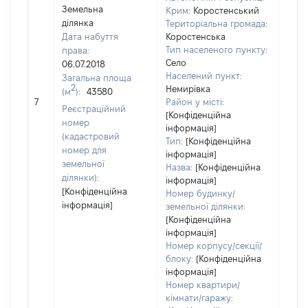
Земельна
Крим:
Коростенський
ділянка
Територіальна громада:
Дата набуття
Коростенська
Тип населеного пункту:
права:
546
Село
06.07.2018
Тип 
Населений пункт:
Загальна площа
обʼє
2
Немирівка
(м
):
43580
варт
7
Район у місті:
Реєстраційний
ост
[Конфіденційна
номер
інформація]
гро
(кадастровий
Тип:
[Конфіденційна
оці
номер для
інформація]
земельної
Назва:
[Конфіденційна
ділянки):
інформація]
[Конфіденційна
Номер будинку/
інформація]
земельної ділянки:
[Конфіденційна
інформація]
Номер корпусу/секції/
блоку:
[Конфіденційна
інформація]
Номер квартири/
кімнати/гаражу: