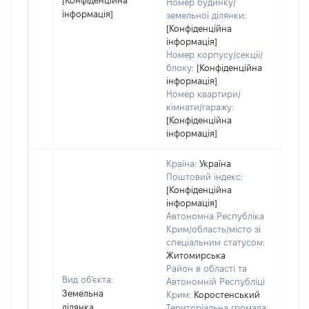
[Конфіденційна
Номер будинку/
інформація]
земельної ділянки:
[Конфіденційна
інформація]
Номер корпусу/секції/
блоку:
[Конфіденційна
інформація]
Номер квартири/
кімнати/гаражу:
[Конфіденційна
інформація]
Країна:
Україна
Поштовий індекс:
[Конфіденційна
інформація]
Автономна Республіка
Крим/область/місто зі
спеціальним статусом:
Житомирська
Район в області та
Вид об'єкта:
Автономній Республіці
Земельна
Крим:
Коростенський
ділянка
Територіальна громада: