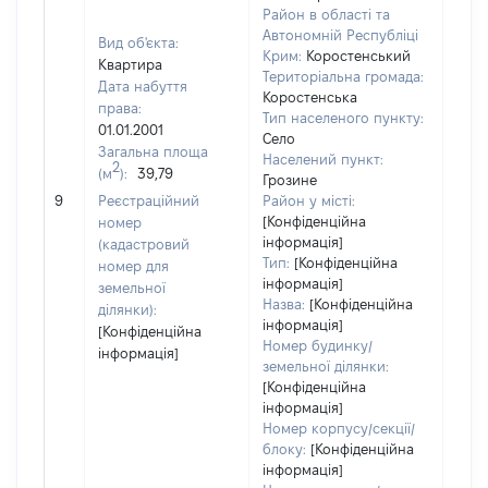
Район в області та
Автономній Республіці
Вид об'єкта:
Крим:
Коростенський
Квартира
Територіальна громада:
Дата набуття
Коростенська
права:
Тип населеного пункту:
01.01.2001
Село
Загальна площа
Населений пункт:
2
(м
):
39,79
Грозине
[Не
9
Реєстраційний
Район у місті:
заст
[Конфіденційна
номер
інформація]
(кадастровий
Тип:
[Конфіденційна
номер для
інформація]
земельної
Назва:
[Конфіденційна
ділянки):
інформація]
[Конфіденційна
Номер будинку/
інформація]
земельної ділянки:
[Конфіденційна
інформація]
Номер корпусу/секції/
блоку:
[Конфіденційна
інформація]