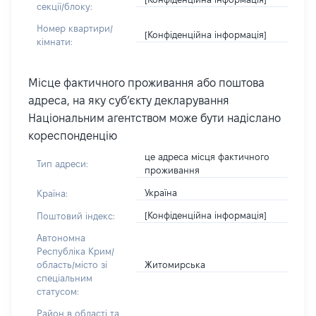
секції/блоку:
Номер квартири/
[Конфіденційна інформація]
кімнати:
Місце фактичного проживання або поштова
адреса, на яку суб’єкту декларування
Національним агентством може бути надіслано
кореспонденцію
це адреса місця фактичного
Тип адреси:
проживання
Україна
Країна:
[Конфіденційна інформація]
Поштовий індекс:
Автономна
Республіка Крим/
Житомирська
область/місто зі
спеціальним
статусом:
Район в області та