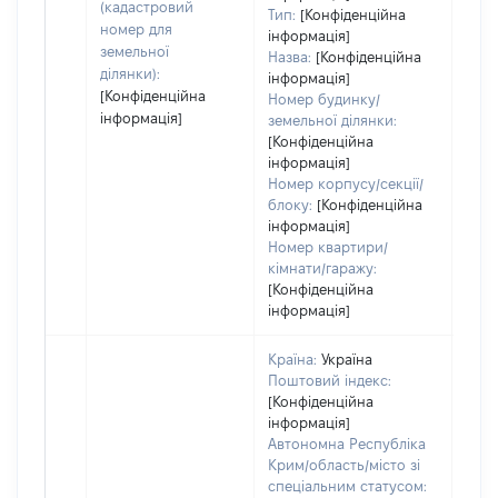
набу
(кадастровий
Тип:
[Конфіденційна
пра
номер для
інформація]
земельної
Назва:
[Конфіденційна
ділянки):
інформація]
[Конфіденційна
Номер будинку/
інформація]
земельної ділянки:
[Конфіденційна
інформація]
Номер корпусу/секції/
блоку:
[Конфіденційна
інформація]
Номер квартири/
кімнати/гаражу:
[Конфіденційна
інформація]
Країна:
Україна
Поштовий індекс:
[Конфіденційна
інформація]
Автономна Республіка
Крим/область/місто зі
спеціальним статусом: