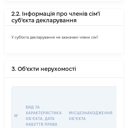
2.2. Інформація про членів сім'ї
суб'єкта декларування
У суб'єкта декларування не зазначені члени сім'ї
3. Об'єкти нерухомості
ВАР
ДАТ
НАБ
ВИД ТА
ПРА
ХАРАКТЕРИСТИКА
МІСЦЕЗНАХОДЖЕННЯ
№
ЗА
ОБʼЄКТА, ДАТА
ОБʼЄКТА
ОС
НАБУТТЯ ПРАВА
ГР