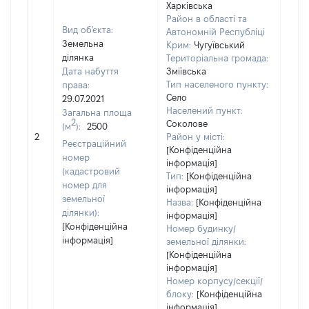
Харківська
Район в області та
Вид об'єкта:
Автономній Республіці
Земельна
Крим:
Чугуївський
ділянка
Територіальна громада:
Дата набуття
Зміївська
Тип населеного пункту:
права:
162
Село
29.07.2021
Тип
Населений пункт:
Загальна площа
варт
2
Соколове
(м
):
2500
обʼє
2
Район у місті:
варт
Реєстраційний
[Конфіденційна
дату
номер
інформація]
набу
(кадастровий
Тип:
[Конфіденційна
пра
номер для
інформація]
земельної
Назва:
[Конфіденційна
ділянки):
інформація]
[Конфіденційна
Номер будинку/
інформація]
земельної ділянки:
[Конфіденційна
інформація]
Номер корпусу/секції/
блоку:
[Конфіденційна
інформація]