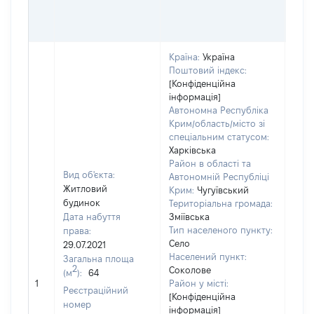
ОЦІ
ГРН
Країна:
Україна
Поштовий індекс:
[Конфіденційна
інформація]
Автономна Республіка
Крим/область/місто зі
спеціальним статусом:
Харківська
Район в області та
Вид об'єкта:
Автономній Республіці
Житловий
Крим:
Чугуївський
будинок
Територіальна громада:
Дата набуття
Зміївська
Тип населеного пункту:
права:
160
Село
29.07.2021
Тип
Населений пункт:
Загальна площа
варт
2
Соколове
(м
):
64
обʼє
1
Район у місті:
варт
Реєстраційний
[Конфіденційна
дату
номер
інформація]