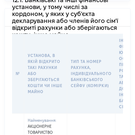
установи, у тому числі за
кордоном, у яких у суб'єкта
декларування або членів його сім'ї
відкриті рахунки або зберігаються
кошти, інше майно
ІНФОР
ФІЗИЧН
ЮРИДИ
УСТАНОВА, В
ОСОБУ,
ЯКІЙ ВІДКРИТО
ТИП ТА НОМЕР
ПРАВО
ТАКІ РАХУНКИ
РАХУНКА,
РОЗПО
№
АБО
ІНДИВІДУАЛЬНОГО
ТАКИМ
ЗБЕРІГАЮТЬСЯ
БАНКІВСЬКОГО
АБО М
КОШТИ ЧИ ІНШЕ
СЕЙФУ (КОМІРКИ)
ДО
МАЙНО
ІНДИВ
БАНКІ
СЕЙФУ 
Найменування:
АКЦІОНЕРНЕ
ТОВАРИСТВО