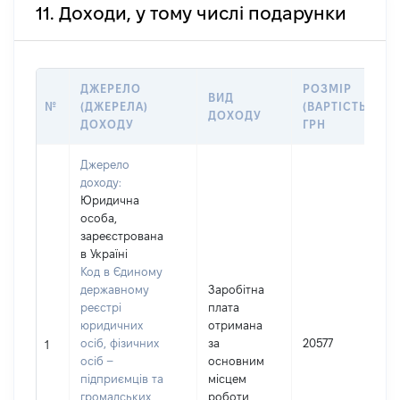
11. Доходи, у тому числі подарунки
ДЖЕРЕЛО
РОЗМІР
ВИД
№
(ДЖЕРЕЛА)
(ВАРТІСТЬ),
ДОХОДУ
ДОХОДУ
ГРН
Джерело
доходу:
Юридична
особа,
зареєстрована
в Україні
Код в Єдиному
державному
Заробітна
реєстрі
плата
юридичних
отримана
осіб, фізичних
за
20577
1
осіб –
основним
підприємців та
місцем
громадських
роботи