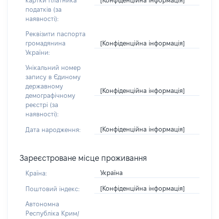
картки платника
податків (за
наявності):
Реквізити паспорта
[Конфіденційна інформація]
громадянина
України:
Унікальний номер
запису в Єдиному
державному
[Конфіденційна інформація]
демографічному
реєстрі (за
наявності):
[Конфіденційна інформація]
Дата народження:
Зареєстроване місце проживання
Україна
Країна:
[Конфіденційна інформація]
Поштовий індекс:
Автономна
Республіка Крим/