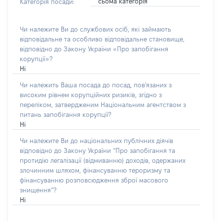
сьома категорія
Категорія посади:
Чи належите Ви до службових осіб, які займають
відповідальне та особливо відповідальне становище,
відповідно до Закону України «Про запобігання
корупції»?
Ні
Чи належить Ваша посада до посад, пов'язаних з
високим рівнем корупційних ризиків, згідно з
переліком, затвердженим Національним агентством з
питань запобігання корупції?
Ні
Чи належите Ви до національних публічних діячів
відповідно до Закону України “Про запобігання та
протидію легалізації (відмиванню) доходів, одержаних
злочинним шляхом, фінансуванню тероризму та
фінансуванню розповсюдження зброї масового
знищення”?
Ні