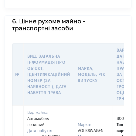
6. Цінне рухоме майно -
транспортні засоби
ВАРТІСТ
ВИД, ЗАГАЛЬНА
ДАТУ
ІНФОРМАЦІЯ ПРО
НАБУТТЯ
ОБʼЄКТ,
МАРКА,
ПРАВА А
№
ІДЕНТИФІКАЦІЙНИЙ
МОДЕЛЬ, РІК
ЗА
НОМЕР (ЗА
ВИПУСКУ
ОСТАНН
НАЯВНОСТІ), ДАТА
ГРОШО
НАБУТТЯ ПРАВА
ОЦІНКОЮ
ГРН
Вид майна:
Автомобіль
80000
легковий
Марка:
Тип
Дата набуття
VOLKSWAGEN
вартості