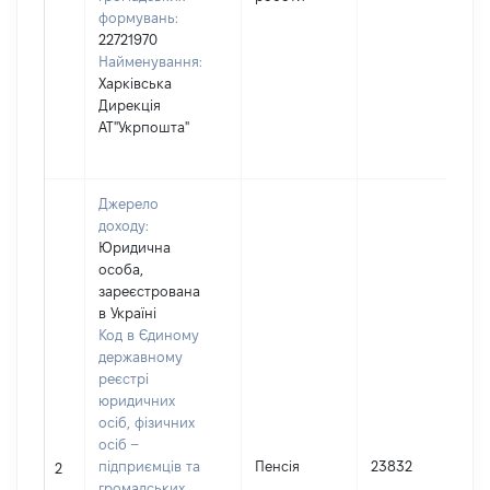
формувань:
22721970
Найменування:
Харківська
Дирекція
АТ"Укрпошта"
Джерело
доходу:
Юридична
особа,
зареєстрована
в Україні
Код в Єдиному
державному
реєстрі
юридичних
осіб, фізичних
осіб –
підприємців та
Пенсія
23832
2
громадських