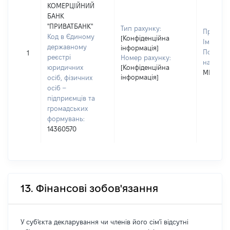
КОМЕРЦІЙНИЙ
БАНК
"ПРИВАТБАНК"
Тип рахунку:
Прізвищ
Код в Єдиному
[Конфіденційна
Ім'я:
ЮЛ
державному
інформація]
По батьк
1
реєстрі
Номер рахунку:
наявност
юридичних
[Конфіденційна
МИКОЛА
інформація]
осіб, фізичних
осіб –
підприємців та
громадських
формувань:
14360570
13. Фінансові зобов'язання
У суб'єкта декларування чи членів його сім'ї відсутні