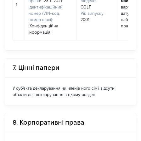
права:
23.11.2021
Модель:
майна:
це
1
Ідентифікаційний
GOLF
вартість н
номер (VIN-код,
Рік випуску:
дату
номер шасі):
2001
набуття
[Конфіденційна
права
інформація]
7. Цінні папери
У суб'єкта декларування чи членів його сім'ї відсутні
об'єкти для декларування в цьому розділі.
8. Корпоративні права