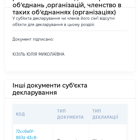
об’єднань ,організацій, членство в
таких об’єднаннях (організаціях)
У суб'єкта декларування чи членів його сім'ї відсутні
об'єкти для декларування в цьому розділі.
Документ підписано:
КІЗІЛЬ ЮЛІЯ МИКОЛАЇВНА
Інші документи суб'єкта
декларування
ТИП
ТИП
КОД
ПЕР
ДОКУМЕНТА
ДЕКЛАРАЦІЇ
72cc6e0f-
867d-43c8-