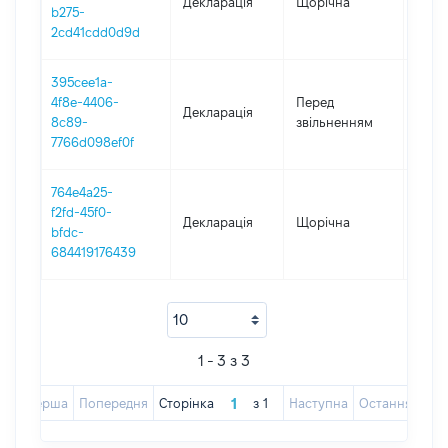
Декларація
Щорічна
2024
b275-
2cd41cdd0d9d
395cee1a-
03.01
4f8e-4406-
Перед
Декларація
-
8c89-
звільненням
18.04
7766d098ef0f
764e4a25-
f2fd-45f0-
Декларація
Щорічна
2023
bfdc-
684419176439
1 - 3 з 3
Перша
Попередня
Сторінка
з
1
Наступна
Остання