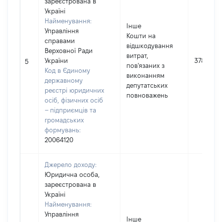
зареєстрована в
Україні
Найменування:
Інше
Управління
Кошти на
справами
відшкодування
Верховної Ради
витрат,
України
378360
5
пов'язаних з
Код в Єдиному
виконанням
державному
депутатських
реєстрі юридичних
повноважень
осіб, фізичних осіб
– підприємців та
громадських
формувань:
20064120
Джерело доходу:
Юридична особа,
зареєстрована в
Україні
Найменування:
Управління
Інше