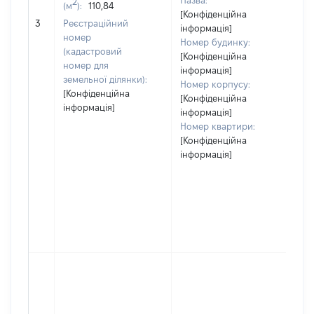
Назва:
2
(м
):
110,84
[Конфіденційна
[Н
3
Реєстраційний
інформація]
номер
Номер будинку:
(кадастровий
[Конфіденційна
номер для
інформація]
земельної ділянки):
Номер корпусу:
[Конфіденційна
[Конфіденційна
інформація]
інформація]
Номер квартири:
[Конфіденційна
інформація]