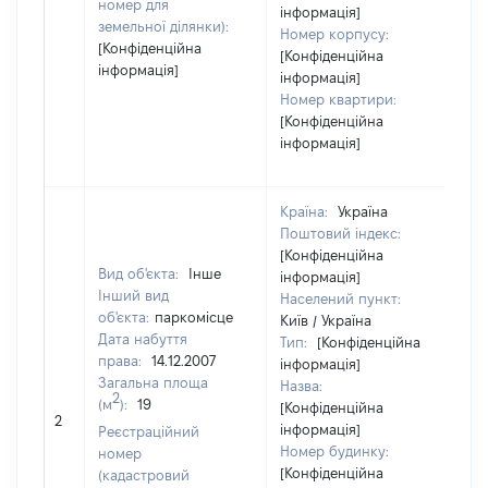
номер для
інформація]
земельної ділянки):
Номер корпусу:
[Конфіденційна
[Конфіденційна
інформація]
інформація]
Номер квартири:
[Конфіденційна
інформація]
Країна:
Україна
Поштовий індекс:
[Конфіденційна
Вид об'єкта:
Інше
інформація]
Інший вид
Населений пункт:
об'єкта:
паркомісце
Київ / Україна
Дата набуття
Тип:
[Конфіденційна
права:
14.12.2007
інформація]
Загальна площа
Назва:
2
(м
):
19
[Конфіденційна
7
2
інформація]
Реєстраційний
Номер будинку:
номер
[Конфіденційна
(кадастровий