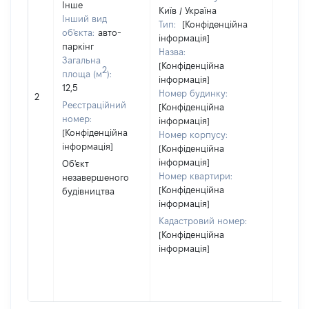
Інше
Київ / Україна
Інший вид
Тип:
[Конфіденційна
об'єкта:
авто-
Об'єкт
інформація]
паркінг
повні
Назва:
Загальна
частк
[Конфіденційна
2
площа (м
):
побуд
інформація]
12,5
матері
Номер будинку:
2
Реєстраційний
за ко
[Конфіденційна
номер:
суб'єк
інформація]
[Конфіденційна
декла
Номер корпусу:
інформація]
або ч
[Конфіденційна
його сі
інформація]
Об'єкт
Номер квартири:
незавершеного
[Конфіденційна
будівництва
інформація]
Кадастровий номер:
[Конфіденційна
інформація]