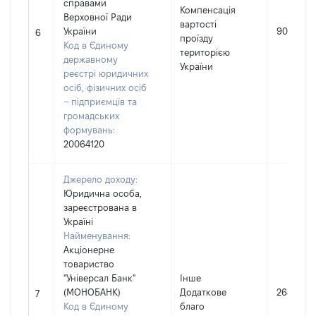
справами
Компенсація
Верховної Ради
вартості
України
90000
6
проїзду
Код в Єдиному
територією
державному
України
реєстрі юридичних
осіб, фізичних осіб
– підприємців та
громадських
формувань:
20064120
Джерело доходу:
Юридична особа,
зареєстрована в
Україні
Найменування:
Акціонерне
товариство
"Універсал Банк"
Інше
(МОНОБАНК)
Додаткове
2685
7
Код в Єдиному
благо