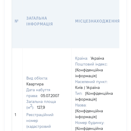
В
Д
Н
ЗАГАЛЬНА
П
№
МІСЦЕЗНАХОДЖЕННЯ
ІНФОРМАЦІЯ
З
О
Г
О
Країна:
Україна
Поштовий індекс:
[Конфіденційна
інформація]
Вид об'єкта:
Населений пункт:
Квартира
Київ / Україна
Дата набуття
Тип:
[Конфіденційна
права:
05.07.2007
інформація]
Загальна площа
Назва:
2
(м
):
127,9
[Конфіденційна
5
1
Реєстраційний
інформація]
номер
Номер будинку:
(кадастровий
[Конфіденційна