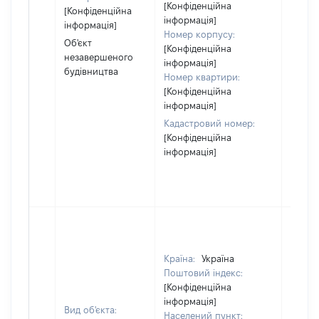
за ко
[Конфіденційна
[Конфіденційна
суб'єк
інформація]
інформація]
декла
Номер корпусу:
Об'єкт
або ч
[Конфіденційна
незавершеного
його сі
інформація]
будівництва
Номер квартири:
[Конфіденційна
інформація]
Кадастровий номер:
[Конфіденційна
інформація]
Країна:
Україна
Поштовий індекс:
[Конфіденційна
інформація]
Вид об'єкта:
Населений пункт: