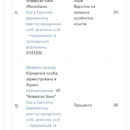
Універсал банк"
Інше
(Монобанк)
Відсотки на
Код в Єдиному
залишок
217
11
державному
особистих
реєстрі юридичних
коштів
осіб, фізичних осіб
– підприємців та
громадських
формувань:
21133352
Джерело доходу:
Юридична особа,
зареєстрована в
Україні
Найменування:
АТ
"Універсал Банк"
Код в Єдиному
Проценти
45
12
державному
реєстрі юридичних
осіб, фізичних осіб
– підприємців та