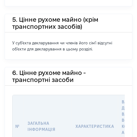
5. Цінне рухоме майно (крім
транспортних засобів)
У суб'єкта декларування чи членів його сім'ї відсутні
об'єкти для декларування в цьому розділі.
6. Цінне рухоме майно -
транспортні засоби
ВАРТІС
ДАТУ Н
ВЛАСН
ВОЛОД
ЗАГАЛЬНА
№
ХАРАКТЕРИСТИКА
КОРИС
ІНФОРМАЦІЯ
АБО З