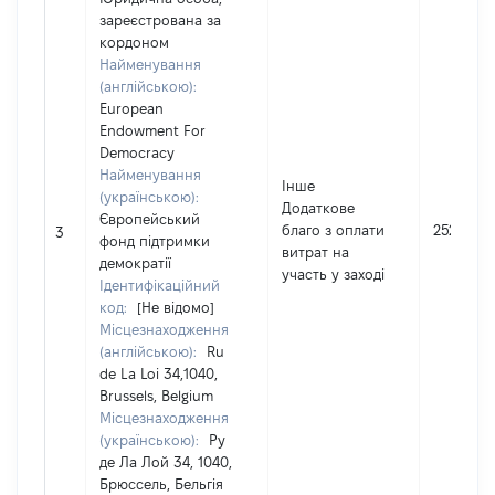
зареєстрована за
кордоном
Найменування
(англійською):
European
Endowment For
Democracy
Найменування
Інше
(українською):
Додаткове
Європейський
благо з оплати
25287
3
фонд підтримки
витрат на
демократії
участь у заході
Ідентифікаційний
код:
[Не відомо]
Місцезнаходження
(англійською):
Ru
de La Loi 34,1040,
Brussels, Belgium
Місцезнаходження
(українською):
Ру
де Ла Лой 34, 1040,
Брюссель, Бельгія