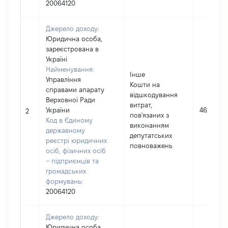
20064120
Джерело доходу:
Юридична особа,
зареєстрована в
Україні
Найменування:
Інше
Управління
Кошти на
справами апарату
відшкодування
Верховної Ради
витрат,
України
462440
2
пов'язаних з
Код в Єдиному
виконанням
державному
депутатських
реєстрі юридичних
повноважень
осіб, фізичних осіб
– підприємців та
громадських
формувань:
20064120
Джерело доходу:
Юридична особа,