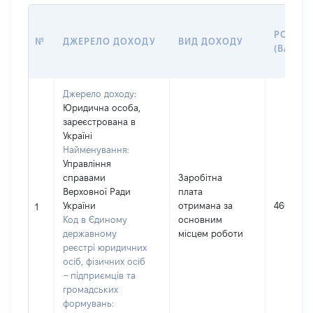
РОЗМІР
№
ДЖЕРЕЛО ДОХОДУ
ВИД ДОХОДУ
(ВАРТІС
Джерело доходу:
Юридична особа,
зареєстрована в
Україні
Найменування:
Управління
справами
Заробітна
Верховної Ради
плата
України
отримана за
460164
1
Код в Єдиному
основним
державному
місцем роботи
реєстрі юридичних
осіб, фізичних осіб
– підприємців та
громадських
формувань: