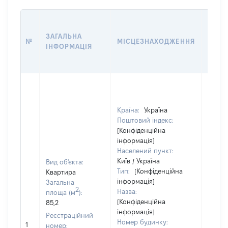
ЗВ'ЯЗ
ЗАГАЛЬНА
№
МІСЦЕЗНАХОДЖЕННЯ
СУБ'
ІНФОРМАЦІЯ
ДЕКЛ
Країна:
Україна
Поштовий індекс:
[Конфіденційна
інформація]
Населений пункт:
Київ / Україна
Вид об'єкта:
Тип:
[Конфіденційна
Квартира
Об'єкт
інформація]
Загальна
2
повні
Назва:
площа (м
):
частк
[Конфіденційна
85,2
побуд
інформація]
Реєстраційний
матері
Номер будинку:
1
номер: