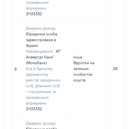
громадських
формувань:
21133352
Джерело доходу:
Юридична особа,
зареєстрована в
Україні
Найменування:
АТ"
Універсал банк"
Інше
(Монобанк)
Відсотки на
Код в Єдиному
залишок
245
9
державному
особистих
реєстрі юридичних
коштів
осіб, фізичних осіб
– підприємців та
громадських
формувань:
21133352
Джерело доходу: