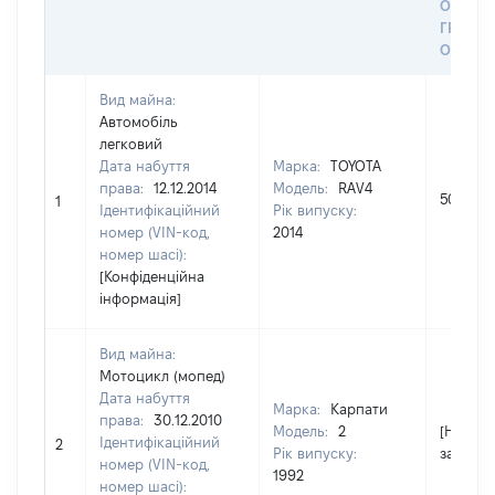
ОСТА
ГРОШ
ОЦІНК
Вид майна:
Автомобіль
легковий
Дата набуття
Марка:
TOYOTA
права:
12.12.2014
Модель:
RAV4
504554
1
Ідентифікаційний
Рік випуску:
номер (VIN-код,
2014
номер шасі):
[Конфіденційна
інформація]
Вид майна:
Мотоцикл (мопед)
Дата набуття
Марка:
Карпати
права:
30.12.2010
Модель:
2
[Не
Ідентифікаційний
2
Рік випуску:
застосо
номер (VIN-код,
1992
номер шасі):