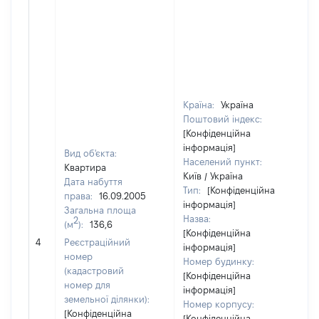
Країна:
Україна
Поштовий індекс:
[Конфіденційна
інформація]
Вид об'єкта:
Населений пункт:
Квартира
Київ / Україна
Дата набуття
Тип:
[Конфіденційна
права:
16.09.2005
інформація]
Загальна площа
Назва:
2
(м
):
136,6
[Конфіденційна
[Н
4
Реєстраційний
інформація]
номер
Номер будинку:
(кадастровий
[Конфіденційна
номер для
інформація]
земельної ділянки):
Номер корпусу:
[Конфіденційна
[Конфіденційна