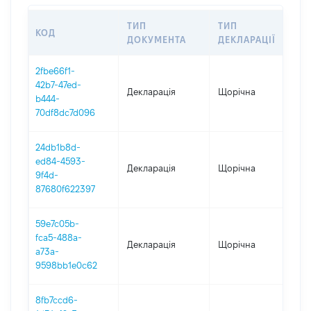
ТИП
ТИП
КОД
ПЕ
ДОКУМЕНТА
ДЕКЛАРАЦІЇ
2fbe66f1-
42b7-47ed-
Декларація
Щорічна
202
b444-
70df8dc7d096
24db1b8d-
ed84-4593-
Декларація
Щорічна
202
9f4d-
87680f622397
59e7c05b-
fca5-488a-
Декларація
Щорічна
202
a73a-
9598bb1e0c62
8fb7ccd6-