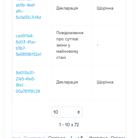
ab5b-4eef-
Декларація
Щорічна
202
affc-
5c0e53c7cf4d
Повідомлення
cad911e4-
про суттєві
6d03-41ac-
зміни y
-
202
b5b7-
майновому
5e98556152e1
стані
9d013b31-
27e5-41e5-
Декларація
Щорічна
201
9fe1-
00a781f5fc29
1 - 10 з 72
Перша
Попередня
Сторінка
з
8
Наступна
Остання