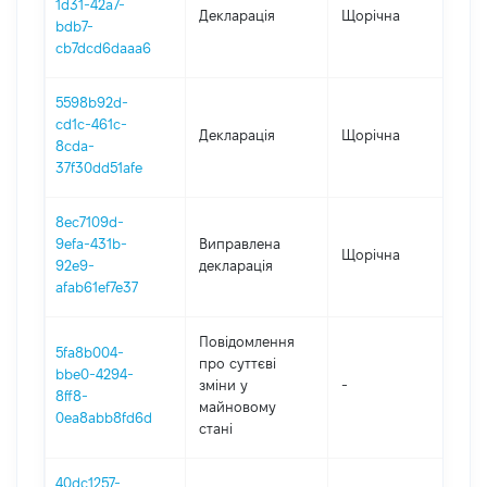
1d31-42a7-
Декларація
Щорічна
202
bdb7-
cb7dcd6daaa6
5598b92d-
cd1c-461c-
Декларація
Щорічна
202
8cda-
37f30dd51afe
8ec7109d-
9efa-431b-
Виправлена
Щорічна
202
92e9-
декларація
afab61ef7e37
Повідомлення
5fa8b004-
про суттєві
bbe0-4294-
зміни y
-
202
8ff8-
майновому
0ea8abb8fd6d
стані
40dc1257-