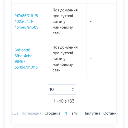
Повідомлення
fd7b86f7-91f8-
про суттєві
402a-a421-
зміни y
-
202
45fbed7a4389
майновому
стані
Повідомлення
64f1cdd8-
про суттєві
6fbe-4cbd-
зміни y
-
202
9946-
майновому
534847910f1b
стані
1 - 10 з 163
Перша
Попередня
Сторінка
з
17
Наступна
Остання