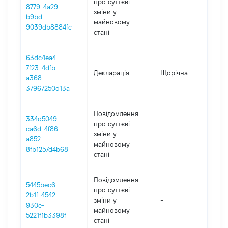
про суттєві
8779-4a29-
зміни y
-
202
b9bd-
майновому
9039db8884fc
стані
63dc4ea4-
7f23-4dfb-
Декларація
Щорічна
202
a368-
37967250d13a
Повідомлення
334d5049-
про суттєві
ca6d-4f86-
зміни y
-
202
a852-
майновому
8fb1257d4b68
стані
Повідомлення
5445bec6-
про суттєві
2b1f-4542-
зміни y
-
202
930e-
майновому
5221f1b3398f
стані