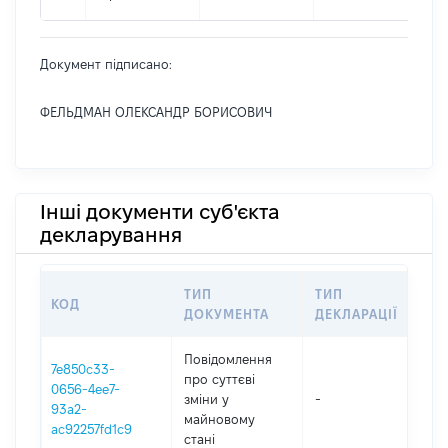
Документ підписано:
ФЕЛЬДМАН ОЛЕКСАНДР БОРИСОВИЧ
Інші документи суб'єкта
декларування
ТИП
ТИП
КОД
ПЕ
ДОКУМЕНТА
ДЕКЛАРАЦІЇ
Повідомлення
7e850c33-
про суттєві
0656-4ee7-
зміни y
-
202
93a2-
майновому
ac92257fd1c9
стані