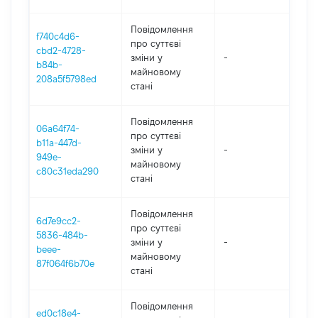
Повідомлення
f740c4d6-
про суттєві
cbd2-4728-
зміни y
-
202
b84b-
майновому
208a5f5798ed
стані
Повідомлення
06a64f74-
про суттєві
b11a-447d-
зміни y
-
202
949e-
майновому
c80c31eda290
стані
Повідомлення
6d7e9cc2-
про суттєві
5836-484b-
зміни y
-
202
beee-
майновому
87f064f6b70e
стані
Повідомлення
ed0c18e4-