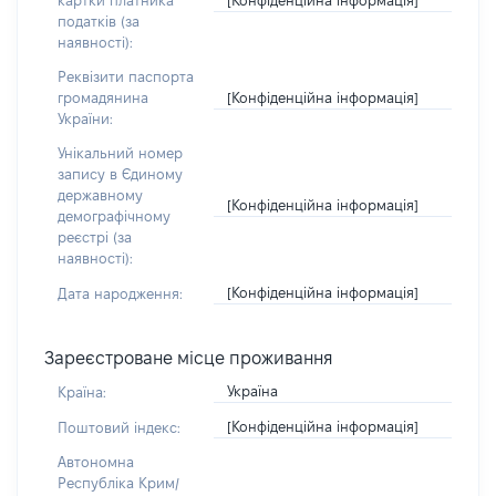
картки платника
податків (за
наявності):
Реквізити паспорта
[Конфіденційна інформація]
громадянина
України:
Унікальний номер
запису в Єдиному
державному
[Конфіденційна інформація]
демографічному
реєстрі (за
наявності):
[Конфіденційна інформація]
Дата народження:
Зареєстроване місце проживання
Україна
Країна:
[Конфіденційна інформація]
Поштовий індекс:
Автономна
Республіка Крим/