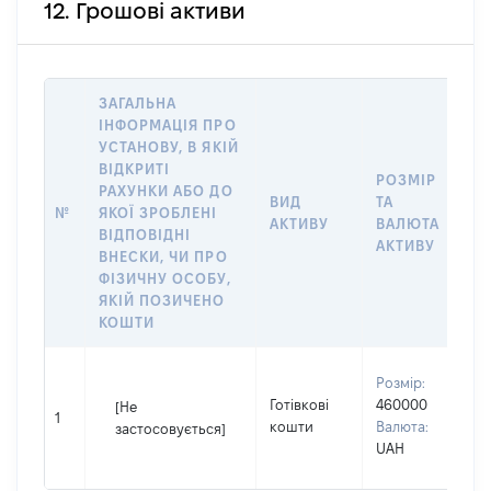
12. Грошові активи
ЗАГАЛЬНА
ІНФОРМАЦІЯ ПРО
УСТАНОВУ, В ЯКІЙ
ВІДКРИТІ
РОЗМІР
І
РАХУНКИ АБО ДО
ВИД
ТА
О
№
ЯКОЇ ЗРОБЛЕНІ
АКТИВУ
ВАЛЮТА
Н
ВІДПОВІДНІ
АКТИВУ
П
ВНЕСКИ, ЧИ ПРО
ФІЗИЧНУ ОСОБУ,
ЯКІЙ ПОЗИЧЕНО
КОШТИ
В
Розмір:
П
Готівкові
460000
[Не
І
1
кошти
Валюта:
застосовується]
П
UAH
н