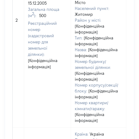
Місто
15.12.2005
Населений пункт:
Загальна площа
2
Житомир
(м
):
500
[Не
2
Район у місті:
заст
Реєстраційний
[Конфіденційна
номер
інформація]
(кадастровий
Тип:
[Конфіденційна
номер для
інформація]
земельної
Назва:
[Конфіденційна
ділянки):
інформація]
[Конфіденційна
Номер будинку/
інформація]
земельної ділянки:
[Конфіденційна
інформація]
Номер корпусу/секції/
блоку:
[Конфіденційна
інформація]
Номер квартири/
кімнати/гаражу:
[Конфіденційна
інформація]
Країна:
Україна