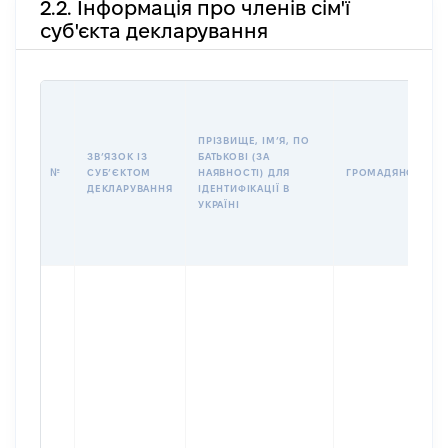
2.2. Інформація про членів сім'ї
суб'єкта декларування
ПРІЗВИЩЕ, ІМʼЯ, ПО
ЗВʼЯЗОК ІЗ
БАТЬКОВІ (ЗА
№
СУБʼЄКТОМ
НАЯВНОСТІ) ДЛЯ
ГРОМАДЯНСТВО
ДЕКЛАРУВАННЯ
ІДЕНТИФІКАЦІЇ В
УКРАЇНІ