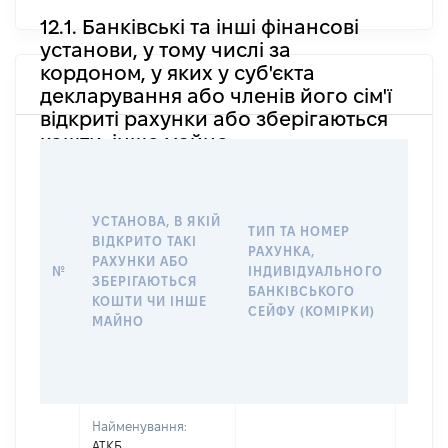
12.1. Банківські та інші фінансові
установи, у тому числі за
кордоном, у яких у суб'єкта
декларування або членів його сім'ї
відкриті рахунки або зберігаються
кошти, інше майно
ІНФО
ФІЗИ
ЮРИ
УСТАНОВА, В ЯКІЙ
ОСОБ
ТИП ТА НОМЕР
ВІДКРИТО ТАКІ
ПРАВ
РАХУНКА,
РАХУНКИ АБО
РОЗП
№
ІНДИВІДУАЛЬНОГО
ЗБЕРІГАЮТЬСЯ
ТАКИ
БАНКІВСЬКОГО
КОШТИ ЧИ ІНШЕ
АБО 
СЕЙФУ (КОМІРКИ)
МАЙНО
ДО
ІНДИ
БАНК
СЕЙФ
Найменування:
АТКБ