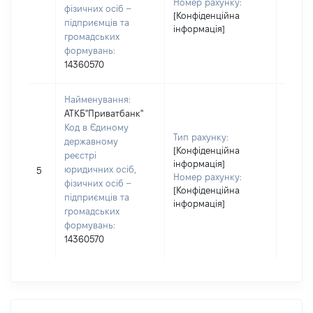
По бат
Номер рахунку:
фізичних осіб –
[Конфіденційна
наявно
підприємців та
інформація]
Сергі
громадських
формувань:
14360570
Найменування:
АТКБ"Приватбанк"
Код в Єдиному
Прізв
Тип рахунку:
державному
Шевчу
[Конфіденційна
реєстрі
Ім'я:
інформація]
юридичних осіб,
5
По бат
Номер рахунку:
фізичних осіб –
[Конфіденційна
наявно
підприємців та
інформація]
Сергі
громадських
формувань:
14360570