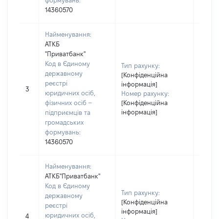
формувань:
14360570
Найменування:
АТКБ
"Приватбанк"
Код в Єдиному
Прізв
Тип рахунку:
державному
Шевчу
[Конфіденційна
реєстрі
Ім'я:
інформація]
3
юридичних осіб,
По бат
Номер рахунку:
фізичних осіб –
[Конфіденційна
наявно
інформація]
підприємців та
Сергі
громадських
формувань:
14360570
Найменування:
АТКБ"Приватбанк"
Код в Єдиному
Прізв
Тип рахунку:
державному
Шевчу
[Конфіденційна
реєстрі
Ім'я:
інформація]
юридичних осіб,
4