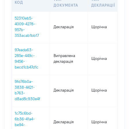
КОД
П
ДОКУМЕНТА
ДЕКЛАРАЦІЇ
52310eb5-
4009-4278-
Декларація
Щорічна
2
957b-
353acab1bb17
97eada63-
285e-449c-
Виправлена
Щорічна
2
9456-
декларація
becd1cb47d1c
9fd76b0a-
3838-4421-
Декларація
Щорічна
2
b763-
d8ad8c930e4f
1c75c6bd-
6b36-41a4-
Декларація
Щорічна
2
be94-