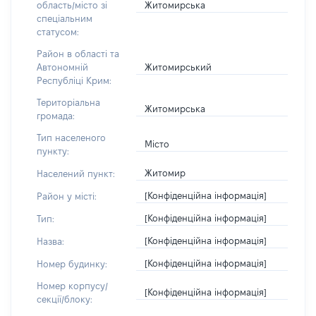
Житомирська
область/місто зі
спеціальним
статусом:
Район в області та
Житомирський
Автономній
Республіці Крим:
Територіальна
Житомирська
громада:
Тип населеного
Місто
пункту:
Житомир
Населений пункт:
[Конфіденційна інформація]
Район у місті:
[Конфіденційна інформація]
Тип:
[Конфіденційна інформація]
Назва:
[Конфіденційна інформація]
Номер будинку:
Номер корпусу/
[Конфіденційна інформація]
секції/блоку: