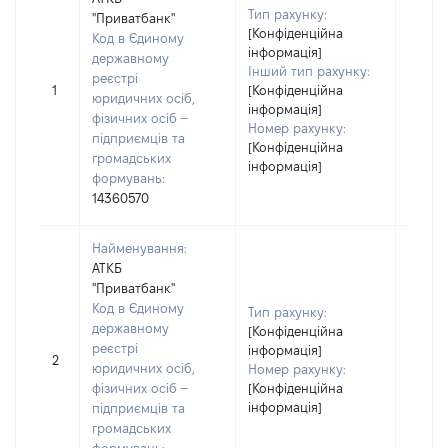
Тип рахунку:
"Приватбанк"
[Конфіденційна
Код в Єдиному
Прізв
інформація]
державному
Шевчу
Інший тип рахунку:
реєстрі
Ім'я:
1
[Конфіденційна
юридичних осіб,
По бат
інформація]
фізичних осіб –
наявно
Номер рахунку:
підприємців та
Сергі
[Конфіденційна
громадських
інформація]
формувань:
14360570
Найменування:
АТКБ
"Приватбанк"
Код в Єдиному
Прізв
Тип рахунку:
державному
Шевчу
[Конфіденційна
реєстрі
Ім'я:
інформація]
2
юридичних осіб,
По бат
Номер рахунку:
фізичних осіб –
[Конфіденційна
наявно
інформація]
підприємців та
Сергі
громадських