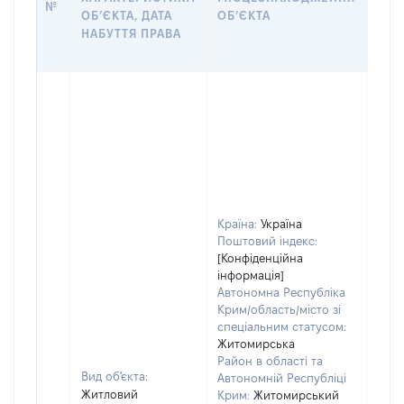
№
ОБʼЄКТА, ДАТА
ОБʼЄКТА
ОС
НАБУТТЯ ПРАВА
ГР
ОЦІ
Країна:
Україна
Поштовий індекс:
[Конфіденційна
інформація]
Автономна Республіка
Крим/область/місто зі
спеціальним статусом:
Житомирська
Район в області та
Вид об'єкта:
Автономній Республіці
Житловий
Крим:
Житомирський