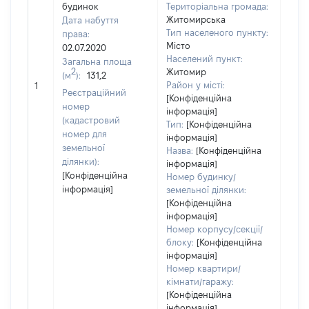
будинок
Територіальна громада:
Житомирська
Дата набуття
Тип населеного пункту:
права:
Місто
02.07.2020
500
Населений пункт:
Загальна площа
Тип 
2
Житомир
(м
):
131,2
обʼє
Район у місті:
1
Реєстраційний
варт
[Конфіденційна
номер
інформація]
набу
(кадастровий
Тип:
[Конфіденційна
номер для
інформація]
земельної
Назва:
[Конфіденційна
ділянки):
інформація]
[Конфіденційна
Номер будинку/
інформація]
земельної ділянки:
[Конфіденційна
інформація]
Номер корпусу/секції/
блоку:
[Конфіденційна
інформація]
Номер квартири/
кімнати/гаражу:
[Конфіденційна
інформація]