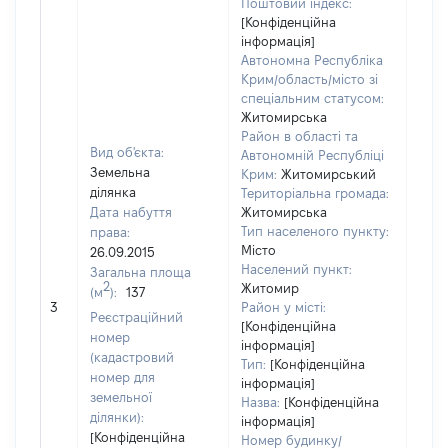
Поштовий індекс:
[Конфіденційна
інформація]
Автономна Республіка
Крим/область/місто зі
спеціальним статусом:
Житомирська
Район в області та
Вид об'єкта:
Автономній Республіці
Земельна
Крим:
Житомирський
ділянка
Територіальна громада:
Дата набуття
Житомирська
Тип населеного пункту:
права:
Місто
26.09.2015
Населений пункт:
Загальна площа
2
Житомир
(м
):
137
[Не
3
Район у місті:
заст
Реєстраційний
[Конфіденційна
номер
інформація]
(кадастровий
Тип:
[Конфіденційна
номер для
інформація]
земельної
Назва:
[Конфіденційна
ділянки):
інформація]
[Конфіденційна
Номер будинку/